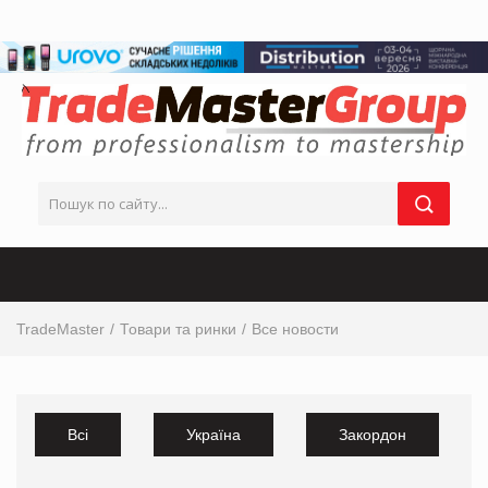
TradeMaster
Товари та ринки
Все новости
Всі
Україна
Закордон