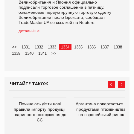
Великобритания и Япония официально
подписали торговое соглашение в пятницу,
ознаменовав первую крупную торговую сделку
Великобритании после Брексита, сообщает
TradeMaster.UA со ссылкой на Reuters.
детальніше
<<
1331
1332
1333
1334
1335
1336
1337
1338
1339
1340
1341
>>
ЧИТАЙТЕ ТАКОЖ
Починають діяти нові
Аргентина повертається з
правила імпорту продукції
продуктами птахівництва
тваринного походження до
на європейський ринок
ЄС
в