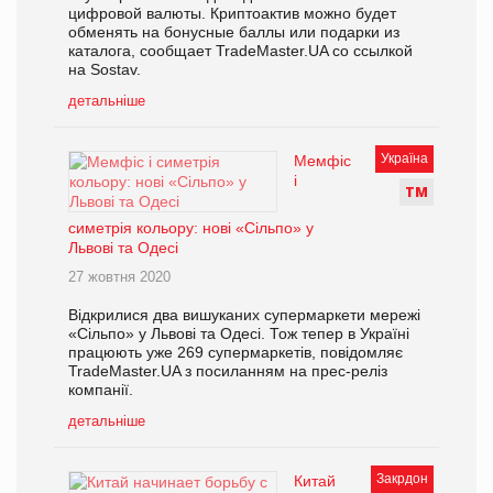
цифровой валюты. Криптоактив можно будет
обменять на бонусные баллы или подарки из
каталога, сообщает TradeMaster.UA со ссылкой
на Sostav.
детальніше
Україна
Мемфіс
і
Т
М
симетрія кольору: нові «Сільпо» у
Львові та Одесі
27 жовтня 2020
Відкрилися два вишуканих супермаркети мережі
«Сільпо» у Львові та Одесі. Тож тепер в Україні
працюють уже 269 супермаркетів, повідомляє
TradeMaster.UA з посиланням на прес-реліз
компанії.
детальніше
Закрдон
Китай