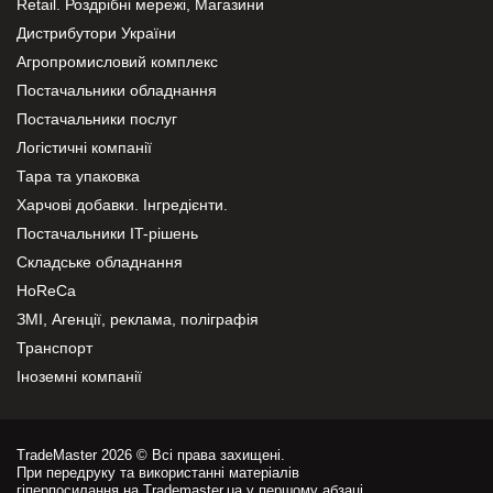
Retail. Роздрібні мережі, Магазини
Дистрибутори України
Агропромисловий комплекс
Постачальники обладнання
Постачальники послуг
Логістичні компанії
Тара та упаковка
Харчові добавки. Інгредієнти.
Постачальники IT-рішень
Складське обладнання
HoReCa
ЗМІ, Агенції, реклама, поліграфія
Транспорт
Іноземні компанії
TradeMaster 2026 © Всі права захищені.
При передруку та використанні матеріалів
гіперпосилання на Trademaster.ua у першому абзаці