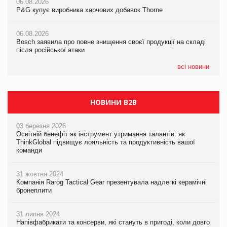
06.08.2026
06.08.2026
06.08.2026
P&G купує виробника харчових добавок Thorne
P&G купує виробника харчових добавок Thorne
P&G купує виробника харчових добавок Thorne
06.08.2026
06.08.2026
06.08.2026
Bosch заявила про повне знищення своєї продукції на складі
Bosch заявила про повне знищення своєї продукції на складі
Bosch заявила про повне знищення своєї продукції на складі
після російської атаки
після російської атаки
після російської атаки
всі новини
НОВИНИ B2B
03 березня 2026
Освітній бенефіт як інструмент утримання талантів: як
ThinkGlobal підвищує лояльність та продуктивність вашої
команди
31 жовтня 2024
Компанія Rarog Tactical Gear презентувала надлегкі керамічні
бронеплити
31 липня 2024
Напівфабрикати та консерви, які стануть в пригоді, коли довго