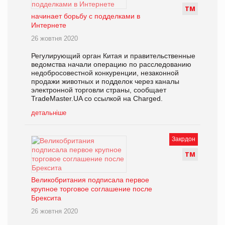
Т
М
начинает борьбу с подделками в
Интернете
26 жовтня 2020
Регулирующий орган Китая и правительственные
ведомства начали операцию по расследованию
недобросовестной конкуренции, незаконной
продажи животных и подделок через каналы
электронной торговли страны, сообщает
TradeMaster.UA со ссылкой на Charged.
детальніше
Закрдон
Т
М
Великобритания подписала первое
крупное торговое соглашение после
Брексита
26 жовтня 2020