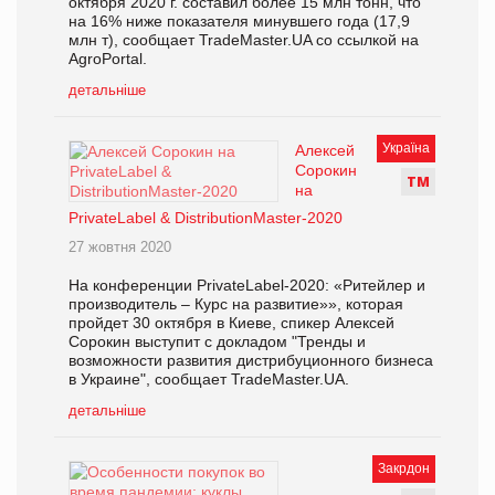
октября 2020 г. составил более 15 млн тонн, что
на 16% ниже показателя минувшего года (17,9
млн т), сообщает TradeMaster.UA со ссылкой на
AgroPortal.
детальніше
Україна
Алексей
Сорокин
Т
М
на
PrivateLabel & DistributionMaster-2020
27 жовтня 2020
На конференции PrivateLabel-2020: «Ритейлер и
производитель – Курс на развитие»», которая
пройдет 30 октября в Киеве, спикер Алексей
Сорокин выступит с докладом "Тренды и
возможности развития дистрибуционного бизнеса
в Украине", сообщает TradeMaster.UA.
детальніше
Закрдон