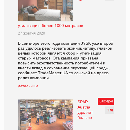
утилизацию более 1000 матрасов
27 жовтня 2020
В сентябре этого года компании JYSK уже второй
раз удалось реализовать экоинициативу, главной
целью которой является сбор и утилизация
старых матрасов. Эта кампания призвана
повысить экоответственность потребителей и
внести вклад в сохранение окружающей среды,
сообщает TradeMaster.UA со ссылкой на пресс-
релиз компании.
детальніше
Закрдон
SPAR
Austria
Т
М
уделяет
больше