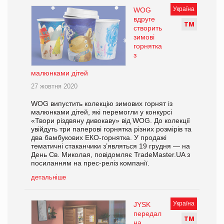
Україна
WOG
вдруге
Т
М
створить
зимові
горнятка
з
малюнками дітей
27 жовтня 2020
WOG випустить колекцію зимових горнят із
малюнками дітей, які перемогли у конкурсі
«Твори різдвяну дивокаву» від WOG. До колекції
увійдуть три паперові горнятка різних розмірів та
два бамбукових ЕКО-горнятка. У продажі
тематичні стаканчики з’являться 19 грудня — на
День Св. Миколая, повідомляє TradeMaster.UA з
посиланням на прес-реліз компанії.
детальніше
Україна
JYSK
передал
Т
М
на