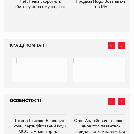
ам
Kraft Heinz скоротила
Продажі Hugo Boss впали
іше
збиток у першому півріччі
на 9%
КРАЩІ КОМПАНІЇ
ОСОБИСТОСТІ
,
Тетяна Ільєнко, Executive-
Олег Андрійович Івченко —
ОВ
коуч, сертифікований коуч
директор патентно-
МСС ICF, ментор для
юридичної компанії «Вайз