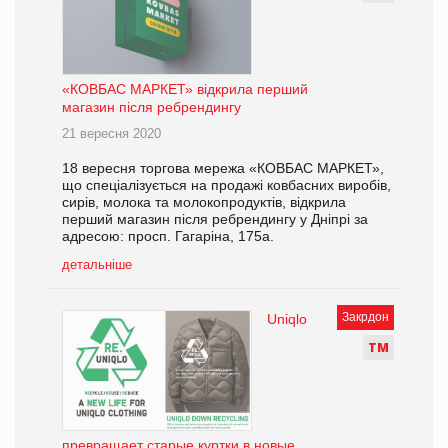
«КОВБАС МАРКЕТ» відкрила перший
магазин після ребрендингу
21 вересня 2020
18 вересня торгова мережа «КОВБАС МАРКЕТ»,
що спеціалізується на продажі ковбасних виробів,
сирів, молока та молокопродуктів, відкрила
перший магазин після ребрендингу у Дніпрі за
адресою: просп. Гагаріна, 175а.
детальніше
Закрдон
Uniqlo
Т
М
превращает старые куртки в новые