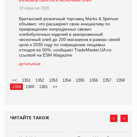
излишков багетов в чесночный хлеб
18 вересня 2020
Британский розничный торговец Marks & Spencer
объявил, что расширяет свою инициативу по
превращению непроданных свежих
хлебобулочных изделий в замороженный
чесночный хлеб до 200 магазинов в рамках своей
цели к 2030 году по сокращению пищевых
отходов на 50%, сообщает TradeMaster.UA со
ссылкой на ESM Magazine.
детальніше
<<
1351
1352
1353
1354
1355
1356
1357
1358
1359
1360
1361
>>
ЧИТАЙТЕ ТАКОЖ