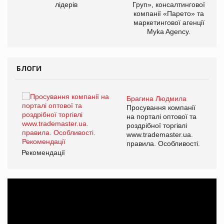
лідерів
Груп», консалтингової
компанії «Парето» та
маркетингової агенції
Myka Agency.
БЛОГИ
Брагина Людмила
ї
Просування компанії
а
на порталі оптової та
роздрібної торгівлі
www.trademaster.ua.
і.
правила. Особливості.
Рекомендації
Ре