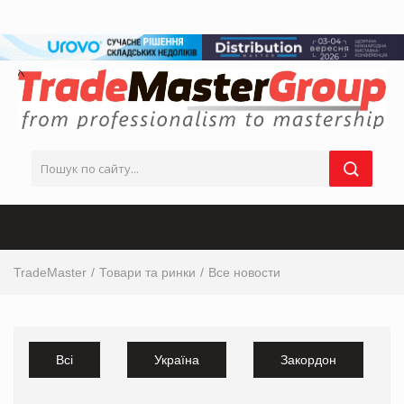
TradeMaster
Товари та ринки
Все новости
Всі
Україна
Закордон