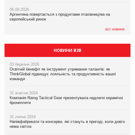
06.08.2026
06.08.2026
06.08.2026
Аргентина повертається з продуктами птахівництва на
Аргентина повертається з продуктами птахівництва на
Аргентина повертається з продуктами птахівництва на
європейський ринок
європейський ринок
європейський ринок
всі новини
НОВИНИ B2B
03 березня 2026
Освітній бенефіт як інструмент утримання талантів: як
ThinkGlobal підвищує лояльність та продуктивність вашої
команди
31 жовтня 2024
Компанія Rarog Tactical Gear презентувала надлегкі керамічні
бронеплити
31 липня 2024
Напівфабрикати та консерви, які стануть в пригоді, коли довго
нема світла