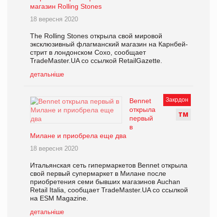
магазин Rolling Stones
18 вересня 2020
The Rolling Stones открыла свой мировой
эксклюзивный флагманский магазин на Карнбей-
стрит в лондонском Сохо, сообщает
TradeMaster.UA со ссылкой RetailGazette.
детальніше
Закрдон
Bennet
открыла
Т
М
первый
в
Милане и приобрела еще два
18 вересня 2020
Итальянская сеть гипермаркетов Bennet открыла
свой первый супермаркет в Милане после
приобретения семи бывших магазинов Auchan
Retail Italia, сообщает TradeMaster.UA со ссылкой
на ESM Magazine.
детальніше