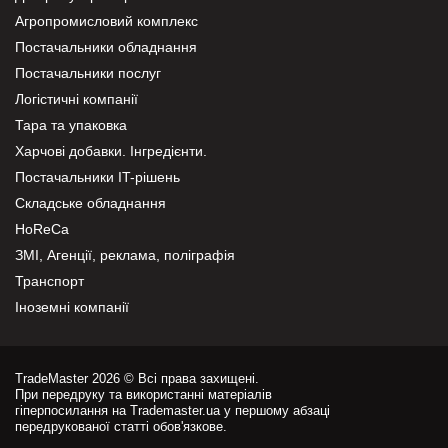
Агропромисловий комплекс
Постачальники обладнання
Постачальники послуг
Логістичні компанії
Тара та упаковка
Харчові добавки. Інгредієнти.
Постачальники IT-рішень
Складське обладнання
HoReCa
ЗМІ, Агенції, реклама, поліграфія
Транспорт
Іноземні компанії
TradeMaster 2026 © Всі права захищені.
При передруку та використанні матеріалів
гіперпосилання на Trademaster.ua у першому абзаці
передрукованої статті обов'язкове.