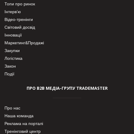
Топи про ринок
Інтерв’ю
Відео-тренінги
Світовий досвід
Інновації
Маркетинг&Продажі
Закупки
Логістика
Закон
Події
ПРО В2В МЕДІА-ГРУПУ TRADEMASTER
Про нас
Наша команда
Реклама на порталі
Тренінговий центр