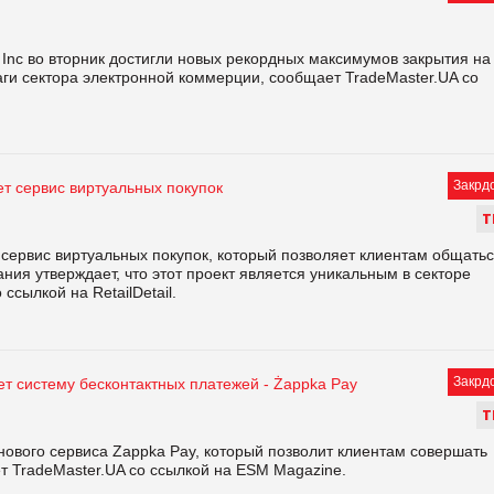
y Inc во вторник достигли новых рекордных максимумов закрытия на
ги сектора электронной коммерции, сообщает TradeMaster.UA со
Закрд
ет сервис виртуальных покупок
Т
 сервис виртуальных покупок, который позволяет клиентам общать
ия утверждает, что этот проект является уникальным в секторе
ссылкой на RetailDetail.
Закрд
т систему бесконтактных платежей - Żappka Pay
Т
нового сервиса Zappka Pay, который позволит клиентам совершать
т TradeMaster.UA со ссылкой на ESM Magazine.