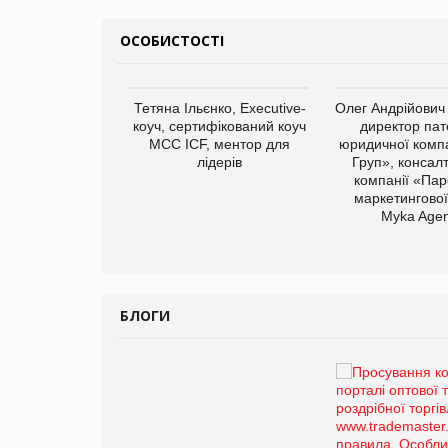
ОСОБИСТОСТІ
Тетяна Ільєнко, Executive-
Олег Андрійович
коуч, сертифікований коуч
директор пат
МСС ICF, ментор для
юридичної компа
лідерів
Груп», консал
компанії «Пар
маркетингової
арас Ігорович,
Myka Agen
иробництва ТОВ
Герчак"
БЛОГИ
Брагина Людмила
Просування компанії на
порталі оптової та
роздрібної торгівлі
www.trademaster.ua.