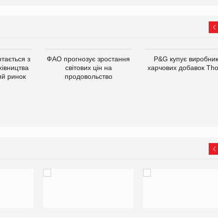
тається з
ФАО прогнозує зростання
P&G купує виробни
хівництва
світових цін на
харчових добавок Th
ий ринок
продовольство