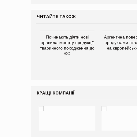
ЧИТАЙТЕ ТАКОЖ
упермаркетів
Починають діяти нові
Аргентина повер
упує мережу
правила імпорту продукції
продуктами пта
нів формату
тваринного походження до
на європейськ
ce store КОЛО:
ЄС
ана компанія
ватиме 374
газини
КРАЩІ КОМПАНІЇ