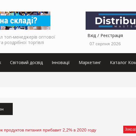
Вхід
Реєстрація
л топ-менеджерів оптової
та роздрібної торгівлі
07 серпня 2026
к
Світовий досвід
Інновації
Маркетинг
Каталог Ком
он
Закрд
 продуктов питания прибавит 2,2% в 2020 году