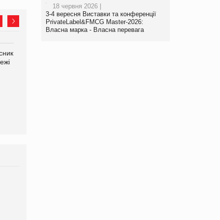
18 червня 2026 |
3-4 вересня Виставки та конференції
PrivateLabel&FMCG Master-2026:
Власна марка - Власна перевага
сник
Олексій Логачов-Михайлов
Яна Сараніна, директор
ежі
Файно маркет Директор
компанії «УкраМарин»
департаменту з
виробництва
Брагина Людмила
Просування компанії на
порталі оптової та
роздрібної торгівлі
www.trademaster.ua.