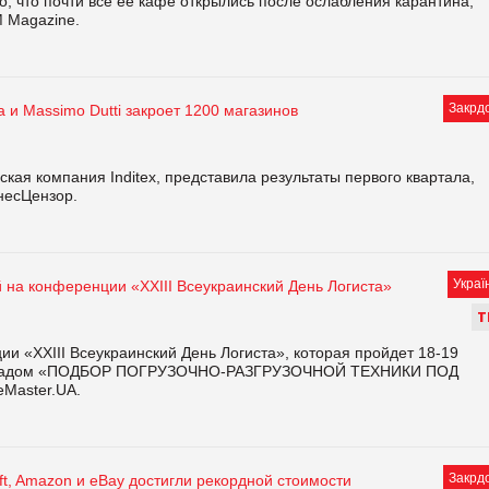
о, что почти все ее кафе открылись после ослабления карантина,
M Magazine.
Закрд
 и Massimo Dutti закроет 1200 магазинов
кая компания Inditex, представила результаты первого квартала,
несЦензор.
Украї
 на конференции «XXIII Всеукраинский День Логиста»
Т
и «XXIII Всеукраинский День Логиста», которая пройдет 18-19
 докладом «ПОДБОР ПОГРУЗОЧНО-РАЗГРУЗОЧНОЙ ТЕХНИКИ ПОД
Master.UA.
Закрд
ft, Amazon и eBay достигли рекордной стоимости