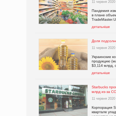
11 червня 2020
Пандемия изм
в плане объем
TradeMaster.U
детальніше
Доля подсолн
11 червня 2020
Украинские к
продукцию (ма
$3,114 млрд, 
детальніше
Starbucks про
млрд из-за C
11 червня 2020
Корпорация St
квартале упад