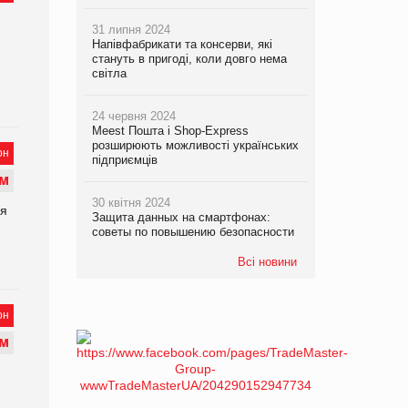
31 липня 2024
Напівфабрикати та консерви, які
стануть в пригоді, коли довго нема
світла
24 червня 2024
Meest Пошта і Shop-Express
розширюють можливості українських
он
підприємців
М
30 квітня 2024
ся
Защита данных на смартфонах:
советы по повышению безопасности
Всі новини
он
М