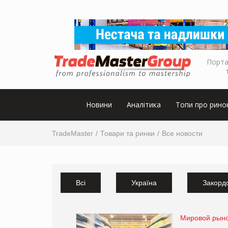
Порта
Новини
Аналітика
Топи про рино
TradeMaster
Товари та ринки
Все новости
Всі
Україна
Закорд
Мировой рынок