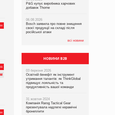
P&G купує виробника харчових
P&G купує виробника харчових
P&G купує виробника харчових
добавок Thorne
добавок Thorne
добавок Thorne
06.08.2026
06.08.2026
06.08.2026
Bosch заявила про повне знищення
Bosch заявила про повне знищення
Bosch заявила про повне знищення
он
своєї продукції на складі після
своєї продукції на складі після
своєї продукції на складі після
російської атаки
російської атаки
російської атаки
всі новини
НОВИНИ B2B
на
03 березня 2026
М
Освітній бенефіт як інструмент
утримання талантів: як ThinkGlobal
підвищує лояльність та
продуктивність вашої команди
31 жовтня 2024
Компанія Rarog Tactical Gear
презентувала надлегкі керамічні
бронеплити
он