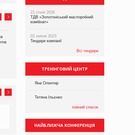
21 січня 2026
ТДВ «Золотоніський маслоробний
комбінат»
03 липня 2023
ка
Bosch заявила про повне
Смачна новинка для
Тендери компанії
orne
знищення своєї продукції
хвостатих: у VARUS
на складі після російської
з’явилися паучі Varto Paw
Всі тендери
атаки
expert від власної ТМ
Varto!
ТРЕНІНГОВИЙ ЦЕНТР
Яна Олентир
Тетяна Ільєнко
повний список
НАЙБЛИЖЧА КОНФЕРЕНЦІЯ