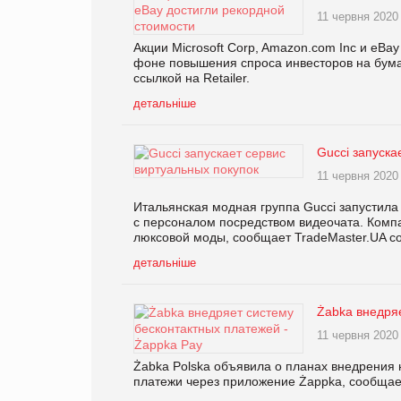
11 червня 2020
Акции Microsoft Corp, Amazon.com Inc и eBa
фоне повышения спроса инвесторов на бума
ссылкой на Retailer.
детальніше
Gucci запуска
11 червня 2020
Итальянская модная группа Gucci запустила
с персоналом посредством видеочата. Компан
люксовой моды, сообщает TradeMaster.UA со 
детальніше
Żabka внедряе
11 червня 2020
Żabka Polska объявила о планах внедрения 
платежи через приложение Żappka, сообщае