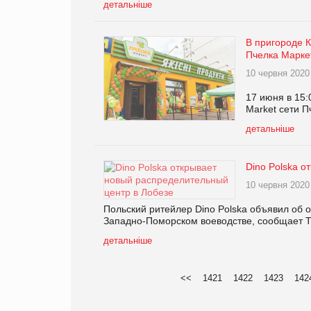
детальніше
В пригороде 
Пчелка Марке
10 червня 2020
17 июня в 15:
Market сети П
детальніше
Dino Polska о
10 червня 2020
Польский ритейлер Dino Polska объявил об о
Западно-Поморском воеводстве, сообщает T
детальніше
<<
1421
1422
1423
142