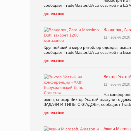
несмотря на т
сообщает TradeMaster.UA со ссылкой на ES
детальніше
Владелец Zara
11 червня 2020
Крупнейший в мире ритейлер одежды, испанс
сообщает TradeMaster.UA со ссылкой на Биз
детальніше
Виктор Усатый
11 червня 2020
На конференци
июня, спикер Виктор Усатый выступит с
ЗАДАЧИ И ТИПЫ СКЛАДОВ», сообщает Trade
детальніше
Акции Microso