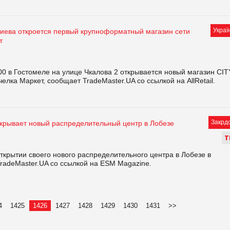
Украї
Киева откроется первый крупноформатный магазин сети
т
00 в Гостомеле на улице Чкалова 2 открывается новый магазин CIT
челка Маркет, сообщает TradeMaster.UA со ссылкой на AllRetail.
Закрд
ткрывает новый распределительный центр в Лобезе
Т
ткрытии своего нового распределительного центра в Лобезе в
radeMaster.UA со ссылкой на ESM Magazine.
4
1425
1426
1427
1428
1429
1430
1431
>>