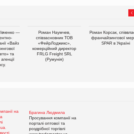
 Івченко —
Роман Наумчев,
Роман Корсак, співвла
ентно-
співзасновник ТОВ
франчайзингової мер
нії «Вайз
«ФейрЛоджикс»,
SPAR в Україні
тингової
комерційний директор
ето» та
FRLG Freight SRL
 агенції
(Румунія)
cy.
Брагина Людмила
Просування компанії на
порталі оптової та
роздрібної торгівлі
www.trademaster.ua.