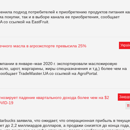
енила подход потребителей к приобретению продуктов питания ка
а покупки, так и в выборе канала ее приобретения, сообщает
A со ссылкой на EastFruit.
Украї
ечного масла в агроэкспорте превысила 25%
омпании в январе–мае 2020 г. экспортировали масложировую
сло, шрот, маргарины, жиры спецназначения и т.д.) более чем на
сообщает TradeMaster.UA со ссылкой на AgroPortal.
Закрд
гнозирует падение квартального дохода более чем на $2
OVID-19
Т
arbucks заявила, что ожидает, что операционная прибыль в текущ
ет до 2,2 миллиардов долларов, а продажи снизятся до конца года,