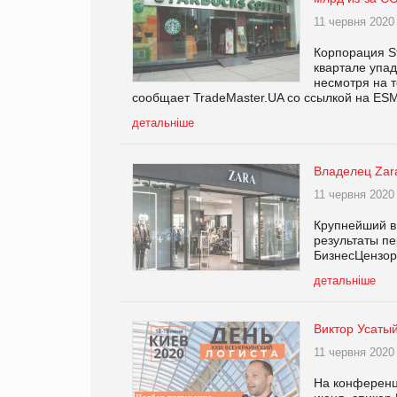
11 червня 2020
Корпорация St
квартале упад
несмотря на т
сообщает TradeMaster.UA со ссылкой на ES
детальніше
Владелец Zara
11 червня 2020
Крупнейший в 
результаты пе
БизнесЦензор
детальніше
Виктор Усатый
11 червня 2020
На конференци