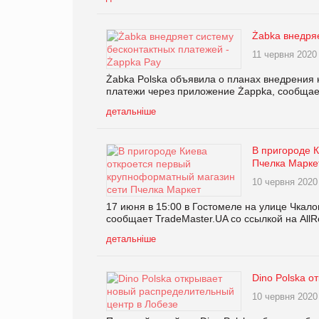
Żabka внедряе
11 червня 2020
Żabka Polska объявила о планах внедрения 
платежи через приложение Żappka, сообщае
детальніше
В пригороде 
Пчелка Марке
10 червня 2020
17 июня в 15:00 в Гостомеле на улице Чкало
сообщает TradeMaster.UA со ссылкой на AllRe
детальніше
Dino Polska о
10 червня 2020