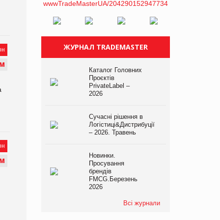
ЖУРНАЛ TRADEMASTER
он
М
Каталог Головних
Проєктів
PrivateLabel –
а
2026
Сучасні рішення в
Логістиці&Дистрибуції
– 2026. Травень
он
Новинки.
М
Просування
брендів
FMCG.Березень
2026
Всі журнали