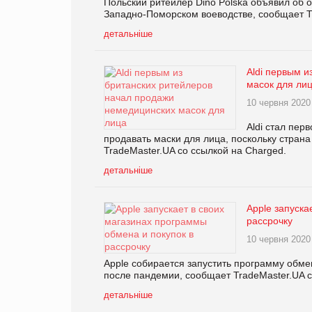
Польский ритейлер Dino Polska объявил об о
Западно-Поморском воеводстве, сообщает T
детальніше
Aldi первым 
масок для ли
10 червня 2020
Aldi стал пер
продавать маски для лица, поскольку стран
TradeMaster.UA со ссылкой на Charged.
детальніше
Apple запуска
рассрочку
10 червня 2020
Apple собирается запустить программу обмен
после пандемии, сообщает TradeMaster.UA со
детальніше