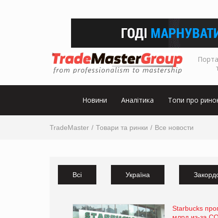
Порта
Новини
Аналітика
Топи про рино
TradeMaster
Товари та ринки
Все новости
Всі
Україна
Закорд
Starbucks про
млрд из-за C