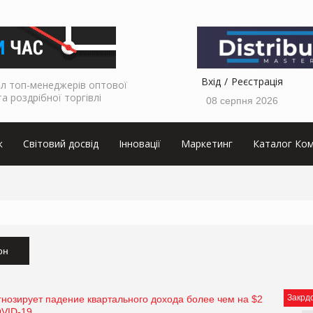
Вхід
Реєстрація
л топ-менеджерів оптової
та роздрібної торгівлі
08 серпня 2026
к
Світовий досвід
Інновації
Маркетинг
Каталог Ком
он
Закрд
гнозирует падение квартального дохода более чем на $2
OVID-19