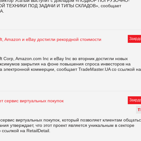
 Виктор Усатый выступит с докладом «ПОДБОР ПОГРУЗОЧНО-
Й ТЕХНИКИ ПОД ЗАДАЧИ И ТИПЫ СКЛАДОВ», сообщает
A.
Закрд
ft, Amazon и eBay достигли рекордной стоимости
ft Corp, Amazon.com Inc и eBay Inc во вторник достигли новых
ксимумов закрытия на фоне повышения спроса инвесторов на
а электронной коммерции, сообщает TradeMaster.UA со ссылкой на
Закрд
ет сервис виртуальных покупок
Т
 сервис виртуальных покупок, который позволяет клиентам общать
ия утверждает, что этот проект является уникальным в секторе
ссылкой на RetailDetail.