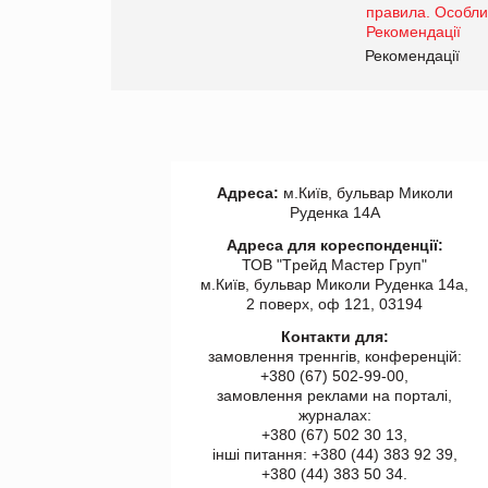
www.trademaster.ua.
правила. Особливості.
ії
Рекомендації
Адреса:
м.Київ, бульвар Миколи
Руденка 14А
Адреса для кореспонденції:
ТОВ "Tрейд Мастер Груп"
м.Київ, бульвар Миколи Руденка 14а,
2 поверх, оф 121, 03194
Контакти для:
замовлення треннгів, конференцій:
+380 (67) 502-99-00,
замовлення реклами на порталі,
журналах:
+380 (67) 502 30 13,
інші питання: +380 (44) 383 92 39,
+380 (44) 383 50 34.