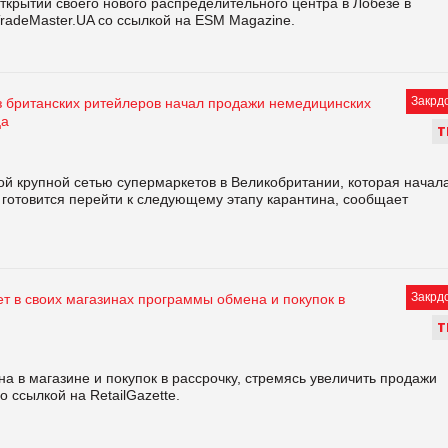
ткрытии своего нового распределительного центра в Лобезе в
radeMaster.UA со ссылкой на ESM Magazine.
Закрд
из британских ритейлеров начал продажи немедицинских
ца
Т
вой крупной сетью супермаркетов в Великобритании, которая начал
а готовится перейти к следующему этапу карантина, сообщает
Закрд
ет в своих магазинах программы обмена и покупок в
Т
а в магазине и покупок в рассрочку, стремясь увеличить продажи
 ссылкой на RetailGazette.