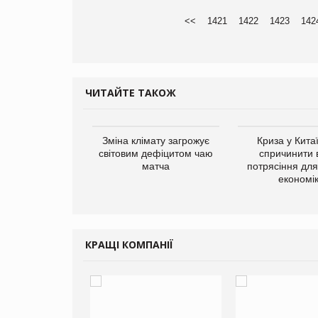
<<
1421
1422
1423
142
ЧИТАЙТЕ ТАКОЖ
ує виробника
Зміна клімату загрожує
Криза у Кита
добавок Thorne
світовим дефіцитом чаю
спричинити 
матча
потрясіння для 
економі
КРАЩІ КОМПАНІЇ