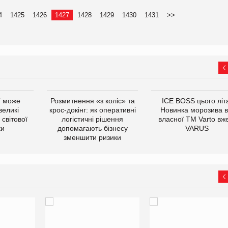
4
1425
1426
1427
1428
1429
1430
1431
>>
ї може
Розмитнення «з коліс» та
ICE BOSS цього літ
великі
крос-докінг: як оперативні
Новинка морозива в
світової
логістичні рішення
власної ТМ Varto вж
ки
допомагають бізнесу
VARUS
зменшити ризики