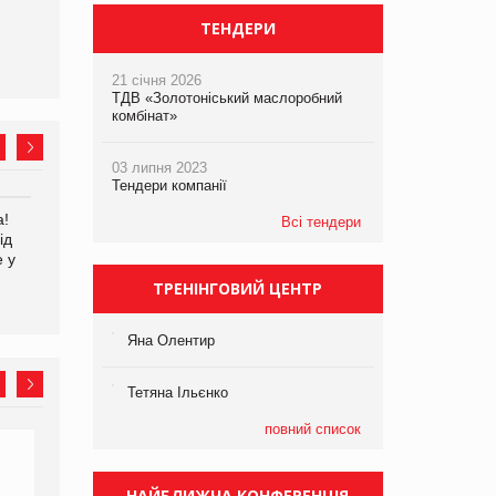
ТЕНДЕРИ
21 січня 2026
ТДВ «Золотоніський маслоробний
комбінат»
03 липня 2023
Тендери компанії
а!
EVA.UA запустила
Kraft Heinz скоротила
Всі тендери
ід
кампанію «Хто б знав» про
збиток у першому півріччі
е у
асортимент, якого покупці
не очікують побачити на
ТРЕНІНГОВИЙ ЦЕНТР
платформі
Яна Олентир
Тетяна Ільєнко
повний список
НАЙБЛИЖЧА КОНФЕРЕНЦІЯ