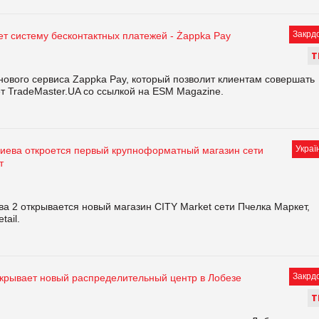
Закрд
т систему бесконтактных платежей - Żappka Pay
Т
нового сервиса Zappka Pay, который позволит клиентам совершать
т TradeMaster.UA со ссылкой на ESM Magazine.
Украї
Киева откроется первый крупноформатный магазин сети
т
ва 2 открывается новый магазин CITY Market сети Пчелка Маркет,
tail.
Закрд
ткрывает новый распределительный центр в Лобезе
Т