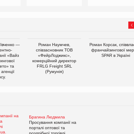
 Івченко —
Роман Наумчев,
Роман Корсак, співвла
ентно-
співзасновник ТОВ
франчайзингової мер
нії «Вайз
«ФейрЛоджикс»,
SPAR в Україні
тингової
комерційний директор
ето» та
FRLG Freight SRL
 агенції
(Румунія)
cy.
Брагина Людмила
Просування компанії на
порталі оптової та
роздрібної торгівлі