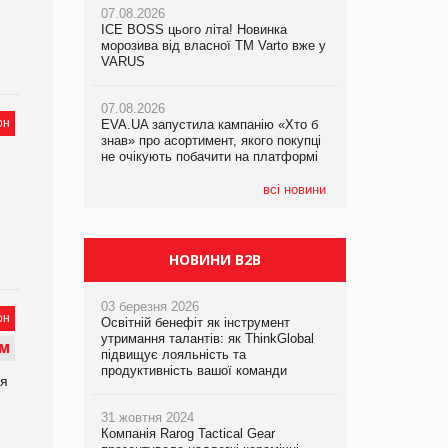
07.08.2026
07.08.2026
ICE BOSS цього літа! Новинка
ICE BOSS цього літа! Новинка
07.08.2026
морозива від власної ТМ Varto вже у
морозива від власної ТМ Varto вже у
Франція заборонила рекламні дзвінки
VARUS
VARUS
без згоди клієнтів
07.08.2026
07.08.2026
он
EVA.UA запустила кампанію «Хто б
EVA.UA запустила кампанію «Хто б
знав» про асортимент, якого покупці
знав» про асортимент, якого покупці
не очікують побачити на платформі
не очікують побачити на платформі
всі новини
НОВИНИ B2B
03 березня 2026
он
Освітній бенефіт як інструмент
утримання талантів: як ThinkGlobal
М
підвищує лояльність та
продуктивність вашої команди
ся
31 жовтня 2024
Компанія Rarog Tactical Gear