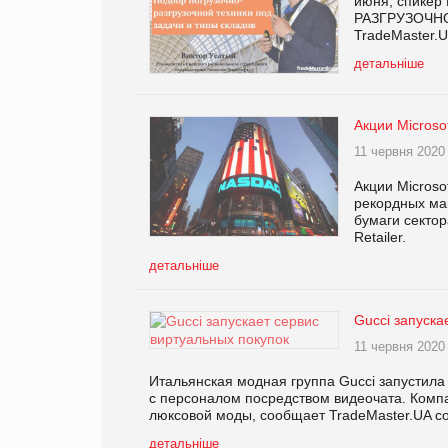
июня, спикер
РАЗГРУЗОЧНО
TradeMaster.U
детальніше
Акции Microso
11 червня 2020
Акции Microso
рекордных ма
бумаги сектор
Retailer.
детальніше
Gucci запуска
11 червня 2020
Итальянская модная группа Gucci запустила
с персоналом посредством видеочата. Компан
люксовой моды, сообщает TradeMaster.UA со 
детальніше