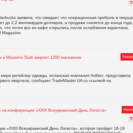
Т
arbucks заявила, что ожидает, что операционная прибыль в текущ
ет до 2,2 миллиардов долларов, а продажи снизятся до конца года,
о, что почти все ее кафе открылись после ослабления карантина,
M Magazine.
Закрд
 и Massimo Dutti закроет 1200 магазинов
мире ритейлер одежды, испанская компания Inditex, представила
рвого квартала, сообщает TradeMaster.UA со ссылкой на
.
Украї
 на конференции «XXIII Всеукраинский День Логиста»
Т
и «XXIII Всеукраинский День Логиста», которая пройдет 18-19