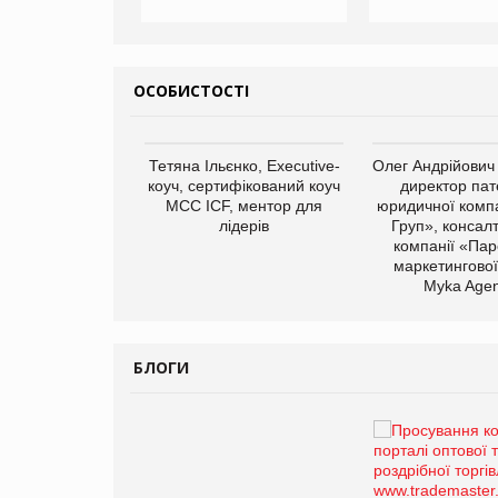
ОСОБИСТОСТІ
арас Ігорович,
Тетяна Ільєнко, Executive-
Олег Андрійович
иробництва ТОВ
коуч, сертифікований коуч
директор пат
Герчак"
МСС ICF, ментор для
юридичної компа
лідерів
Груп», консал
компанії «Пар
маркетингової
Myka Agen
БЛОГИ
Брагина Людмила
Просування компанії на
порталі оптової та
роздрібної торгівлі