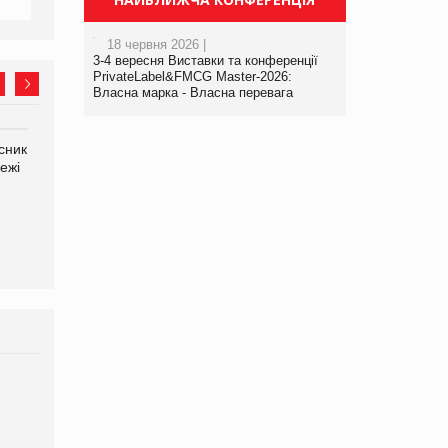
18 червня 2026 |
3-4 вересня Виставки та конференції
PrivateLabel&FMCG Master-2026:
Власна марка - Власна перевага
сник
Олексій Логачов-Михайлов
Яна Сараніна, директор
ежі
Файно маркет Директор
компанії «УкраМарин»
департаменту з
виробництва
Брагина Людмила
Просування компанії на
порталі оптової та
роздрібної торгівлі