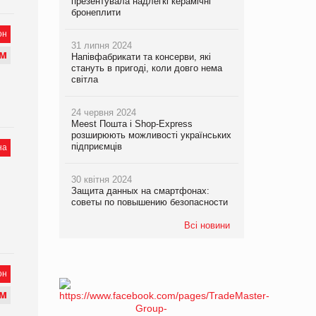
презентувала надлегкі керамічні
бронеплити
он
31 липня 2024
М
Напівфабрикати та консерви, які
стануть в пригоді, коли довго нема
світла
24 червня 2024
Meest Пошта і Shop-Express
розширюють можливості українських
підприємців
на
30 квітня 2024
Защита данных на смартфонах:
советы по повышению безопасности
Всі новини
он
М