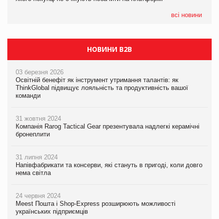
всі новини
НОВИНИ B2B
03 березня 2026
Освітній бенефіт як інструмент утримання талантів: як
ThinkGlobal підвищує лояльність та продуктивність вашої
команди
31 жовтня 2024
Компанія Rarog Tactical Gear презентувала надлегкі керамічні
бронеплити
31 липня 2024
Напівфабрикати та консерви, які стануть в пригоді, коли довго
нема світла
24 червня 2024
Meest Пошта і Shop-Express розширюють можливості
українських підприємців