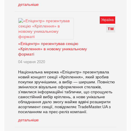
детальніше
Україна
Т
М
«Епіцентр» презентував секцію
«Кріплення» в новому уникальному
форматі
04 червня 2020
Національна мережа «Епіцентр» презентувала
новий концепт секції «Кріплення», який зробив
покупки зручнішими, а вибір — ширшим. Повністю
змінилося візуальне оформлення стелажів,
з’явилися інформаційні таблички, що спрощують
самостійний вибір кріплень, а нове унікальне
обладнання дало змогу майже вдвічі розширити
асортимент секції, повідомляє TradeMaster.UA з
посиланням на прес-реліз компанії.
детальніше