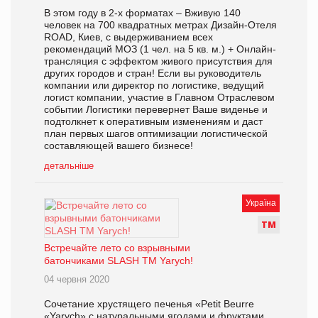
В этом году в 2-х форматах – Вживую 140
человек на 700 квадратных метрах Дизайн-Отеля
ROAD, Киев, c выдерживанием всех
рекомендаций МОЗ (1 чел. на 5 кв. м.) + Онлайн-
трансляция с эффектом живого присутствия для
других городов и стран! Если вы руководитель
компании или директор по логистике, ведущий
логист компании, участие в Главном Отраслевом
событии Логистики перевернет Ваше виденье и
подтолкнет к оперативным изменениям и даст
план первых шагов оптимизации логистической
составляющей вашего бизнесе!
детальніше
Україна
Т
М
Встречайте лето со взрывными
батончиками SLASH ТМ Yarych!
04 червня 2020
Сочетание хрустящего печенья «Petit Beurre
«Yarych» с натуральными ягодами и фруктами,