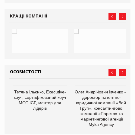
КРАЩІ КОМПАНІЇ
ОСОБИСТОСТІ
,
Тетяна Ільєнко, Executive-
Олег Андрійович Івченко —
ОВ
коуч, сертифікований коуч
директор патентно-
МСС ICF, ментор для
юридичної компанії «Вайз
лідерів
Груп», консалтингової
компанії «Парето» та
маркетингової агенції
Myka Agency.