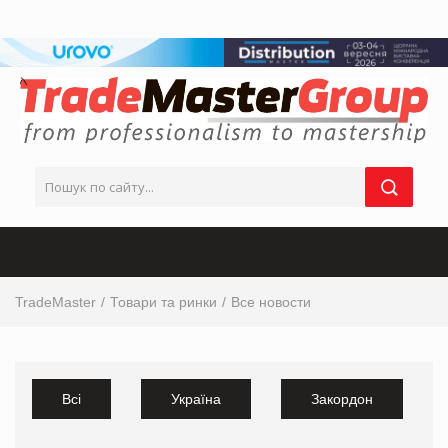
TradeMaster
Товари та ринки
Все новости
Всі
Україна
Закордон