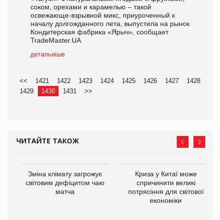
соком, орехами и карамелью – такой
освежающе-взрывной микс, приуроченный к
началу долгожданного лета, выпустила на рынок
Кондитерская фабрика «Ярыч», сообщает
TradeMaster.UA
детальніше
<<
1421
1422
1423
1424
1425
1426
1427
1428
1429
1430
1431
>>
ЧИТАЙТЕ ТАКОЖ
Зміна клімату загрожує
Криза у Китаї може
ne
світовим дефіцитом чаю
спричинити великі
матча
потрясіння для світової
економіки