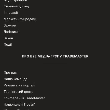
Світовий досвід
Інновації
Маркетинг&Продажі
Закупки
Логістика
Закон
Події
ПРО В2В МЕДІА-ГРУПУ TRADEMASTER
Про нас
Наша команда
Реклама на порталі
Тренінговий центр
Конференції TradeMaster
Національні Премії