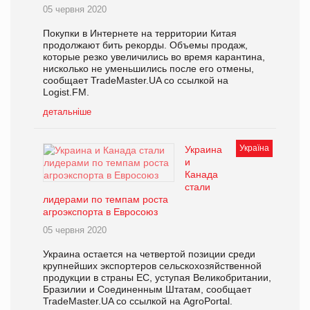
05 червня 2020
Покупки в Интернете на территории Китая
продолжают бить рекорды. Объемы продаж,
которые резко увеличились во время карантина,
нисколько не уменьшились после его отмены,
сообщает TradeMaster.UA со ссылкой на
Logist.FM.
детальніше
Україна
Украина
и
Канада
стали
лидерами по темпам роста
агроэкспорта в Евросоюз
05 червня 2020
Украина остается на четвертой позиции среди
крупнейших экспортеров сельскохозяйственной
продукции в страны ЕС, уступая Великобритании,
Бразилии и Соединенным Штатам, сообщает
TradeMaster.UA со ссылкой на AgroPortal.