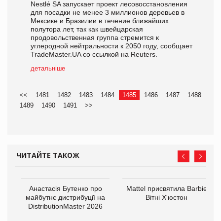
Nestlé SA запускает проект лесовосстановления
для посадки не менее 3 миллионов деревьев в
Мексике и Бразилии в течение ближайших
полутора лет, так как швейцарская
продовольственная группа стремится к
углеродной нейтральности к 2050 году, сообщает
TradeMaster.UA со ссылкой на Reuters.
детальніше
<<
1481
1482
1483
1484
1485
1486
1487
1488
1489
1490
1491
>>
ЧИТАЙТЕ ТАКОЖ
Анастасія Бутенко про
Mattel присвятила Barbie
оди
майбутнє дистрибуції на
Вітні Х'юстон
DistributionMaster 2026