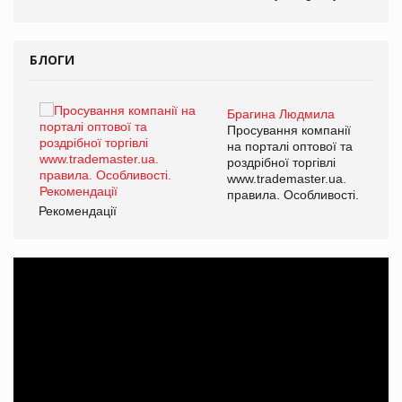
БЛОГИ
Брагина Людмила
ї
Просування компанії
а
на порталі оптової та
роздрібної торгівлі
www.trademaster.ua.
і.
правила. Особливості.
Рекомендації
Ре