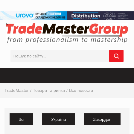
TradeMaster
Товари та ринки
Все новости
Всі
Україна
Закордон