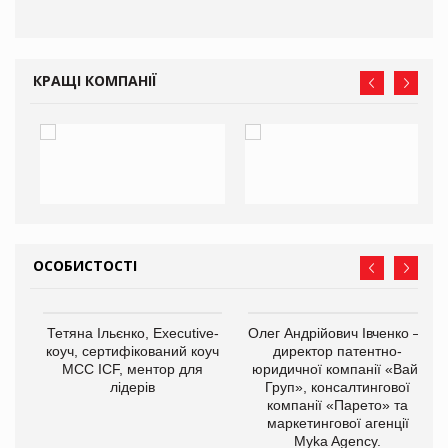
КРАЩІ КОМПАНІЇ
ОСОБИСТОСТІ
,
Тетяна Ільєнко, Executive-
Олег Андрійович Івченко —
ОВ
коуч, сертифікований коуч
директор патентно-
МСС ICF, ментор для
юридичної компанії «Вайз
лідерів
Груп», консалтингової
компанії «Парето» та
маркетингової агенції
Myka Agency.