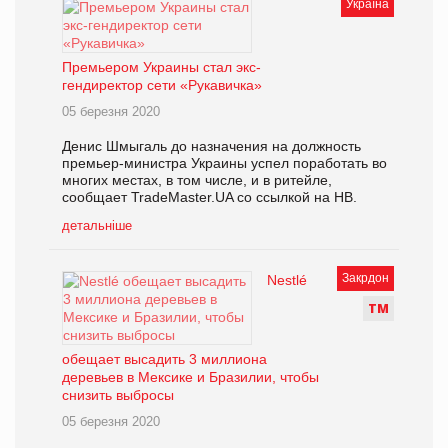
Україна
Премьером Украины стал экс-
гендиректор сети «Рукавичка»
05 березня 2020
Денис Шмыгаль до назначения на должность
премьер-министра Украины успел поработать во
многих местах, в том числе, и в ритейле,
сообщает TradeMaster.UA со ссылкой на HB.
детальніше
Закрдон
Nestlé
Т
М
обещает высадить 3 миллиона
деревьев в Мексике и Бразилии, чтобы
снизить выбросы
05 березня 2020