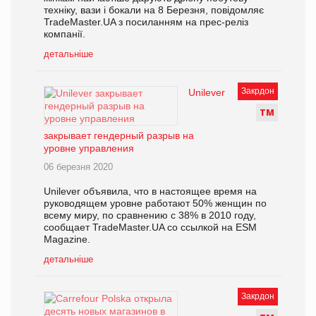
техніку, вази і бокали на 8 Березня, повідомляє
TradeMaster.UA з посиланням на прес-реліз
компанії.
детальніше
Закрдон
Unilever
Т
М
закрывает гендерный разрыв на
уровне управления
06 березня 2020
Unilever объявила, что в настоящее время на
руководящем уровне работают 50% женщин по
всему миру, по сравнению с 38% в 2010 году,
сообщает TradeMaster.UA со ссылкой на ESM
Magazine.
детальніше
Закрдон