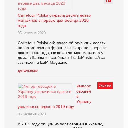
Т
М
Carrefour Polska открыла десять новых
магазинов в первые два месяца 2020
года
05 березня 2020
Carrefour Polska объявила об открытии десяти
новых магазинов франшизы в стране в первые
два месяца года, включая четыре магазина у
дома в Варшаве, сообщает TradeMaster.UA со
ссылкой на ESM Magazine.
детальніше
Україна
Импорт
овощей
в
Украину
увеличился вдвое в 2019 году
05 березня 2020
В 2019 году общий импорт овощей в Украину