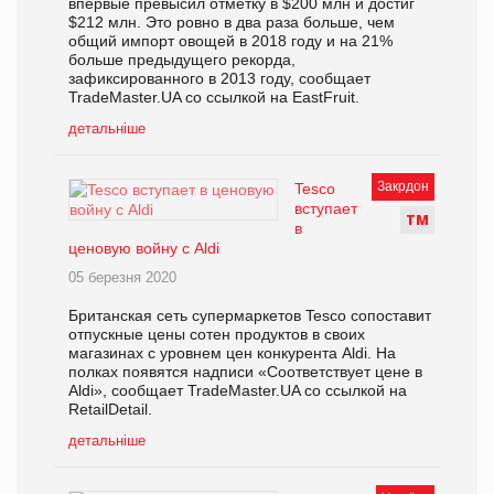
впервые превысил отметку в $200 млн и достиг
$212 млн. Это ровно в два раза больше, чем
общий импорт овощей в 2018 году и на 21%
больше предыдущего рекорда,
зафиксированного в 2013 году, сообщает
TradeMaster.UA со ссылкой на EastFruit.
детальніше
Закрдон
Tesco
вступает
Т
М
в
ценовую войну с Aldi
05 березня 2020
Британская сеть супермаркетов Tesco сопоставит
отпускные цены сотен продуктов в своих
магазинах с уровнем цен конкурента Aldi. На
полках появятся надписи «Соответствует цене в
Aldi», сообщает TradeMaster.UA со ссылкой на
RetailDetail.
детальніше