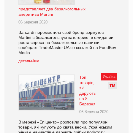
представляет два безалкогольных
аперитива Martini
06 березня 2020
Barcardi переместила свой бренд вермутов
Martini в безалкогольную категорию, в ожидании
роста спроса на безалкогольные напитки,
сообщает TradeMaster.UA со ссылкой на FoodBev
Media.
детальніше
Україна
Топ
товарів,
Т
М
які
дарують
на 8
Березня
06 березня 2020
В мережі «Епіцентр» розповіли про популярні
товари, які купують до свята весни. Українським
жінкам найчастіше дарують дрібну побутову