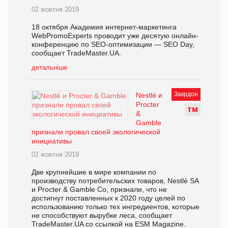
02 жовтня 2019
18 октября Академия интернет-маркетинга
WebPromoExperts проводит уже десятую онлайн-
конференцию по SEO-оптимизации — SEO Day,
сообщает TradeMaster.UA.
детальніше
Закрдон
Nestlé и
Procter
Т
М
&
Gamble
признали провал своей экологической
инициативы
02 жовтня 2019
Две крупнейшие в мире компании по
производству потребительских товаров, Nestlé SA
и Procter & Gamble Co, признали, что не
достигнут поставленных к 2020 году целей по
использованию только тех ингредиентов, которые
не способствуют вырубке леса, сообщает
TradeMaster.UA со ссылкой на ESM Magazine.