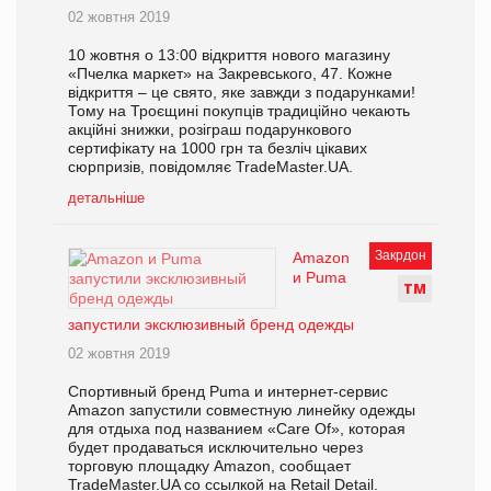
02 жовтня 2019
10 жовтня о 13:00 відкриття нового магазину
«Пчелка маркет» на Закревського, 47. Кожне
відкриття – це свято, яке завжди з подарунками!
Тому на Троєщині покупців традиційно чекають
акційні знижки, розіграш подарункового
сертифікату на 1000 грн та безліч цікавих
сюрпризів, повідомляє TradeMaster.UA.
детальніше
Закрдон
Amazon
и Puma
Т
М
запустили эксклюзивный бренд одежды
02 жовтня 2019
Спортивный бренд Puma и интернет-сервис
Amazon запустили совместную линейку одежды
для отдыха под названием «Care Of», которая
будет продаваться исключительно через
торговую площадку Amazon, сообщает
TradeMaster.UA со ссылкой на Retail Detail.