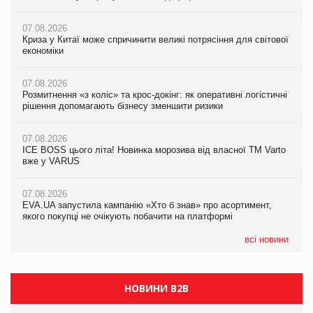
07.08.2026
07.08.2026
07.08.2026
Криза у Китаї може спричинити великі потрясіння для світової
Криза у Китаї може спричинити великі потрясіння для світової
Криза у Китаї може спричинити великі потрясіння для світової
економіки
економіки
економіки
07.08.2026
07.08.2026
07.08.2026
Розмитнення «з коліс» та крос-докінг: як оперативні логістичні
Розмитнення «з коліс» та крос-докінг: як оперативні логістичні
Kraft Heinz скоротила збиток у першому півріччі
рішення допомагають бізнесу зменшити ризики
рішення допомагають бізнесу зменшити ризики
07.08.2026
07.08.2026
07.08.2026
Продажі Hugo Boss впали на 9%
ICE BOSS цього літа! Новинка морозива від власної ТМ Varto
ICE BOSS цього літа! Новинка морозива від власної ТМ Varto
вже у VARUS
вже у VARUS
07.08.2026
Франція заборонила рекламні дзвінки без згоди клієнтів
07.08.2026
07.08.2026
EVA.UA запустила кампанію «Хто б знав» про асортимент,
EVA.UA запустила кампанію «Хто б знав» про асортимент,
якого покупці не очікують побачити на платформі
якого покупці не очікують побачити на платформі
всі новини
НОВИНИ B2B