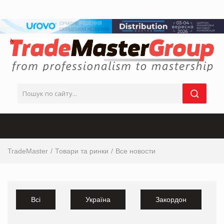
TradeMaster
Товари та ринки
Все новости
Всі
Україна
Закордон