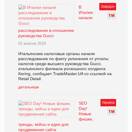
Закрдон
В
Италии
Т
М
начали
расследование в отношении
руководства Gucci
02 жовтня 2019
Итальянские налоговые органы начали
расследование по факту уклонения от уплаты
налогов среди высшего руководства Gucci,
итальянского филиала роскошного холдинга
Kering, сообщает TradeMaster.UA со ссылкой на
Retail Detail.
детальніше
Україна
SEO
Day!
Т
М
Новые
фишки,
тренды, кейсы и идеи для
продвижения сайта