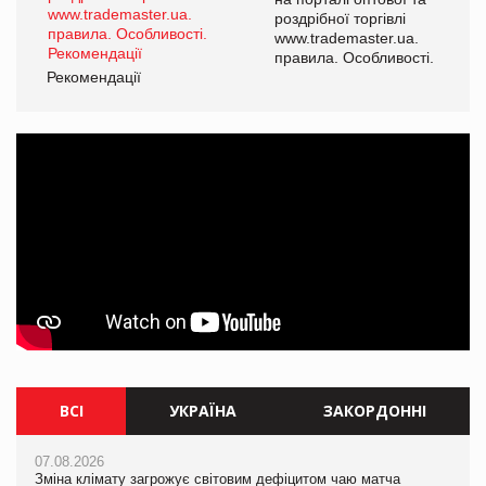
роздрібної торгівлі
www.trademaster.ua.
правила. Особливості.
Рекомендації
ВСІ
УКРАЇНА
ЗАКОРДОННІ
07.08.2026
07.08.2026
07.08.2026
Зміна клімату загрожує світовим дефіцитом чаю матча
Зміна клімату загрожує світовим дефіцитом чаю матча
Зміна клімату загрожує світовим дефіцитом чаю матча