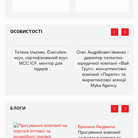
ОСОБИСТОСТІ
Тетяна Ільєнко, Executive-
Олег Андрійович Івченко —
коуч, сертифікований коуч
директор патентно-
МСС ICF, ментор для
юридичної компанії «Вайз
лідерів
Груп», консалтингової
компанії «Парето» та
маркетингової агенції
Myka Agency.
БЛОГИ
Брагина Людмила
Просування компанії
на порталі оптової та