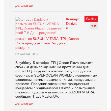
детальніше
Україна
Концерт
Dzidzio
Т
М
и
розыгрыш SUZUKI VITARA: ТРЦ Ocean
Plaza празднует свой 7-й День
рождения!
02 жовтня 2019
В субботу, 5 октября, ТРЦ Ocean Plaza отметит
свой 7-й день рождения! На протяжении дня
гости ТРЦ погрузятся в атмосферу городского
фестиваля SEVENOCEAN WORLD с невероятным
шопингом, яркими развлечениями, конкурсами и
призами. Праздник завершится грандиозным
концертом с хэдлайнером Dzidzio и розыгрышем
главного подарка – автомобиля SUZUKI VITARA,
сообщает TradeMaster.UA.
детальніше