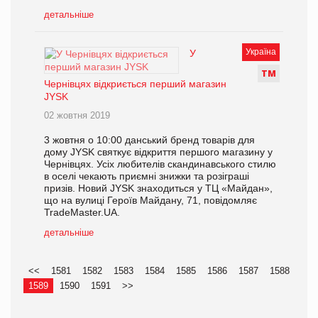
детальніше
Україна
У
Т
М
Чернівцях відкриється перший магазин
JYSK
02 жовтня 2019
3 жовтня о 10:00 данський бренд товарів для
дому JYSK святкує відкриття першого магазину у
Чернівцях. Усіх любителів скандинавського стилю
в оселі чекають приємні знижки та розіграші
призів. Новий JYSK знаходиться у ТЦ «Майдан»,
що на вулиці Героїв Майдану, 71, повідомляє
TradeMaster.UA.
детальніше
<<
1581
1582
1583
1584
1585
1586
1587
1588
1589
1590
1591
>>