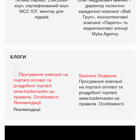
ОВ
коуч, сертифікований коуч
директор патентно-
МСС ICF, ментор для
юридичної компанії «Вайз
лідерів
Груп», консалтингової
компанії «Парето» та
маркетингової агенції
Myka Agency.
БЛОГИ
Брагина Людмила
ї
Просування компанії
а
на порталі оптової та
роздрібної торгівлі
www.trademaster.ua.
і.
правила. Особливості.
Рекомендації
Ре