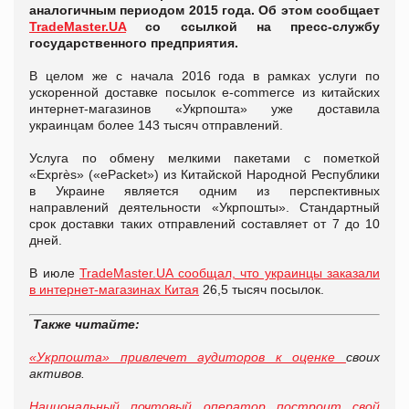
аналогичным периодом 2015 года. Об этом сообщает
TradeMaster.UA
со ссылкой на пресс-службу
государственного предприятия.
В целом же с начала 2016 года в рамках услуги по
ускоренной доставке посылок e-commerce из китайских
интернет-магазинов «Укрпошта» уже доставила
украинцам более 143 тысяч отправлений.
Услуга по обмену мелкими пакетами с пометкой
«Exprès» («ePacket») из Китайской Народной Республики
в Украине является одним из перспективных
направлений деятельности «Укрпошты». Стандартный
срок доставки таких отправлений составляет от 7 до 10
дней.
В июле
TradeMaster.UA сообщал, что украинцы заказали
в интернет-магазинах Китая
26,5 тысяч посылок.
Также читайте:
«Укрпошта» привлечет аудиторов к оценке
своих
активов.
Национальный почтовый оператор построит свой