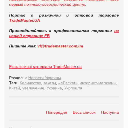
первый почтово-логистический центр
.
Портал о розничной и оптовой торговле
TradeMaster.UA
Присоединяйтесь к профессионалам торговли
на
нашей странице FB
Пишите нам:
vl@trademaster.com.ua
Ексклюзивні матеріали TradeMaster.ua
Раздел:
>
Новости Украины
Теги:
Количество
,
заказы
,
«ePacket»
,
интернет-магазины
,
Китай
,
увеличение
,
Украина
,
Укрпошта
Попередня
Весь список
Наступна