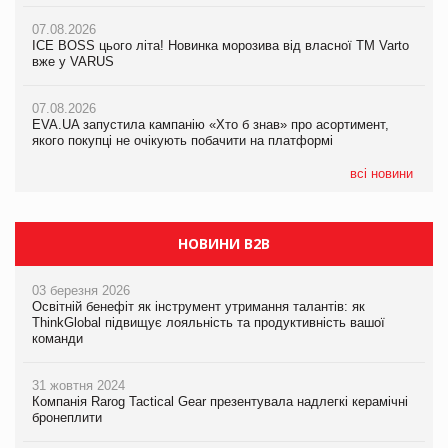
07.08.2026
07.08.2026
Продажі Hugo Boss впали на 9%
ICE BOSS цього літа! Новинка морозива від власної ТМ Varto
06.08.2026
вже у VARUS
Смачна новинка для хвостатих: у VARUS з’явилися паучі
07.08.2026
Varto Paw expert від власної ТМ Varto!
Франція заборонила рекламні дзвінки без згоди клієнтів
07.08.2026
EVA.UA запустила кампанію «Хто б знав» про асортимент,
05.08.2026
якого покупці не очікують побачити на платформі
Мережа супермаркетів VARUS купує мережу магазинів
формату convenience store КОЛО: об’єднана компанія
налічуватиме 374 магазини
всі новини
НОВИНИ B2B
03 березня 2026
Освітній бенефіт як інструмент утримання талантів: як
ThinkGlobal підвищує лояльність та продуктивність вашої
команди
31 жовтня 2024
Компанія Rarog Tactical Gear презентувала надлегкі керамічні
бронеплити