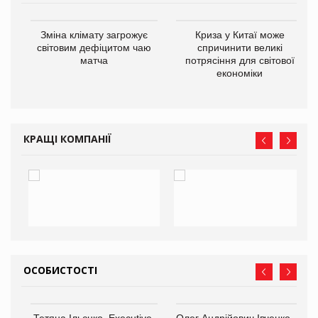
Зміна клімату загрожує
Криза у Китаї може
ne
світовим дефіцитом чаю
спричинити великі
матча
потрясіння для світової
економіки
КРАЩІ КОМПАНІЇ
ОСОБИСТОСТІ
,
Тетяна Ільєнко, Executive-
Олег Андрійович Івченко —