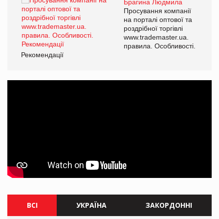
Брагина Людмила
ї
Просування компанії
а
на порталі оптової та
роздрібної торгівлі
www.trademaster.ua.
і.
правила. Особливості.
Рекомендації
Ре
ВСІ
УКРАЇНА
ЗАКОРДОННІ