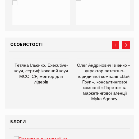
ОСОБИСТОСТІ
,
Тетяна Ільєнко, Executive-
Олег Андрійович Івченко —
ОВ
коуч, сертифікований коуч
директор патентно-
МСС ICF, ментор для
юридичної компанії «Вайз
лідерів
Груп», консалтингової
компанії «Парето» та
маркетингової агенції
Myka Agency.
БЛОГИ