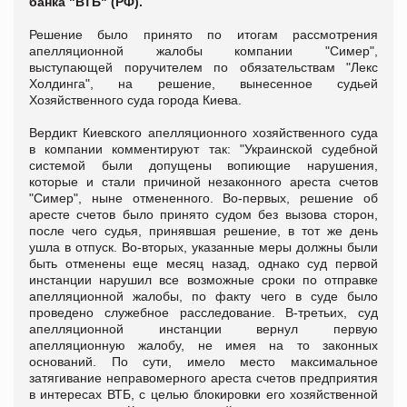
банка "ВТБ" (РФ).
Решение было принято по итогам рассмотрения
апелляционной жалобы компании "Симер",
выступающей поручителем по обязательствам "Лекс
Холдинга", на решение, вынесенное судьей
Хозяйственного суда города Киева.
Вердикт Киевского апелляционного хозяйственного суда
в компании комментируют так: "Украинской судебной
системой были допущены вопиющие нарушения,
которые и стали причиной незаконного ареста счетов
"Симер", ныне отмененного. Во-первых, решение об
аресте счетов было принято судом без вызова сторон,
после чего судья, принявшая решение, в тот же день
ушла в отпуск. Во-вторых, указанные меры должны были
быть отменены еще месяц назад, однако суд первой
инстанции нарушил все возможные сроки по отправке
апелляционной жалобы, по факту чего в суде было
проведено служебное расследование. В-третьих, суд
апелляционной инстанции вернул первую
апелляционную жалобу, не имея на то законных
оснований. По сути, имело место максимальное
затягивание неправомерного ареста счетов предприятия
в интересах ВТБ, с целью блокировки его хозяйственной