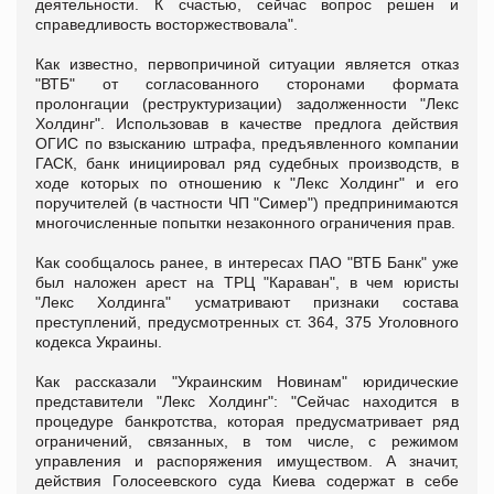
деятельности. К счастью, сейчас вопрос решен и
справедливость восторжествовала".
Как известно, первопричиной ситуации является отказ
"ВТБ" от согласованного сторонами формата
пролонгации (реструктуризации) задолженности "Лекс
Холдинг". Использовав в качестве предлога действия
ОГИС по взысканию штрафа, предъявленного компании
ГАСК, банк инициировал ряд судебных производств, в
ходе которых по отношению к "Лекс Холдинг" и его
поручителей (в частности ЧП "Симер") предпринимаются
многочисленные попытки незаконного ограничения прав.
Как сообщалось ранее, в интересах ПАО "ВТБ Банк" уже
был наложен арест на ТРЦ "Караван", в чем юристы
"Лекс Холдинга" усматривают признаки состава
преступлений, предусмотренных ст. 364, 375 Уголовного
кодекса Украины.
Как рассказали "Украинским Новинам" юридические
представители "Лекс Холдинг": "Сейчас находится в
процедуре банкротства, которая предусматривает ряд
ограничений, связанных, в том числе, с режимом
управления и распоряжения имуществом. А значит,
действия Голосеевского суда Киева содержат в себе