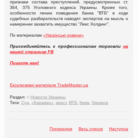
признаки состава преступлений, предусмотренных ст.
364, 375 Уголовного кодекса Украины. Кроме того,
особенности линии поведения банка "ВТБ" в ходе
судебных разбирательств наводят экспертов на мысль о
намерении захватить имущество "Лекс Холдинг".
По материалам
«Українські новини»
Присоединяйтесь к профессионалам торговли
на
нашей странице FB
Пишите нам!
Ексклюзивні матеріали TradeMaster.ua
Раздел:
>
Новости Украины
Теги:
Суд
,
«Караван»
,
арест
,
ВТБ
,
Киев
,
Украина
Попередня
Весь список
Наступна