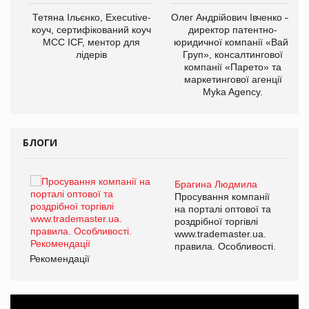
,
Тетяна Ільєнко, Executive-
Олег Андрійович Івченко —
ОВ
коуч, сертифікований коуч
директор патентно-
МСС ICF, ментор для
юридичної компанії «Вайз
лідерів
Груп», консалтингової
компанії «Парето» та
маркетингової агенції
Myka Agency.
БЛОГИ
Брагина Людмила
ї
Просування компанії
а
на порталі оптової та
роздрібної торгівлі
www.trademaster.ua.
і.
правила. Особливості.
Рекомендації
Ре