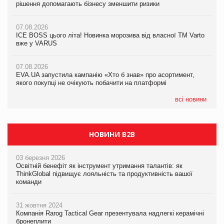
рішення допомагають бізнесу зменшити ризики
EVA.UA запустила кампанію «Хто б знав» про асортимент,
якого покупці не очікують побачити на платформі
07.08.2026
07.08.2026
Продажі Hugo Boss впали на 9%
ICE BOSS цього літа! Новинка морозива від власної ТМ Varto
06.08.2026
вже у VARUS
Смачна новинка для хвостатих: у VARUS з’явилися паучі
07.08.2026
Varto Paw expert від власної ТМ Varto!
Франція заборонила рекламні дзвінки без згоди клієнтів
07.08.2026
EVA.UA запустила кампанію «Хто б знав» про асортимент,
05.08.2026
якого покупці не очікують побачити на платформі
Мережа супермаркетів VARUS купує мережу магазинів
формату convenience store КОЛО: об’єднана компанія
налічуватиме 374 магазини
всі новини
НОВИНИ B2B
03 березня 2026
Освітній бенефіт як інструмент утримання талантів: як
ThinkGlobal підвищує лояльність та продуктивність вашої
команди
31 жовтня 2024
Компанія Rarog Tactical Gear презентувала надлегкі керамічні
бронеплити