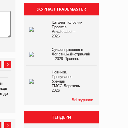
ЖУРНАЛ TRADEMASTER
Каталог Головних
Проєктів
PrivateLabel –
2026
Сучасні рішення в
Логістиці&Дистрибуції
– 2026. Травень
Новинки.
Просування
брендів
ві
Аргентина повертається з
ФАО прогнозує зростання
FMCG.Березень
кції
продуктами птахівництва
світових цін на
2026
я до
на європейський ринок
продовольство
Всі журнали
ТЕНДЕРИ