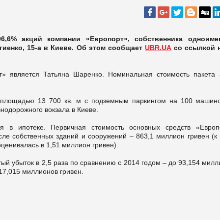
6,6% акций компании «Европорт», собственника одноиме
гиенко, 15-а в Киеве. Об этом сообщает
UBR.UA
со ссылкой 
» является Татьяна Шаренко. Номинальная стоимость пакета 
 площадью 13 700 кв. м с подземным паркингом на 100 машино
нодорожного вокзала в Киеве.
я в ипотеке. Первичная стоимость основных средств «Европ
сле собственных зданий и сооружений – 863,1 миллион гривен (к
оценивалась в 1,51 миллион гривен).
ый убыток в 2,5 раза по сравнению с 2014 годом – до 93,154 мил
 17,015 миллионов гривен.