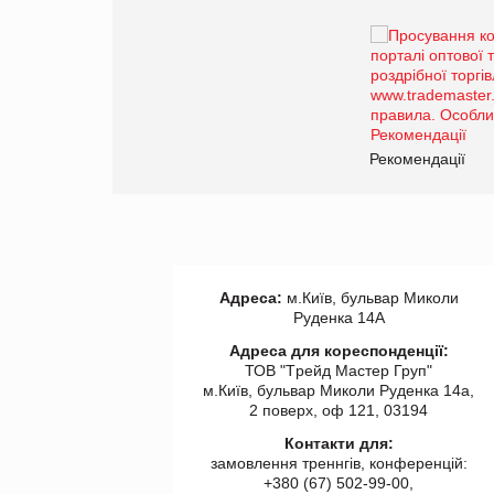
Брагина Людмила
Просування компанії на
порталі оптової та
роздрібної торгівлі
www.trademaster.ua.
правила. Особливості.
ії
Рекомендації
Адреса:
м.Київ, бульвар Миколи
Руденка 14А
Адреса для кореспонденції:
ТОВ "Tрейд Мастер Груп"
м.Київ, бульвар Миколи Руденка 14а,
2 поверх, оф 121, 03194
Контакти для:
замовлення треннгів, конференцій:
+380 (67) 502-99-00,