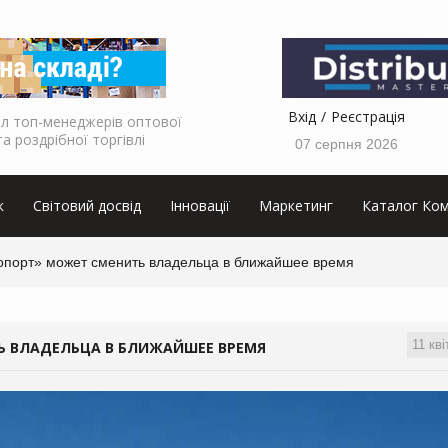
Вхід
Реєстрація
л топ-менеджерів оптової
та роздрібної торгівлі
07 серпня 2026
к
Світовий досвід
Інновації
Маркетинг
Каталог Ком
опорт» может сменить владельца в ближайшее время
11 кві
Ь ВЛАДЕЛЬЦА В БЛИЖАЙШЕЕ ВРЕМЯ