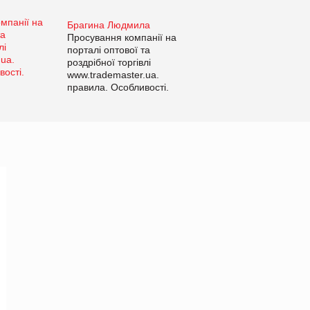
Брагина Людмила
Просування компанії на
порталі оптової та
роздрібної торгівлі
www.trademaster.ua.
правила. Особливості.
Рекомендації