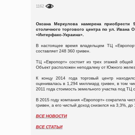
1162
Оксана Меркулова намерена приобрести 9
столичного торгового центра по ул. Ивана О
«Интерфакс-Украина».
В настоящее время владельцем ТЦ «Европорт
составляет 248 360 гривен.
ТЦ «Европорт» состоит из трех этажей общей
Объект расположен неподалеку от Южного желез
К концу 2014 года торговый центр находилс
оценивалась в 1,294 миллиард гривен, в том чи
2011 года стоимость земельного участка под ТЦ 
В 2015 году компания «Европорт» сократила чист
гривен, а его чистый доход снизился на 3,3%, до
ВСЕ НОВОСТИ
ВСЕ СТАТЬИ