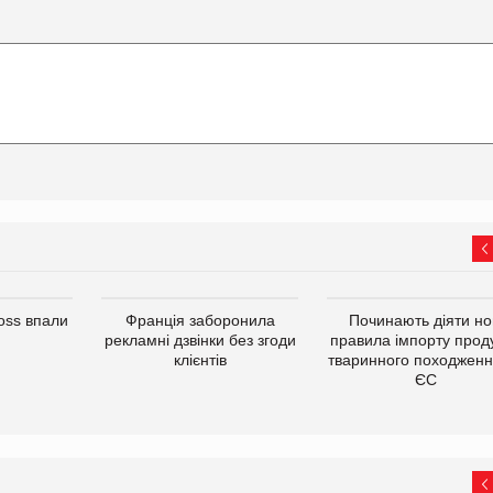
oss впали
Франція заборонила
Починають діяти но
рекламні дзвінки без згоди
правила імпорту проду
клієнтів
тваринного походженн
ЄС