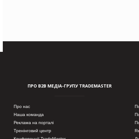
ПРО В2В МЕДІА-ГРУПУ TRADEMASTER
Про нас
П
Наша команда
П
Реклама на порталі
По
Тренінговий центр
Re
Конференції TradeMaster
Д