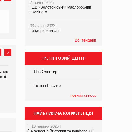
21 січня 2026
ТДВ «Золотоніський маслоробний
комбінат»
03 липня 2023
Тендери компанії
Всі тендери
ТРЕНІНГОВИЙ ЦЕНТР
сник
Олексій Логачов-Михайлов
Яна Сараніна, директор
Яна Олентир
ежі
Файно маркет Директор
компанії «УкраМарин»
департаменту з
Тетяна Ільєнко
виробництва
повний список
НАЙБЛИЖЧА КОНФЕРЕНЦІЯ
18 червня 2026 |
3-4 вересня Виставки та конференції