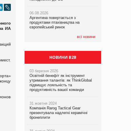
06.08.2026
06.08.2026
05.08.2026
Аргентина повертається з
Аргентина повертається з
Смачне поповнення дитячого меню:
продуктами птахівництва на
продуктами птахівництва на
у VARUS з’явилися новинки від ТМ
нного
європейський ринок
європейський ринок
ТОКЕРИ
на ИА
всі новини
05.08.2026
акций
Сергій Лісунов про заморожені
хлібобулочні вироби на
PrivateLabel&FMCG Master 2026
НОВИНИ B2B
мест.
03 березня 2026
орта»
Освітній бенефіт як інструмент
утримання талантів: як ThinkGlobal
 концу
підвищує лояльність та
продуктивність вашої команди
лионов
31 жовтня 2024
Компанія Rarog Tactical Gear
презентувала надлегкі керамічні
бронеплити