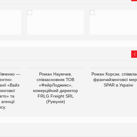
 Івченко —
Роман Наумчев,
Роман Корсак, співвла
ентно-
співзасновник ТОВ
франчайзингової мер
нії «Вайз
«ФейрЛоджикс»,
SPAR в Україні
тингової
комерційний директор
ето» та
FRLG Freight SRL
 агенції
(Румунія)
cy.