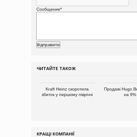
Сообщение
*
ЧИТАЙТЕ ТАКОЖ
верне клієнтам
Kraft Heinz скоротила
Продажі Hugo B
ларів за раніше
збиток у першому півріччі
на 9%
чені мита
КРАЩІ КОМПАНІЇ