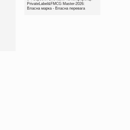
PrivateLabel&FMCG Master-2026:
Власна марка - Власна перевага
Брагина Людмила
Просування компанії на
порталі оптової та
роздрібної торгівлі
www.trademaster.ua.
правила. Особливості.