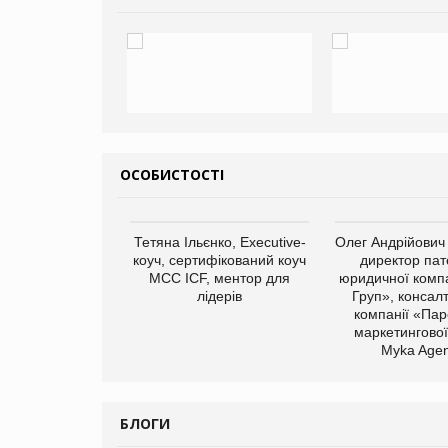
ОСОБИСТОСТІ
арас Ігорович,
Тетяна Ільєнко, Executive-
Олег Андрійович
иробництва ТОВ
коуч, сертифікований коуч
директор пат
Герчак"
МСС ICF, ментор для
юридичної компа
лідерів
Груп», консал
компанії «Пар
маркетингової
Myka Agen
БЛОГИ