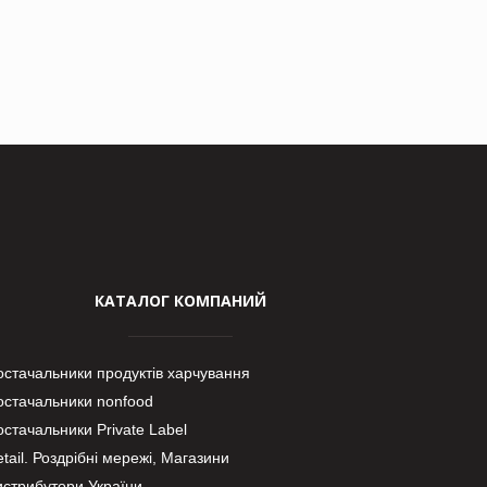
КАТАЛОГ КОМПАНИЙ
остачальники продуктів харчування
остачальники nonfood
стачальники Private Label
tail. Роздрібні мережі, Магазини
истрибутори України