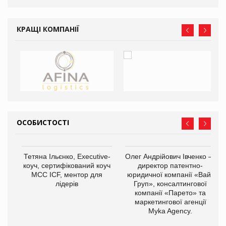
КРАЩІ КОМПАНІЇ
ОСОБИСТОСТІ
,
Тетяна Ільєнко, Executive-
Олег Андрійович Івченко —
ОВ
коуч, сертифікований коуч
директор патентно-
МСС ICF, ментор для
юридичної компанії «Вайз
лідерів
Груп», консалтингової
компанії «Парето» та
маркетингової агенції
Myka Agency.