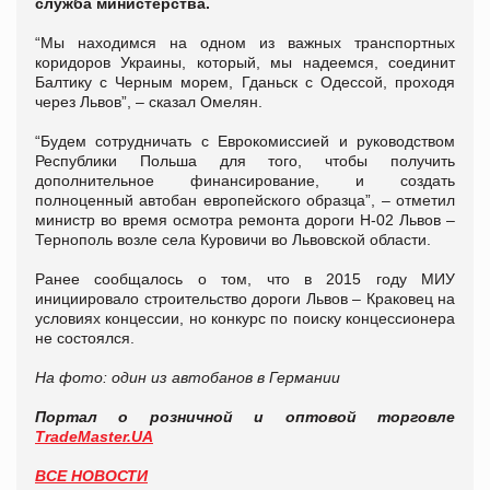
служба министерства.
“Мы находимся на одном из важных транспортных
коридоров Украины, который, мы надеемся, соединит
Балтику с Черным морем, Гданьск с Одессой, проходя
через Львов”, – сказал Омелян.
“Будем сотрудничать с Еврокомиссией и руководством
Республики Польша для того, чтобы получить
дополнительное финансирование, и создать
полноценный автобан европейского образца”, – отметил
министр во время осмотра ремонта дороги Н-02 Львов –
Тернополь возле села Куровичи во Львовской области.
Ранее сообщалось о том, что в 2015 году МИУ
инициировало строительство дороги Львов – Краковец на
условиях концессии, но конкурс по поиску концессионера
не состоялся.
На фото: один из автобанов в Германии
Портал о розничной и оптовой торговле
TradeMaster.UA
ВСЕ НОВОСТИ