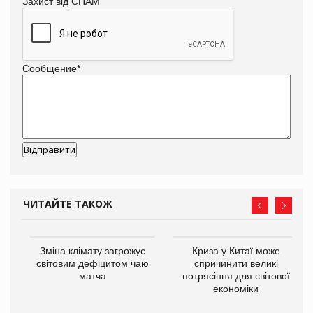
Захист від СПАМ
Сообщение
*
ЧИТАЙТЕ ТАКОЖ
Зміна клімату загрожує
Криза у Китаї може
ne
світовим дефіцитом чаю
спричинити великі
матча
потрясіння для світової
економіки