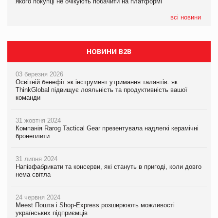
якого покупці не очікують побачити на платформі
Мережа супермаркетів VARUS купує мережу магазинів
формату convenience store КОЛО: об’єднана компанія
налічуватиме 374 магазини
всі новини
НОВИНИ B2B
03 березня 2026
Освітній бенефіт як інструмент утримання талантів: як
ThinkGlobal підвищує лояльність та продуктивність вашої
команди
31 жовтня 2024
Компанія Rarog Tactical Gear презентувала надлегкі керамічні
бронеплити
31 липня 2024
Напівфабрикати та консерви, які стануть в пригоді, коли довго
нема світла
24 червня 2024
Meest Пошта і Shop-Express розширюють можливості
українських підприємців