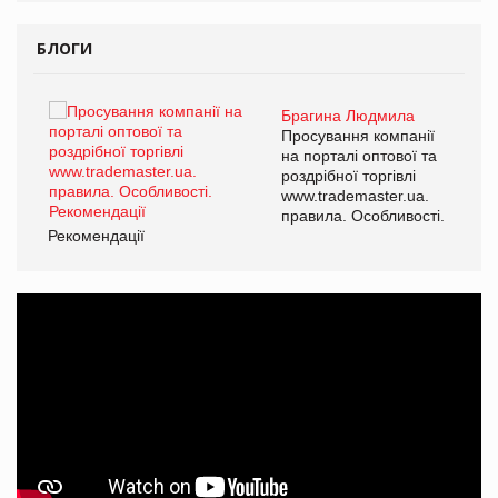
БЛОГИ
Брагина Людмила
ї
Просування компанії
а
на порталі оптової та
роздрібної торгівлі
www.trademaster.ua.
і.
правила. Особливості.
Рекомендації
Ре