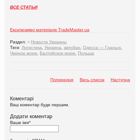
ВСЕ СТАТЬИ
Ексклюзивні матеріали TradeMaster.ua
Раздел:
>
Новости Украины
Теги:
Логистика
,
Украина
,
автобан
,
Одесса — Гданьск
,
Черное море
,
Балтийское море
,
Польша
Попередня
Весь список
Наступна
Коментарі
Ваш коментар буде першим.
Додати коментар
Ваше імя
*