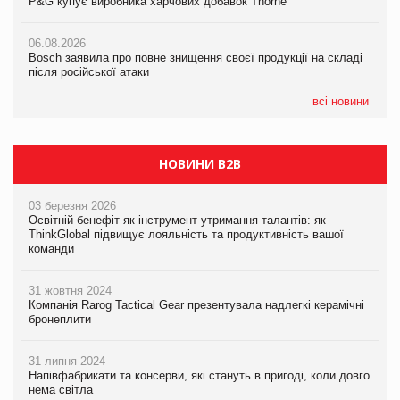
P&G купує виробника харчових добавок Thorne
P&G купує виробника харчових добавок Thorne
05.08.2026
Смачне поповнення дитячого меню: у VARUS з’явилися
06.08.2026
06.08.2026
новинки від ТМ ТОКЕРИ
Bosch заявила про повне знищення своєї продукції на складі
Bosch заявила про повне знищення своєї продукції на складі
після російської атаки
після російської атаки
05.08.2026
Сергій Лісунов про заморожені хлібобулочні вироби на
всі новини
PrivateLabel&FMCG Master 2026
НОВИНИ B2B
03 березня 2026
Освітній бенефіт як інструмент утримання талантів: як
ThinkGlobal підвищує лояльність та продуктивність вашої
команди
31 жовтня 2024
Компанія Rarog Tactical Gear презентувала надлегкі керамічні
бронеплити
31 липня 2024
Напівфабрикати та консерви, які стануть в пригоді, коли довго
нема світла