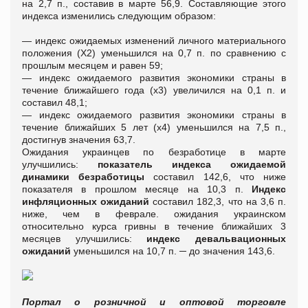
на 2,7 п., составив в марте 56,9. Составляющие этого
индекса изменились следующим образом:
— индекс ожидаемых изменений личного материального
положения (Х2) уменьшился на 0,7 п. по сравнению с
прошлым месяцем и равен 59;
— индекс ожидаемого развития экономики страны в
течение ближайшего года (х3) увеличился на 0,1 п. и
составил 48,1;
— индекс ожидаемого развития экономики страны в
течение ближайших 5 лет (х4) уменьшился на 7,5 п.,
достигнув значения 63,7.
Ожидания украинцев по безработице в марте
улучшились:
показатель индекса ожидаемой
динамики безработицы
составил 142,6, что ниже
показателя в прошлом месяце на 10,3 п.
Индекс
инфляционных ожиданий
составил 182,3, что на 3,6 п.
ниже, чем в феврале. ожидания украинском
относительно курса гривны в течение ближайших 3
месяцев улучшились:
индекс девальвационных
ожиданий
уменьшился на 10,7 п. ─ до значения 143,6.
Портал о розничной и оптовой торговле