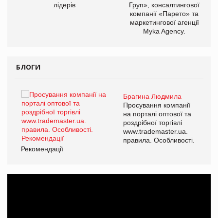
лідерів
Груп», консалтингової
компанії «Парето» та
маркетингової агенції
Myka Agency.
БЛОГИ
Брагина Людмила
ї
Просування компанії
а
на порталі оптової та
роздрібної торгівлі
www.trademaster.ua.
і.
правила. Особливості.
Рекомендації
Ре