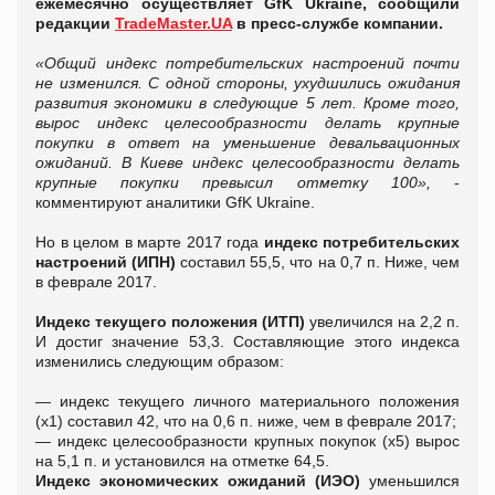
ежемесячно осуществляет GfK Ukraine, сообщили
редакции
TradeMaster.UA
в пресс-службе компании.
«
Общий индекс потребительских настроений почти
не изменился. С одной стороны, ухудшились ожидания
развития экономики в следующие 5 лет. Кроме того,
вырос индекс целесообразности делать крупные
покупки в ответ на уменьшение девальвационных
ожиданий. В Киеве индекс целесообразности делать
крупные покупки превысил отметку 100
»,
-
комментируют аналитики GfK Ukraine.
Но в целом в марте 2017 года
индекс потребительских
настроений (ИПН)
составил 55,5, что на 0,7 п. Ниже, чем
в феврале 2017.
Индекс текущего положения (ИТП)
увеличился на 2,2 п.
И достиг значение 53,3. Составляющие этого индекса
изменились следующим образом:
— индекс текущего личного материального положения
(х1) составил 42, что на 0,6 п. ниже, чем в феврале 2017;
— индекс целесообразности крупных покупок (х5) вырос
на 5,1 п. и установился на отметке 64,5.
Индекс экономических ожиданий (ИЭО)
уменьшился