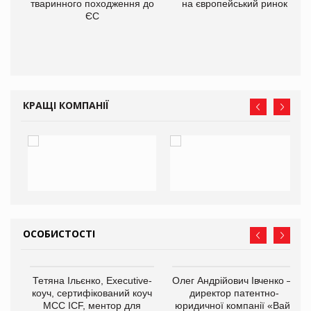
тваринного походження до
на європейський ринок
О:
ЄС
КРАЩІ КОМПАНІЇ
ОСОБИСТОСТІ
,
Тетяна Ільєнко, Executive-
Олег Андрійович Івченко —
ОВ
коуч, сертифікований коуч
директор патентно-
МСС ICF, ментор для
юридичної компанії «Вайз