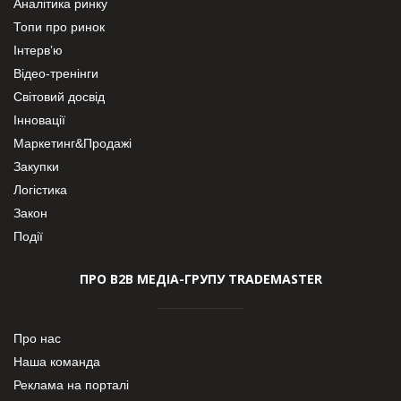
Аналітика ринку
Топи про ринок
Інтерв’ю
Відео-тренінги
Світовий досвід
Інновації
Маркетинг&Продажі
Закупки
Логістика
Закон
Події
ПРО В2В МЕДІА-ГРУПУ TRADEMASTER
Про нас
Наша команда
Реклама на порталі