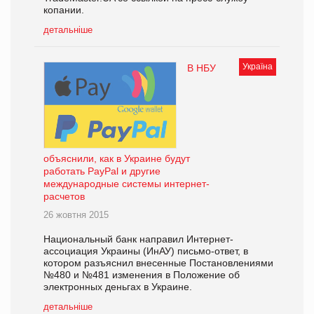
копании.
детальніше
Україна
В НБУ
объяснили, как в Украине будут
работать PayPal и другие
международные системы интернет-
расчетов
26 жовтня 2015
Национальный банк направил Интернет-
ассоциация Украины (ИнАУ) письмо-ответ, в
котором разъяснил внесенные Постановлениями
№480 и №481 изменения в Положение об
электронных деньгах в Украине.
детальніше