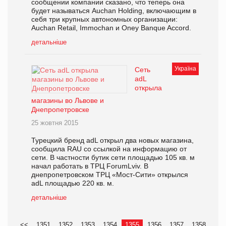
сообщении компании сказано, что теперь она
будет называться Auchan Holding, включающим в
себя три крупных автономных организации:
Auchan Retail, Immochan и Oney Banque Accord.
детальніше
Україна
Сеть
adL
открыла
магазины во Львове и
Днепропетровске
25 жовтня 2015
Турецкий бренд adL открыл два новых магазина,
сообщила RAU со ссылкой на информацию от
сети. В частности бутик сети площадью 105 кв. м
начал работать в ТРЦ ForumLviv. В
днепропетровском ТРЦ «Мост-Сити» открылся
adL площадью 220 кв. м.
детальніше
<<
1351
1352
1353
1354
1355
1356
1357
1358