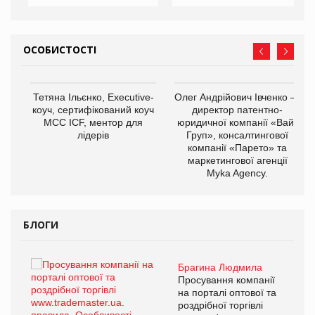
ОСОБИСТОСТІ
,
Тетяна Ільєнко, Executive-
Олег Андрійович Івченко —
ОВ
коуч, сертифікований коуч
директор патентно-
МСС ICF, ментор для
юридичної компанії «Вайз
лідерів
Груп», консалтингової
компанії «Парето» та
маркетингової агенції
Myka Agency.
БЛОГИ
Брагина Людмила
ї
Просування компанії
а
на порталі оптової та
роздрібної торгівлі