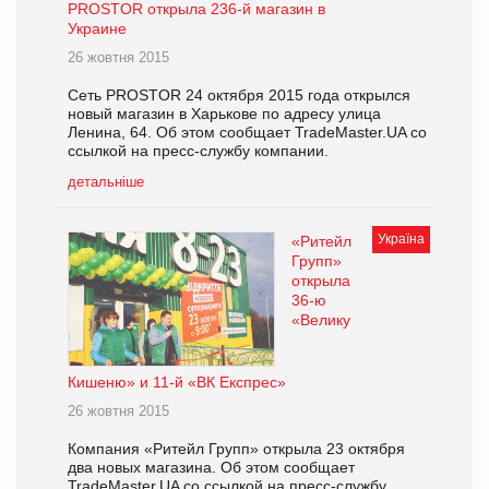
PROSTOR открыла 236-й магазин в
Украине
26 жовтня 2015
Сеть PROSTOR 24 октября 2015 года открылся
новый магазин в Харькове по адресу улица
Ленина, 64. Об этом сообщает TradeMaster.UA со
ссылкой на пресс-службу компании.
детальніше
Україна
«Ритейл
Групп»
открыла
36-ю
«Велику
Кишеню» и 11-й «ВК Експрес»
26 жовтня 2015
Компания «Ритейл Групп» открыла 23 октября
два новых магазина. Об этом сообщает
TradeMaster.UA со ссылкой на пресс-службу