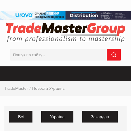
TradeMaster
Новости Украины
Всі
Україна
Закордон