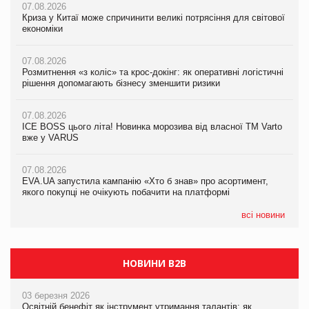
07.08.2026
07.08.2026
Криза у Китаї може спричинити великі потрясіння для світової
07.08.2026
Криза у Китаї може спричинити великі потрясіння для світової
економіки
ICE BOSS цього літа! Новинка морозива від власної ТМ Varto
економіки
вже у VARUS
07.08.2026
07.08.2026
Розмитнення «з коліс» та крос-докінг: як оперативні логістичні
07.08.2026
Kraft Heinz скоротила збиток у першому півріччі
рішення допомагають бізнесу зменшити ризики
EVA.UA запустила кампанію «Хто б знав» про асортимент,
якого покупці не очікують побачити на платформі
07.08.2026
07.08.2026
Продажі Hugo Boss впали на 9%
ICE BOSS цього літа! Новинка морозива від власної ТМ Varto
06.08.2026
вже у VARUS
Смачна новинка для хвостатих: у VARUS з’явилися паучі
07.08.2026
Varto Paw expert від власної ТМ Varto!
Франція заборонила рекламні дзвінки без згоди клієнтів
07.08.2026
EVA.UA запустила кампанію «Хто б знав» про асортимент,
05.08.2026
якого покупці не очікують побачити на платформі
Мережа супермаркетів VARUS купує мережу магазинів
формату convenience store КОЛО: об’єднана компанія
налічуватиме 374 магазини
всі новини
НОВИНИ B2B
03 березня 2026
Освітній бенефіт як інструмент утримання талантів: як