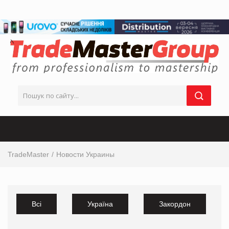
TradeMaster
Новости Украины
Всі
Україна
Закордон