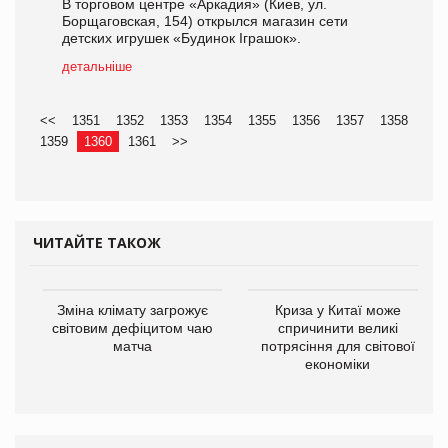
В торговом центре «Аркадия» (Киев, ул.
Борщаговская, 154) открылся магазин сети
детских игрушек «Будинок Іграшок».
детальніше
<<
1351
1352
1353
1354
1355
1356
1357
1358
1359
1360
1361
>>
ЧИТАЙТЕ ТАКОЖ
Зміна клімату загрожує
Криза у Китаї може
світовим дефіцитом чаю
спричинити великі
матча
потрясіння для світової
економіки