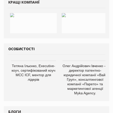
КРАЩІ КОМПАНІЇ
ОСОБИСТОСТІ
Тетяна Ільєнко, Executive-
Олег Андрійович Івченко —
коуч, сертифікований коуч
директор патентно-
МСС ICF, ментор для
юридичної компанії «Вайз
лідерів
Груп», консалтингової
компанії «Парето» та
маркетингової агенції
Myka Agency.
БЛОГИ