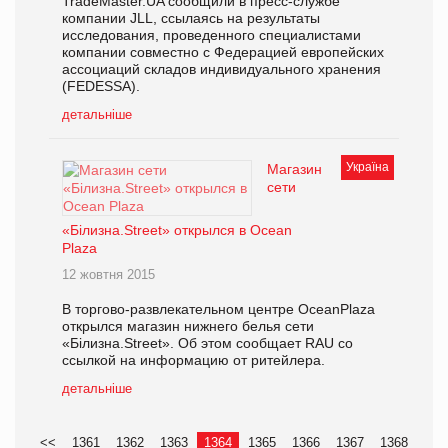
TradeMaster.UA сообщили в пресс-службе
компании JLL, ссылаясь на результаты
исследования, проведенного специалистами
компании совместно с Федерацией европейских
ассоциаций складов индивидуального хранения
(FEDESSA).
детальніше
Україна
Магазин
сети
«Білизна.Street» открылся в Ocean
Plaza
12 жовтня 2015
В торгово-развлекательном центре OceanPlaza
открылся магазин нижнего белья сети
«Білизна.Street». Об этом сообщает RAU со
ссылкой на информацию от ритейлера.
детальніше
<<
1361
1362
1363
1364
1365
1366
1367
1368