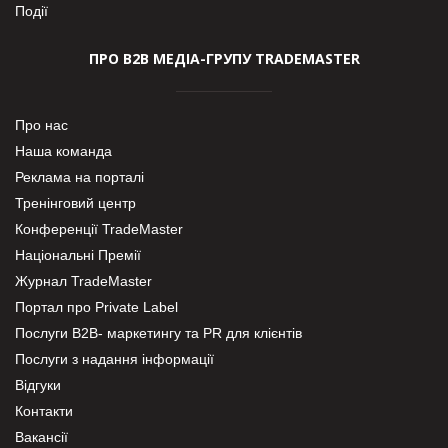
Події
ПРО В2В МЕДІА-ГРУПУ TRADEMASTER
Про нас
Наша команда
Реклама на порталі
Тренінговий центр
Конференції TradeMaster
Національні Премії
Журнал TradeMaster
Портал про Private Label
Послуги В2В- маркетингу та PR для клієнтів
Послуги з надання інформації
Відгуки
Контакти
Вакансії