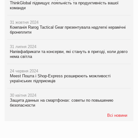
ThinkGlobal підвищує лояльність та продуктивність вашої
команди
31 жовтня 2024
Компанія Rarog Tactical Gear презентувала надлегкі керамічні
бронеплити
31 липня 2024
Напівфабрикати та консерви, які стануть в пригоді, коли довго
нема світла
24 червня 2024
Meest Пошта і Shop-Express розширюють можливості
українських підприємців
30 квітня 2024
Защита данных на смартфонах: советы по повышению
безопасности
Всі новини