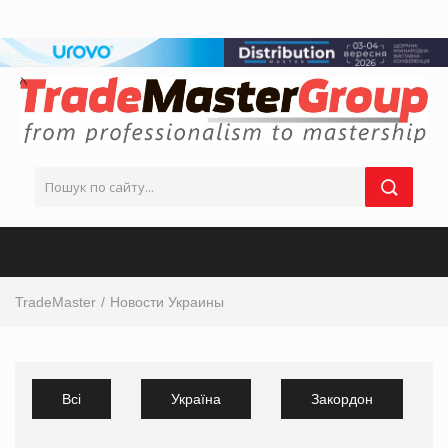
TradeMaster
Новости Украины
Всі
Україна
Закордон