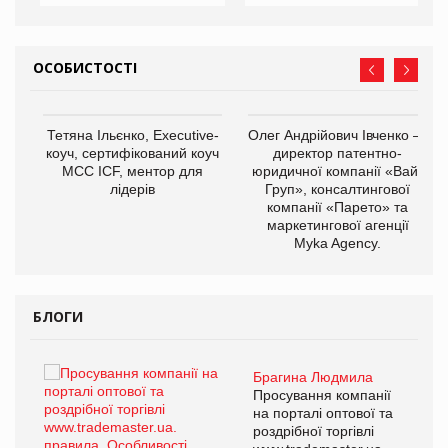
ОСОБИСТОСТІ
,
Тетяна Ільєнко, Executive-
Олег Андрійович Івченко —
ОВ
коуч, сертифікований коуч
директор патентно-
МСС ICF, ментор для
юридичної компанії «Вайз
лідерів
Груп», консалтингової
компанії «Парето» та
маркетингової агенції
Myka Agency.
БЛОГИ
Брагина Людмила
ї
Просування компанії
а
на порталі оптової та
роздрібної торгівлі