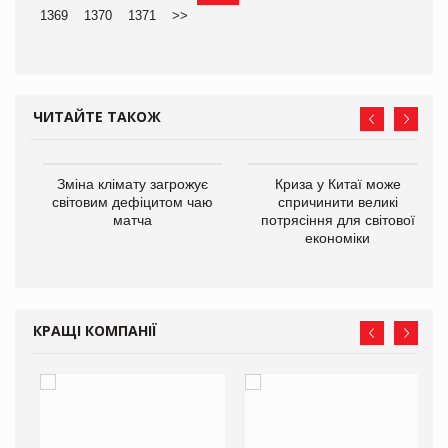
1369
1370
1371
>>
ЧИТАЙТЕ ТАКОЖ
Зміна клімату загрожує
Криза у Китаї може
ne
світовим дефіцитом чаю
спричинити великі
матча
потрясіння для світової
економіки
КРАЩІ КОМПАНІЇ