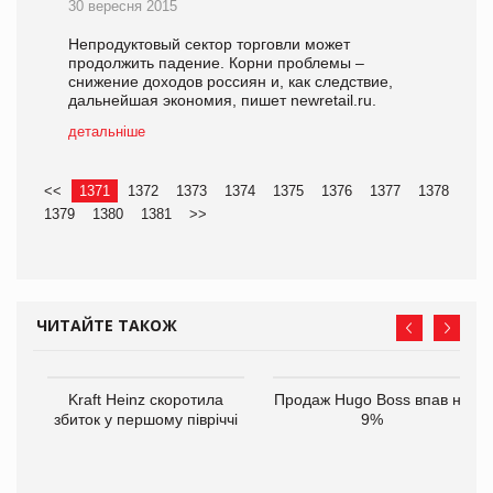
30 вересня 2015
Непродуктовый сектор торговли может
продолжить падение. Корни проблемы –
снижение доходов россиян и, как следствие,
дальнейшая экономия, пишет newretail.ru.
детальніше
<<
1371
1372
1373
1374
1375
1376
1377
1378
1379
1380
1381
>>
ЧИТАЙТЕ ТАКОЖ
ам
Kraft Heinz скоротила
Продаж Hugo Boss впав на
іше
збиток у першому півріччі
9%