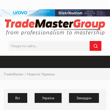
TradeMaster
Новости Украины
Всі
Україна
Закордон