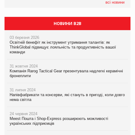
05.08.2026
всі новини
Сергій Лісунов про заморожені хлібобулочні вироби на
PrivateLabel&FMCG Master 2026
НОВИНИ B2B
03 березня 2026
Освітній бенефіт як інструмент утримання талантів: як
ThinkGlobal підвищує лояльність та продуктивність вашої
команди
31 жовтня 2024
Компанія Rarog Tactical Gear презентувала надлегкі керамічні
бронеплити
31 липня 2024
Напівфабрикати та консерви, які стануть в пригоді, коли довго
нема світла
24 червня 2024
Meest Пошта і Shop-Express розширюють можливості
українських підприємців