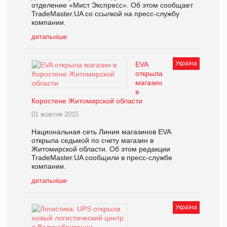
отделение «Мист Экспресс». Об этом сообщает
TradeMaster.UA со ссылкой на пресс-службу
компании.
детальніше
Україна
EVA
открыла
магазин
в
Коростене Житомирской области
01 жовтня 2015
Национальная сеть Линия магазинов EVA
открыла седьмой по счету магазин в
Житомирской области. Об этом редакции
TradeMaster.UA сообщили в пресс-службе
компании.
детальніше
Україна