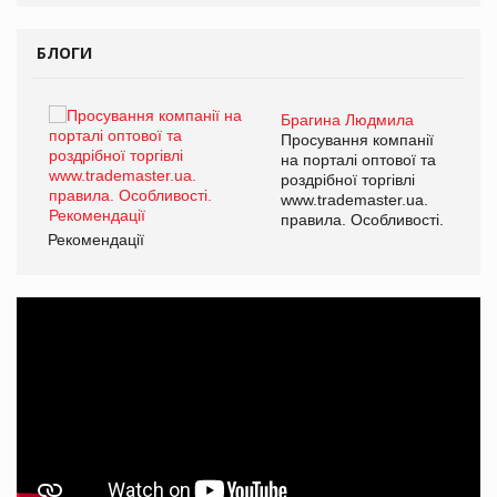
БЛОГИ
Брагина Людмила
ї
Просування компанії
а
на порталі оптової та
роздрібної торгівлі
www.trademaster.ua.
і.
правила. Особливості.
Рекомендації
Ре