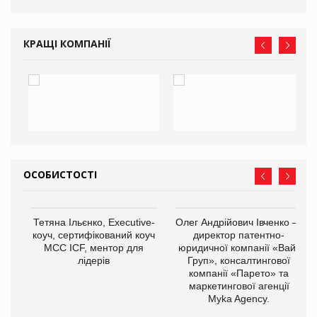
КРАЩІ КОМПАНІЇ
ОСОБИСТОСТІ
,
Тетяна Ільєнко, Executive-
Олег Андрійович Івченко —
ОВ
коуч, сертифікований коуч
директор патентно-
МСС ICF, ментор для
юридичної компанії «Вайз
лідерів
Груп», консалтингової
компанії «Парето» та
маркетингової агенції
Myka Agency.