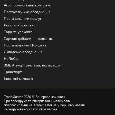
Агропромисловий комплекс
Постачальники обладнання
Постачальники послуг
Логістичні компанії
Тара та упаковка
Харчові добавки. Інгредієнти.
Постачальники IT-рішень
Складське обладнання
HoReCa
ЗМІ, Агенції, реклама, поліграфія
Транспорт
Іноземні компанії
TradeMaster 2026 © Всі права захищені.
При передруку та використанні матеріалів
гіперпосилання на Trademaster.ua у першому абзаці
передрукованої статті обов'язкове.