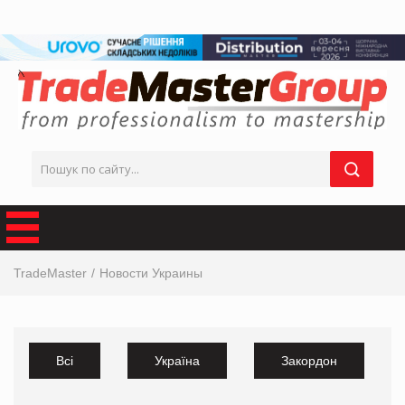
TradeMaster
Новости Украины
Всі
Україна
Закордон