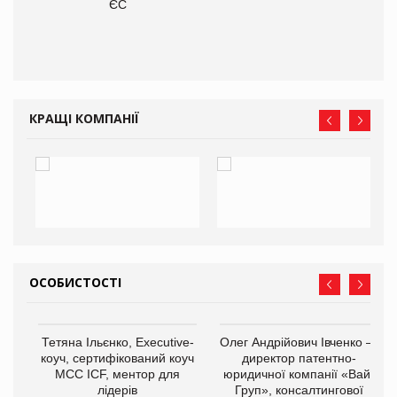
О:
ЄС
КРАЩІ КОМПАНІЇ
ОСОБИСТОСТІ
,
Тетяна Ільєнко, Executive-
Олег Андрійович Івченко —
ОВ
коуч, сертифікований коуч
директор патентно-
МСС ICF, ментор для
юридичної компанії «Вайз
лідерів
Груп», консалтингової