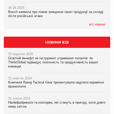
Смачне поповнення дитячого меню: у VARUS з’явилися
06.08.2026
06.08.2026
новинки від ТМ ТОКЕРИ
Bosch заявила про повне знищення своєї продукції на складі
Bosch заявила про повне знищення своєї продукції на складі
після російської атаки
після російської атаки
05.08.2026
Сергій Лісунов про заморожені хлібобулочні вироби на
всі новини
PrivateLabel&FMCG Master 2026
НОВИНИ B2B
03 березня 2026
Освітній бенефіт як інструмент утримання талантів: як
ThinkGlobal підвищує лояльність та продуктивність вашої
команди
31 жовтня 2024
Компанія Rarog Tactical Gear презентувала надлегкі керамічні
бронеплити
31 липня 2024
Напівфабрикати та консерви, які стануть в пригоді, коли довго
нема світла