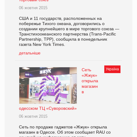
06 жовтня 2015
США и 11 государств, расположенных на
побережье Тихого океана, договорились о
создании крупнейшего в мире торгового союза —
Транстихоокеанского партнерства (Trans-Pacific
Partnership, TPP), сообщила в понедельник
газета New York Times.
детальніше
Україна
Сеть
«Жжук»
открыла
магазин
в
одесском ТЦ «Суворовский»
06 жовтня 2015
Сеть по продаже гаджетов «Жжук» открыла
магазин в Одессе. Об этом сообщает RAU со