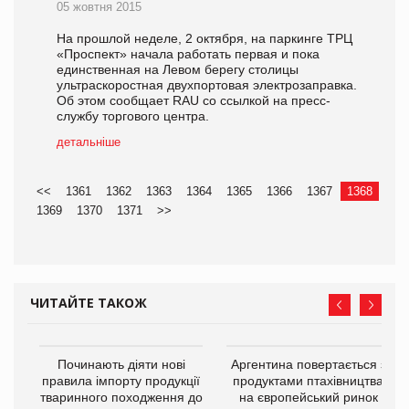
05 жовтня 2015
На прошлой неделе, 2 октября, на паркинге ТРЦ
«Проспект» начала работать первая и пока
единственная на Левом берегу столицы
ультраскоростная двухпортовая электрозаправка.
Об этом сообщает RAU со ссылкой на пресс-
службу торгового центра.
детальніше
<<
1361
1362
1363
1364
1365
1366
1367
1368
1369
1370
1371
>>
ЧИТАЙТЕ ТАКОЖ
в
Починають діяти нові
Аргентина повертається з
правила імпорту продукції
продуктами птахівництва
тваринного походження до
на європейський ринок