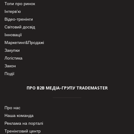
Топи про ринок
Інтерв’ю
Відео-тренінги
Світовий досвід
Інновації
Маркетинг&Продажі
Закупки
Логістика
Закон
Події
ПРО В2В МЕДІА-ГРУПУ TRADEMASTER
Про нас
Наша команда
Реклама на порталі
Тренінговий центр