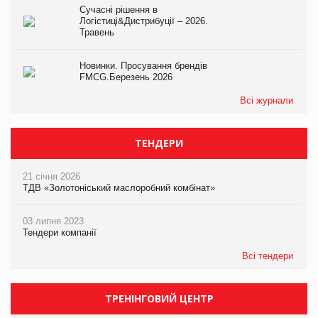
Сучасні рішення в
Логістиці&Дистрибуції – 2026.
Травень
Новинки. Просування брендів
FMCG.Березень 2026
Всі журнали
ТЕНДЕРИ
21 січня 2026
ТДВ «Золотоніський маслоробний комбінат»
03 липня 2023
Тендери компанії
Всі тендери
ТРЕНІНГОВИЙ ЦЕНТР