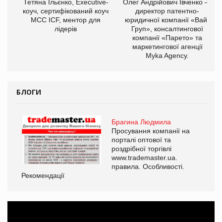
,
Тетяна Ільєнко, Executive-
Олег Андрійович Івченко —
ОВ
коуч, сертифікований коуч
директор патентно-
МСС ICF, ментор для
юридичної компанії «Вайз
лідерів
Груп», консалтингової
компанії «Парето» та
маркетингової агенції
Myka Agency.
БЛОГИ
Брагина Людмила
Просування компанії на
порталі оптової та
роздрібної торгівлі
www.trademaster.ua.
правила. Особливості.
Рекомендації
Ре