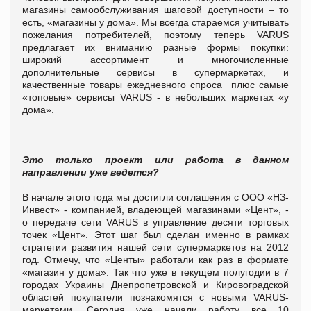
магазины самообслуживания шаговой доступности – то
есть, «магазины у дома».
Мы всегда стараемся учитывать
пожелания потребителей, поэтому теперь VARUS
предлагает их вниманию разные формы покупки:
широкий ассортимент и многочисленные
дополнительные сервисы в супермаркетах, и
качественные товары ежедневного спроса
плюс самые
«топовые» сервисы VARUS - в небольших маркетах «у
дома».
Это только проект или работа в данном
направлении уже ведется?
В начале этого года мы достигли соглашения с ООО «НЗ-
Инвест» - компанией, владеющей магазинами «Цент», -
о передаче сети
VARUS
в управление десяти торговых
точек «Цент». Этот шаг был сделан именно в рамках
стратегии развития нашей сети супермаркетов на 2012
год.
Отмечу, что «Центы» работали как раз в формате
«магазин у дома». Так что уже в текущем полугодии в 7
городах Украины Днепропетровской и Кировоградской
областей покупатели познакомятся с новыми VARUS-
маркетами. Сегодня уже начали работу все 10