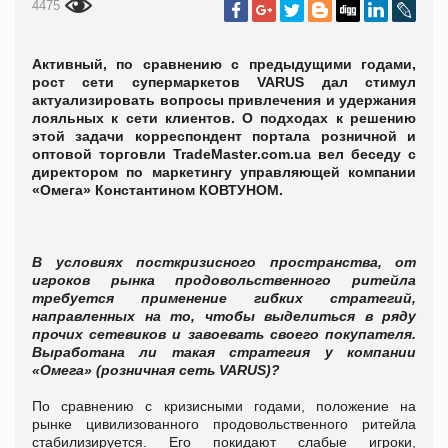
4475
Активный, по сравнению с предыдущими годами,
рост сети супермаркетов VARUS дал стимул
актуализировать вопросы привлечения и удержания
лояльных к сети клиентов. О подходах к решению
этой задачи корреспондент портала розничной и
оптовой торговли
TradeMaster
.
com
.
ua
вел беседу с
директором по маркетингу управляющей компании
«Омега» Константином КОВТУНОМ.
В условиях посткризисного пространства, от
игроков рынка продовольственного ритейла
требуется применение гибких стратегий,
направленных на то, чтобы выделиться в ряду
прочих сетевиков и завоевать своего покупателя.
Выработана ли такая стратегия у компании
«Омега» (розничная сеть
VARUS
)?
По сравнению с кризисными годами, положение на
рынке цивилизованного продовольственного ритейла
стабилизируется. Его покидают слабые игроки,