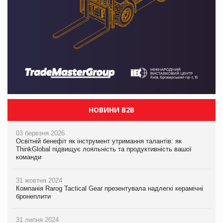
НОВИНИ B2B
03 березня 2026
Освітній бенефіт як інструмент утримання талантів: як
ThinkGlobal підвищує лояльність та продуктивність вашої
команди
31 жовтня 2024
Компанія Rarog Tactical Gear презентувала надлегкі керамічні
бронеплити
31 липня 2024