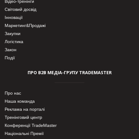
Відео-тренінги
Світовий досвід
Інновації
Маркетинг&Продажі
Закупки
Логістика
Закон
Події
ПРО В2В МЕДІА-ГРУПУ TRADEMASTER
Про нас
Наша команда
Реклама на порталі
Тренінговий центр
Конференції TradeMaster
Національні Премії