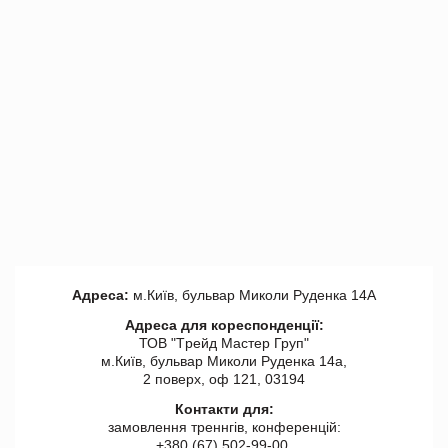
Адреса:
м.Київ, бульвар Миколи Руденка 14А
Адреса для кореспонденції:
ТОВ "Tрейд Мастер Груп"
м.Київ, бульвар Миколи Руденка 14а,
2 поверх, оф 121, 03194
Контакти для:
замовлення треннгів, конференцій:
+380 (67) 502-99-00,