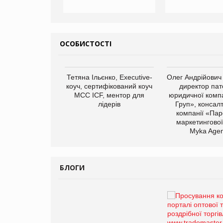
ОСОБИСТОСТІ
арас Ігорович,
Тетяна Ільєнко, Executive-
Олег Андрійович
иробництва ТОВ
коуч, сертифікований коуч
директор пат
Герчак"
МСС ICF, ментор для
юридичної компа
лідерів
Груп», консал
компанії «Пар
маркетингової
Myka Agen
БЛОГИ
Брагина Людмила
Просування компанії на
порталі оптової та