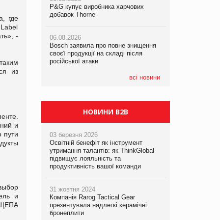
P&G купує виробника харчових
P&G купує виробника харчових
добавок Thorne
добавок Thorne
, где
05.08.2026
Label
Смачне поповнення дитячого меню:
ть», -
06.08.2026
06.08.2026
у VARUS з’явилися новинки від ТМ
Bosch заявила про повне знищення
Bosch заявила про повне знищення
ТОКЕРИ
своєї продукції на складі після
своєї продукції на складі після
російської атаки
російської атаки
таким
05.08.2026
ся из
Сергій Лісунов про заморожені
всі новини
хлібобулочні вироби на
PrivateLabel&FMCG Master 2026
НОВИНИ B2B
енте.
ний и
 пути
03 березня 2026
дукты
Освітній бенефіт як інструмент
утримання талантів: як ThinkGlobal
підвищує лояльність та
продуктивність вашої команди
выбор
31 жовтня 2024
ель и
Компанія Rarog Tactical Gear
ИЩЕПА
презентувала надлегкі керамічні
бронеплити