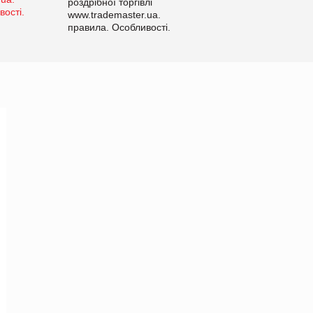
роздрібної торгівлі
www.trademaster.ua.
правила. Особливості.
Рекомендації