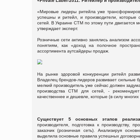
«
Private
Label
-2011: Ритейлер и производител
«Мировые лидеры ритейла уже трансформиро
успешны и ритейл, и производители, которые о
сетей. В Украине СТМ по этому пути двигается м
утверждает эксперт.
Розничные сети активно занялись анализом асс
понятиям, как «доход на полочное простран
ассортимента аутсайдеры продаж.
На рынке здоровой конкуренции ритейл разв
Владелец брендов-лидеров развивает сильные б
мелкий производитель уже сейчас должен задум
производства СТМ для сетей, - рекомендуе
качественнее и дешевле, которые (в силу многих
Существует 5 основных этапов реализ
производителя, подготовка к производству, п
заказчик (розничная сеть). Анализируя осно
выделила основные правила успешных договорн