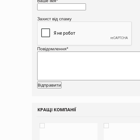
Ваше імя
*
Захист від спаму
Повідомлення
*
КРАЩІ КОМПАНІЇ