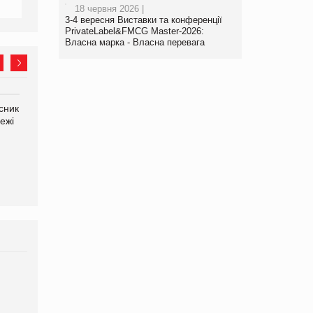
18 червня 2026 |
3-4 вересня Виставки та конференції
PrivateLabel&FMCG Master-2026:
Власна марка - Власна перевага
сник
Олексій Логачов-Михайлов
Яна Сараніна, директор
ежі
Файно маркет Директор
компанії «УкраМарин»
департаменту з
виробництва
Брагина Людмила
Просування компанії на
порталі оптової та