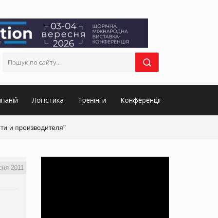
паній
Логістика
Тренінги
Конференції
ти и производителя"
сня 2011