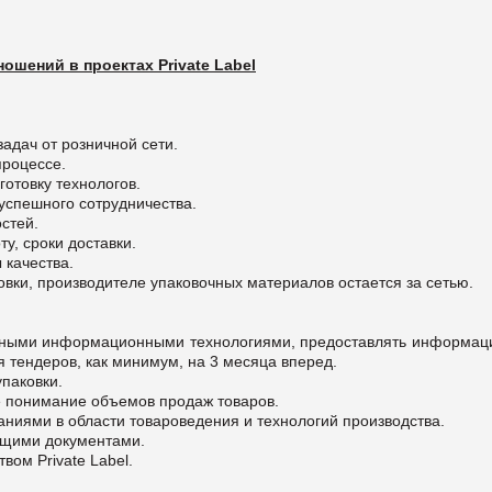
шений в проектах Private Label
адач от розничной сети.
процессе.
отовку технологов.
 успешного сотрудничества.
стей.
ту, сроки доставки.
 качества.
ки, производителе упаковочных материалов остается за сетью.
енными информационными технологиями, предоставлять информац
 тендеров, как минимум, на 3 месяца вперед.
упаковки.
е понимание объемов продаж товаров.
ниями в области товароведения и технологий производства.
щими документами.
вом Private Label.