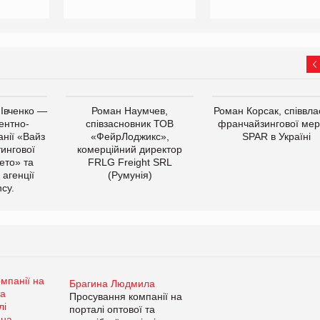
 Івченко —
Роман Наумчев,
Роман Корсак, співвла
ентно-
співзасновник ТОВ
франчайзингової мер
нії «Вайз
«ФейрЛоджикс»,
SPAR в Україні
тингової
комерційний директор
ето» та
FRLG Freight SRL
 агенції
(Румунія)
cy.
Брагина Людмила
Просування компанії на
порталі оптової та