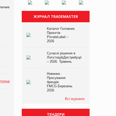
личие
ЖУРНАЛ TRADEMASTER
Каталог Головних
Проєктів
PrivateLabel –
2026
Сучасні рішення в
Логістиці&Дистрибуції
– 2026. Травень
Новинки.
Просування
тупна
брендів
FMCG.Березень
2026
Всі журнали
ТЕНДЕРИ