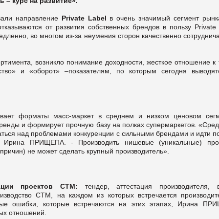
ь – курс на развитие».
вали направление
Private
Label
в очень значимый сегмент рынка
тказываются от развития собственных брендов в пользу Private 
едленно, во многом из-за неумения сторон качественно сотруднича
ортимента, возникло понимание доходности, жесткое отношение к 
ство» и «оборот» –показателям, по которым сегодня выводят
ивает форматы масс-маркет в среднем и низком ценовом сегм
ренды и формирует прочную базу на полках супермаркетов. «Сред
аться над проблемами конкуренции с сильными брендами и идти по
т Ирина ПРИЩЕПА. - Производить нишевые (уникальные) про
 причин) не может сделать крупный производитель».
ации проектов СТМ:
тендер, аттестация производителя, 
роизводство СТМ, на каждом из которых встречается производит
вные ошибки, которые встречаются на этих этапах, Ирина ПР
ых отношений.