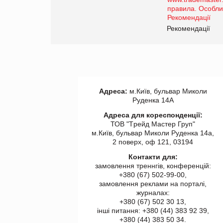
роздрібної торгівлі
www.trademaster.ua.
правила. Особливості.
ії
Рекомендації
Адреса:
м.Київ, бульвар Миколи
Руденка 14А
Адреса для кореспонденції:
ТОВ "Tрейд Мастер Груп"
м.Київ, бульвар Миколи Руденка 14а,
2 поверх, оф 121, 03194
Контакти для:
замовлення треннгів, конференцій:
+380 (67) 502-99-00,
замовлення реклами на порталі,
журналах:
+380 (67) 502 30 13,
інші питання: +380 (44) 383 92 39,
+380 (44) 383 50 34.