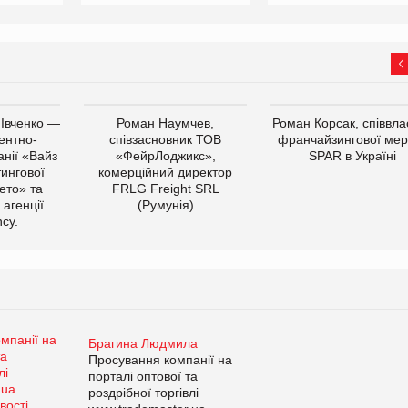
 Івченко —
Роман Наумчев,
Роман Корсак, співвла
ентно-
співзасновник ТОВ
франчайзингової мер
нії «Вайз
«ФейрЛоджикс»,
SPAR в Україні
тингової
комерційний директор
ето» та
FRLG Freight SRL
 агенції
(Румунія)
cy.
Брагина Людмила
Просування компанії на
порталі оптової та
роздрібної торгівлі