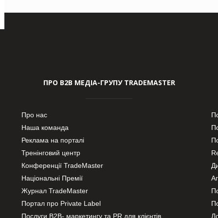
ПРО В2В МЕДІА-ГРУПУ TRADEMASTER
Про нас
П
Наша команда
П
Реклама на порталі
По
Тренінговий центр
Re
Конференції TradeMaster
Д
Національні Премії
А
Журнал TradeMaster
П
Портал про Private Label
П
Послуги В2В- маркетингу та PR для клієнтів
Ло