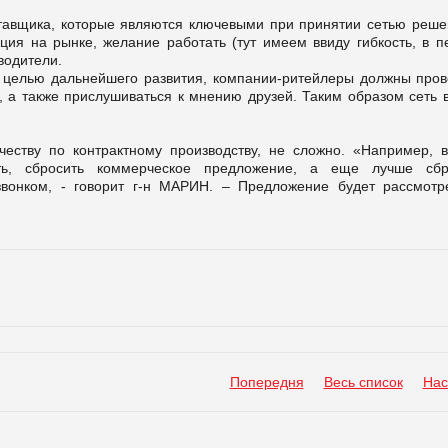
тавщика, которые являются ключевыми при принятии сетью реше
тация на рынке, желание работать (тут имеем ввиду гибкость, в 
водители.
с целью дальнейшего развития, компании-ритейлеры должны пров
, а также прислушиваться к мнению друзей. Таким образом сеть 
честву по контрактному производству, не сложно. «Например, в
ть, сбросить коммерческое предложение, а еще лучше сбр
вонком, - говорит г-н МАРИН. – Предложение будет рассмотр
Попередня
Весь список
Нас