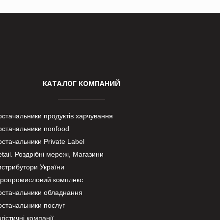
КАТАЛОГ КОМПАНИЙ
остачальники продуктів харчування
остачальники nonfood
стачальники Private Label
tail. Роздрібні мережі, Магазини
истрибутори України
гропромисловий комплекс
остачальники обладнання
остачальники послуг
гістичні компанії