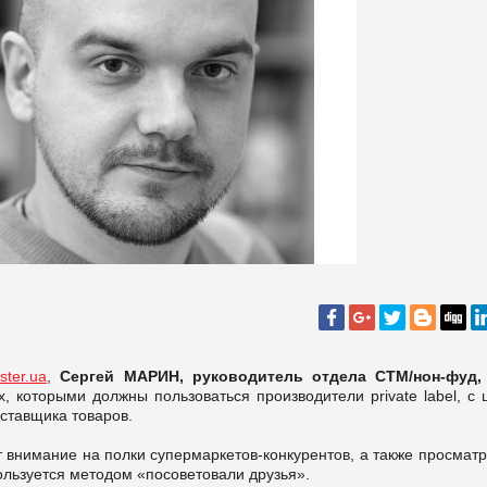
ster.ua
,
Сергей
МАРИН,
руководитель отдела СТМ/нон-фуд
х, которыми должны пользоваться производители private label, с
оставщика товаров.
 внимание на полки супермаркетов-конкурентов, а также просмат
ользуется методом «посоветовали друзья».