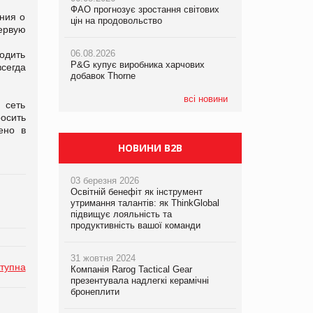
ФАО прогнозує зростання світових
ФАО прогнозує зростання світових
ния о
цін на продовольство
цін на продовольство
первую
05.08.2026
Смачне поповнення дитячого меню:
06.08.2026
06.08.2026
одить
у VARUS з’явилися новинки від ТМ
P&G купує виробника харчових
P&G купує виробника харчових
ТОКЕРИ
всегда
добавок Thorne
добавок Thorne
05.08.2026
всі новини
 сеть
Сергій Лісунов про заморожені
осить
хлібобулочні вироби на
ено в
PrivateLabel&FMCG Master 2026
НОВИНИ B2B
03 березня 2026
Освітній бенефіт як інструмент
утримання талантів: як ThinkGlobal
підвищує лояльність та
продуктивність вашої команди
31 жовтня 2024
тупна
Компанія Rarog Tactical Gear
презентувала надлегкі керамічні
бронеплити