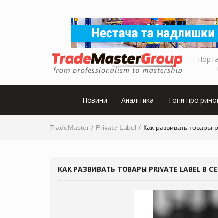
Порта
Новини
Аналітика
Топи про рино
TradeMaster
Private Label
Как развивать товары p
КАК РАЗВИВАТЬ ТОВАРЫ PRIVATE LABEL В С