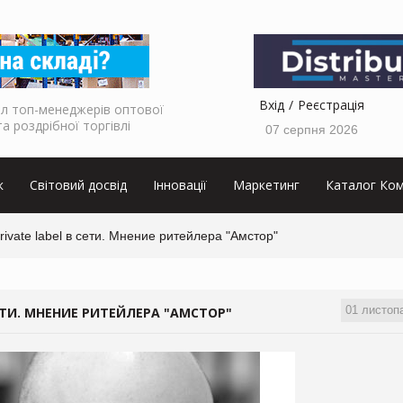
Вхід
Реєстрація
л топ-менеджерів оптової
та роздрібної торгівлі
07 серпня 2026
к
Світовий досвід
Інновації
Маркетинг
Каталог Ком
rivate label в сети. Мнение ритейлера "Амстор"
01 листоп
ЕТИ. МНЕНИЕ РИТЕЙЛЕРА "АМСТОР"