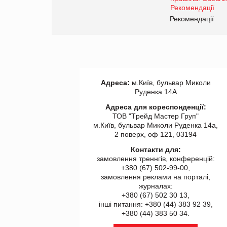
www.trademaster.ua.
правила. Особливості.
ії
Рекомендації
Адреса:
м.Київ, бульвар Миколи
Руденка 14А
Адреса для кореспонденції:
ТОВ "Tрейд Мастер Груп"
м.Київ, бульвар Миколи Руденка 14а,
2 поверх, оф 121, 03194
Контакти для:
замовлення треннгів, конференцій:
+380 (67) 502-99-00,
замовлення реклами на порталі,
журналах:
+380 (67) 502 30 13,
інші питання: +380 (44) 383 92 39,
+380 (44) 383 50 34.