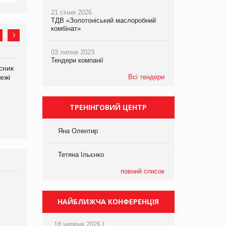
21 січня 2026
ТДВ «Золотоніський маслоробний
комбінат»
03 липня 2023
Тендери компанії
сник
Олексій Логачов-Михайлов
Яна Сараніна, директор
ежі
Файно маркет Директор
Всі тендери
компанії «УкраМарин»
департаменту з
виробництва
ТРЕНІНГОВИЙ ЦЕНТР
Яна Олентир
Тетяна Ільєнко
повний список
Брагина Людмила
Просування компанії на
НАЙБЛИЖЧА КОНФЕРЕНЦІЯ
порталі оптової та
роздрібної торгівлі
18 червня 2026 |