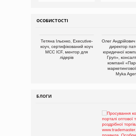
ОСОБИСТОСТІ
арас Ігорович,
Тетяна Ільєнко, Executive-
Олег Андрійович
иробництва ТОВ
коуч, сертифікований коуч
директор пат
Герчак"
МСС ICF, ментор для
юридичної компа
лідерів
Груп», консал
компанії «Пар
маркетингової
Myka Agen
БЛОГИ
Брагина Людмила
Просування компанії на
порталі оптової та
роздрібної торгівлі