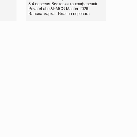
www.trademaster.ua.
3-4 вересня Виставки та конференції
правила. Особливості.
PrivateLabel&FMCG Master-2026:
Власна марка - Власна перевага