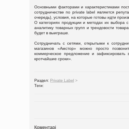
Основными факторами и характеристиками пос
сотрудничестве по private label является репу
очередь), условия, на которые готовы идти произ
О категориях продукции и методах их выбора 
аналитику товарных групп и трендовости товара
будет в выиграше.
Сотрудничать с сетями, открытыми к сотрудни
магазинов «Амстор» можно просто позвони
коммерческое предложение и зафиксировать з
кротчайшие сроки».
Раздел:
Private Label
>
Теги:
Коментарі