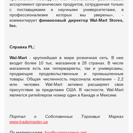
ассортимент органических продуктов, сотрудничая только
с поставщиками и научными университетами, в
профессионализме которых мы уверены», -
комментирует
финансовый директор Wal-Mart Stores,
Inc.
Справка
PL:
Wal-Mart
- крупнейшая в мире розничная сеть. В нее
входит более 10 тыс. магазинов в 28 странах. В числе
магазинов есть как гипермаркеты, так и универсамы,
продающие продовольственные и промышленные
товары. Общая численность персонала компании - 2,2
млн. человек. Wal-Mart активно расширяет свое
присутствие за пределами США. В частности, Wal-Mart
является ритейлером номер один в Канаде и Мексике.
Портал о Собственных Торговых Марках
www.trademaster.ua
По материалам:
foodbusinessnews.net