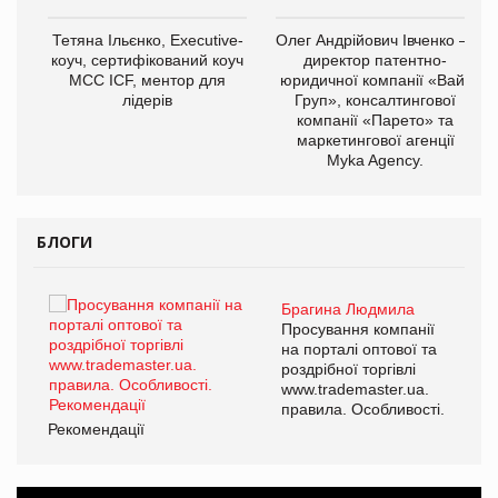
,
Тетяна Ільєнко, Executive-
Олег Андрійович Івченко —
ОВ
коуч, сертифікований коуч
директор патентно-
МСС ICF, ментор для
юридичної компанії «Вайз
лідерів
Груп», консалтингової
компанії «Парето» та
маркетингової агенції
Myka Agency.
БЛОГИ
Брагина Людмила
ї
Просування компанії
а
на порталі оптової та
роздрібної торгівлі
www.trademaster.ua.
і.
правила. Особливості.
Рекомендації
Ре