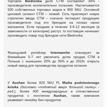
торговли
Biedronka
доля СТМ составляет 34% -
производители исключительно польские. Насчитывается
500 собственных торговых марок и 900 SKU. Основной
ценовой сегмент СТМ – низкий. Сеть практикует новую
стратегию ввода СТМ – сначала тестирует продукцию
производителя под его брендом на полках своих
магазинов. Если продажи в течение 3-6-12 месяцев (в
зависимости от категории) растут, то поставщик начинает
производить товар под брендом сети Biedronka.
Французкий ритейлер
Intermarche
планирует за
ближайшие 5-7 лет увеличить долю продаж СТМ в
Польше с нынешних 20% до 30%
и до 2016г. открыть
новый завод для производства продуктов питания.
У
Auchan
более 820 SKU PL
Marka podniesionego
kciuka
(дословно «поднятый вверх большой палец» -
ред.),
более 400 международных и отечественных
продуктов с логотипом
Auchan,
также компания
развивает линейку био-продуктов.