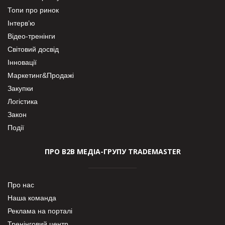
Топи про ринок
Інтерв’ю
Відео-тренінги
Світовий досвід
Інновації
Маркетинг&Продажі
Закупки
Логістика
Закон
Події
ПРО В2В МЕДІА-ГРУПУ TRADEMASTER
Про нас
Наша команда
Реклама на порталі
Тренінговий центр