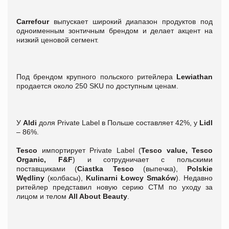
Carrefour
выпускает широкий диапазон продуктов под
одноименным зонтичным брендом и делает акцент на
низкий ценовой сегмент.
Под брендом крупного польского ритейлера
Lewiathan
продается около 250 SKU по доступным ценам.
У
Aldi
доля Private Label в Польше составляет 42%, у
Lidl
– 86%.
Tesco
импортирует Private Label (
Tesco value, Tesco
Organic, F&F
) и сотрудничает с польскими
поставщиками (
Ciastka Tesco
(выпечка),
Polskie
Wędliny
(колбасы),
Kulinarni Łowcy Smaków
). Недавно
ритейлер представил новую серию СТМ по уходу за
лицом и телом
All About Beauty
.