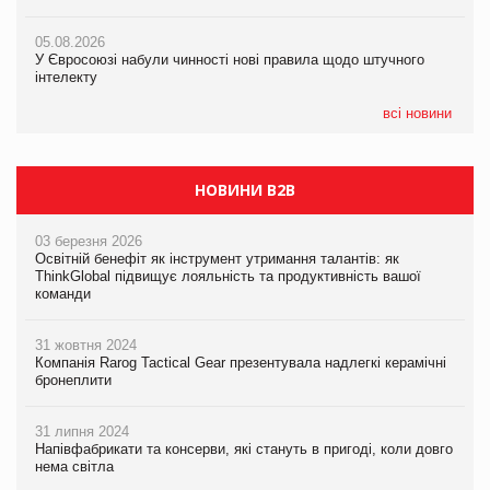
новинки від ТМ ТОКЕРИ
05.08.2026
05.08.2026
У Євросоюзі набули чинності нові правила щодо штучного
05.08.2026
Рекламна платформа вимагає від Google компенсацію за
інтелекту
Сергій Лісунов про заморожені хлібобулочні вироби на
втрату 6,9 трлн рекламних показів
PrivateLabel&FMCG Master 2026
всі новини
НОВИНИ B2B
03 березня 2026
Освітній бенефіт як інструмент утримання талантів: як
ThinkGlobal підвищує лояльність та продуктивність вашої
команди
31 жовтня 2024
Компанія Rarog Tactical Gear презентувала надлегкі керамічні
бронеплити
31 липня 2024
Напівфабрикати та консерви, які стануть в пригоді, коли довго
нема світла