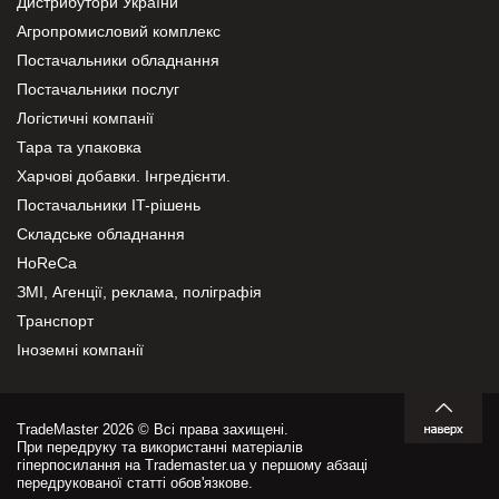
Дистрибутори України
Агропромисловий комплекс
Постачальники обладнання
Постачальники послуг
Логістичні компанії
Тара та упаковка
Харчові добавки. Інгредієнти.
Постачальники IT-рішень
Складське обладнання
HoReCa
ЗМІ, Агенції, реклама, поліграфія
Транспорт
Іноземні компанії
TradeMaster 2026 © Всі права захищені.
При передруку та використанні матеріалів
гіперпосилання на Trademaster.ua у першому абзаці
передрукованої статті обов'язкове.