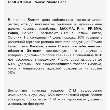
ПРИБАЛТИКА: Рынок
P
rivate
L
abel
В странах Балтии доля собственных торговых марок
растет, хотя до показателей Британии и Германии еще
далеко. Крупные ритейлеры:
MAXIMA, Rimi
,
PRISMA,
Palink
,
Selver
– развивают СТМ в Латвии, Литве,
Эстонии. На сегодняшний день порядка 10% товаров в
розничной торговле региона являются продукцией Private
Label.
Кати Кусмин
,
глава Союза потребительских
обществ Эстонии,
прогнозирует, что в случае с
товарами длительного срока хранения в ближайшие 8-10
лет ассортимент продукции Private Label вырастет до
40%, удельный вес скоропортящихся товаров (молоко,
мясо и кондитерские изделия) сохранится на уровне
25%.
Восприятие качества товаров СТМ существенно
изменилось к лучшему: 65% потребителей стран Балтии
убеждены, что качество СТМ – на одинаковом уровне с
известными брендами.