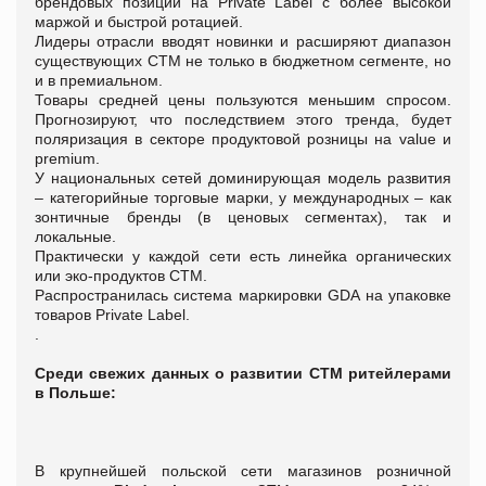
брендовых позиций на Private Label с более высокой
маржой и быстрой ротацией.
Лидеры отрасли вводят новинки и расширяют диапазон
существующих СТМ не только в бюджетном сегменте, но
и в премиальном.
Товары средней цены пользуются меньшим спросом.
Прогнозируют, что последствием этого тренда, будет
поляризация в секторе продуктовой розницы на value и
premium.
У национальных сетей доминирующая модель развития
– категорийные торговые марки, у международных – как
зонтичные бренды (в ценовых сегментах), так и
локальные.
Практически у каждой сети есть линейка органических
или эко-продуктов СТМ.
Распространилась система маркировки GDA на упаковке
товаров Private Label.
.
Среди свежих данных о развитии СТМ ритейлерами
в Польше:
В крупнейшей польской сети магазинов розничной