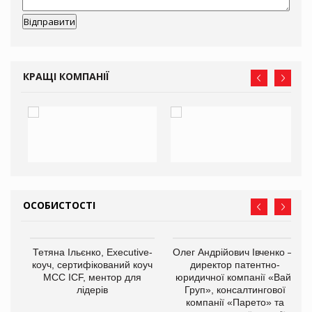
КРАЩІ КОМПАНІЇ
ОСОБИСТОСТІ
,
Тетяна Ільєнко, Executive-
Олег Андрійович Івченко —
ОВ
коуч, сертифікований коуч
директор патентно-
МСС ICF, ментор для
юридичної компанії «Вайз
лідерів
Груп», консалтингової
компанії «Парето» та