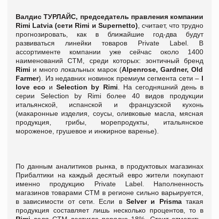
Валдис
ТУРЛАЙС, председатель правления компании
Rimi Latvia (сети Rimi и Supernetto)
, считает, что трудно
прогнозировать, как в ближайшие год-два будут
развиваться линейки товаров Private Label. В
ассортименте компании уже сейчас около 1400
наименований СТМ, среди которых: зонтичный бренд
Rimi
и
много локальных марок (
Alpenrose, Gardner, Old
Farmer
). Из недавних новинок премиум сегмента сети –
I
love eco
и
Selection by Rimi
. На сегодняшний день в
серии Selection by Rimi более 40 видов продукции
итальянской, испанской и французской кухонь
(макаронные изделия, соусы, оливковые масла, мясная
продукция, грибы, морепродукты, итальянское
мороженое, грушевое и инжирное варенье).
По данным аналитиков рынка, в продуктовых магазинах
Прибалтики на каждый десятый евро жители покупают
именно продукцию Private Label. Наполненность
магазинов товарами СТМ в регионе сильно варьируется,
в зависимости от сети. Если в
Selver и Prisma
такая
продукция составляет лишь несколько процентов, то в
Rimi
доля СТМ достигла порядка 18%. Стоит отметить,