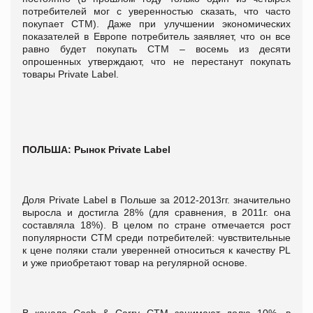
потребителей мог с уверенностью сказать, что часто
покупает СТМ). Даже при улучшении экономических
показателей в Европе потребитель заявляет, что он все
равно будет покупать СТМ – восемь из десяти
опрошенных утверждают, что не перестанут покупать
товары Private Label.
ПОЛЬША: Рынок
P
rivate
L
abel
Доля Private Label в Польше за 2012-2013гг. значительно
выросла и достигла 28% (для сравнения, в 2011г. она
составляла 18%). В целом по стране отмечается рост
популярности СТМ среди потребителей: чувствительные
к цене поляки стали уверенней относиться к качеству PL
и уже приобретают товар на регулярной основе.
В канале Cash & Carry СТМ занимают долю 10%, в