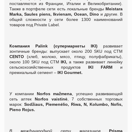
поставляются из Франции, Италии и Великобритании).
Также в портфеле сети есть локальные бренды
Meistara
Marka, Saules piens, Ikvienam, Оcean, Dino
и другие. В
общей сложности у сети более 1300 наименований
товаров под Private Label.
Компания
Palink
(супермаркеты
IKI
)
развивает
зонтичные бренды: выпускает около 200 SKU под СТМ
CENTO
(хлеб, молоко, мясо, птицу, полуфабрикаты),
около 100 SKU под СТМ
IKI,
а также развивает линейку
сельскохозяйственных продуктов
IKI FARM
и
премиальный сегмент –
IKI Gourmet.
У компании
Norfos mažmena
, успешно развивающей
сеть аптек
Norfos vaistinė
, 7 собственных торговых
марок:
Sodžiaus, Piemenėlio, Riwa, N, Kolumbo, Nofis,
Pieno Rojus.
В международной сети магазинов
Prisma