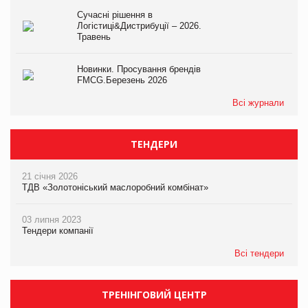
Сучасні рішення в
Логістиці&Дистрибуції – 2026.
Травень
Новинки. Просування брендів
FMCG.Березень 2026
Всі журнали
ТЕНДЕРИ
21 січня 2026
ТДВ «Золотоніський маслоробний комбінат»
03 липня 2023
Тендери компанії
Всі тендери
ТРЕНІНГОВИЙ ЦЕНТР