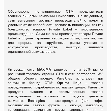
Обеспокоены популярностью СТМ представители
главных пищевых компаний Прибалтики. По их данным,
сети вытесняют местных производителей с полок и
уменьшают их способность развивать инновации, так как
большинство товаров Private Label – иностранного
происхождения. Сами же они производят товары Private
Label в случае «крайней необходимости», отмечая, что
для прорыва на зарубежные рынки участие в
контрактном производстве, зачастую, является
единственной возможностью.
Литовская сеть
MAXIMA
занимает почти 36% рынка
розничной торговли страны. СТМ в сети составляет 13%
общего объема продаж. Ритейлер использует три
зонтичных бренда СТМ:
Optima linija
– товары
повседневного потребления по низким ценам,
Favorit
–
продукты питания и промышленные товары
повседневного потребления в среднем ценовом
сегменте,
Ecologica
– эко-продукты (чай, кофе,
экзотические свежие фрукты и овощи, макароны,
консервация, различные соусы, варенья и т.п. –