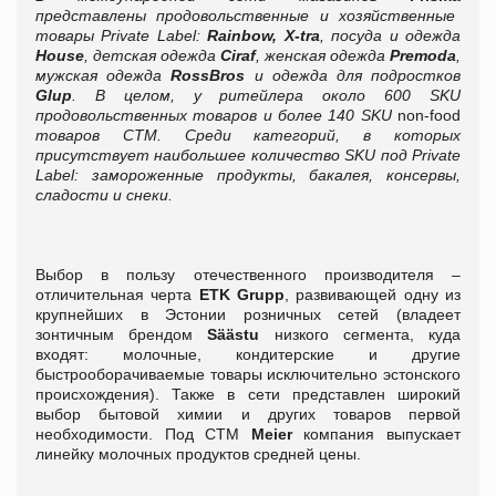
представлены продовольственные и хозяйственные
товары
P
rivate
L
abel:
Rainbow, X-tra
, посуда и одежда
House
, детская одежда
Ciraf
, женская одежда
Premoda
,
мужская одежда
RossBros
и одежда для подростков
Glup
. В целом, у ритейлера около 600 SKU
продовольственных товаров и более 140 SKU
non-food
товаров СТМ. Среди категорий, в которых
присутствует наибольшее количество
SKU
под
P
rivate
L
abel: замороженные продукты, бакалея, консервы,
сладости и снеки.
Выбор в пользу отечественного производителя –
отличительная черта
ETK Grupp
, развивающей одну из
крупнейших в Эстонии розничных сетей (владеет
зонтичным брендом
Säästu
низкого сегмента, куда
входят:
молочные, кондитерские и другие
быстрооборачиваемые товары исключительно эстонского
происхождения). Также в сети представлен широкий
выбор бытовой химии и других товаров первой
необходимости. Под СТМ
Meier
компания выпускает
линейку
молочных продуктов средней цены.