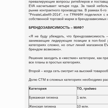
превалирующие вопросы ритейлеров и поставщик
ЕVA насчитывает четыре года. За такой небол
рынке контрактного производства. В рамках 6-го
"PrivateLabel®-2014", г-н ГРАНИН поделился 
собственной торговой марки в брендозависимых 
БРЕНДОЗАВИСИМОСТЬ – МИФ?
«Я не буду убеждать, что брендозависимость 
занимающие лидирующие позиции в non-food р
категориях сложно, но опыт линий магазинов EV
брендом возможно».
Решение заходить в «жесткие» категории, как п
все планы в простых категориях.
Второй – когда сеть смотрит на высокий товароо
Долю СТМ в сложных категориях необходимо рас
Категория
ТО, грн/мес
Бумажная гигиена
1 млн.
Женская гигиена
10 млн.