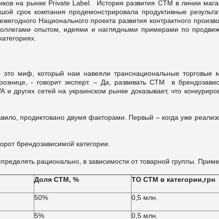
ов на рынке Private Label. История развития СТМ в линии мага
ьшой срок компания продемонстрировала продуктивные результа
 ежегодного Национального проекта развития контрактного произв
с коллегами опытом, идеями и наглядными примерами по продви
категориях.
– это миф, который нам навеяли транснациональные торговые м
ознице, - говорит эксперт. – Да, развивать СТМ в брендозави
A и других сетей на украинском рынке доказывает, что конкуриро
равило, продиктовано двумя факторами. Первый – когда уже реали
борот брендозависимой категории.
пределять рационально, в зависимости от товарной группы. Приме
Доля СТМ, %
ТО СТМ в категории,грн
50%
0,5 млн.
5%
0,5 млн.