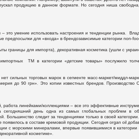
пускал продукцию в данном формате. Но сегодня ниша свободна,
и – это умение использовать настроения и тенденции рынка. Вла
е предпосылки для «входа» в брендозависимые категории non-foo
ыты границы для импорта), декоративная косметика (ушли с украи
х импортных ТМ в категории «детские товары» послужило толч
нет сильных торговых марок в сегменте масс-маркет/миддл-марк
мерия до 90 грн». Это копии известных брендов. Производство 
, работа линейками/коллекциями – все это эффективные инструме
На сегодняшний день одна из самых глобальных проблем в об
й. Большинство следит за тенденциями только в своей категории
 появилось в составе кремовой продукции. Сегодня organ oil доб
енции с морскими минералами, впервые появившимися в категории 
 декоративной косметике».