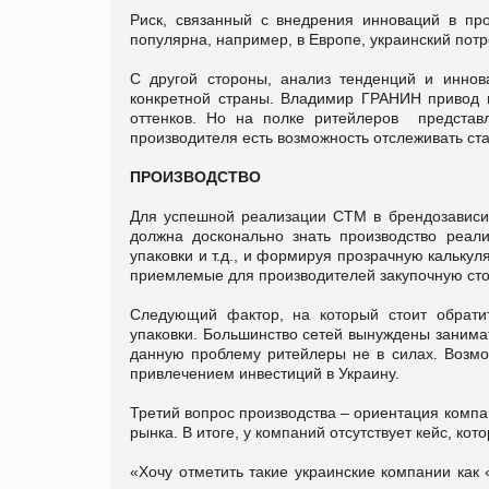
Риск, связанный с внедрения инноваций в про
популярна, например, в Европе, украинский потре
С другой стороны, анализ тенденций и иннов
конкретной страны. Владимир ГРАНИН привод 
оттенков. Но на полке ритейлеров представ
производителя есть возможность отслеживать ста
ПРОИЗВОДСТВО
Для успешной реализации СТМ в брендозависим
должна досконально знать производство реал
упаковки и т.д., и формируя прозрачную кальку
приемлемые для производителей закупочную сто
Следующий фактор, на который стоит обрати
упаковки. Большинство сетей вынуждены занима
данную проблему ритейлеры не в силах. Возмо
привлечением инвестиций в Украину.
Третий вопрос производства – ориентация компа
рынка. В итоге, у компаний отсутствует кейс, ко
«Хочу отметить такие украинские компании как