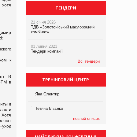
 хотя
ТЕНДЕРИ
21 січня 2026
ТДВ «Золотоніський маслоробний
комбінат»
димир
d:
03 липня 2023
нского
Тендери компанії
ком к
Всі тендери
ет. В
ТРЕНІНГОВИЙ ЦЕНТР
СТМ в
Яна Олентир
нты в
Тетяна Ільєнко
ласти
. Хотя
повний список
авляют
«уход
НАЙБЛИЖЧА КОНФЕРЕНЦІЯ