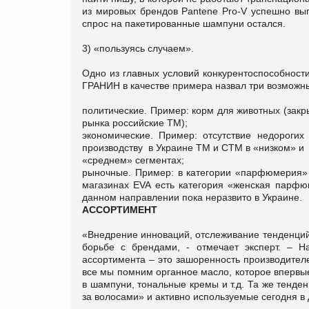
из мировых брендов Pantene Pro-V успешно вы
спрос на пакетированные шампуни остался.
3) «пользуясь случаем».
Одно из главных условий конкурентоспособност
ГРАНИН в качестве примера назвал три возможны
политические. Пример: корм для животных (закр
рынка российские ТМ);
экономические. Пример: отсутствие недороги
производству в Украине ТМ и СТМ в «низком» и
«среднем» сегментах;
рыночные. Пример: в категории «парфюмерия» 
магазинах EVA есть категория «женская парфю
данном направлении пока неразвито в Украине.
АССОРТИМЕНТ
«Внедрение инноваций, отслеживание тенденций
борьбе с брендами, - отмечает эксперт. – 
ассортимента – это зашоренность производителе
все мы помним органное масло, которое впервые
в шампуни, тональные кремы и т.д. Та же тенд
за волосами» и активно используемые сегодня в