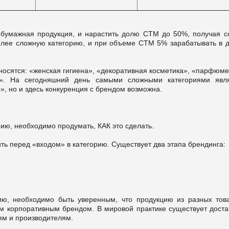
 бумажная продукция, и нарастить долю СТМ до 50%, получая с
олее сложную категорию, и при объеме СТМ 5% зарабатывать в д
носятся: «женская гигиена», «декоративная косметика», «парфюм
а». На сегодняшний день самыми сложными категориями явл
, но и здесь конкуренция с брендом возможна.
ию, необходимо продумать, КАК это сделать.
ть перед «входом» в категорию. Существует два этапа брендинга:
ю, необходимо быть уверенным, что продукцию из разных тов
м корпоративным брендом. В мировой практике существует доста
тям и производителям.