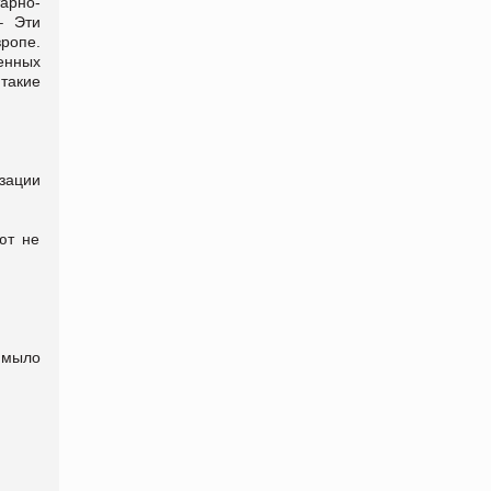
арно-
– Эти
ропе.
енных
такие
зации
ют не
 мыло