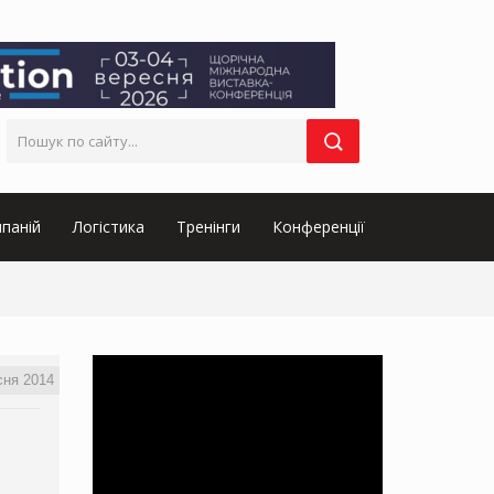
паній
Логістика
Тренінги
Конференції
сня 2014