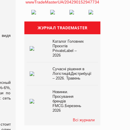
ЖУРНАЛ TRADEMASTER
 видя
Каталог Головних
Проєктів
PrivateLabel –
2026
Сучасні рішення в
Логістиці&Дистрибуції
– 2026. Травень
есный
%-6%,
Новинки.
ши по
Просування
: сеть
брендів
FMCG.Березень
2026
Всі журнали
стоит
д один