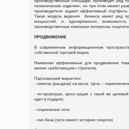
производственные площадки, производят ряд то
гигиенические изделия», но при этом имеют ра
производители задают эффективный портфель: 
Такая модель ведения бизнеса имеет ряд пре
мощностей, и, одновременно, возможность 
производственные компании интересны покупател
ПРОДВИЖЕНИЕ
В современном информационном пространстве
собственной торговой марки.
Наименее эффективные для продвижения товар
менее «работающие» стратегии.
Партизанский маркетинг:
- семплы (расдача) на кассе. Цель – переключен
- ко-промоушн, кросс-акции с такой же целево
идет в подарок;
- социальные сети;
- смс-база (сети имеют историю покупок)