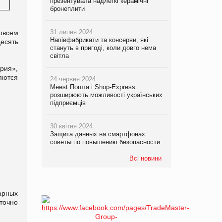
презентувала надлегкі керамічні
бронеплити
31 липня 2024
овсем
Напівфабрикати та консерви, які
есять
стануть в пригоді, коли довго нема
світла
ерия»,
яются
24 червня 2024
Meest Пошта і Shop-Express
розширюють можливості українських
підприємців
30 квітня 2024
Защита данных на смартфонах:
советы по повышению безопасности
Всі новини
арных
точно