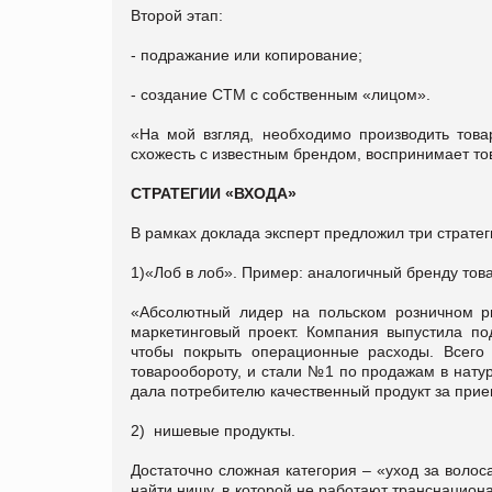
Второй этап:
- подражание или копирование;
- создание СТМ с собственным «лицом».
«На мой взгляд, необходимо производить това
схожесть с известным брендом, воспринимает тов
СТРАТЕГИИ «ВХОДА»
В рамках доклада эксперт предложил три страте
1)«Лоб в лоб». Пример: аналогичный бренду това
«Абсолютный лидер на польском розничном ры
маркетинговый проект. Компания выпустила под
чтобы покрыть операционные расходы. Всего
товарообороту, и стали №1 по продажам в натур
дала потребителю качественный продукт за прием
2) нишевые продукты.
Достаточно сложная категория – «уход за воло
найти нишу, в которой не работают транснацион