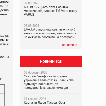
зинов
07.08.2026
ты на
ICE BOSS цього літа! Новинка
06.08.2026
одства
07.08.2026
морозива від власної ТМ Varto вже у
Смачна новинка для хвостатих: у
жению
Франція заборонила рекламні дзвінки
VARUS
VARUS з’явилися паучі Varto Paw
без згоди клієнтів
expert від власної ТМ Varto!
07.08.2026
EVA.UA запустила кампанію «Хто б
05.08.2026
знав» про асортимент, якого покупці
Мережа супермаркетів VARUS купує
арки,
не очікують побачити на платформі
мережу магазинів формату
симых
convenience store КОЛО: об’єднана
вать с
компанія налічуватиме 374 магазини
всі новини
зованы
НОВИНИ B2B
03 березня 2026
Освітній бенефіт як інструмент
р:
утримання талантів: як ThinkGlobal
підвищує лояльність та
продуктивність вашої команди
31 жовтня 2024
Компанія Rarog Tactical Gear