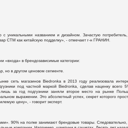
р с уникальными названием и дизайном. Зачастую потребитель,
ар СТМ как китайскую подделку», - отмечает г-н ГРАНИН.
гии «входа» в брендозависимые категории:
р, но в другом ценовом сегменте.
нке сеть магазинов Biedronka в 2013 году реализовала интер
гузники под частной маркой Biedronka, сделав наценку всего 5
 лишь за год подгузники заняли второе место на рынке Поль
альном выражении. Это абсолютный успех, секрет которого прост
лемую цену», - говорит эксперт.
сами». 90% на полке занимают брендовые товары. Следовательно, 
альные компании. Например, шампуни в сашетах. Десять лет наза