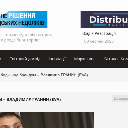
Вхід
Реєстрація
л топ-менеджерів оптової
та роздрібної торгівлі
08 серпня 2026
к
Світовий досвід
Інновації
Маркетинг
Каталог Ком
беды над брендом – Владимир ГРАНИН (EVA)
15 вере
 – ВЛАДИМИР ГРАНИН (EVA)