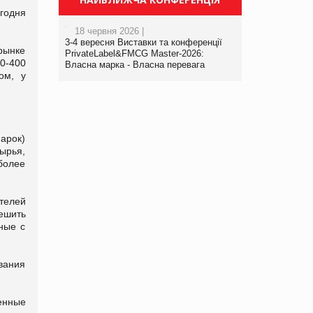
годня
18 червня 2026 |
3-4 вересня Виставки та конференції
рынке
PrivateLabel&FMCG Master-2026:
0-400
Власна марка - Власна перевага
ом, у
арок)
ырья,
 более
телей
ешить
ные с
ования
енные