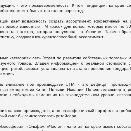
дукции, - это преждевременность. К той тенденции, которая се
битель может быть готов только через год.
аций дает возможность создать ассортимент, эффективный на 
в пример известные ТМ красок для волос, которые имеют по 30
лена та палитра, которая популярна в Украине. Таким образ
тистику, создавая конкурентоспособный ассортимент.
ых категориях сеть (отдел по развитию собственных торговых м
изуемого товара. Владея информацией о реальной стоимости с
ляцию, ритейл сможет устанавливать на этапе проведения тендера
имость.
ть внимание при производстве СТМ, - это дефицит производи
ться импортом из Китая, Польши, Испании. По словам эксперта, р
жно, необходимы изменения на законодательном уровне, связан
нии на свое производство, а не на эффективный портфель и треб
торый смог бы заинтересовать ритейлера.
 «Биосфера», «Эльфа», «Чистая планета», которые имеют собств