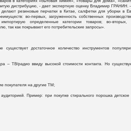
варов в категориях «бытовая химия», «товары для дома», «санит
звитую дистрибуцию, - дает экспертную оценку Владимир ГРАНИН. 
делают резиновые перчатки в Китае, салфетки для уборки в Ев
имуществ: во-первых, загруженность собственных производств
импортирую определенные категории товаров; во-вторых, 
ю, так как покрывают его потребительские запросы».
 существует достаточное количество инструментов популяри
а – ТВ/радио ввиду высокой стоимости контакта. Но существу
ие покупателя на другие ТМ;
й аудиторией. Пример: при покупке стирального порошка детское