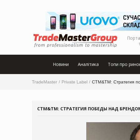
Порта
Новини
Аналітика
Топи про рино
TradeMaster
Private Label
СТМ&ТМ: Стратегия по
СТМ&ТМ: СТРАТЕГИЯ ПОБЕДЫ НАД БРЕНДОМ