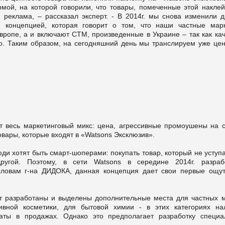
мой, на которой говорили, что товары, помеченные этой наклей
реклама, – рассказал эксперт. - В 2014г. мы снова изменили д
й концепцией, которая говорит о том, что наши частные мар
вропе, а и включают СТМ, произведенные в Украине – так как кач
о. Таким образом, на сегодняшний день мы транслируем уже цен
т весь маркетинговый микс: цена, агрессивные промоушены на 
овары, которые входят в «Watsons Эксклюзив».
ди хотят быть смарт-шоперами: покупать товар, который не уступ
ругой. Поэтому, в сети Watsons в середине 2014г. разраб
словам г-на ДИДОКА, данная концепция дает свои первые ощу
дут разработаны и выделены дополнительные места для частных м
ивной косметики, для бытовой химии - в этих категориях на
аты в продажах. Однако это предполагает разработку специа