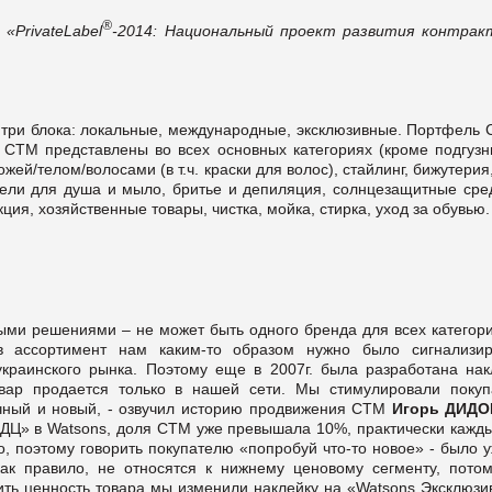
®
«PrivateLabel
-2014: Национальный проект развития контрак
 три блока: локальные, международные, эксклюзивные. Портфель 
 СТМ представлены во всех основных категориях (кроме подгузни
ей/телом/волосами (в т.ч. краски для волос), стайлинг, бижутерия
 гели для душа и мыло, бритье и депиляция, солнцезащитные сре
ия, хозяйственные товары, чистка, мойка, стирка, уход за обувью.
ыми решениями – не может быть одного бренда для всех категори
в ассортимент нам каким-то образом нужно было сигнализир
украинского рынка. Поэтому еще в 2007г. была разработана нак
товар продается только в нашей сети. Мы стимулировали покуп
ычный и новый, - озвучил историю продвижения СТМ
Игорь ДИДО
 «ДЦ» в Watsons, доля СТМ уже превышала 10%, практически кажд
, поэтому говорить покупателю «попробуй что-то новое» - было 
как правило, не относятся к нижнему ценовому сегменту, потом
ить ценность товара мы изменили наклейку на «Watsons Эксклюзив