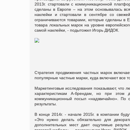
2013г. стартовали с коммуникационной платфор
сделаны в Европе – на этом основывалась вся 
наклейки и стартовали в сентябре со свеже
ограничиваются товарами, которые сделаны в Е
товара локальных марок на уровне европейског
самой наклейки, - подытожил Игорь ДИДОК.
Стратегия продвижения частных марок включае
популярные частные марки, куда включают все т
Маркетинговые исследования показывают, что лю
характеристикам А-брендам, но при этом д
коммуникационный посыл «надзвичайно». По 
результаты.
В конце 2014г. - начале 2015г. в компании бу
«Это нужно делать обязательно для декорат
дополнительных мест дает ощутимые результ
торговой мебели», – рекомендует Игорь ДИДОК.