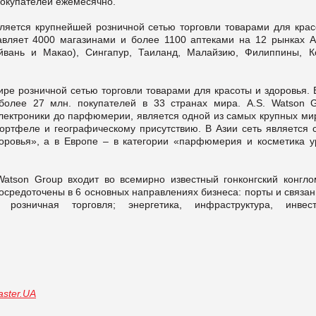
покупателей ежемесячно.
вляется крупнейшей розничной сетью торговли товарами для крас
авляет 4000 магазинами и более 1100 аптеками на 12 рынках А
йвань и Макао), Сингапур, Таиланд, Малайзию, Филиппины, К
ире розничной сетью торговли товарами для красоты и здоровья.
олее 27 млн. покупателей в 33 странах мира. A.S. Watson G
электроники до парфюмерии, является одной из самых крупных ми
ортфеле и географическому присутствию. В Азии сеть является 
доровья», а в Европе – в категории «парфюмерия и косметика у
Watson Group входит во всемирно известный гонконгский конгло
сосредоточены в 6 основных направлениях бизнеса: порты и связа
розничная торговля; энергетика, инфраструктура, инвест
ster.UA