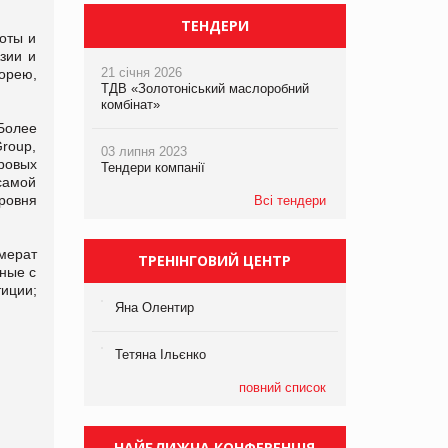
ТЕНДЕРИ
оты и
зии и
21 січня 2026
орею,
ТДВ «Золотоніський маслоробний
комбінат»
 Более
roup,
03 липня 2023
ровых
Тендери компанії
самой
ровня
Всі тендери
мерат
ТРЕНІНГОВИЙ ЦЕНТР
нные с
иции;
Яна Олентир
Тетяна Ільєнко
повний список
НАЙБЛИЖЧА КОНФЕРЕНЦІЯ