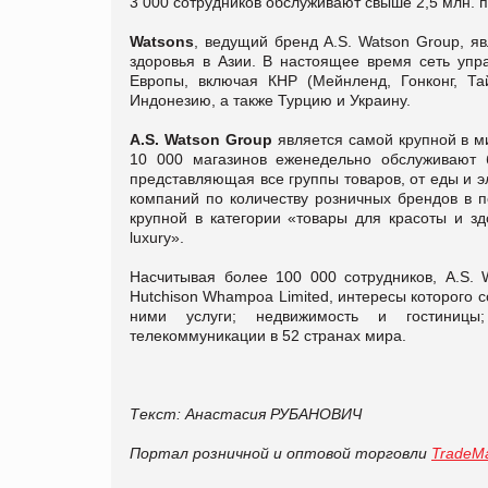
3 000 сотрудников обслуживают свыше 2,5 млн. 
Watsons
, ведущий бренд A.S. Watson Group, я
здоровья в Азии. В настоящее время сеть упр
Европы, включая КНР (Мейнленд, Гонконг, Та
Индонезию, а также Турцию и Украину.
A.S. Watson Group
является самой крупной в м
10 000 магазинов еженедельно обслуживают б
представляющая все группы товаров, от еды и 
компаний по количеству розничных брендов в п
крупной в категории «товары для красоты и з
luxury».
Насчитывая более 100 000 сотрудников, A.S. 
Hutchison Whampoa Limited, интересы которого 
ними услуги; недвижимость и гостиницы; 
телекоммуникации в 52 странах мира.
Текст: Анастасия РУБАНОВИЧ
Портал розничной и оптовой торговли
TradeMa