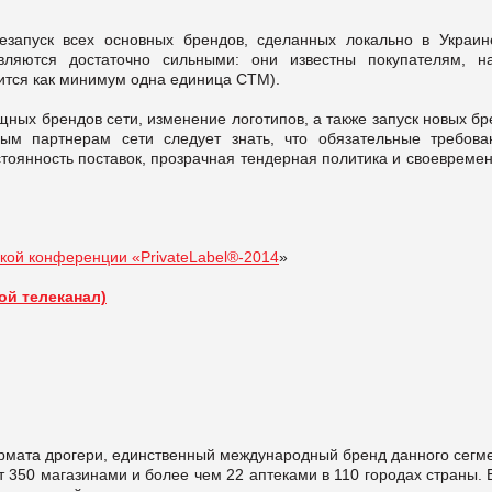
езапуск всех основных брендов, сделанных локально в Украин
вляются достаточно сильными: они известны покупателям, н
ится как минимум одна единица СТМ).
ных брендов сети, изменение логотипов, а также запуск новых б
ым партнерам сети следует знать, что обязательные требова
стоянность поставок, прозрачная тендерная политика и своевреме
ской конференции «PrivateLabel®-2014
»
й телеканал)
рмата дрогери, единственный международный бренд данного сегме
т 350 магазинами и более чем 22 аптеками в 110 городах страны.