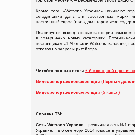
Кроме того, «Watsons Украина» начинают пер
сегодняшний день эти собственные марки я
постоянный спрос (в каждом втором чеке содерж
Планируется выход в новые категории самых мощ
в совершенно новых категориях. Потенциальн
поставщикам СТМ от сети Watsons: качество, по
ответов на запросы ритейлера.
Читайте полные
итоги
6-й ежегодной практиче
Видеорепортаж конференции (Первый делово
Видеорепортаж конференции (5 канал)
Справка ТМ:
Сеть Watsons Украина
– розничная сеть №1 фо
Украине. На 6 сентября 2014 года сеть управляе