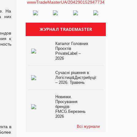
е. На
а них
ЖУРНАЛ TRADEMASTER
рендов
ния к
Каталог Головних
нность
Проєктів
PrivateLabel –
2026
Сучасні рішення в
Логістиці&Дистрибуції
– 2026. Травень
Новинки.
Просування
брендів
FMCG.Березень
2026
нта в
Всі журнали
 Более