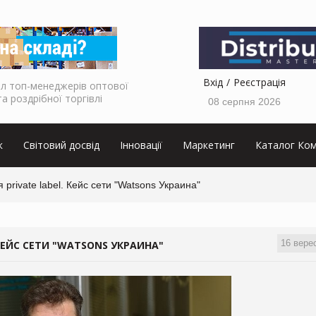
Вхід
Реєстрація
л топ-менеджерів оптової
та роздрібної торгівлі
08 серпня 2026
к
Світовий досвід
Інновації
Маркетинг
Каталог Ком
private label. Кейс сети "Watsons Украина"
16 вере
КЕЙС СЕТИ "WATSONS УКРАИНА"