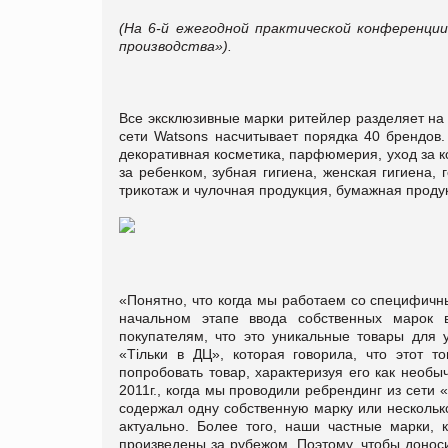
(На 6-й ежегодной практической конференции 
производства»).
Все эксклюзивные марки ритейлер разделяет на
сети Watsons насчитывает порядка 40 брендов.
декоративная косметика, парфюмерия, уход за кож
за ребенком, зубная гигиена, женская гигиена,
трикотаж и чулочная продукция, бумажная продукц
«Понятно, что когда мы работаем со специфичн
начальном этапе ввода собственных марок 
покупателям, что это уникальные товары для 
«Тільки в ДЦ», которая говорила, что этот 
попробовать товар, характеризуя его как необ
2011г., когда мы проводили ребрендинг из сети
содержал одну собственную марку или несколько
актуально. Более того, наши частные марки, 
произведены за рубежом. Поэтому, чтобы донос