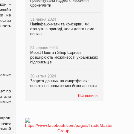
презентувала надлегкі керамічні
кой –
бронеплити
изайн
ки не
31 липня 2024
ество
Напівфабрикати та консерви, які
ность
стануть в пригоді, коли довго нема
світла
24 червня 2024
Meest Пошта і Shop-Express
розширюють можливості українських
підприємців
самые
30 квітня 2024
Защита данных на смартфонах:
советы по повышению безопасности
ает по
Всі новини
отали
тимые
арок.
личие
льной