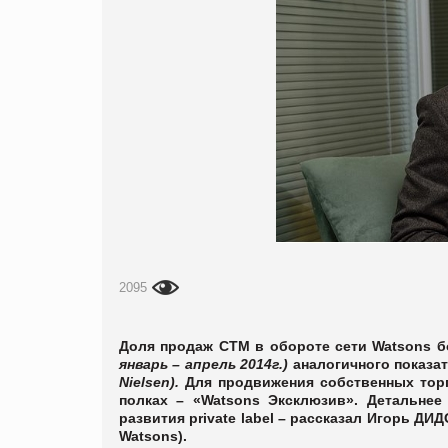
2095
Доля продаж СТМ в обороте сети Watsons 
январь – апрель 2014г.)
аналогичного показа
Nielsen).
Для продвижения собственных тор
полках – «Watsons Эксклюзив». Детальне
развития
private
label
– рассказал
Игорь ДИДО
Watsons).