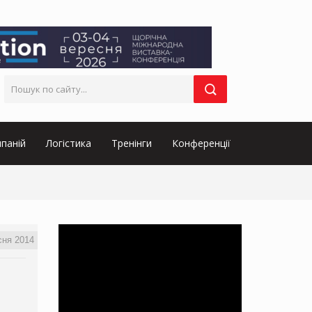
паній
Логістика
Тренінги
Конференції
сня 2014