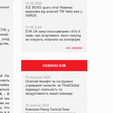
07.08.2026
тного
ICE BOSS цього літа! Новинка
06.08.2026
07.08.2026
морозива від власної ТМ Varto вже у
Смачна новинка для хвостатих: у
Франція заборонила рекламні дзвінки
VARUS
VARUS з’явилися паучі Varto Paw
без згоди клієнтів
expert від власної ТМ Varto!
07.08.2026
СТМ у
EVA.UA запустила кампанію «Хто б
05.08.2026
ков):
знав» про асортимент, якого покупці
Мережа супермаркетів VARUS купує
, уход
не очікують побачити на платформі
мережу магазинів формату
дства,
convenience store КОЛО: об’єднана
компанія налічуватиме 374 магазини
всі новини
НОВИНИ B2B
й. На
03 березня 2026
овать
Освітній бенефіт як інструмент
лейка
утримання талантів: як ThinkGlobal
ателя
підвищує лояльність та
продуктивність вашої команди
К
. -
В
ый чек
уже не
31 жовтня 2024
у что
Компанія Rarog Tactical Gear
» и в