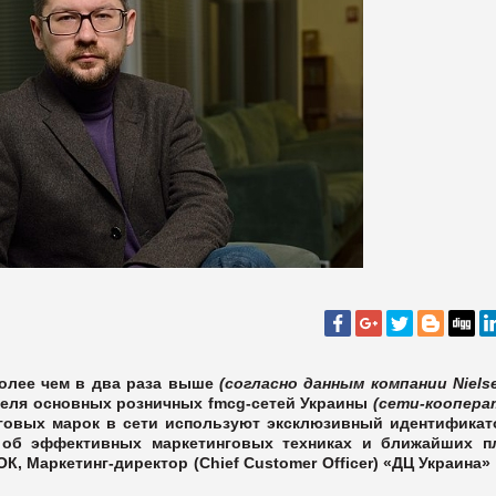
более чем в два раза выше
(согласно данным компании Niels
теля основных розничных fmcg-сетей Украины
(сети-коопер
говых марок в сети используют эксклюзивный идентификат
е об эффективных маркетинговых техниках и ближайших п
К, Маркетинг-директор (Chief Customer Officer) «ДЦ Украина» 