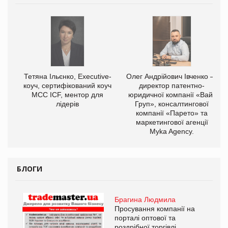
,
Тетяна Ільєнко, Executive-
Олег Андрійович Івченко —
ОВ
коуч, сертифікований коуч
директор патентно-
МСС ICF, ментор для
юридичної компанії «Вайз
лідерів
Груп», консалтингової
компанії «Парето» та
маркетингової агенції
Myka Agency.
БЛОГИ
Брагина Людмила
Просування компанії на
порталі оптової та
роздрібної торгівлі