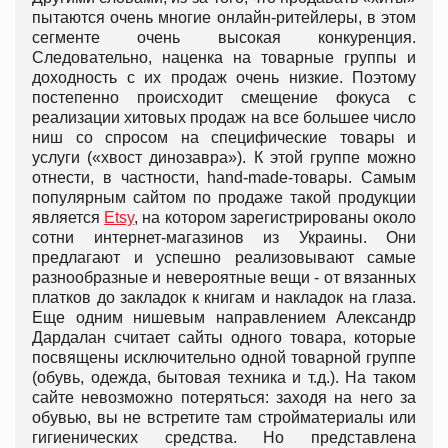
пытаются очень многие онлайн-ритейлеры, в этом
сегменте очень высокая конкуренция.
Следовательно, наценка на товарные группы и
доходность с их продаж очень низкие. Поэтому
постепенно происходит смещение фокуса с
реализации хитовых продаж на все большее число
ниш со спросом на специфические товары и
услуги («хвост динозавра»). К этой группе можно
отнести, в частности, hand-made-товары. Самым
популярным сайтом по продаже такой продукции
является
Etsy
, на котором зарегистрированы около
сотни интернет-магазинов из Украины. Они
предлагают и успешно реализовывают самые
разнообразные и невероятные вещи - от вязанных
платков до закладок к книгам и накладок на глаза.
Еще одним нишевым направлением Александр
Дардалан считает сайты одного товара, которые
посвящены исключительно одной товарной группе
(обувь, одежда, бытовая техника и т.д.). На таком
сайте невозможно потеряться: заходя на него за
обувью, вы не встретите там стройматериалы или
гигиенических средства. Но представлена