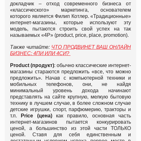
докладчик – отход современного бизнеса от
«классического» маркетинга, основателем
которого является Филип Котлер. «Традиционные»
интернет-магазины, которые используют эту
модель, пытаются строить свой успех на так
называемых «4P» (product, price, place, promotion).
Также читайте:
ЧТО ПРОДВИНЕТ ВАШ ОНЛАЙН
БИЗНЕС: 4ПИ ИЛИ 4СИ?
Product (продукт)
: обычно классические интернет-
магазины стараются предложить «все, что можно
предложить». Начав с компьютерной техники и
мобильных телефонов, они, не найдя
минимальный уровень дохода начинают
представлять на сайте крупную, мелкую бытовую
технику в лучшем случае, в более сложном случае
детские игрушки, спорт, парфюмерию, тракторы и
т.п.
Price (цена)
как правило, основная часть
интернет-магазинов пытается конкурировать
ценой, а большинство из этой части ТОЛЬКО
ценой. Ставя для себя единственным и
достаточным условием успеха первое место в