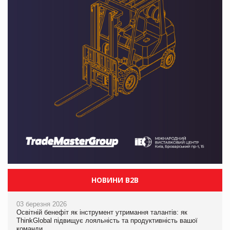
НОВИНИ B2B
03 березня 2026
Освітній бенефіт як інструмент утримання талантів: як
ThinkGlobal підвищує лояльність та продуктивність вашої
команди