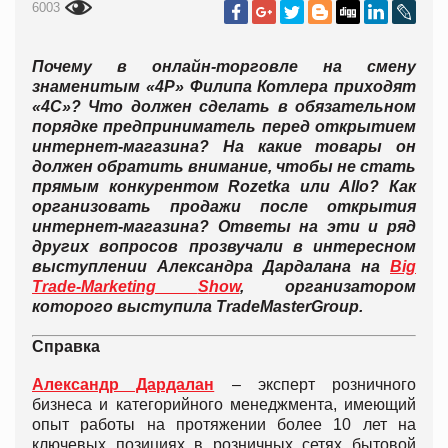
6003
Почему в онлайн-торговле на смену
знаменитым «4Р»
Филипа Котлера приходят
«4С»? Что должен сделать в обязательном
порядке предприниматель перед открытием
интернет-магазина? На какие товары он
должен обратить внимание, чтобы не стать
прямым конкурентом
Rozetka или
Allo? Как
организовать продажи после открытия
интернет-магазина? Ответы на эти и ряд
других вопросов прозвучали в интересном
выступлении Александра Дардалана на
Big
T
rade-
M
arketing
S
how
, организатором
которого выступила
TradeMasterGroup
.
Справка
Александр Дардалан
– эксперт розничного
бизнеса и категорийного менеджмента, имеющий
опыт работы на протяжении более 10 лет на
ключевых позициях в розничных сетях бытовой