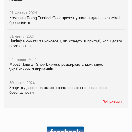
31 жовтня 2024
Компанія Rarog Tactical Gear презентувала надлегкі керамічні
бронеплити
31 липня 2024
Напівфабрикати та консерви, які стануть в пригоді, коли довго
нема світла
24 червня 2024
Meest Пошта і Shop-Express розширюють можливості
українських підприємців
30 квітня 2024
Защита данных на смартфонах: советы по повышению
безопасности
Всі новини