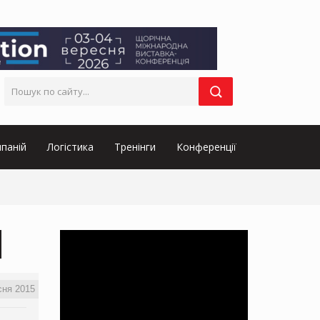
паній
Логістика
Тренінги
Конференції
сня 2015