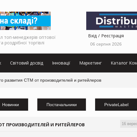
Вхід
Реєстрація
л топ-менеджерів оптової
та роздрібної торгівлі
06 серпня 2026
к
Світовий досвід
Інновації
Маркетинг
Каталог Ком
о развития СТМ от производителей и ритейлеров
Новинки
Постачальники
PrivateLabel
16 вере
ОТ ПРОИЗВОДИТЕЛЕЙ И РИТЕЙЛЕРОВ