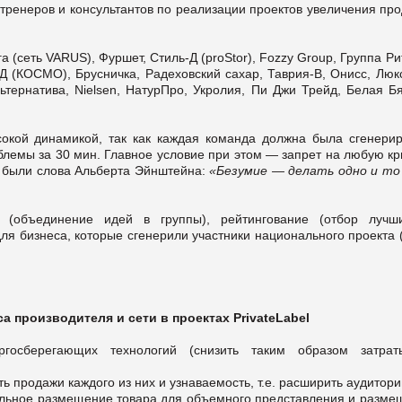
тренеров и консультантов по реализации проектов увеличения про
а (сеть VARUS), Фуршет, Стиль-Д (proStor), Fozzy Group, Группа Р
Д (КОСМО), Брусничка, Радеховский сахар, Таврия-В, Онисс, Люк
ьтернатива, Nielsen, НатурПро, Укролия, Пи Джи Трейд, Белая Бя
сокой динамикой, так как каждая команда должна была сгенерир
лемы за 30 мин. Главное условие при этом — запрет на любую кри
 были слова Альберта Эйнштейна:
«Безумие — делать одно и то 
(объединение идей в группы), рейтингование (отбор лучш
я бизнеса, которые сгенерили участники национального проекта 
 производителя и сети в проектах PrivateLabel
госберегающих технологий (снизить таким образом затра
 продажи каждого из них и узнаваемость, т.е. расширить аудитори
ельное размещение товара для объемного представления и разме