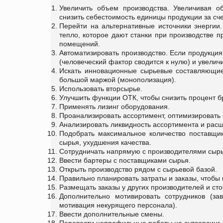
Увеличить объем производства. Увеличивая о
снизить себестоимость единицы продукции за сч
Перейти на альтернативные источники энергии.
тепло, которое дают станки при производстве 
помещений.
Автоматизировать производство. Если продукция
(человеческий фактор сводится к нулю) и увелич
Искать инновационные сырьевые составляющие,
большой маржой (монополизация).
Использовать вторсырье.
Улучшить функции ОТК, чтобы снизить процент б
Применять лизинг оборудования.
Проанализировать ассортимент, оптимизировать 
Анализировать ликвидность ассортимента и рас
Подобрать максимальное количество поставщик
сырья, ухудшения качества.
Сотрудничать напрямую с производителями сырь
Ввести бартеры с поставщиками сырья.
Открыть производство рядом с сырьевой базой.
Правильно планировать затраты и заказы, чтоб
Размещать заказы у других производителей и сто
Дополнительно мотивировать сотрудников (за
мотивация некурящего персонала).
Ввести дополнительные смены.
Перевести непрофильные работы на аутсорсинг.