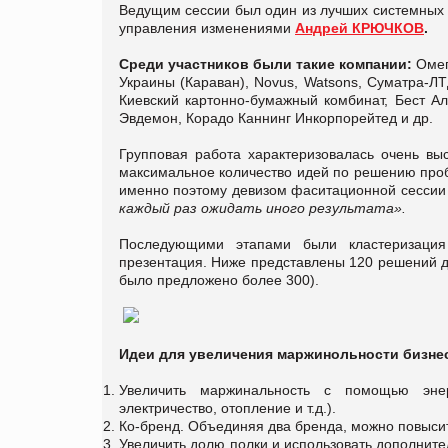
Ведущим сессии был один из лучших системных 
управления изменениями
Андрей КРЮЧКОВ
.
Среди участников были такие компании:
Омег
Украины (Караван), Novus, Watsons, Суматра-ЛТ
Киевский картонно-бумажный комбинат, Бест Ал
Эвдемон, Корадо Каннинг Инкорпорейтед и др.
Групповая работа характеризовалась очень вы
максимальное количество идей по решению проб
именно поэтому девизом фаситационной сессии
каждый раз ожидать иного результата».
Последующими этапами были кластеризация 
презентация. Ниже представлены 120 решений дл
было предложено более 300).
Идеи для увеличения маржинольности бизнеса
Увеличить маржинальность с помощью энер
электричество, отопление и т.д.).
Ко-бренд. Объединяя два бренда, можно повысить
Увеличить долю полки и использовать дополнит