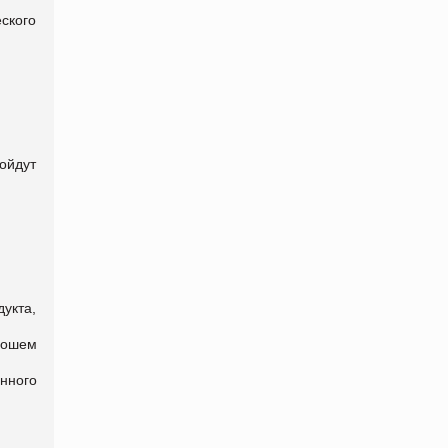
ского
ойдут
дукта,
рошем
енного