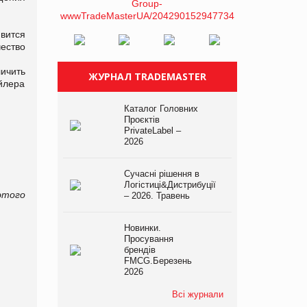
явится
ество
личить
ЖУРНАЛ TRADEMASTER
ейлера
Каталог Головних
Проєктів
PrivateLabel –
2026
Сучасні рішення в
Логістиці&Дистрибуції
этого
– 2026. Травень
Новинки.
Просування
брендів
FMCG.Березень
2026
Всі журнали