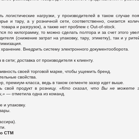
ть логистические нагрузки, у производителей в таком случае по
ье и тару, а у розничной сети, соответственно, снизится колич
вара и разгрузок), а также нет проблем с Out-of-stock.
ся по килограмму, то можно сделать полтора и за счет этого уве
дителя (снижение затрат на упаковку, тару, этикетку), так и у рит
тимизация.
и хранение. Внедрить систему электронного документооборота.
в сети; доставка от производителя к клиенту.
зивность своей торговой марке, чтобы ущемить бренд.
тельные свойства.
, премиум-класса, ведь в таком сегменте зазор идет выше.
ь свой продукт в розницу.
«Кто сказал, что Вы не можете 
и,»
— отметила одна из команд.
 и упаковку.
вары.
ассира).
ти.
во СТМ