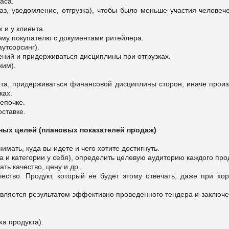
аса.
аз, уведомление, отгрузка), чтобы было меньше участия человече
 и у клиента.
ному покупателю с документами ритейлера.
утсорсинг).
ний и придерживаться дисциплины при отгрузках.
жим).
та, придерживаться финансовой дисциплины сторон, иначе произ
ках.
епочке.
оставке.
ных целей (плановых показателей продаж)
мать, куда вы идете и чего хотите достигнуть.
а и категории у себя), определить целевую аудиторию каждого про
ать качество, цену и др.
ество. Продукт, который не будет этому отвечать, даже при хо
 является результатом эффективно проведенного тендера и заключ
а продукта).