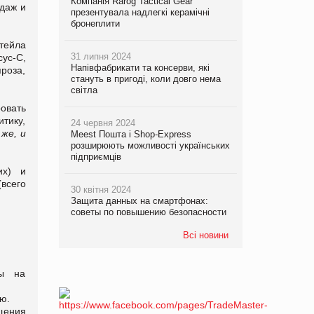
Компанія Rarog Tactical Gear
даж и
презентувала надлегкі керамічні
бронеплити
итейла
31 липня 2024
сус-С,
Напівфабрикати та консерви, які
роза,
стануть в пригоді, коли довго нема
світла
овать
тику,
24 червня 2024
же, и
Meest Пошта і Shop-Express
розширюють можливості українських
підприємців
их) и
(всего
30 квітня 2024
Защита данных на смартфонах:
советы по повышению безопасности
Всі новини
ты на
ю.
щения