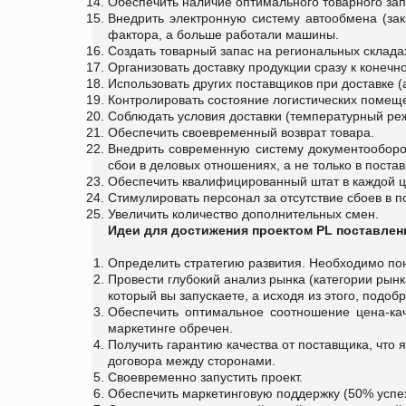
Обеспечить наличие оптимального товарного зап
Внедрить электронную систему автообмена (зак
фактора, а больше работали машины.
Создать товарный запас на региональных складах
Организовать доставку продукции сразу к конеч
Использовать других поставщиков при доставке (а
Контролировать состояние логистических помеще
Соблюдать условия доставки (температурный ре
Обеспечить своевременный возврат товара.
Внедрить современную систему документооборо
сбои в деловых отношениях, а не только в постав
Обеспечить квалифицированный штат в каждой ц
Стимулировать персонал за отсутствие сбоев в п
Увеличить количество дополнительных смен.
Идеи для достижения проектом PL поставлен
Определить стратегию развития. Необходимо пони
Провести глубокий анализ рынка (категории рынк
который вы запускаете, а исходя из этого, подобр
Обеспечить оптимальное соотношение цена-кач
маркетинге обречен.
Получить гарантию качества от поставщика, что
договора между сторонами.
Своевременно запустить проект.
Обеспечить маркетинговую поддержку (50% успех