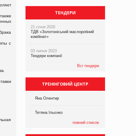
оляет
ТЕНДЕРИ
также
енных
21 січня 2026
ТДВ «Золотоніський маслоробний
 брака
комбінат»
кты с
03 липня 2023
Тендери компанії
Всі тендери
ва.
тавки
ТРЕНІНГОВИЙ ЦЕНТР
Яна Олентир
Тетяна Ільєнко
льная
повний список