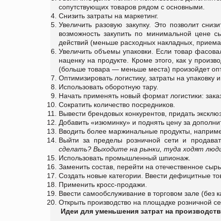
сопутствующих товаров рядом с основными.
Снизить затраты на маркетинг.
Увеличить разовую закупку. Это позволит снизи
возможность закупить по минимальной цене сыр
действий (меньше расходных накладных, приема то
Увеличить объемы упаковки. Если товар фасовал
наценку на продукте. Кроме этого, как у произво
(больше товара — меньше места) произойдет оп
Оптимизировать логистику, затраты на упаковку 
Использовать оборотную тару.
Начать применять новый формат логистики: заказ 
Сократить количество посредников.
Вывести брендовых конкурентов, придать эксклю
Добавить «изюминку» и поднять цену за дополни
Вводить более маржинальные продукты, например
Выйти за пределы розничной сети и продават
сделать? Выходите на рынки, туда ходят люд
Использовать промышленный шпионаж.
Заменить состав, перейти на отечественное сырье
Создать новые категории. Ввести дефицитные то
Применить кросс-продажи.
Ввести самообслуживание в торговом зале (без к
Открыть производство на площадке розничной се
Идеи для уменьшения затрат на производст