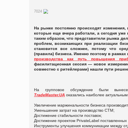
7024
На рынке
постоянно происходят изменения,
которые еще вчера работали, а сегодня уж
таким образом, что
представители рынка
дел
проблем, возникающих
при реализации биз
становится все сложнее, потому что сре
(правила) бизнеса. Именно поэтому
в рамках
производства как путь повышения при
фасилитационная сессия — новое измерение
совместно с ритейлерами) нашли пути решен
На групповое обсуждение были вынесе
TradeMaster.UA
оказались наиболее актуальными
Увеличение маржинальности бизнеса производител
Уменьшение затрат на производство СТМ;
Достижение стабильности поставок;
Достижение проектом PrivateLаbel поставленных
Инструменты улучшения коммуникации между от