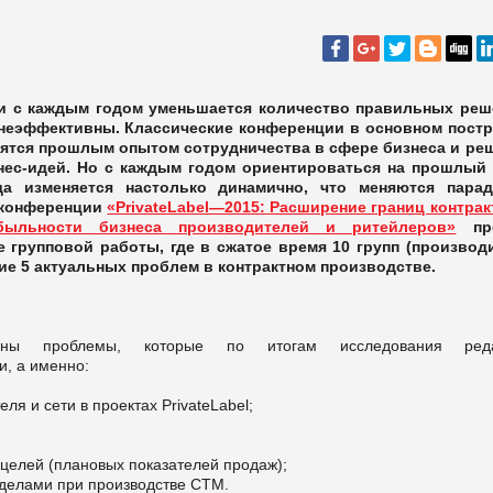
 и с каждым годом уменьшается количество правильных реш
е неэффективны. Классические конференции в основном пост
ятся прошлым опытом
сотрудничества в сфере бизнеса
и
реш
нес-идей
. Но с каждым годом ориентироваться на прошлый
да изменяется настолько динамично, что меняются пара
 конференции
«PrivateLabel—2015: Расширение границ контрак
быльности бизнеса производителей и ритейлеров»
пр
 групповой работы, где в сжатое время 10 групп (производ
ие 5 актуальных проблем в контрактном производстве.
ны проблемы, которые по итогам исследования реда
, а именно:
я и сети в проектах PrivateLаbel;
 целей (плановых показателей продаж);
делами при производстве СТМ.