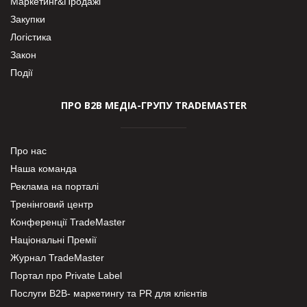
Маркетинг&Продажі
Закупки
Логістика
Закон
Події
ПРО В2В МЕДІА-ГРУПУ TRADEMASTER
Про нас
Наша команда
Реклама на порталі
Тренінговий центр
Конференції TradeMaster
Національні Премії
Журнал TradeMaster
Портал про Private Label
Послуги В2В- маркетингу та PR для клієнтів