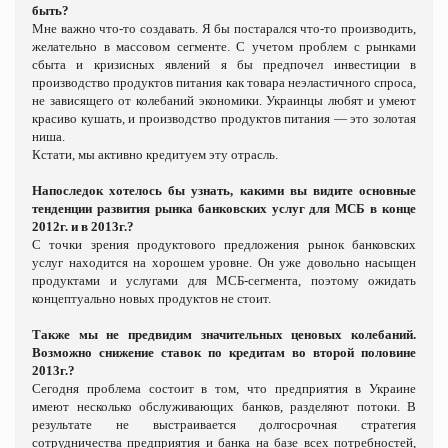
быть?
Мне важно что-то создавать. Я бы постарался что-то производить,
желательно в массовом сегменте. С учетом проблем с рынками
сбыта и кризисных явлений я бы предпочел инвестиции в
производство продуктов питания как товара неэластичного спроса,
не зависящего от колебаний экономики. Украинцы любят и умеют
красиво кушать, и производство продуктов питания — это золотая
ниша.
Кстати, мы активно кредитуем эту отрасль.
Напоследок хотелось бы узнать, какими вы видите основные
тенденции развития рынка банковских услуг для МСБ в конце
2012г. и в 2013г.?
С точки зрения продуктового предложения рынок банковских
услуг находится на хорошем уровне. Он уже довольно насыщен
продуктами и услугами для МСБ-сегмента, поэтому ожидать
концептуально новых продуктов не стоит.
Также мы не предвидим значительных ценовых колебаний.
Возможно снижение ставок по кредитам во второй половине
2013г.?
Сегодня проблема состоит в том, что предприятия в Украине
имеют несколько обслуживающих банков, разделяют потоки. В
результате не выстраивается долгосрочная стратегия
сотрудничества предприятия и банка на базе всех потребностей,