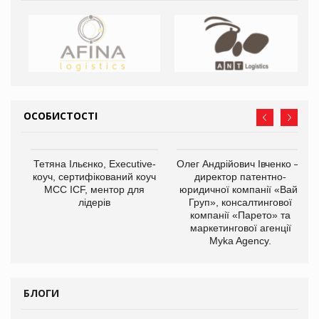
ОСОБИСТОСТІ
,
Тетяна Ільєнко, Executive-
Олег Андрійович Івченко —
ОВ
коуч, сертифікований коуч
директор патентно-
МСС ICF, ментор для
юридичної компанії «Вайз
лідерів
Груп», консалтингової
компанії «Парето» та
маркетингової агенції
Myka Agency.
БЛОГИ