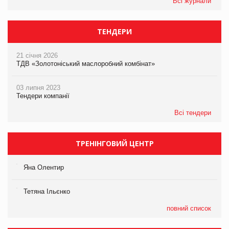
Всі журнали
ТЕНДЕРИ
21 січня 2026
ТДВ «Золотоніський маслоробний комбінат»
03 липня 2023
Тендери компанії
Всі тендери
ТРЕНІНГОВИЙ ЦЕНТР
Яна Олентир
Тетяна Ільєнко
повний список