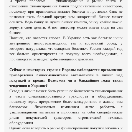
И третья проблема — финансирование и рынки сбыта. В
отношении финансирования банки предпочтительнее инвесторов,
поскольку при правильном анализе бизнеса и прогнозах банк не
позволит взять больший кредит, чем конкретный бизнес может
осилить. Ведь банку не нужен бизнес клиента, банку крайне важно
вернуть свои деньги. А вот инвестор может иметь виды на сам
бизнес.
Наконец, что касается спроса. В Украине есть как богатые ниши
внутреннего импортозамещения, так и восточный сосед, у
которого натуральная «голландская болезнь»: Россия каждый год
все больше ориентируется на покупку всего необходимого, а
производство замещает добывающими отраслями.
Сейчас в некоторых странах Европы наблюдается превышение
приобретения бизнес-клиентами автомобилей в лизинг над
покупкой в кредит. Возможна ли в ближайшие годы такая
тенденция в Украине?
Сегодня лизинг может быть успешнее банковского финансирования
в части специализированного транспорта и оборудования,
поскольку здесь предложение более конкурентное и живое, чем
банковское. Лизинговым компаниям легче работать с
узколиквидными активами и принимать на себя специфические
риски покупателей тракторов, строительной техники,
оборудования.
Однако если говорить о рынке финансирования покупки легковых и