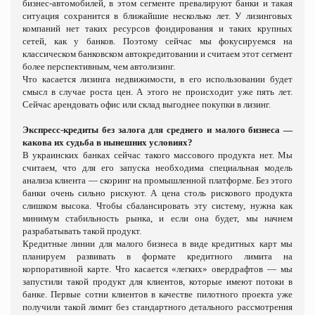
бизнес-автомобилей, в этом сегменте превалируют банки и такая
ситуация сохранится в ближайшие несколько лет. У лизинговых
компаний нет таких ресурсов фондирования и таких крупных
сетей, как у банков. Поэтому сейчас мы фокусируемся на
классическом банковском автокредитовании и считаем этот сегмент
более перспективным, чем автолизинг.
Что касается лизинга недвижимости, в его использовании будет
смысл в случае роста цен. А этого не происходит уже пять лет.
Сейчас арендовать офис или склад выгоднее покупки в лизинг.
Экспресс-кредиты без залога для среднего и малого бизнеса —
какова их судьба в нынешних условиях?
В украинских банках сейчас такого массового продукта нет. Мы
считаем, что для его запуска необходима специальная модель
анализа клиента — скоринг на промышленной платформе. Без этого
банки очень сильно рискуют. А цена столь рискового продукта
слишком высока. Чтобы сбалансировать эту систему, нужна как
минимум стабильность рынка, и если она будет, мы начнем
разрабатывать такой продукт.
Кредитные линии для малого бизнеса в виде кредитных карт мы
планируем развивать в формате кредитного лимита на
корпоративной карте. Что касается «легких» овердрафтов — мы
запустили такой продукт для клиентов, которые имеют потоки в
банке. Первые сотни клиентов в качестве пилотного проекта уже
получили такой лимит без стандартного детального рассмотрения