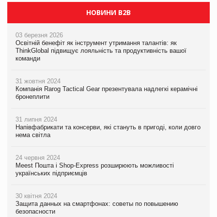
НОВИНИ B2B
03 березня 2026
Освітній бенефіт як інструмент утримання талантів: як
ThinkGlobal підвищує лояльність та продуктивність вашої
команди
31 жовтня 2024
Компанія Rarog Tactical Gear презентувала надлегкі керамічні
бронеплити
31 липня 2024
Напівфабрикати та консерви, які стануть в пригоді, коли довго
нема світла
24 червня 2024
Meest Пошта і Shop-Express розширюють можливості
українських підприємців
30 квітня 2024
Защита данных на смартфонах: советы по повышению
безопасности