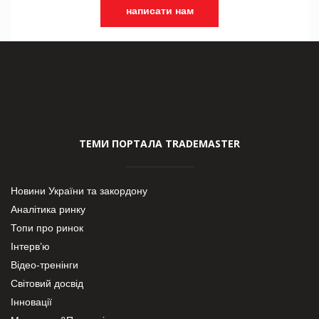
написати нам
ТЕМИ ПОРТАЛА TRADEMASTER
Новини України та закордону
Аналітика ринку
Топи про ринок
Інтерв’ю
Відео-тренінги
Світовий досвід
Інновації