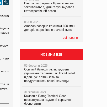
Равликові ферми у Франції масово
Amazon поверне клієнтам 600 млн
Amazon поверне клієнтам 600 млн
закриваються, для галузі видався
доларів за раніше сплачені мита
доларів за раніше сплачені мита
катастрофічний сезон
назад
05.08.2026
05.08.2026
06.08.2026
У Євросоюзі набули чинності нові
У Євросоюзі набули чинності нові
Amazon поверне клієнтам 600 млн
правила щодо штучного інтелекту
правила щодо штучного інтелекту
бщего
доларів за раніше сплачені мита
тавок
всі новини
меру,
НОВИНИ B2B
естные
03 березня 2026
Освітній бенефіт як інструмент
сылок
утримання талантів: як ThinkGlobal
підвищує лояльність та
продуктивність вашої команди
тов и
нуту.
31 жовтня 2024
Компанія Rarog Tactical Gear
презентувала надлегкі керамічні
бронеплити