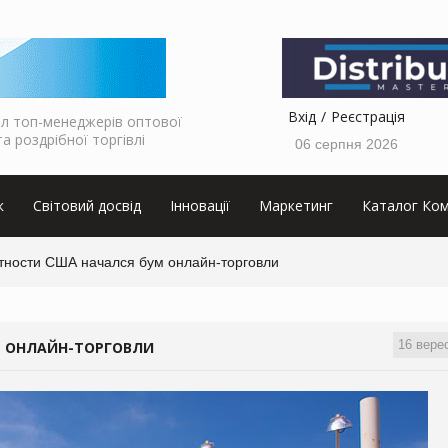
Вхід
Реєстрація
л топ-менеджерів оптової
та роздрібної торгівлі
06 серпня 2026
к
Світовий досвід
Інновації
Маркетинг
Каталог Ком
тности США начался бум онлайн-торговли
16 вере
М ОНЛАЙН-ТОРГОВЛИ