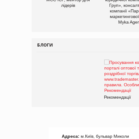
лідерів
Груп», консал
компанії «Пар
маркетингової
Myka Agen
БЛОГИ
Брагина Людмила
Просування компанії на
порталі оптової та
роздрібної торгівлі
www.trademaster.ua.
правила. Особливості.
ії
Рекомендації
Адреса:
м.Київ, бульвар Миколи