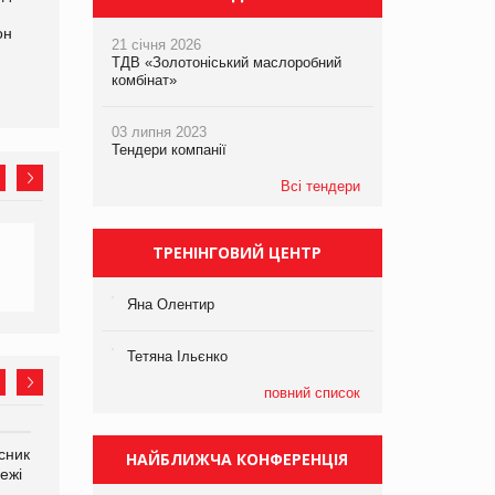
сплачені мита
щодо штучного інтелекту
он
21 січня 2026
ТДВ «Золотоніський маслоробний
комбінат»
03 липня 2023
Тендери компанії
Всі тендери
ТРЕНІНГОВИЙ ЦЕНТР
Яна Олентир
Тетяна Ільєнко
повний список
сник
Олексій Логачов-Михайлов
Яна Сараніна, директор
НАЙБЛИЖЧА КОНФЕРЕНЦІЯ
ежі
Файно маркет Директор
компанії «УкраМарин»
департаменту з