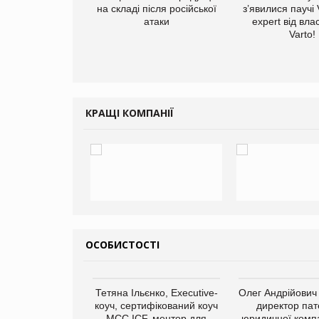
вартал
на складі після російської
з’явилися паучі
атаки
expert від вла
Varto!
КРАЩІ КОМПАНІЇ
ОСОБИСТОСТІ
арас Ігорович,
Тетяна Ільєнко, Executive-
Олег Андрійович
иробництва ТОВ
коуч, сертифікований коуч
директор пат
Герчак"
МСС ICF, ментор для
юридичної компа