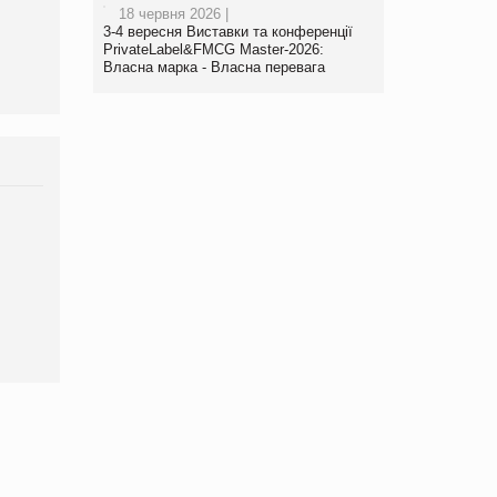
18 червня 2026 |
виробництва
3-4 вересня Виставки та конференції
PrivateLabel&FMCG Master-2026:
Власна марка - Власна перевага
Брагина Людмила
Просування компанії на
порталі оптової та
роздрібної торгівлі
www.trademaster.ua.
правила. Особливості.