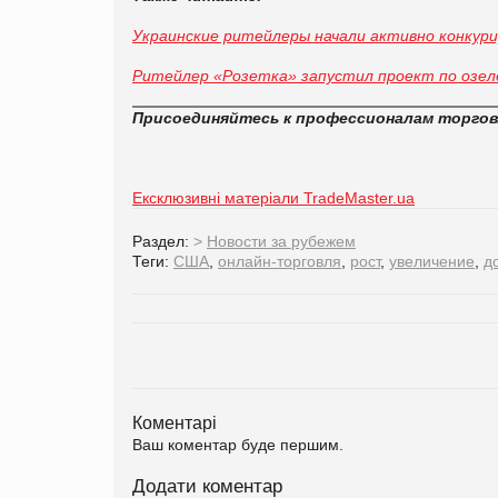
Украинские ритейлеры начали активно конкур
Ритейлер «Розетка» запустил проект по озе
Присоединяйтесь к профессионалам торго
Ексклюзивні матеріали TradeMaster.ua
Раздел:
>
Новости за рубежем
Теги:
США
,
онлайн-торговля
,
рост
,
увеличение
,
д
Коментарі
Ваш коментар буде першим.
Додати коментар