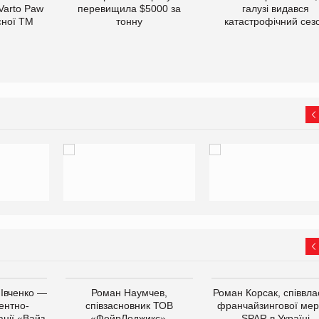
 Varto Paw
перевищила $5000 за
галузі видався
сної ТМ
тонну
катастрофічний сез
 Івченко —
Роман Наумчев,
Роман Корсак, співвла
ентно-
співзасновник ТОВ
франчайзингової мер
нії «Вайз
«ФейрЛоджикс»,
SPAR в Україні