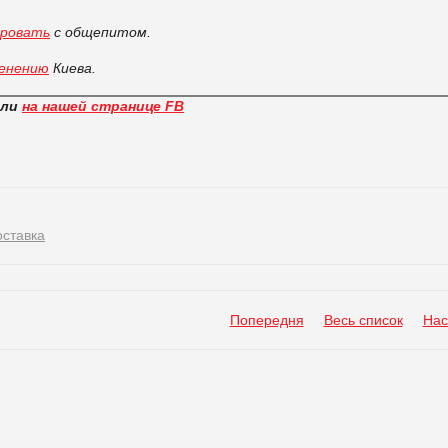
ировать
с общепитом.
ленению
Киева.
вли
на нашей странице FB
оставка
Попередня
Весь список
Нас