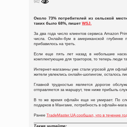
942
Около 73% потребителей из сельской местн
таких было 68%, пишет
WSJ.
За два года число клиентов сервиса Amazon Pr
числа. Онлайн-бум в американской глубинке 
прибавилось на треть.
Если еще пять лет назад в небольшие насел
комплектующие для тракторов, то теперь люди та
Интернет-магазины уже стали угрозой для офлай
жители увлеклись онлайн-шопингом, осталось ли
Главной трудностью является дорогое обслу
отправляется за маршрут, тем ниже прибыль слу
В то же время офлайн еще не умирает. По сл
подарков в Мангаме, потребность в офлайн-мага
Ранее
TradeMaster.UA сообщал, что в течение г
Также читайте: