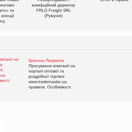
тингової
комерційний директор
ето» та
FRLG Freight SRL
 агенції
(Румунія)
cy.
Брагина Людмила
Просування компанії на
порталі оптової та
роздрібної торгівлі
www.trademaster.ua.
правила. Особливості.
Рекомендації