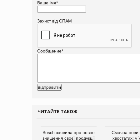
Ваше імя
*
Захист від СПАМ
Сообщение
*
ЧИТАЙТЕ ТАКОЖ
ратила понад $1
Bosch заявила про повне
Смачна новин
 маркетинг за
знищення своєї продукції
хвостатих: у