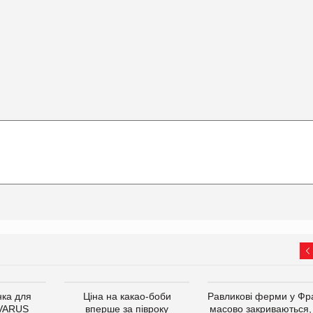
ка для
Ціна на какао-боби
Равликові ферми у Фра
 VARUS
вперше за півроку
масово закриваються,