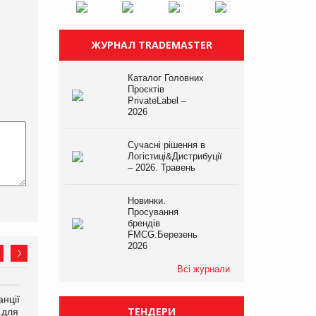
ЖУРНАЛ TRADEMASTER
Каталог Головних
Проєктів
PrivateLabel –
2026
Сучасні рішення в
Логістиці&Дистрибуції
– 2026. Травень
Новинки.
Просування
брендів
FMCG.Березень
2026
Всі журнали
нції
Amazon поверне клієнтам
У Євросоюзі набули
ТЕНДЕРИ
 для
600 млн доларів за раніше
чинності нові правила