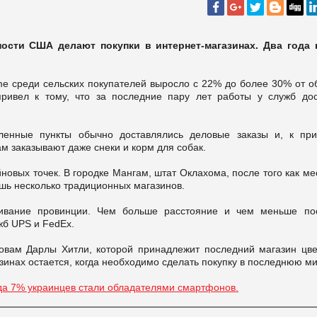
ости США делают покупки в интернет-магазинах. Два года 
ime среди сельских покупателей выросло с 22% до более 30% от о
привел к тому, что за последние пару лет работы у служб дос
енные пункты обычно доставлялись деловые заказы и, к при
м заказывают даже снеки и корм для собак.
новых точек. В городке Мангам, штат Оклахома, после того как м
шь несколько традиционных магазинов.
живание провинции. Чем больше расстояние и чем меньше по
жб UPS и FedEx.
овам Дарлы Хитли, которой принадлежит последний магазин цве
зинах остается, когда необходимо сделать покупку в последнюю ми
ода 7% украинцев стали обладателями смартфонов.