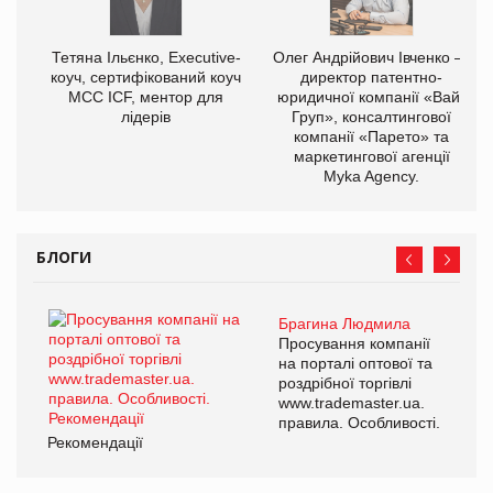
,
Тетяна Ільєнко, Executive-
Олег Андрійович Івченко —
ОВ
коуч, сертифікований коуч
директор патентно-
МСС ICF, ментор для
юридичної компанії «Вайз
лідерів
Груп», консалтингової
компанії «Парето» та
маркетингової агенції
Myka Agency.
БЛОГИ
Брагина Людмила
Просування компанії
на порталі оптової та
роздрібної торгівлі
www.trademaster.ua.
правила. Особливості.
Рекомендації