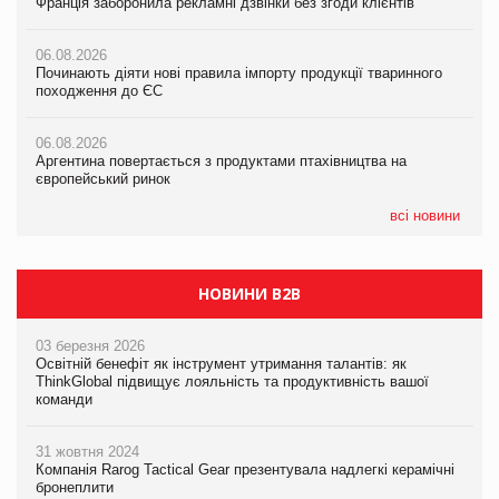
Франція заборонила рекламні дзвінки без згоди клієнтів
Франція заборонила рекламні дзвінки без згоди клієнтів
05.08.2026
06.08.2026
06.08.2026
Російська атака 5 серпня стала одним із наймасштабніших
Починають діяти нові правила імпорту продукції тваринного
Починають діяти нові правила імпорту продукції тваринного
ударів по українському бізнесу за час повномасштабної війни
походження до ЄС
походження до ЄС
05.08.2026
06.08.2026
06.08.2026
Смачне поповнення дитячого меню: у VARUS з’явилися
Аргентина повертається з продуктами птахівництва на
Аргентина повертається з продуктами птахівництва на
новинки від ТМ ТОКЕРИ
європейський ринок
європейський ринок
05.08.2026
всі новини
Сергій Лісунов про заморожені хлібобулочні вироби на
PrivateLabel&FMCG Master 2026
НОВИНИ B2B
03 березня 2026
Освітній бенефіт як інструмент утримання талантів: як
ThinkGlobal підвищує лояльність та продуктивність вашої
команди
31 жовтня 2024
Компанія Rarog Tactical Gear презентувала надлегкі керамічні
бронеплити