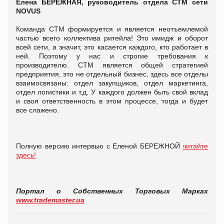
Елена БЕРЕЖНАЯ, руководитель отдела СТМ сети
NOVUS
Команда СТМ формируется и является неотъемлемой
частью всего коллектива ритейла! Это имидж и оборот
всей сети, а значит, это касается каждого, кто работает в
ней. Поэтому у нас и строгие требования к
производителю. СТМ является общей стратегией
предприятия, это не отдельный бизнес, здесь все отделы
взаимосвязаны: отдел закупщиков, отдел маркетинга,
отдел логистики и т.д. У каждого должен быть свой вклад
и своя ответственность в этом процессе, тогда и будет
все слажено.
Полную версию интервью с Еленой БЕРЕЖНОЙ
читайте
здесь!
Портал о Собственных Торговых Марках
www.trademaster.ua