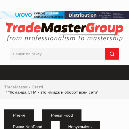
TradeMaster
Статті
“Команда СТМ - это имидж и оборот всей сети”
Рітейл
Ринки Food
Ринки NonFood
Нерухомість