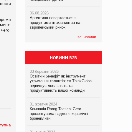
жности
06.08.2026
06.08.2026
05.08.2026
Аргентина повертається з
Аргентина повертається з
Смачне поповнення дитячого меню:
время
продуктами птахівництва на
продуктами птахівництва на
у VARUS з’явилися новинки від ТМ
умент:
європейський ринок
європейський ринок
ТОКЕРИ
 чего,
всі новини
05.08.2026
Сергій Лісунов про заморожені
хлібобулочні вироби на
PrivateLabel&FMCG Master 2026
НОВИНИ B2B
03 березня 2026
Освітній бенефіт як інструмент
утримання талантів: як ThinkGlobal
підвищує лояльність та
продуктивність вашої команди
31 жовтня 2024
Компанія Rarog Tactical Gear
презентувала надлегкі керамічні
бронеплити
тупна