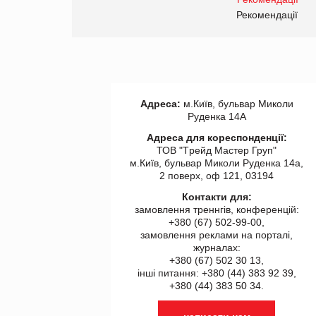
правила. Особливості.
ії
Рекомендації
Адреса:
м.Київ, бульвар Миколи
Руденка 14А
Адреса для кореспонденції:
ТОВ "Tрейд Мастер Груп"
м.Київ, бульвар Миколи Руденка 14а,
2 поверх, оф 121, 03194
Контакти для:
замовлення треннгів, конференцій:
+380 (67) 502-99-00,
замовлення реклами на порталі,
журналах:
+380 (67) 502 30 13,
інші питання: +380 (44) 383 92 39,
+380 (44) 383 50 34.