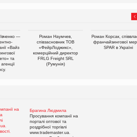
 Івченко —
Роман Наумчев,
Роман Корсак, співвла
ентно-
співзасновник ТОВ
франчайзингової мер
нії «Вайз
«ФейрЛоджикс»,
SPAR в Україні
тингової
комерційний директор
ето» та
FRLG Freight SRL
 агенції
(Румунія)
cy.
Брагина Людмила
Просування компанії на
порталі оптової та
роздрібної торгівлі
www.trademaster.ua.