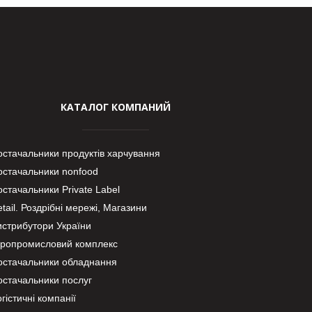
КАТАЛОГ КОМПАНИЙ
остачальники продуктів харчування
остачальники nonfood
стачальники Private Label
tail. Роздрібні мережі, Магазини
истрибутори України
гропромисловий комплекс
остачальники обладнання
остачальники послуг
гістичні компанії