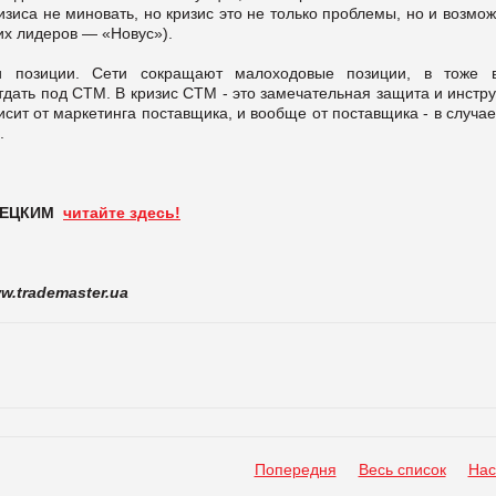
изиса не миновать, но кризис это не только проблемы, но и возмо
их лидеров — «Новус»).
и позиции. Сети сокращают малоходовые позиции, в тоже 
тдать под СТМ. В кризис СТМ - это замечательная защита и инстр
сит от маркетинга поставщика, и вообще от поставщика - в случае
.
АНЕЦКИМ
читайте здесь!
w.trademaster.ua
Попередня
Весь список
Нас