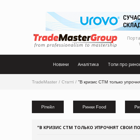
Порта
Новини
Аналітика
Топи про рино
TradeMaster
Статті
"В кризис СТМ только упрочня
Рітейл
Ринки Food
Ри
"В КРИЗИС СТМ ТОЛЬКО УПРОЧНЯТ СВОИ П