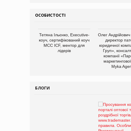
ОСОБИСТОСТІ
арас Ігорович,
Тетяна Ільєнко, Executive-
Олег Андрійович
иробництва ТОВ
коуч, сертифікований коуч
директор пат
Герчак"
МСС ICF, ментор для
юридичної компа
лідерів
Груп», консал
компанії «Пар
маркетингової
Myka Agen
БЛОГИ
Брагина Людмила
Просування компанії на
порталі оптової та
роздрібної торгівлі
www.trademaster.ua.