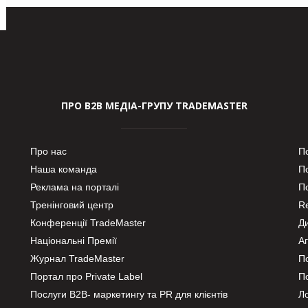
ПРО В2В МЕДІА-ГРУПУ TRADEMASTER
Про нас
П
Наша команда
П
Реклама на порталі
По
Тренінговий центр
Re
Конференції TradeMaster
Д
Національні Премії
А
Журнал TradeMaster
П
Портал про Private Label
П
Послуги В2В- маркетингу та PR для клієнтів
Ло