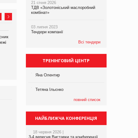
21 січня 2026
ТДВ «Золотоніський маслоробний
комбінат»
03 липня 2023
Тендери компанії
сник
Олексій Логачов-Михайлов
Яна Сараніна, директор
ежі
Файно маркет Директор
Всі тендери
компанії «УкраМарин»
департаменту з
виробництва
ТРЕНІНГОВИЙ ЦЕНТР
Яна Олентир
Тетяна Ільєнко
повний список
Брагина Людмила
Просування компанії на
НАЙБЛИЖЧА КОНФЕРЕНЦІЯ
порталі оптової та
роздрібної торгівлі
18 червня 2026 |
www.trademaster.ua.
3-4 вересня Виставки та конференції