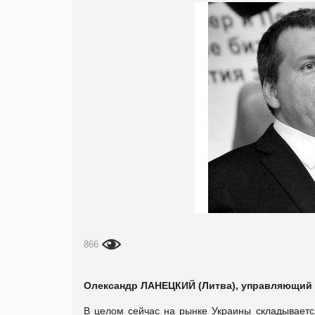
866
Олександр ЛАНЕЦКИ
Й
(Литва)
,
управляющи
й
В целом сейчас на рынке Украины складывается