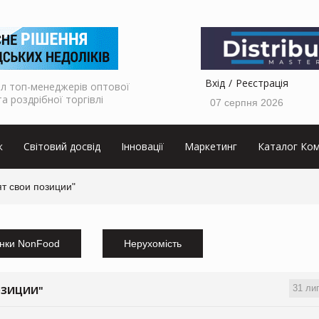
Вхід
Реєстрація
л топ-менеджерів оптової
та роздрібної торгівлі
07 серпня 2026
к
Світовий досвід
Інновації
Маркетинг
Каталог Ком
т свои позиции"
нки NonFood
Нерухомість
31 ли
ОЗИЦИИ"