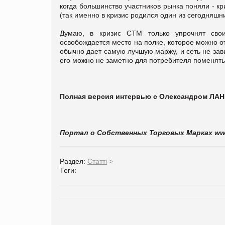
когда большинство участников рынка поняли - кр
(так именно в кризис родился один из сегодняшн
Думаю, в кризис СТМ только упрочнят сво
освобождается место на полке, которое можно о
обычно дает самую лучшую маржу, и сеть не зави
его можно не заметно для потребителя поменять
Полная версия интервью с Олександром Л
Портал о Собственных Торговых Марках
ww
Раздел:
Статті
>
Теги: