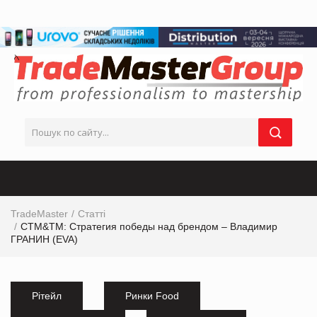
TradeMaster
Статті
СТМ&ТМ: Стратегия победы над брендом – Владимир
ГРАНИН (EVA)
Рітейл
Ринки Food