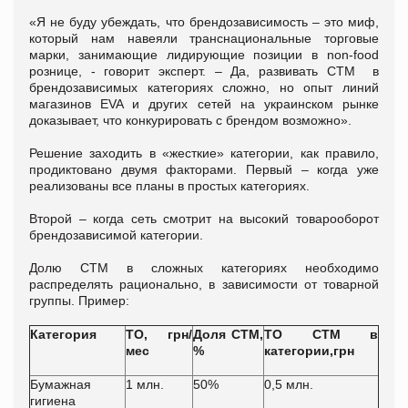
«Я не буду убеждать, что брендозависимость – это миф,
который нам навеяли транснациональные торговые
марки, занимающие лидирующие позиции в non-food
рознице, - говорит эксперт. – Да, развивать СТМ в
брендозависимых категориях сложно, но опыт линий
магазинов EVA и других сетей на украинском рынке
доказывает, что конкурировать с брендом возможно».
Решение заходить в «жесткие» категории, как правило,
продиктовано двумя факторами. Первый – когда уже
реализованы все планы в простых категориях.
Второй – когда сеть смотрит на высокий товарооборот
брендозависимой категории.
Долю СТМ в сложных категориях необходимо
распределять рационально, в зависимости от товарной
группы. Пример:
Категория
ТО, грн/
Доля СТМ,
ТО СТМ в
мес
%
категории,грн
Бумажная
1 млн.
50%
0,5 млн.
гигиена