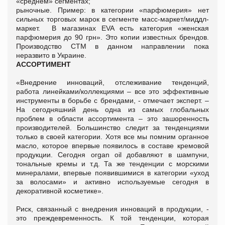
«среднем» сегментах;
рыночные. Пример: в категории «парфюмерия» нет
сильных торговых марок в сегменте масс-маркет/миддл-
маркет. В магазинах EVA есть категория «женская
парфюмерия до 90 грн». Это копии известных брендов.
Производство СТМ в данном направлении пока
неразвито в Украине.
АССОРТИМЕНТ
«Внедрение инноваций, отслеживание тенденций,
работа линейками/коллекциями – все это эффективные
инструменты в борьбе с брендами, - отмечает эксперт. –
На сегодняшний день одна из самых глобальных
проблем в области ассортимента – это зашоренность
производителей. Большинство следит за тенденциями
только в своей категории. Хотя все мы помним органное
масло, которое впервые появилось в составе кремовой
продукции. Сегодня organ oil добавляют в шампуни,
тональные кремы и т.д. Та же тенденции с морскими
минералами, впервые появившимися в категории «уход
за волосами» и активно используемые сегодня в
декоративной косметике».
Риск, связанный с внедрения инноваций в продукции, -
это преждевременность. К той тенденции, которая