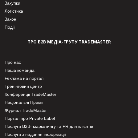
Закупки
Логістика
Закон
Події
ПРО В2В МЕДІА-ГРУПУ TRADEMASTER
Про нас
Наша команда
Реклама на порталі
Тренінговий центр
Конференції TradeMaster
Національні Премії
Журнал TradeMaster
Портал про Private Label
Послуги В2В- маркетингу та PR для клієнтів
Послуги з надання інформації