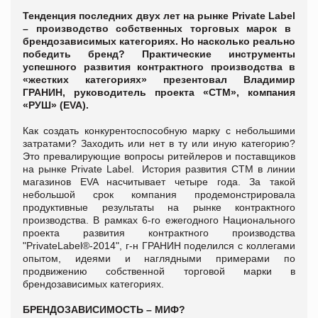
Тенденция последних двух лет на рынке
Private
Label
– производство собственных торговых марок в
брендозависимых категориях. Но насколько реально
победить бренд? Практические инструменты
успешного развития контрактного производства в
«жестких категориях» презентовал Владимир
ГРАНИН, руководитель проекта «СТМ», компания
«РУШ» (Е
VA
).
Как создать конкурентоспособную марку с небольшими
затратами? Заходить или нет в ту или иную категорию?
Это превалирующие вопросы ритейлеров и поставщиков
на рынке Private Label. История развития СТМ в линии
магазинов ЕVA насчитывает четыре года. За такой
небольшой срок компания продемонстрировала
продуктивные результаты на рынке контрактного
производства. В рамках 6-го ежегодного Национального
проекта развития контрактного производства
"PrivateLabel®-2014", г-н ГРАНИН поделился с коллегами
опытом, идеями и наглядными примерами по
продвижению собственной торговой марки в
брендозависимых категориях.
БРЕНДОЗАВИСИМОСТЬ – МИФ?