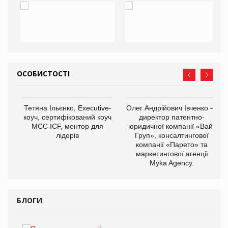
ОСОБИСТОСТІ
,
Тетяна Ільєнко, Executive-
Олег Андрійович Івченко —
ОВ
коуч, сертифікований коуч
директор патентно-
МСС ICF, ментор для
юридичної компанії «Вайз
лідерів
Груп», консалтингової
компанії «Парето» та
маркетингової агенції
Myka Agency.
БЛОГИ