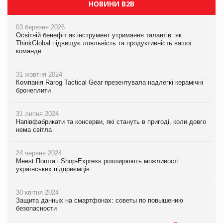
НОВИНИ B2B
03 березня 2026
Освітній бенефіт як інструмент утримання талантів: як
ThinkGlobal підвищує лояльність та продуктивність вашої
команди
31 жовтня 2024
Компанія Rarog Tactical Gear презентувала надлегкі керамічні
бронеплити
31 липня 2024
Напівфабрикати та консерви, які стануть в пригоді, коли довго
нема світла
24 червня 2024
Meest Пошта і Shop-Express розширюють можливості
українських підприємців
30 квітня 2024
Защита данных на смартфонах: советы по повышению
безопасности