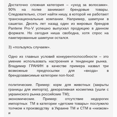
Достаточно сложная категория – «уход за волосами».
90% на полке занимают брендовые товары.
Следовательно, стоит найти нишу, в которой не работают
транснациональные компании. Например, шампуни в
сашетах. Десять лет назад один из мировых брендов
Pantene Pro-V успешно выпускал продукцию в данном
формате. Но сегодня ниша свободна, хотя спрос на
пакетированные шампуни остался.
3) «пользуясь случаем».
Одно из главных условий конкурентоспособности – это
умение использовать настроения и тенденции рынка.
Владимир ГРАНИН в качестве примера назвал три
возможные предпосылки для «входа» в
брендозависимые категории non-food:
политические. Пример: корм для животных (закрыты
границы для импорта), декоративная косметика (ушли с
украинского рынка российские ТМ);
экономические. Пример: отсутствие недорогих
импортных ТМ в категории «детские товары» послужило
толчком к производству в Украине ТМ и СТМ в «низком»
и