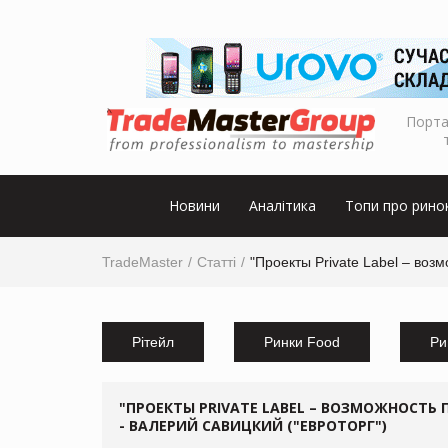
Порта
Новини
Аналітика
Топи про рино
TradeMaster
Статті
"Проекты Private Label – во
Рітейл
Ринки Food
Ри
"ПРОЕКТЫ PRIVATE LABEL – ВОЗМОЖНОСТЬ
- ВАЛЕРИЙ САВИЦКИЙ ("ЕВРОТОРГ")