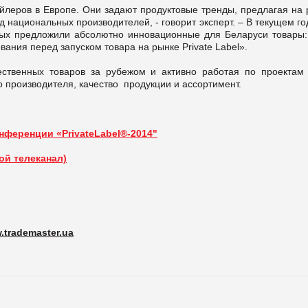
леров в Европе. Они задают продуктовые тренды, предлагая на 
 национальных производителей, - говорит эксперт. – В текущем г
орых предложили абсолютно инновационные для Беларуси товары:
ания перед запуском товара на рынке Private Label».
чественных товаров за рубежом и активно работая по проектам
о производителя, качество продукции и ассортимент.
нференции «PrivateLabel®-2014"
й телеканал)
.trademaster.ua