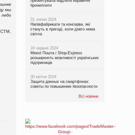
презентувала надлегкі керамічні
рынке
бронеплити
оду мы
 либо
31 липня 2024
Напівфабрикати та консерви, які
стануть в пригоді, коли довго нема
 СТМ,
світла
24 червня 2024
Meest Пошта і Shop-Express
розширюють можливості українських
підприємців
30 квітня 2024
Защита данных на смартфонах:
советы по повышению безопасности
Всі новини