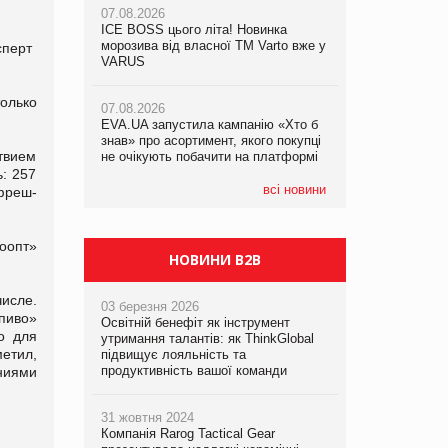
07.08.2026
ICE BOSS цього літа! Новинка
06.08.2026
07.08.2026
морозива від власної ТМ Varto вже у
Смачна новинка для хвостатих: у
сперт
Франція заборонила рекламні дзвінки
VARUS
VARUS з’явилися паучі Varto Paw
без згоди клієнтів
expert від власної ТМ Varto!
олько
07.08.2026
EVA.UA запустила кампанію «Хто б
05.08.2026
знав» про асортимент, якого покупці
Мережа супермаркетів VARUS купує
твием
не очікують побачити на платформі
мережу магазинів формату
convenience store КОЛО: об’єднана
: 257
компанія налічуватиме 374 магазини
всі новини
фреш-
роопт»
НОВИНИ B2B
исле.
03 березня 2026
«пиво»
Освітній бенефіт як інструмент
о для
утримання талантів: як ThinkGlobal
етил,
підвищує лояльність та
продуктивність вашої команди
аниями
31 жовтня 2024
Компанія Rarog Tactical Gear