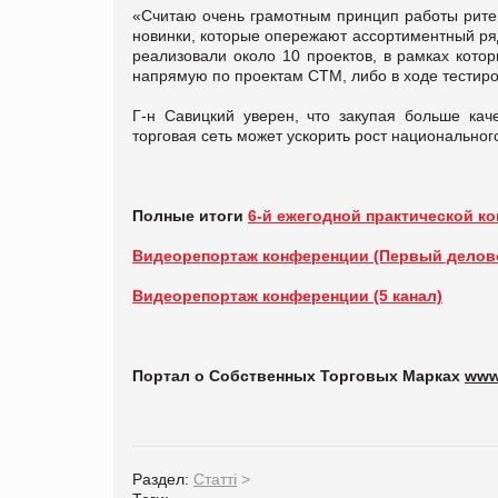
«Считаю очень грамотным принцип работы ритей
новинки, которые опережают ассортиментный ряд
реализовали около 10 проектов, в рамках кот
напрямую по проектам СТМ, либо в ходе тестиров
Г-н Савицкий уверен, что закупая больше ка
торговая сеть может ускорить рост национальног
Полные итоги
6-й ежегодной практической ко
Видеорепортаж конференции (Первый делово
Видеорепортаж конференции (5 канал)
Портал о Собственных Торговых Марках
www
Раздел:
Статті
>