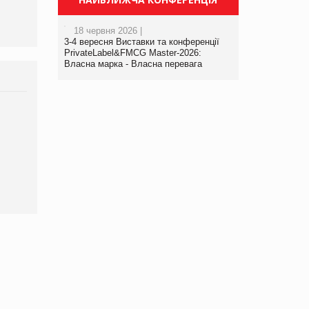
18 червня 2026 |
3-4 вересня Виставки та конференції
PrivateLabel&FMCG Master-2026:
Власна марка - Власна перевага
Брагина Людмила
Просування компанії на
порталі оптової та
роздрібної торгівлі
www.trademaster.ua.
правила. Особливості.