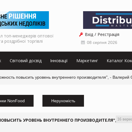
Вхід
Реєстрація
л топ-менеджерів оптової
та роздрібної торгівлі
08 серпня 2026
к
Світовий досвід
Інновації
Маркетинг
Каталог Ком
зможность повысить уровень внутреннего производителя", - Валерий
нки NonFood
Нерухомість
16 вере
 ПОВЫСИТЬ УРОВЕНЬ ВНУТРЕННЕГО ПРОИЗВОДИТЕЛЯ",