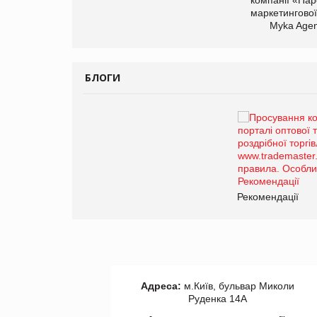
маркетингової
Myka Agen
БЛОГИ
Брагина Людмила
Просування компанії на
порталі оптової та
роздрібної торгівлі
www.trademaster.ua.
правила. Особливості.
ії
Рекомендації
Адреса:
м.Київ, бульвар Миколи
Руденка 14А