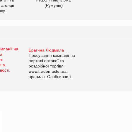
 агенції
(Румунія)
cy.
Брагина Людмила
Просування компанії на
порталі оптової та
роздрібної торгівлі
www.trademaster.ua.
правила. Особливості.
Рекомендації