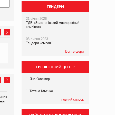
ТЕНДЕРИ
21 січня 2026
ТДВ «Золотоніський маслоробний
комбінат»
03 липня 2023
Тендери компанії
Всі тендери
ТРЕНІНГОВИЙ ЦЕНТР
Яна Олентир
Тетяна Ільєнко
сник
Олексій Логачов-Михайлов
Яна Сараніна, директор
повний список
ежі
Файно маркет Директор
компанії «УкраМарин»
департаменту з
виробництва
НАЙБЛИЖЧА КОНФЕРЕНЦІЯ