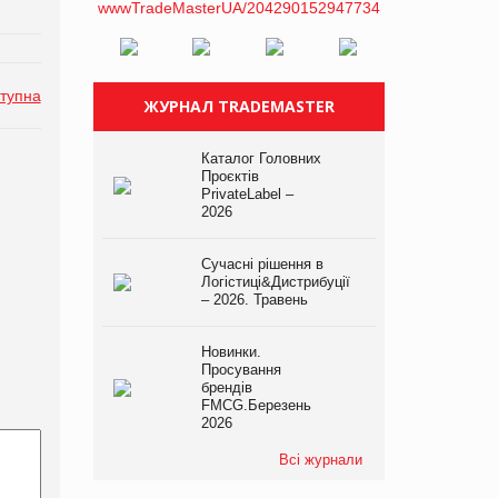
тупна
ЖУРНАЛ TRADEMASTER
Каталог Головних
Проєктів
PrivateLabel –
2026
Сучасні рішення в
Логістиці&Дистрибуції
– 2026. Травень
Новинки.
Просування
брендів
FMCG.Березень
2026
Всі журнали