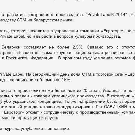
а развития контрактного производства "PrivateLabel®-2014" эк
зводству СТМ на беларусском рынке.
опт», которая находится в управлении компании «Евроторг», не т
rivate Label, но и вырасти в вопросе культуры производства.
ларуси составляет не более 2,5%. Связано это с отсутс
траны. «Евроопт» - самая крупная национальная розничная сеть
ов в Российской Федерации. В прошлом году компания открыла 
rivate Label. На сегодняшний день доля СТМ в торговой сети «Ев
год –наращивание объемов до 15%.
чает с производителями более чем из 20 стран, Украина – в их ч
вольно лоялен к товарам украинского производства. В категории 
 сугубо украинской концепцией. То же направление было выбран
ортиментный ряд достаточно стандартизирован. Г-н САВИЦКИЙ отм
й «Евроторг» открыт к сотрудничеству с производственными комп
 мясная продукция) и других.
т курс на углубление в инновации.