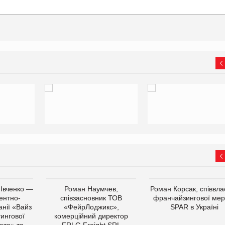
 Івченко —
Роман Наумчев,
Роман Корсак, співвла
ентно-
співзасновник ТОВ
франчайзингової мер
нії «Вайз
«ФейрЛоджикс»,
SPAR в Україні
тингової
комерційний директор
ето» та
FRLG Freight SRL