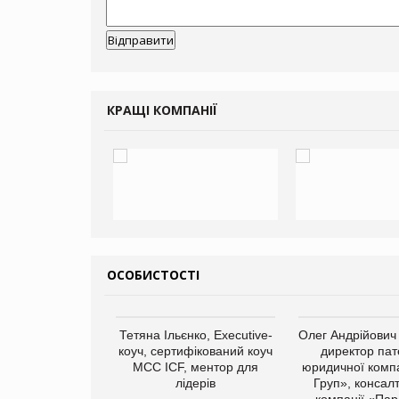
КРАЩІ КОМПАНІЇ
ОСОБИСТОСТІ
арас Ігорович,
Тетяна Ільєнко, Executive-
Олег Андрійович
иробництва ТОВ
коуч, сертифікований коуч
директор пат
Герчак"
МСС ICF, ментор для
юридичної компа
лідерів
Груп», консал
компанії «Пар