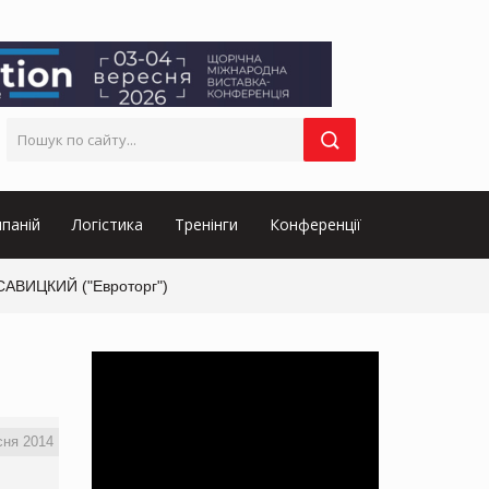
паній
Логістика
Тренінги
Конференції
 САВИЦКИЙ ("Евроторг")
сня 2014