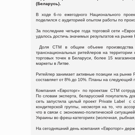
(Беларусь).
В ходе 6-го ежегодного Национального проект
поделился с аудиторией опытом работы по прои
За последние четыре года торговой сети «Евро
удалось достичь значимых результатов на рынке P
Доля СТМ в общем объеме производства Бе
транснациональных ритейлеров на территории с
торговых точек в Беларуси, более 15 магазин
маркеты в Литве.
Ритейлер занимает активные позиции на рынке P
составляет от 8% до 10%. Планы на следующий 
Компания «Евроторг» по проектам СТМ сотрудни
По словам эксперта, беларусский покупатель до
сеть запустила целый проект Private Label с
кондитерской группы, несмотря на то, что асс
что в связи с экономико-политической ситуацие
Украины во фреш-категориях (молочная, рыбная,
На сегодняшний день компания «Евроторг» держи