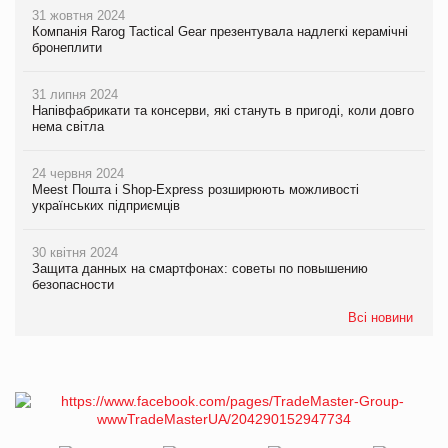
31 жовтня 2024
Компанія Rarog Tactical Gear презентувала надлегкі керамічні
бронеплити
31 липня 2024
Напівфабрикати та консерви, які стануть в пригоді, коли довго
нема світла
24 червня 2024
Meest Пошта і Shop-Express розширюють можливості
українських підприємців
30 квітня 2024
Защита данных на смартфонах: советы по повышению
безопасности
Всі новини