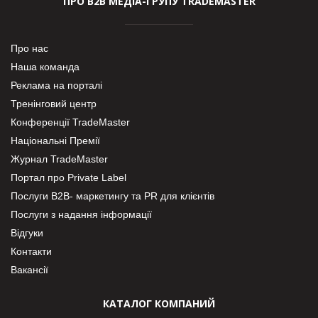
ПРО В2В МЕДІА-ГРУПУ TRADEMASTER
Про нас
Наша команда
Реклама на порталі
Тренінговий центр
Конференції TradeMaster
Національні Премії
Журнал TradeMaster
Портал про Private Label
Послуги В2В- маркетингу та PR для клієнтів
Послуги з надання інформації
Відгуки
Контакти
Вакансії
КАТАЛОГ КОМПАНИЙ