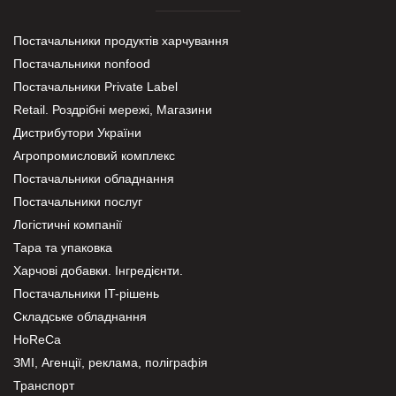
Постачальники продуктів харчування
Постачальники nonfood
Постачальники Private Label
Retail. Роздрібні мережі, Магазини
Дистрибутори України
Агропромисловий комплекс
Постачальники обладнання
Постачальники послуг
Логістичні компанії
Тара та упаковка
Харчові добавки. Інгредієнти.
Постачальники IT-рішень
Складське обладнання
HoReCa
ЗМІ, Агенції, реклама, поліграфія
Транспорт