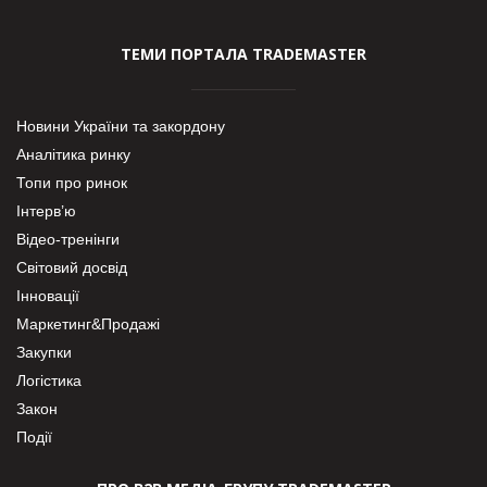
ТЕМИ ПОРТАЛА TRADEMASTER
Новини України та закордону
Аналітика ринку
Топи про ринок
Інтерв’ю
Відео-тренінги
Світовий досвід
Інновації
Маркетинг&Продажі
Закупки
Логістика
Закон
Події