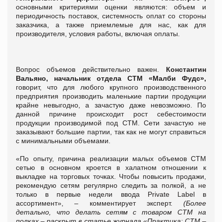
основными критериями оценки являются: объем и
периодичность поставок, системность оплат со стороны
заказчика, а также приемлемые для нас, как для
производителя, условия работы, включая оплаты.
Вопрос объемов действительно важен.
Константин
Вальяно, начальник отдела СТМ «Малби Фудс»,
говорит, что
для любого крупного производственного
предприятия производить маленькие партии продукции
крайне невыгодно, а зачастую даже невозможно. По
данной причине происходит рост себестоимости
продукции производимой под СТМ. Сети зачастую не
заказывают большие партии, так как не могут справиться
с минимальными объемами.
«По опыту, причина реализации малых объемов СТМ
сетью в основном кроется в халатном отношении к
выкладке на торговых точках. Чтобы повысить продажи,
рекомендую сетям регулярно следить за полкой, а не
только в первые недели ввода Private Label в
ассортимент», – комментирует эксперт.
(Более
детально, что делать сетям с товаром СТМ на
полках – раскрыт в статье журнала «Практика: СТМ –