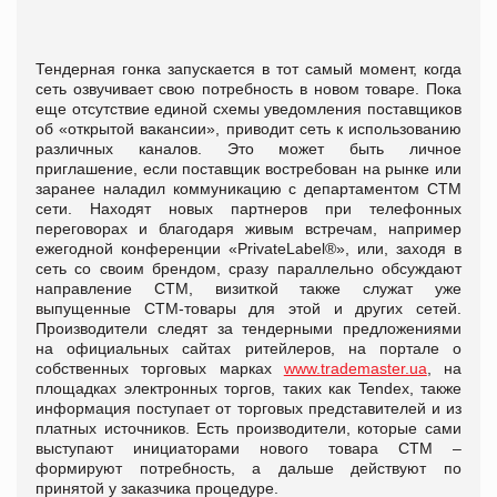
Тендерная гонка запускается в тот самый момент, когда
сеть озвучивает свою потребность в новом товаре. Пока
еще отсутствие единой схемы уведомления поставщиков
об «открытой вакансии», приводит сеть к использованию
различных каналов. Это может быть личное
приглашение, если поставщик востребован на рынке или
заранее наладил коммуникацию с департаментом СТМ
сети. Находят новых партнеров при телефонных
переговорах и благодаря живым встречам, например
ежегодной конференции «PrivateLabel®», или, заходя в
сеть со своим брендом, сразу параллельно обсуждают
направление СТМ, визиткой также служат уже
выпущенные СТМ-товары для этой и других сетей.
Производители следят за тендерными предложениями
на официальных сайтах ритейлеров, на портале о
собственных торговых марках
www.trademaster.ua
, на
площадках электронных торгов, таких как Tendex, также
информация поступает от торговых представителей и из
платных источников. Есть производители, которые сами
выступают инициаторами нового товара СТМ –
формируют потребность, а дальше действуют по
принятой у заказчика процедуре.