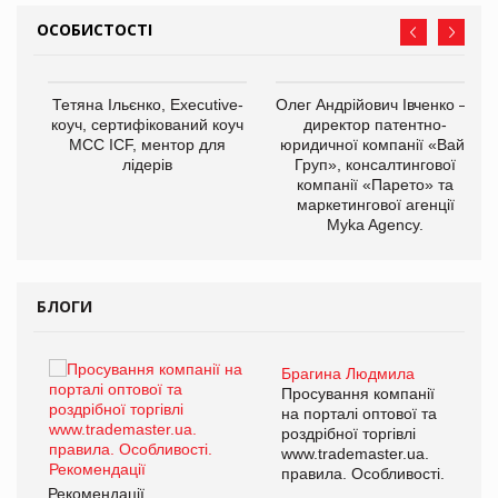
ОСОБИСТОСТІ
,
Тетяна Ільєнко, Executive-
Олег Андрійович Івченко —
ОВ
коуч, сертифікований коуч
директор патентно-
МСС ICF, ментор для
юридичної компанії «Вайз
лідерів
Груп», консалтингової
компанії «Парето» та
маркетингової агенції
Myka Agency.
БЛОГИ
Брагина Людмила
ї
Просування компанії
а
на порталі оптової та
роздрібної торгівлі
www.trademaster.ua.
і.
правила. Особливості.
Рекомендації
Ре