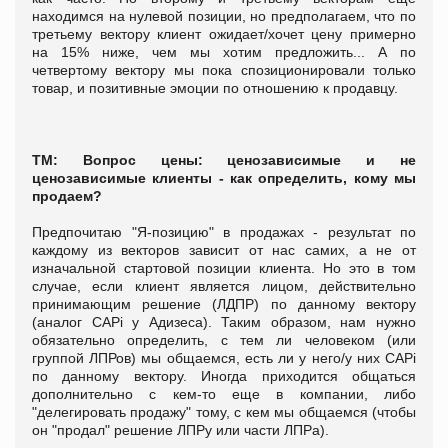
находимся на нулевой позиции, но предполагаем, что по
третьему вектору клиент ожидает/хочет цену примерно
на 15% ниже, чем мы хотим предложить... А по
четвертому вектору мы пока спозиционировали только
товар, и позитивные эмоции по отношению к продавцу.
ТМ: Вопрос цены: ценозависимые и не
ценозависимые клиенты - как определить, кому мы
продаем?
Предпочитаю "Я-позицию" в продажах - результат по
каждому из векторов зависит от нас самих, а не от
изначальной стартовой позиции клиента. Но это в том
случае, если клиент является лицом, действительно
принимающим решение (ЛДПР) по данному вектору
(аналог CAPi у Адизеса). Таким образом, нам нужно
обязательно определить, с тем ли человеком (или
группой ЛПРов) мы общаемся, есть ли у него/у них CAPi
по данному вектору. Иногда приходится общаться
дополнительно с кем-то еще в компании, либо
"делегировать продажу" тому, с кем мы общаемся (чтобы
он "продал" решение ЛПРу или части ЛПРа).