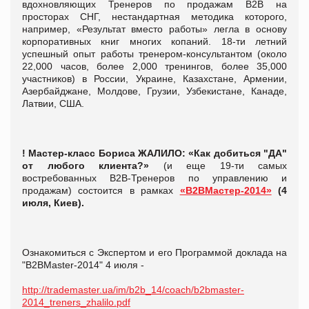
вдохновляющих Тренеров по продажам В2В на
просторах СНГ, нестандартная методика которого,
например, «Результат вместо работы» легла в основу
корпоративных книг многих копаний. 18-ти летний
успешный опыт работы тренером-консультантом (около
22,000 часов, более 2,000 тренингов, более 35,000
участников) в России, Украине, Казахстане, Армении,
Азербайджане, Молдове, Грузии, Узбекистане, Канаде,
Латвии, США.
! Мастер-класс Бориса ЖАЛИЛО: «Как добиться "ДА"
от любого клиента?»
(и еще 19-ти самых
востребованных B2B-Тренеров по управлению и
продажам) состоится в рамках
«В2ВМастер-2014»
(4
июля, Киев).
Ознакомиться с Экспертом и его Программой доклада на
"B2BMaster-2014" 4 июля -
http://trademaster.ua/im/b2b_14/coach/b2bmaster-
2014_treners_zhalilo.pdf