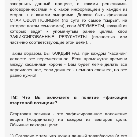
завершить данный процесс, с какими решениями-
договоренностями + с какой информацией у каждой из
сторон + с какими эмоциями. Должна быть фиксация
СТАРТОВОЙ ПОЗИЦИИ (по сути то самое "сырье", на
которое потом ссылаемся), свои АРГУМЕНТЫ, каждый из
которых ведет к упомянутым ранее целям, свои
ЗАФИКСИРОВАННЫЕ РЕЗУЛЬТАТЫ (полностью или
частично соответствующие этой цели)...
Таким образом, Вы КАЖДЫЙ РАЗ, при каждом "касании"
делаете все перечисленное. Если промежуток времени
между касаниями короче - Вам будет легче делать все
перечисленное, если длиннее - немного сложнее, но все
равно нужно!
ТМ: Что Вы включаете в понятие «фиксация
стартовой позиции»?
Стартовая позиция - это зафиксированное положение
вещей (координаты) на каждом из векторов цели.
Обычные векторы цели:
1) Согласие с тем, что нужен данный товар/услуга (и его