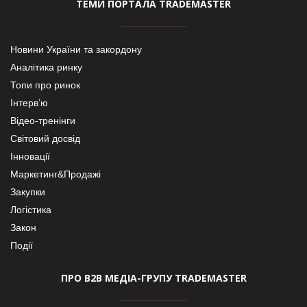
ТЕМИ ПОРТАЛА TRADEMASTER
Новини України та закордону
Аналітика ринку
Топи про ринок
Інтерв’ю
Відео-тренінги
Світовий досвід
Інновації
Маркетинг&Продажі
Закупки
Логістика
Закон
Події
ПРО В2В МЕДІА-ГРУПУ TRADEMASTER