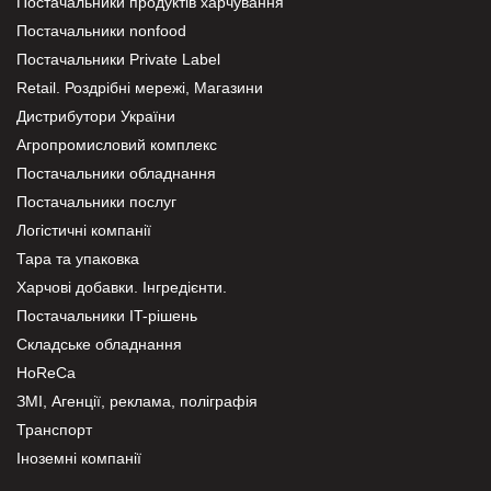
Постачальники продуктів харчування
Постачальники nonfood
Постачальники Private Label
Retail. Роздрібні мережі, Магазини
Дистрибутори України
Агропромисловий комплекс
Постачальники обладнання
Постачальники послуг
Логістичні компанії
Тара та упаковка
Харчові добавки. Інгредієнти.
Постачальники IT-рішень
Складське обладнання
HoReCa
ЗМІ, Агенції, реклама, поліграфія
Транспорт
Іноземні компанії