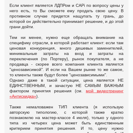
Если клиент является ЛДПРом и CAPi по вопросу цены у
него есть, то Вы сможете ему продать свою цену. В
противном случае придется нащупать ту грань, до
которой он действительно принимает решение, и до этой
грани дойти.
Тем ни менее, нужно еще обращать внимание на
специфику отрасли, в которой работает клиент: если там
ценовая конкуренция, много дешевых заменителей,
минимальные затраты на вход и затраты на
переключения (по Портеру), рынок покупателя, а не
продавца - скорее всего компания клиента является
"ценозависимой". И если на Вашем рынке то же самое,
то клиенты также будут более "ценозависимыми".
Однако даже в такой ситуации, цена является НЕ
ЕДИНСТВЕННЫМ, и зачастую НЕ САМЫМ ВАЖНЫМ
фактором принятия решения (см.
мой видеотренинг
«Антискидка»
).
Также немаловажен ТИП клиента (я использую
авторскую типологию, с которой также кратко
познакомлю на мастер-классе 4 июля), только у одного
типа из четырех цена может быть единственным
критерием принятия решения. И то, цену нужно