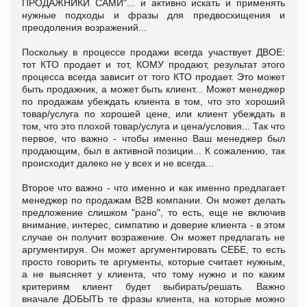
ПРОДАЖНИКИ САМИ"... и активно искать и применять
нужные подходы и фразы для предвосхищения и
преодоления возражений...
Поскольку в процессе продажи всегда участвует ДВОЕ:
тот КТО продает и тот, КОМУ продают, результат этого
процесса всегда зависит от того КТО продает. Это может
быть продажник, а может быть клиент... Может менеджер
по продажам убеждать клиента в том, что это хороший
товар/услуга по хорошей цене, или клиент убеждать в
том, что это плохой товар/услуга и цена/условия... Так что
первое, что важно - чтобы именно Ваш менеджер был
продающим, был в активной позиции... К сожалению, так
происходит далеко не у всех и не всегда...
Второе что важно - что именно и как именно предлагает
менеджер по продажам B2B компании. Он может делать
предложение слишком "рано", то есть, еще не включив
внимание, интерес, симпатию и доверие клиента - в этом
случае он получит возражение. Он может предлагать не
аргументируя. Он может аргументировать СЕБЕ, то есть
просто говорить те аргументы, которые считает нужным,
а не выясняет у клиента, что тому нужно и по каким
критериям клиент будет выбирать/решать. Важно
вначале ДОБЫТЬ те фразы клиента, на которые можно