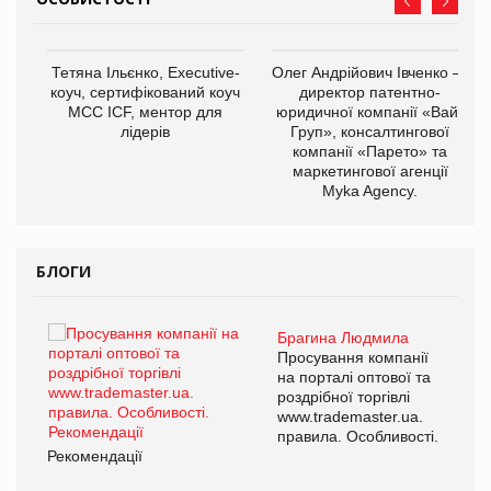
,
Тетяна Ільєнко, Executive-
Олег Андрійович Івченко —
ОВ
коуч, сертифікований коуч
директор патентно-
МСС ICF, ментор для
юридичної компанії «Вайз
лідерів
Груп», консалтингової
компанії «Парето» та
маркетингової агенції
Myka Agency.
БЛОГИ
Брагина Людмила
ї
Просування компанії
а
на порталі оптової та
роздрібної торгівлі
www.trademaster.ua.
і.
правила. Особливості.
Рекомендації
Ре