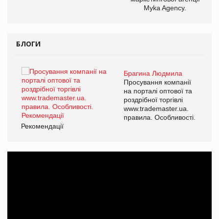
Myka Agency.
БЛОГИ
Брагина Людмила
ї
Просування компанії
а
на порталі оптової та
роздрібної торгівлі
www.trademaster.ua.
і.
правила. Особливості.
Рекомендації
Ре