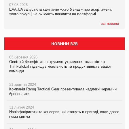
Франція заборонила рекламні дзвінки без згоди клієнтів
07.08.2026
EVA.UA запустила кампанію «Хто б знав» про асортимент,
05.08.2026
якого покупці не очікують побачити на платформі
Мережа супермаркетів VARUS купує мережу магазинів
формату convenience store КОЛО: об’єднана компанія
налічуватиме 374 магазини
всі новини
НОВИНИ B2B
03 березня 2026
Освітній бенефіт як інструмент утримання талантів: як
ThinkGlobal підвищує лояльність та продуктивність вашої
команди
31 жовтня 2024
Компанія Rarog Tactical Gear презентувала надлегкі керамічні
бронеплити
31 липня 2024
Напівфабрикати та консерви, які стануть в пригоді, коли довго
нема світла