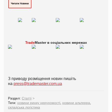
Trade
Master в
соціальних мережах
З приводу розміщення новин пишіть
на
press@trademaster.com.ua
Раздел:
Статті
>
Теги:
новини ринку нерухомості
,
новини альтерра
,
складська логістика