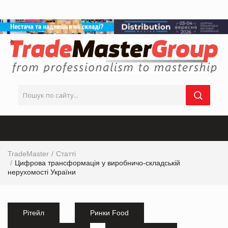
TradeMaster
Статті
Цифрова трансформація у виробничо-складській
нерухомості України
Рітейл
Ринки Food