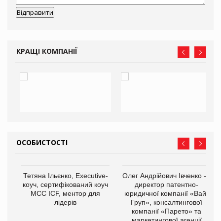
КРАЩІ КОМПАНІЇ
ОСОБИСТОСТІ
,
Тетяна Ільєнко, Executive-
Олег Андрійович Івченко —
ОВ
коуч, сертифікований коуч
директор патентно-
МСС ICF, ментор для
юридичної компанії «Вайз
лідерів
Груп», консалтингової
компанії «Парето» та
маркетингової агенції