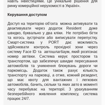
навіть інвестиціями
.
Це унікальне рішення для
ринку комерційної нерухомості в Україні».
Керування доступом
Доступ на територію об’єкта можна активувати та
деактивувати через додаток Resident дуже
швидко, буквально у два кліки. Не потрібно бігти
та когось зустрічати або виписувати перепустку.
Смарт-система у PORT дає можливість
здійснювати контроль прохідної зони через
систему Face ID та автошлагбаум, який розпізнає
номер автівки. Система керує простором та
транспортом, що забезпечує швидке пересування
автомобілів та уникнення блокувань дороги чи
паркомісць. Додаток також рахує кількість
транспорту на парковці, а отже, кожний резидент,
що має квоту для вантажних і легкових
автомобілів, бачить, скільки та яких авто в моменті
часу перебуває на території. З урахуванням
безперебійного живлення комплексу, система
працює 24/7.