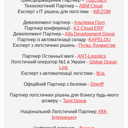
Трансформаційний Партнер –
YouCoach
Технологічний Партнер –
ABM Cloud
Експерт з IT рішень для логістики -
WEZOM
Девелопмент партнер -
Альтерра Груп
Партнер конференції -
K2 Cloud ERP
Девелопмент Партнер
-
Alfa Development Group
Партнер із автоматизації складу -
KAPELOU
Експерт з логістичних рішень -
Пульс Лоджистик
Партнер Останньої милі -
ANT-Logistics
Логістичний оператор №1 в Україні -
Global Ocean
Link
Експерт з автоматизації логістики -
ItUa
Офіційний Партнер з безпеки
-
Sheriff
Партнер логістичних рішень для бізнесу будь-якого
розміру –
Tanit Group
Національний Логістичний Партнер
УВК-
Інтернешнл