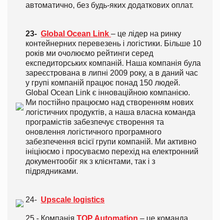
автоматично, без будь-яких додаткових оплат.
23-
Global Ocean Link
– це лідер на ринку
контейнерних перевезень і логістики. Більше 10
років ми очолюємо рейтинги серед
експедиторських компаній. Наша компанія була
зареєстрована в липні 2009 року, а в даний час
у групі компаній працює понад 150 людей.
Global Ocean Link є інноваційною компанією.
Ми постійно працюємо над створенням нових
логістичних продуктів, а наша власна команда
програмістів забезпечує створення та
оновлення логістичного програмного
забезпечення всієї групи компаній. Ми активно
ініціюємо і просуваємо перехід на електронний
документообіг як з клієнтами, так і з
підрядниками.
24-
Upscale logistics
25 - Компанія
TOP Automation
– це команда