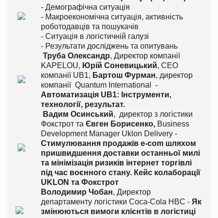
- Демографічна ситуація
- Макроекономічна ситуація, активність
роботодавців та пошукачів
- Ситуація в логістичній галузі
- Результати досліджень та опитувань
Труба Олександр
, Директор компанії
KAPELOU,
Юрій Соневицький
, CEO
компанії UB1,
Бартош Фурман
, директор
компанії Quantum International -
Автоматизація UB1: Інструменти,
технології, результат.
Вадим Осинський
, директор з логістики
Фокстрот та
Євген Борисенко,
Business
Development Manager Uklon Delivery -
Стимулювання продажів
e
-
com
шляхом
пришвидшення доставки останньої милі
та мінімізація ризиків інтернет торгівлі
під час воєнного стану.
Кейс колаборації
UKLON та Фокстрот
Володимир Чобан
, Директор
департаменту логістики Coca-Cola HBC -
Як
змінюються вимоги клієнтів в логістиці