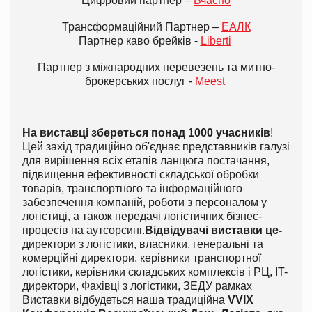
Цифровий партнер –
Вчасно
Трансформаційний Партнер –
ЕАЛК
Партнер каво брейків -
Liberti
Партнер з міжнародних перевезень та митно-
брокерських послуг -
Meest
На виставці збереться понад 1000 учасників
!
Цей захід традиційно об'єднає представників галузі
для вирішення всіх етапів ланцюга постачання,
підвищення ефективності складської обробки
товарів, транспортного та інформаційного
забезпечення компаній, роботи з персоналом у
логістиці, а також передачі логістичних бізнес-
процесів на аутсорсинг.
Відвідувачі виставки це
-
директори з логістики, власники, генеральні та
комерційні директори, керівники транспортної
логістики, керівники складських комплексів і РЦ, IT-
директори, Фахівці з логістики, ЗЕД
У рамках
Виставки відбудеться наша традиційна
VV
I
X