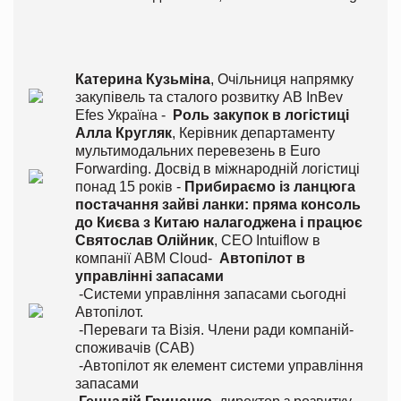
Катерина Кузьміна
, Очільниця напрямку
закупівель та сталого розвитку AB InBev
Efes Україна -
Роль закупок в логістиці
Алла Кругляк
, Керівник департаменту
мультимодальних перевезень в Euro
Forwarding. Досвід в міжнародній логістиці
понад 15 років -
Прибираємо із ланцюга
постачання зайві ланки: пряма консоль
до Києва з Китаю налагоджена і працює
Святослав Олійник
, СЕО Intuiflow в
компанії ABM Cloud-
Автопілот в
управлінні запасами
-Системи управління запасами сьогодні
Автопілот.
-Переваги та Візія. Члени ради компаній-
споживачів (CAB)
-Автопілот як елемент системи управління
запасами