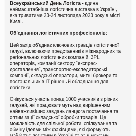
Всеукраїнський День Логіста
- єдина
наймасштабніша логістична виставка в Україні,
яка триватиме 23-24 листопада 2023 року в місті
Києві.
Об’єднання логістичних професіоналів:
Цей захід об'єднає ключових гравців логістичної
галузі, включаючи представників міжнародних та
регіональних логістичних компаній, 3PL
операторів, компанії сектору "експрес-
доставлення", транспортно-експедиторські
компанії, складські оператори, митні брокери та
постачальників IT-рішень й обладнання для
логістики.
Очікується участь понад 1000 учасників з різних
галузей, які працюватимуть над вирішенням
найважливіших завдань ланцюга постачання та
оптимізації складської обробки товарів.
Це
можливість для спільної роботи, спілкування та
обміну ідеями між фахівцями, які формують
майбутнє логістики в Україні та за її межами