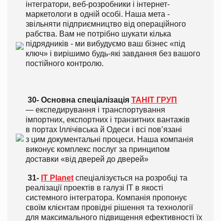
інтегратори, веб-розробники і інтернет-
маркетологи в одній особі.
Наша мета -
звільняти підприємництво від операційного
рабства. Вам не потрібно шукати кілька
підрядників - ми вибудуємо ваш бізнес «під
ключ» і вирішимо будь-які завдання без вашого
постійного контролю.
30- Основна спеціалізація
ТАНІТ ГРУП
— експедирування і транспортування
імпортних, експортних і транзитних вантажів
в портах Іллічівська й Одеси і всі пов’язані
з цим документальні процеси.
Наша компанія
виконує комплекс послуг за принципом
доставки «від дверей до дверей»
31-
IT Planet
спеціалізується на розробці та
реалізації проектів в галузі IT в якості
системного інтегратора. Компанія пропонує
своїм клієнтам провідні рішення та технології
для максимального підвищення ефективності їх