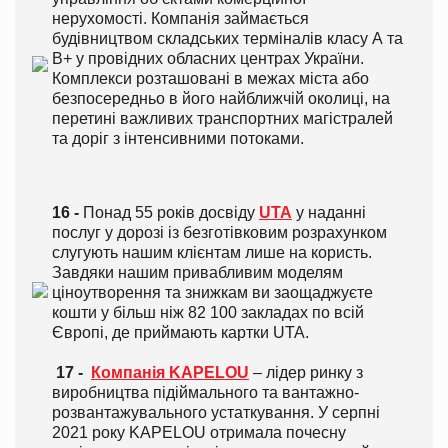
нерухомості. Компанія займається
будівництвом складських терміналів класу А та
В+ у провідних обласних центрах України.
Комплекси розташовані в межах міста або
безпосередньо в його найближчій околиці, на
перетині важливих транспортних магістралей
та доріг з інтенсивними потоками.
16 -
Понад 55 років досвіду
UTA
у наданні
послуг у дорозі із безготівковим розрахунком
слугують нашим клієнтам лише на користь.
Завдяки нашим привабливим моделям
ціноутворення та знижкам ви заощаджуєте
кошти у більш ніж 82 100 закладах по всій
Європі, де приймають картки UTA.
17 -
Компанія KAPELOU
– лідер ринку з
виробництва підіймального та вантажно-
розвантажувального устаткування. У серпні
2021 року KAPELOU отримала почесну