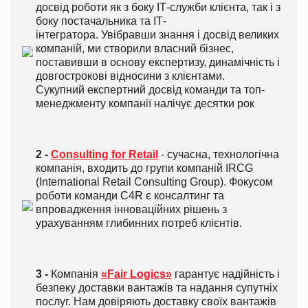
досвід роботи як з боку ІТ-служби клієнта, так і з
боку постачальника та ІТ-
інтегратора. Увібравши знання і досвід великих
компаній, ми створили власний бізнес,
поставивши в основу експертизу, динамічність і
довгострокові відносини з клієнтами.
Сукупний експертний досвід команди та топ-
менеджменту компанії налічує десятки рок
2 -
Consulting for Retail
- сучасна, технологічна
компанія, входить до групи компаній IRCG
(International Retail Consulting Group). Фокусом
роботи команди C4R є консалтинг та
впровадження інноваційних рішень з
урахуванням глибинних потреб клієнтів.
3 -
Компанія
«Fair Logics»
гарантує надійність і
безпеку доставки вантажів та надання супутніх
послуг. Нам довіряють доставку своїх вантажів