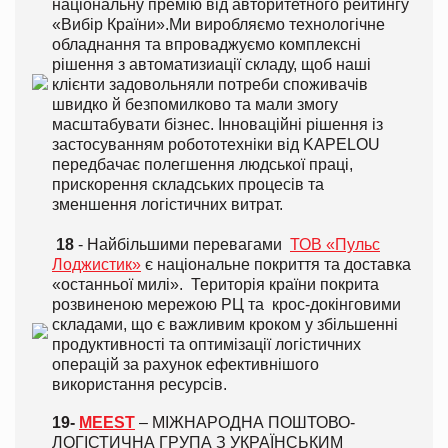
національну премію від авторитетного рейтингу
«Вибір Країни».
Ми виробляємо технологічне
обладнання та впроваджуємо комплексні
рішення з автоматизиації складу, щоб наші
клієнти задовольняли потреби споживачів
швидко й безпомилково та мали змогу
масштабувати бізнес. Інноваційні рішення із
застосуванням робототехніки від KAPELOU
передбачає полегшення людської праці,
прискорення складських процесів та
зменшення логістичних витрат.
18
-
Найбільшими перевагами
ТОВ «Пульс
Лоджистик»
є національне покриття та доставка
«останньої милі». Територія країни покрита
розвиненою мережою РЦ та крос-докінговими
складами, що є важливим кроком у збільшенні
продуктивності та оптимізації логістичних
операцій за рахунок ефективнішого
використання ресурсів.
19-
MEEST
– МІЖНАРОДНА ПОШТОВО-
ЛОГІСТИЧНА ГРУПА З УКРАЇНСЬКИМ