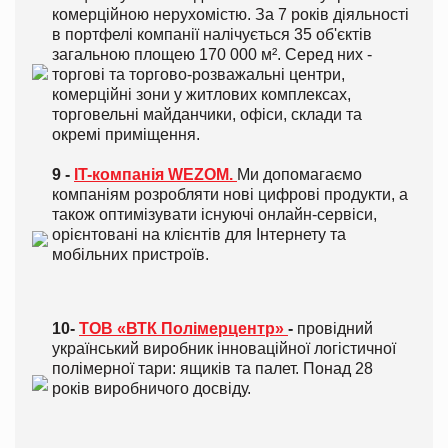
комерційною нерухомістю. За 7 років діяльності
в портфелі компанії налічується 35 об'єктів
загальною площею 170 000 м². Серед них -
торгові та торгово-розважальні центри,
комерційні зони у житлових комплексах,
торговельні майданчики, офіси, склади та
окремі приміщення.
9 -
IT-компанія WEZOM.
Ми допомагаємо
компаніям розробляти нові цифрові продукти, а
також оптимізувати існуючі онлайн-сервіси,
орієнтовані на клієнтів для Інтернету та
мобільних пристроїв.
10-
ТОВ «ВТК Полімерцентр»
-
провідний
український виробник інноваційної логістичної
полімерної тари: ящиків та палет. Понад 28
років виробничого досвіду.