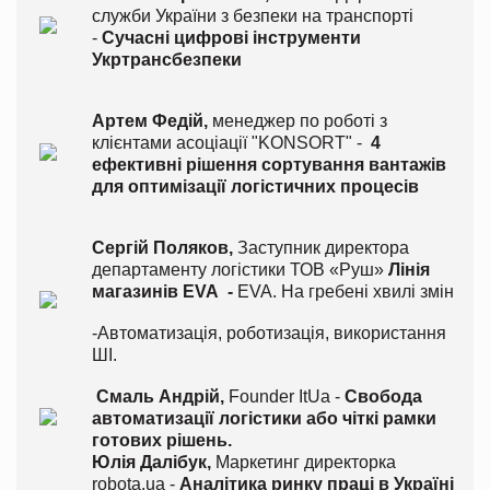
служби України з безпеки на транспорті
-
Сучасні цифрові інструменти
Укртрансбезпеки
Артем Федій,
менеджер по роботі з
клієнтами асоціації "KONSORT" -
4
ефективні рішення сортування вантажів
для оптимізації логістичних процесів
Сергій Поляков,
Заступник директора
департаменту логістики ТОВ «Руш»
Лінія
магазинів EVA -
EVA. На гребені хвилі змін
-Автоматизація, роботизація, використання
ШІ.
Смаль Андрій,
Founder ItUa -
Свобода
автоматизації логістики або чіткі рамки
готових рішень.
Юлія Далібук,
Маркетинг директорка
robota.ua -
Аналітика ринку праці в Україні