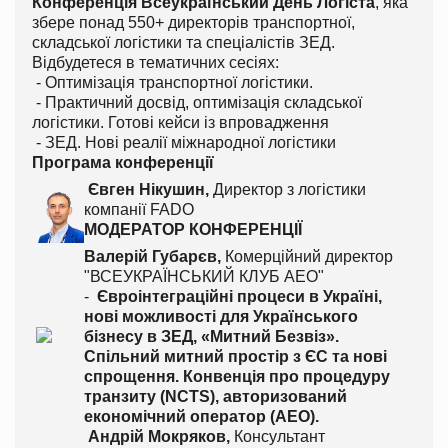
Конференція Всеукраїнський День Логіста
, яка
збере понад 550+ директорів транспортної,
складської логістики та спеціалістів ЗЕД.
Відбудетеся в тематичних сесіях:
- Оптимізація транспортної логістики.
- Практичний досвід, оптимізація складської
логістики. Готові кейси із впровадження
- ЗЕД. Нові реалії міжнародної логістики
Програма конференції
Євген Нікушин,
Директор з логістики
компанії FADO
МОДЕРАТОР КОНФЕРЕНЦІЇ
Валерій Губарєв,
Комерційний директор
"ВСЕУКРАЇНСЬКИЙ КЛУБ АЕО"
-
Євроінтеграційні процеси в Україні,
нові можливості для Українського
бізнесу в ЗЕД, «Митний Безвіз».
Спільний митний простір з ЄС та нові
спрощення. Конвенція про процедуру
транзиту (NCTS), авторизований
економічний оператор (AEO).
Андрій Мокряков,
Консультант