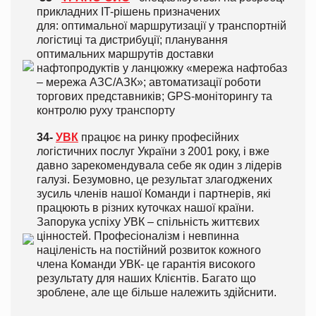
прикладних IT-рішень призначених
для: оптимальної маршрутизації у транспортній
логістиці та дистрибуції; планування
оптимальних маршрутів доставки
нафтопродуктів у ланцюжку «мережа нафтобаз
– мережа АЗС/АЗК»; автоматизації роботи
торгових представників; GPS-моніторингу та
контролю руху транспорту
34-
УВК
працює на ринку професійних
логістичних послуг України з 2001 року, і вже
давно зарекомендувала себе як один з лідерів
галузі. Безумовно, це результат злагоджених
зусиль членів нашої Команди і партнерів, які
працюють в різних куточках нашої країни.
Запорука успіху УВК – спільність життєвих
цінностей. Професіоналізм і невпинна
націленість на постійний розвиток кожного
члена Команди УВК- це гарантія високого
результату для наших Клієнтів. Багато що
зроблене, але ще більше належить здійснити.