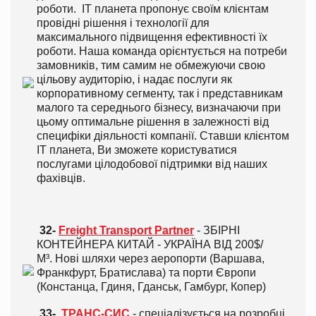
роботи. ІТ планета пропонує своїм клієнтам
провідні рішення і технології для
максимального підвищення ефективності їх
роботи. Наша команда орієнтується на потреби
замовників, тим самим не обмежуючи свою
цільову аудиторію, і надає послуги як
корпоративному сегменту, так і представникам
малого та середнього бізнесу, визначаючи при
цьому оптимальне рішення в залежності від
специфіки діяльності компанії. Ставши клієнтом
ІТ планета, Ви зможете користуватися
послугами цілодобової підтримки від наших
фахівців.
32-
Freight Transport Partner
- З
БІРНІ
КОНТЕЙНЕРА
КИТАЙ - УКРАЇНА ВІД 200$/
М³.
Нові шляхи через аеропорти (Варшава,
Франкфурт, Братислава)
та порти Європи
(Констанца, Гдиня, Гданськ, Гамбург, Копер)
33-
ТРАНС-СИС
- спеціалізується на розробці