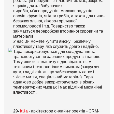
реалізація продукції із пластичних мас, зокрема
ящиків для хлібобулочних
виробів, м’ясопродуктів, молокопродуктів,
овочів, фруктів, ягід та грибів, а також для пиво-
безалкогольної, лікеро-горілчаної
промисловості і т.д. Товариство також
займається переробкою вторинної сировини та
матеріалів.
У нас Ви можете купити якісну і безпечну
пластикову тару, яка служить довго і надійно.
Тара використовується для складування та
транспортування харчових продуктів і напоїв.
Тому ящики з пластику відповідають всім
технічним і технологічним вимогам (закруглені
кути, гладкі стінки, що забезпечують легке і
якісне миття, спеціальний матеріал). Тара
однаково добре використовується в різних
температурних умовах і має відмінні механічні
властивості.
29-
ItUa
- архітектори онлайн-проектів - CRM-