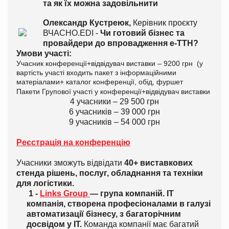
та як їх можна задовільнити
Олександр Кустреюк,
Керівник проєкту
ВЧАСНО.EDI -
Чи готовий бізнес та
провайдери до впровадження е-ТТН?
Умови участі:
Учасник конференції+відвідувач виставки – 9200 грн (у
вартість участі входить пакет з інформаційними
матеріалами+ каталог конференції, обід, фуршет
Пакети Групової участі у конференції+відвідувач виставки
4 учасники – 29 500 грн
6 учасників – 39 000 грн
9 учасників – 54 000 грн
Реєстрація на конференцію
Учасники зможуть відвідати
40+ виставкових
стенда рішень, послуг, обладнання та техніки
для логістики.
1 -
Links Group
— група компаній. IT
компанія, створена професіоналами в галузі
автоматизації бізнесу, з багаторічним
досвідом у IT.
Команда компанії має багатий