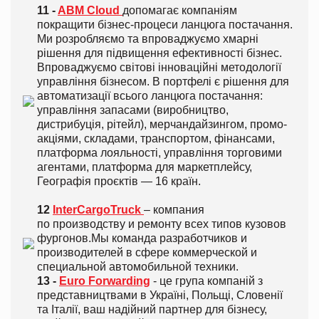
11 -
ABM Cloud
допомагає компаніям
покращити бізнес-процеси ланцюга постачання.
Ми розробляємо та впроваджуємо хмарні
рішення для підвищення ефективності бізнес.
Впроваджуємо світові інноваційні методології
управління бізнесом. В портфелі є рішення для
автоматизації всього ланцюга постачання:
управління запасами (виробництво,
дистрибуція, рітейл), мерчандайзингом, промо-
акціями, складами, транспортом, фінансами,
платформа лояльності, управління торговими
агентами, платформа для маркетплейсу,
Географія проєктів — 16 країн.
12
InterCargoTruck
– компания
по производству и ремонту всех типов кузовов
фургонов.Мы команда разработчиков и
производителей в сфере коммерческой и
специальной автомобильной техники.
13 -
Euro Forwarding
- це група компаній з
представництвами в Україні, Польщі, Словенії
та Італії, ваш надійний партнер для бізнесу,