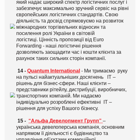
який надає широкий спектр логістичних послуг і
забезпечує максимально зручний сервіс на рівні
європейських логістичних стандартів. Свою
діяльність та досвід спрямовуємо на розвиток
міжнародних торгівельних відносин та
посилення ролі України в світовій
логістиці. Цінність пропозиції від Euro
Forwarding - наші логістичні рішення
дозволяють заощадити час і кошти клієнта за
рахунок таких сильних сторін компанії.
14 -
Quantum International
- Ми тримаємо руку
на пульсі найактуальніших досягнень IT –
рішень для бізнес-сфери. Наші клієнти –
представники рітейлу, дистрибуції, виробничих,
транспортних компаній. Ми надаємо
індивідуально розроблені ефективні IT –
рішення для успіху Вашого бізнесу.
15 -
“Альфа Девелопмент Групп”
–
українська девелоперська компанія, основним
напрямом її діяльності є будівництво та
управління об’єктами комерційної