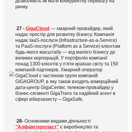
дозволяють їм мати конкурентну перевагу на
ринку.
27 -
GigaCloud
― хмарний провайдер, який
надає простір для розвитку бізнесу. Компанія
надає IaaS-послуги (Infrastructure-as-a-Service)
та PaaS-послуги (Platform as a Service) клієнтам
будь-якого масштабу ― від малого бізнесу до
великих корпорацій. У портфоліо компанії
понад 1300 клієнтів у п'яти країнах світу та 150
компаній-партнерів. Хмарний оператор
GigaCloud є частиною групи компаній
GIGAGROUP, в яку також входять комерційний
дата-центр GigaCenter, телеком-провайдер у
бізнес-сегменті GigaTrans та надійний агент в
сфері кіберзахисту ─ GigaSafe.
28-
Основними видами діяльності
“Алфаінтерпласт”
є виробництво та