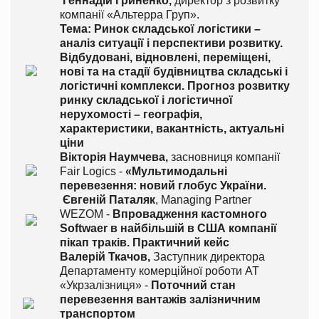
Геннадій Гриненко,
директор з розвитку
компанії «Альтерра Груп».
Тема: Ринок складської логістики –
аналіз ситуації і перспективи розвитку.
Відбудовані, відновлені, переміщені,
нові та на стадії будівництва складські і
логістичні комплекси. Прогноз розвитку
ринку складської і логістичної
нерухомості – географія,
характеристики, вакантність, актуальні
ціни
Вікторія Наумчева,
засновниця компанії
Fair Logics -
«Мультимодальні
перевезення: новий глобус України.
Євгеній Паталяк
, Managing Partner
WEZOM -
Впровадження кастомного
Softwaer в найбільшій в США компанії
пікап траків. Практичний кейс
Валерій Ткачов,
Заступник директора
Департаменту комерційної роботи АТ
«Укрзалізниця» -
Поточний стан
перевезення вантажів залізничним
транспортом