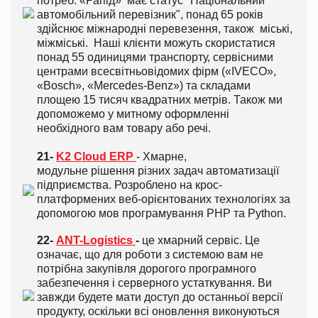
потреб. «Рапід» має статус "Національний
автомобільний перевізник", понад 65 років
здійснює міжнародні перевезення, також міські,
міжміські. Наші клієнти можуть скористатися
понад 55 одиницями транспорту, сервісними
центрами всесвітньовідомих фірм («IVECO»,
«Bosch», «Mercedes-Benz») та складами
площею 15 тисяч квадратних метрів. Також ми
допоможемо у митному оформленні
необхідного вам товару або речі.
21-
K2 Cloud ERP
- Хмарне,
модульне рішення різних задач автоматизації
підприємства. Розроблено на крос-
платформених веб-орієнтованих технологіях за
допомогою мов програмування PHP та Python.
22-
ANT-Logistics
-
це хмарний сервіс. Це
означає, що для роботи з системою вам не
потрібна закупівля дорогого програмного
забезпечення і серверного устаткування. Ви
завжди будете мати доступ до останньої версії
продукту, оскільки всі оновлення виконуються