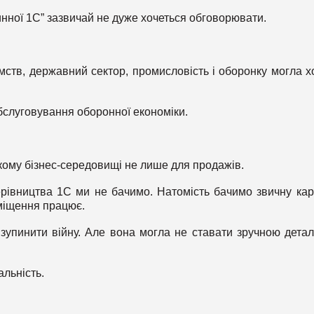
нної 1С” зазвичай не дуже хочеться обговорювати.
мств, державний сектор, промисловість і оборонку могла х
бслуговування оборонної економіки.
ькому бізнес-середовищі не лише для продажів.
керівництва 1С ми не бачимо. Натомість бачимо звичну кар
аміщення працює.
 зупинити війну. Але вона могла не ставати зручною дета
альність.