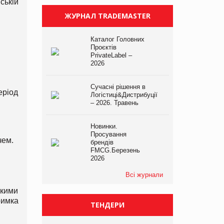
ській
ЖУРНАЛ TRADEMASTER
Каталог Головних
Проєктів
PrivateLabel –
2026
Сучасні рішення в
еріод
Логістиці&Дистрибуції
– 2026. Травень
Новинки.
Просування
чем.
брендів
FMCG.Березень
2026
Всі журнали
ькими
римка
ТЕНДЕРИ