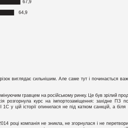
███████ 67,9
█████ 64,9
різок виглядає сильнішим. Але саме тут і починається ва
мінуючим гравцем на російському ринку. Це був зрілий прод
сія розгорнула курс на імпортозаміщення: західне ПЗ п
 1С у цій історії опинилася не під катком санкцій, а біля 
2014 році компанія не зникла, не згорнулася і не перетвор