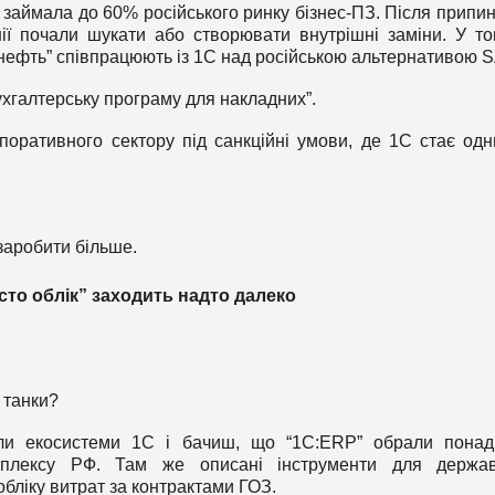
P займала до 60% російського ринку бізнес-ПЗ. Після припи
ії почали шукати або створювати внутрішні заміни. У т
нефть” співпрацюють із 1С над російською альтернативою S
ухгалтерську програму для накладних”.
оративного сектору під санкційні умови, де 1С стає одн
 заробити більше.
сто облік” заходить надто далеко
и танки?
али екосистеми 1С і бачиш, що “1С:ERP” обрали пона
омплексу РФ. Там же описані інструменти для держав
бліку витрат за контрактами ГОЗ.