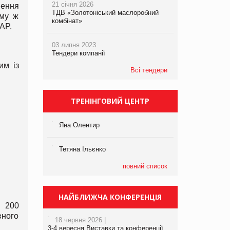
21 січня 2026
нення
ТДВ «Золотоніський маслоробний
ому ж
комбінат»
AP.
03 липня 2023
Тендери компанії
им із
Всі тендери
ТРЕНІНГОВИЙ ЦЕНТР
Яна Олентир
Тетяна Ільєнко
повний список
НАЙБЛИЖЧА КОНФЕРЕНЦІЯ
д 200
ного
18 червня 2026 |
3-4 вересня Виставки та конференції