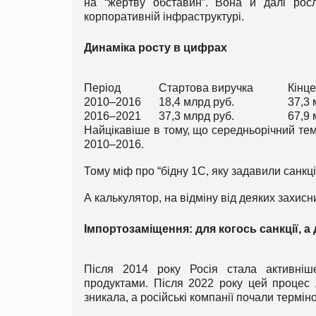
на “жертву обставин”. Вона й далі росл
корпоративній інфраструктурі.
Динаміка росту в цифрах
Період
Стартова виручка
Кінц
2010–2016
18,4 млрд руб.
37,3 
2016–2021
37,3 млрд руб.
67,9 
Найцікавіше в тому, що середньорічний тем
2010–2016.
Тому міф про “бідну 1С, яку задавили санкц
А калькулятор, на відміну від деяких захисн
Імпортозаміщення: для когось санкції, а
Після 2014 року Росія стала активніш
продуктами. Після 2022 року цей процес 
зникала, а російські компанії почали термін