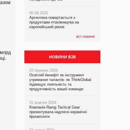
разом
06.08.2026
06.08.2026
05.08.2026
Аргентина повертається з
Аргентина повертається з
Смачне поповнення дитячого меню:
продуктами птахівництва на
продуктами птахівництва на
у VARUS з’явилися новинки від ТМ
європейський ринок
європейський ринок
ТОКЕРИ
всі новини
05.08.2026
Сергій Лісунов про заморожені
хлібобулочні вироби на
 млрд
PrivateLabel&FMCG Master 2026
НОВИНИ B2B
ці.
03 березня 2026
Освітній бенефіт як інструмент
утримання талантів: як ThinkGlobal
підвищує лояльність та
продуктивність вашої команди
31 жовтня 2024
Компанія Rarog Tactical Gear
презентувала надлегкі керамічні
бронеплити