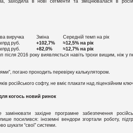
а, заходила в нові сегменти та зміцнювалася в росій
ева виручка
Зміна
Середній темп на рік
млрд руб.
+102,7%
≈12,5% на рік
млрд руб.
+82,0%
≈12,7% на рік
п після 2016 року виявляється навіть трохи вищим, ніж у п
іями”, погано проходить перевірку калькулятором.
иків російського софту, не вміє плакати над ліцензійним клю
 для когось новий ринок
е замінювати західне програмне забезпечення російс
лише посилився: іноземні вендори згортали роботу, підт
ово шукати “свої” системи.