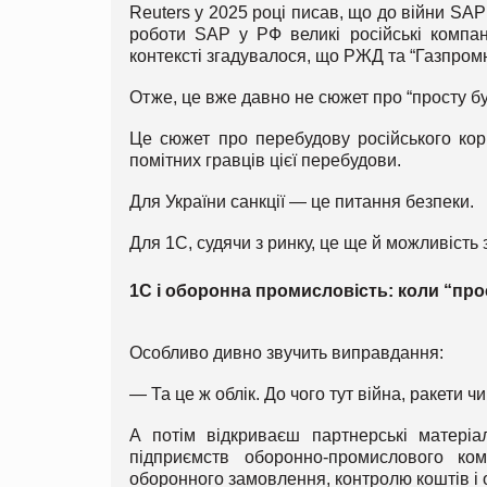
Reuters у 2025 році писав, що до війни SA
роботи SAP у РФ великі російські компан
контексті згадувалося, що РЖД та “Газпром
Отже, це вже давно не сюжет про “просту б
Це сюжет про перебудову російського корп
помітних гравців цієї перебудови.
Для України санкції — це питання безпеки.
Для 1С, судячи з ринку, це ще й можливість
1С і оборонна промисловість: коли “про
Особливо дивно звучить виправдання:
— Та це ж облік. До чого тут війна, ракети ч
А потім відкриваєш партнерські матері
підприємств оборонно-промислового к
оборонного замовлення, контролю коштів і о