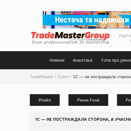
Порта
Новини
Аналітика
Топи про рино
TradeMaster
Статті
1С — не постраждала сторона,
Рітейл
Ринки Food
Ри
1С — НЕ ПОСТРАЖДАЛА СТОРОНА, А УЧАСНИ