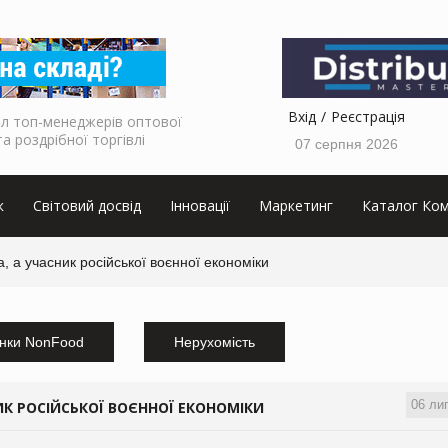
Вхід
Реєстрація
л топ-менеджерів оптової
та роздрібної торгівлі
07 серпня 2026
к
Світовий досвід
Інновації
Маркетинг
Каталог Ком
 а учасник російської воєнної економіки
нки NonFood
Нерухомість
06 ли
К РОСІЙСЬКОЇ ВОЄННОЇ ЕКОНОМІКИ