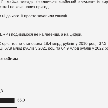
1С, майже завжди з’являється знайомий аргумент із ви
тал і не хоче нових пригод:
і до чого. Її просто зачепили санкції.
 ERP і подивимося не на легенди, а на цифри.
 орієнтовно становила 18,4 млрд рублів у 2010 році, 37,3
ці, 67,9 млрд рублів у 2021 році та 64,9 млрд рублів у 2022 ро
ає зайвим
,3
██████ 65,0