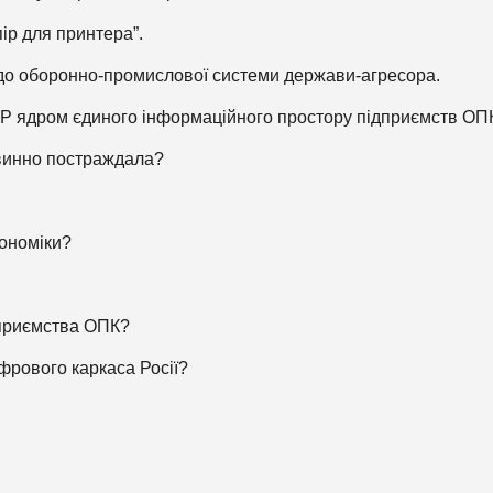
ір для принтера”.
 до оборонно-промислової системи держави-агресора.
P ядром єдиного інформаційного простору підприємств ОП
евинно постраждала?
кономіки?
ідприємства ОПК?
фрового каркаса Росії?