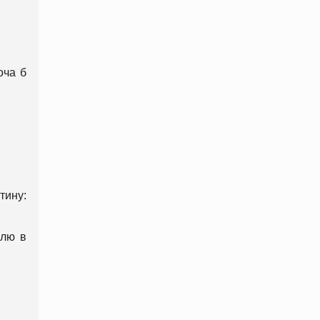
оча б
тину:
ллю в