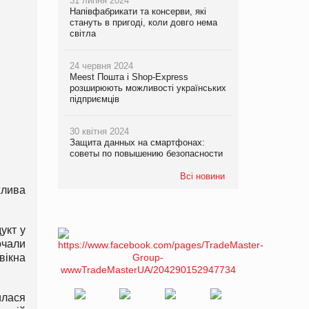
31 липня 2024
Напівфабрикати та консерви, які
стануть в пригоді, коли довго нема
світла
24 червня 2024
Meest Пошта і Shop-Express
розширюють можливості українських
підприємців
30 квітня 2024
Защита данных на смартфонах:
советы по повышению безопасности
Всі новини
жлива
укт у
очали
вікна
илася