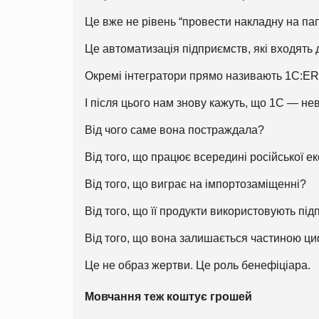
Це вже не рівень “провести накладну на пап
Це автоматизація підприємств, які входять
Окремі інтегратори прямо називають 1С:ER
І після цього нам знову кажуть, що 1С — н
Від чого саме вона постраждала?
Від того, що працює всередині російської е
Від того, що виграє на імпортозаміщенні?
Від того, що її продукти використовують п
Від того, що вона залишається частиною ци
Це не образ жертви. Це роль бенефіціара.
Мовчання теж коштує грошей