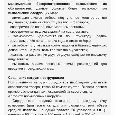
максимально беспрепятственного выполнения их
обязанностей
. Данное условие будет возможно
при
выполнении следующих мер:
- лимитация листов отбора под учетное количество (не
выдавать задания на сбор отсутствующих товаров);
- своевременное пополнение мест комплектации;
- своевременная выдача заданий на комплектацию;
- возможность идентификации по штрих-коду (радио-
терминалы, либо печать штрих-кода в листе отбора);
- при отборе по упаковкам кроме задания в базовых единицах
дополнительно указывать количество в упаковках;
- хранить на расстоянии друг от друга сходные по внешнему
виду товары;
- выполнять анализ основных причин расхождений для
введения упреждающих мер.
Сравнение нагрузки
сотрудников
При сравнении нагрузки сотрудников необходимо учитывать
особенности товара, который комплектуется. Эксперт привел
пример расчета данных показателей из своего опыта.
Алгоритм нормирования нагрузки:
-
Определяется средний показатель по каждому типу
измерения (для всего склада или складских зон): объем
средней паллеты - в одной паллете 50 упаковок и т.п. (1
паллета = 50 упаковок = 600 штук = 1.5 м.куб. = 300 кг).