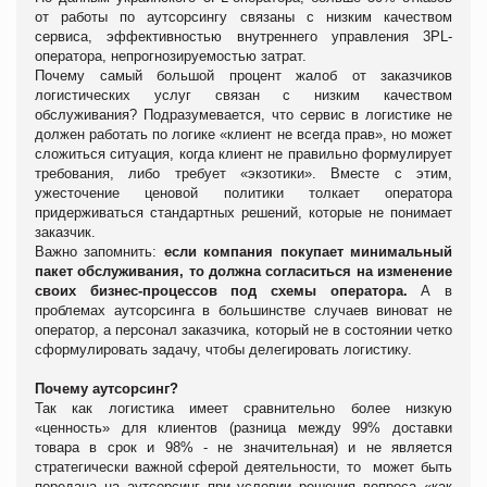
от работы по аутсорсингу связаны с низким качеством
сервиса, эффективностью внутреннего управления 3PL-
оператора, непрогнозируемостью затрат.
Почему самый большой процент жалоб от заказчиков
логистических услуг связан с низким качеством
обслуживания? Подразумевается, что сервис в логистике не
должен работать по логике «клиент не всегда прав», но может
сложиться ситуация, когда клиент не правильно формулирует
требования, либо требует «экзотики». Вместе с этим,
ужесточение ценовой политики толкает оператора
придерживаться стандартных решений, которые не понимает
заказчик.
Важно запомнить:
если компания покупает минимальный
пакет обслуживания, то должна согласиться на изменение
своих бизнес-процессов под схемы оператора.
А в
проблемах аутсорсинга в большинстве случаев виноват не
оператор, а персонал заказчика, который не в состоянии четко
сформулировать задачу, чтобы делегировать логистику.
Почему аутсорсинг?
Так как логистика имеет сравнительно более низкую
«ценность» для клиентов (разница между 99% доставки
товара в срок и 98% - не значительная) и не является
стратегически важной сферой деятельности, то может быть
передана на аутсорсинг при условии решения вопроса «как