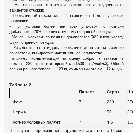
-
На основании статистики определяется трудоемкость
вариантов отборки:
- Нормативный показатель – 1 позиция от 1 до 3 упаковок
продукции.
- При условии более чем трех упаковок по позиции
добавляется 20% к количеству штук по данной позиции.
- Менее 1 упаковки по позиции добавляется 50% к количеству
штук по данной позиции.
-
Результаты по каждому нормативу делятся на средние
показатели, выбирается максимальное количество.
Например, комплектовщик за смену собрал 7 заказов (7
паллет), 230 строк, в которых было 6500 шт.
(табл.2).
Общий
вес собранного товара – 1123 кг, суммарный объем – 12 м.куб.
Таблица 2.
Паллет
Строк
Шт
Факт
7
230
65
Норма
1
50
60
Кол-во условных паллет
7
4,6
10
В случае превышения трудоемкости по отборке,