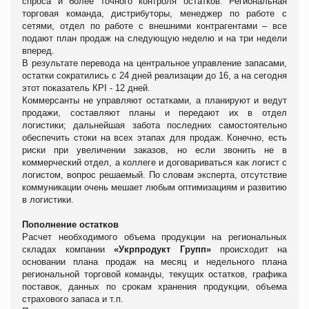
спроса и более точного контроля остатков.
Региональная
торговая команда, дистрибуторы, менеджер по работе с
сетями, отдел по работе с внешними контрагентами – все
подают план продаж на следующую неделю и на три недели
вперед.
В результате перевода на центральное управление запасами,
остатки сократились с 24 дней реализации до 16, а на сегодня
этот показатель КPI - 12 дней.
Коммерсанты не управляют остатками, а планируют и ведут
продажи, составляют планы и передают их в отдел
логистики; дальнейшая забота последних самостоятельно
обеспечить стоки на всех этапах для продаж. Конечно, есть
риски при увеличении заказов, но если звонить не в
коммерческий отдел, а коллеге и договариваться как логист с
логистом, вопрос решаемый. По словам эксперта, отсутствие
коммуникации очень мешает любым оптимизациям и развитию
в логистики.
Пополнение остатков
Р
асчет необходимого объема продукции на региональных
складах компании
«Укрпродукт Групп»
происходит на
основании
плана продаж на месяц и недельного плана
региональной торговой команды, текущих остатков, графика
поставок, данных по срокам хранения продукции, объема
страхового запаса и т.п.