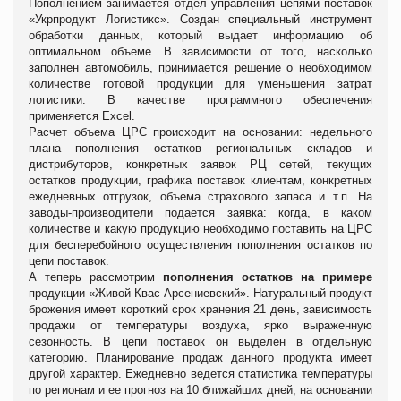
Пополнением занимается отдел управления цепями поставок
«Укрпродукт Логистикс».
Создан специальный инструмент
обработки данных, который выдает информацию об
оптимальном объеме. В зависимости от того, насколько
заполнен автомобиль, принимается решение о необходимом
количестве готовой продукции для уменьшения затрат
логистики. В качестве программного обеспечения
применяется Excel.
Расчет объема ЦРС происходит на основании: недельного
плана пополнения остатков региональных складов и
дистрибуторов, конкретных заявок РЦ сетей, текущих
остатков продукции, графика поставок клиентам, конкретных
ежедневных отгрузок, объема страхового запаса и т.п. На
заводы-производители подается заявка: когда, в каком
количестве и какую продукцию необходимо поставить на ЦРС
для бесперебойного осуществления пополнения остатков по
цепи поставок.
А теперь рассмотрим
пополнения остатков на примере
продукции «Живой Квас Арсениевский». Натуральный продукт
брожения имеет короткий срок хранения 21 день, зависимость
продажи от температуры воздуха, ярко выраженную
сезонность. В цепи поставок он выделен в отдельную
категорию. Планирование продаж данного продукта имеет
другой характер. Ежедневно ведется статистика температуры
по регионам и ее прогноз на 10 ближайших дней, на основании