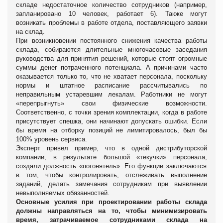
складе недостаточное количество сотрудников (например,
запланировано 10 человек, работает 6). Также могут
возникать проблемы в работе отдела, поставляющего заявки
на склад.
При возникновении постоянного снижения качества работы
склада, собираются длительные многочасовые заседания
руководства для принятия решений, которые стоят огромные
суммы денег потраченного потенциала. А причинами часто
оказывается только то, что не хватает персонала, поскольку
нормы и штатное расписание рассчитывались по
неправильным устаревшим лекалам. Работники не могут
«
перепрыгнуть
»
свои физические возможности.
Соответственно, с точки зрения комплектации, когда в работе
присутствует спешка, они начинают допускать ошибки. Если
бы время на отборку позиций не лимитировалось, был бы
100% уровень сервиса.
Эксперт
привел пример
, что в одной дистрибуторской
компании
,
в результате большой «текучки» персонала
,
создали должность «погонятель». Его функции заключаются
в том, чтобы контролировать, отслеживать выполнение
заданий, делать замечания сотрудникам при выявлении
невыполняемых обязанностей.
Основные усилия при проектировании работы склада
должны направляться на то, чтобы минимизировать
время, затрачиваемое сотрудниками склада на