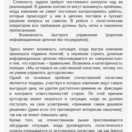
·
Сложность задачи требует постоянного контроля над ее
реализацией. В данном контексте могут возникнуть проблемы,
когда компания не умеет постоянно контролировать работы,
которые происходят у нее в цепочке поставок и пускает
решение вопроса на самотек. В роботе с логистическим
оператором все требования должны быть четко и лаконично
прописанными.
·
Возможность быстрого управления (короткие
информационные цепочки без посредников).
Здесь может возникнуть ситуация, когда внутри компании
произошла подмена понятий, а неумение строить длинные
информационные цепочки обосновывается их «ненужностью»
и тем, что короткие – правильнее.
Возможна и категоричность
позиции: «Мы остаемся на собственной логистике, потому что
не умеем управлять аутсорсингом».
Одной из основных проблем отечественной логистики
являются тендеры, участвуя в которых компании ищут самую
выгодную цену, не уделяя достаточно времени на фиксацию
в контракте ответственностей сторон. По этой причине
аутсорсер может оказаться в ситуации, когда он должен
поступать на свое усмотрение, «принимая самое дешевое
решение» (даже если это противоречит интересам заказчика),
так как не может повышать цену.
Кроме того, на отечественном рынке прослеживается
абсурдная ситуация, когда
руководитель логистического
отдела отказывается от аутсорсинга логистики, так как боится