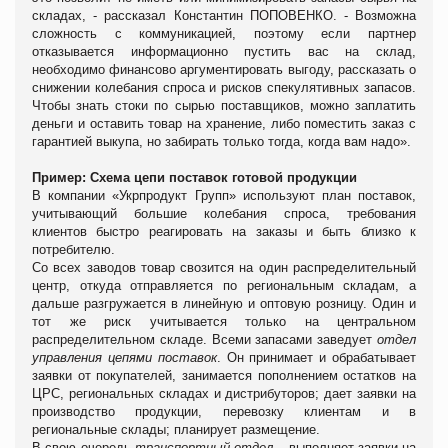
складах, - рассказал Константин ПОПОВЕНКО. - Возможна
сложность с коммуникацией, поэтому если партнер
отказывается информационно пустить вас на склад,
необходимо финансово аргументировать выгоду, рассказать о
снижении колебания спроса и рисков спекулятивных запасов.
Чтобы знать стоки по сырью поставщиков, можно заплатить
деньги и оставить товар на хранение, либо поместить заказ с
гарантией выкупа, но забирать только тогда, когда вам надо».
Пример: Схема цепи поставок готовой продукции
В компании «Укрпродукт Групп» используют план поставок,
учитывающий большие колебания спроса, требования
клиентов быстро реагировать на заказы и быть близко к
потребителю.
Со всех заводов товар свозится на один распределительный
центр, откуда отправляется по региональным складам, а
дальше разгружается в линейную и оптовую розницу. Один и
тот же риск учитывается только на центральном
распределительном складе.
Всеми запасами заведует
отдел
управления цепями поставок
. Он принимает и обрабатывает
заявки от покупателей, занимается пополнением остатков на
ЦРС, региональных складах и дистрибуторов; дает заявки на
производство продукции, перевозку клиентам и в
региональные склады; планирует размещение.
В свою очередь
транспортный отдел
–
выполняет заявки на