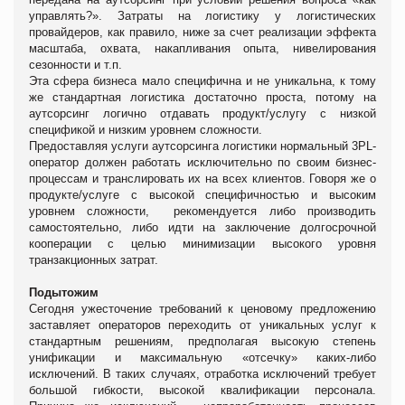
управлять?». Затраты на логистику у логистических
провайдеров, как правило, ниже за счет реализации эффекта
масштаба, охвата, накапливания опыта, нивелирования
сезонности и т.п.
Эта сфера бизнеса мало специфична и не уникальна, к тому
же стандартная логистика достаточно проста, потому на
аутсорсинг логично отдавать продукт/услугу с низкой
спецификой и низким уровнем сложности.
Предоставляя услуги аутсорсинга логистики нормальный 3PL-
оператор должен работать исключительно по своим бизнес-
процессам и транслировать их на всех клиентов. Говоря же о
продукте/услуге с высокой специфичностью и высоким
уровнем сложности, рекомендуется либо производить
самостоятельно, либо идти на заключение долгосрочной
кооперации с целью минимизации высокого уровня
транзакционных затрат.
Подытожим
Сегодня ужесточение требований к ценовому предложению
заставляет операторов переходить от уникальных услуг к
стандартным решениям, предполагая высокую степень
унификации и максимальную «отсечку» каких-либо
исключений. В таких случаях, отработка исключений требует
большой гибкости, высокой квалификации персонала.