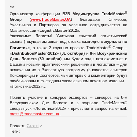
***
®
Организатор конференции
В2В Медиа-группа TradeMaster
Group
(
www.TradeMaster.UA
) благодарит Спикеров,
Участников и Партнеров за успешное сотрудничество на
Master-сессии
«LogisticMaster-2012».
Уважаемые Логисты! Учитывая «высокий логистический
сезон» (текущая активная подготовка ежегодного
журнала по
®
Логистике
, а также 2 крупных проекта
TradeMaster
Group
–
«
DistributionMaster-2012» (31 октября)
и
8-й Всеукраинский
День Логиста (30 ноября)
, мы будем рады познакомиться с
Вашими новыми практическими решениями в логистике – для
включения их в Экспертную программу (в качестве спикеров
Конференций и Экспертов, чьи интервью и комментарии будут
опубликованы в ежегодном эксклюзивном печатном издании –
«Логистика-2012»…
Принять участие в конкурсе экспертов – спикеров на 8-м
Всеукраинском Дне Логиста и в журнале
TradeMaster
®
спецвыпуск «Логистика-2012» - присылайте запрос на e-mail:
press
@
trademaster
.
com
.
ua
.
Раздел:
Статті
>
Теги: