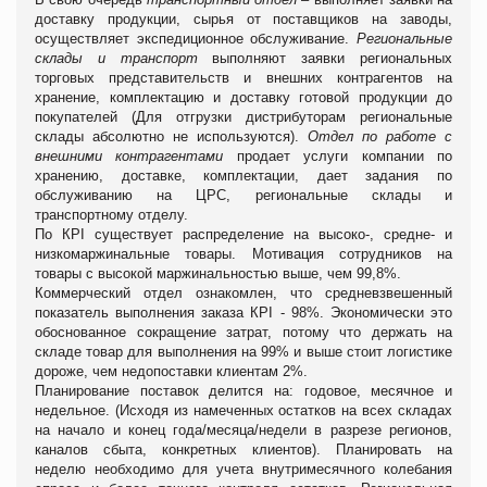
доставку продукции, сырья от поставщиков на заводы,
осуществляет экспедиционное обслуживание.
Региональные
склады и транспорт
выполняют заявки региональных
торговых представительств и внешних контрагентов на
хранение, комплектацию и доставку готовой продукции до
покупателей (Для отгрузки дистрибуторам региональные
склады абсолютно не используются).
Отдел по работе с
внешними контрагентами
продает услуги компании по
хранению, доставке, комплектации, дает задания по
обслуживанию на ЦРС, региональные склады и
транспортному отделу.
По КPI существует распределение на высоко-, средне- и
низкомаржинальные товары. Мотивация сотрудников на
товары с высокой маржинальностью выше, чем 99,8%.
Коммерческий отдел ознакомлен, что средневзвешенный
показатель выполнения заказа КPI - 98%. Экономически это
обоснованное сокращение затрат, потому что держать на
складе товар для выполнения на 99% и выше стоит логистике
дороже, чем недопоставки клиентам 2%.
Планирование поставок делится на: годовое, месячное и
недельное. (И
сходя из намеченных остатков на всех складах
на начало и конец года/месяца/недели в разрезе регионов,
каналов сбыта, конкретных клиентов).
Планировать на
неделю необходимо для учета внутримесячного колебания