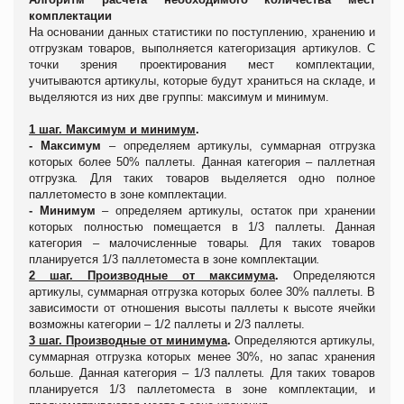
комплектации
На основании данных статистики по поступлению, хранению и
отгрузкам товаров
,
выполняется категоризация артикулов. С
точки зрения проектирования мест комплектации,
учитываются артикулы, которые будут храниться на складе, и
выделяются из них две группы: максимум и минимум.
1 шаг. Максимум и минимум
.
-
Максимум
– определяем
артикулы, суммарная отгрузка
которых более 50% паллеты. Данная категория – паллетная
отгрузка
.
Для таких товаров выделяется одно полное
паллетоместо в зоне комплектации.
- Минимум
–
определяем
артикулы, остаток при хранении
которых полностью помещается в 1/3 паллеты. Данная
категория –
малочисленные товары
.
Для таких товаров
планируется 1/3
паллетоместа в зоне комплектации
.
2 шаг. Производные от максимума
.
Определяются
артикулы, суммарная отгрузка которых более 30% паллеты. В
зависимости от отношения высоты паллеты к высоте ячейки
возможны категории – 1/2 паллеты и 2/3 паллеты.
3 шаг. Производные от минимума
.
Определяются артикулы,
суммарная отгрузка которых менее 30%, но запас хранения
больше. Данная категория – 1/3 паллеты
.
Для таких товаров
планируется 1/3 паллетоместа в зоне комплектации, и