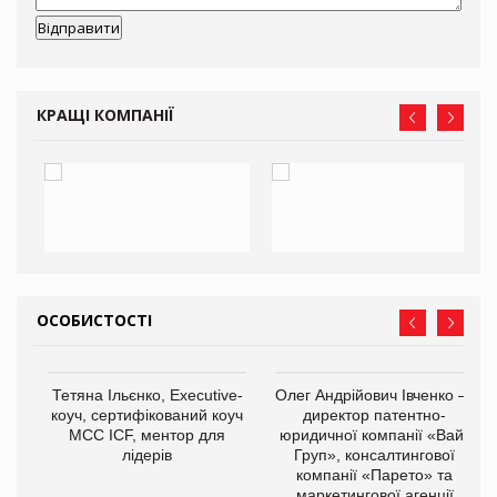
КРАЩІ КОМПАНІЇ
ОСОБИСТОСТІ
,
Тетяна Ільєнко, Executive-
Олег Андрійович Івченко —
ОВ
коуч, сертифікований коуч
директор патентно-
МСС ICF, ментор для
юридичної компанії «Вайз
лідерів
Груп», консалтингової
компанії «Парето» та
маркетингової агенції