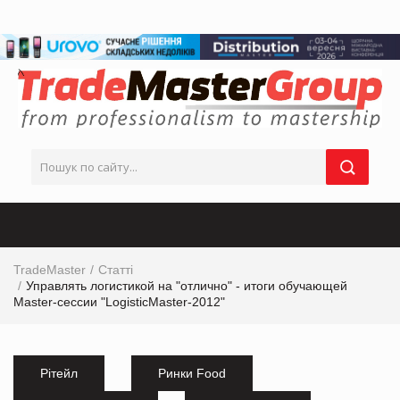
TradeMaster
Статті
Управлять логистикой на "отлично" - итоги обучающей
Master-сессии "LogisticMaster-2012"
Рітейл
Ринки Food