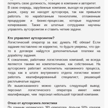
потерять свою должность, позицию в компании и авторитет.
В свою очередь, зарубежные компании, выходя на украинский
рынок, сразу же находят аутсорсера, так как привыкли
работать по наработанным технологиям, отлаженным
процедурам и бизнес-процессам, которые подлежат
копированию. Также их штатные сотрудники научены
управлять аутсорсингом и ставить четкие задачи.
Кто управляет аутсорсингом?
Логистический оператор за вас думать НЕ обязан! Если
задание поставлено не корректно, то будьте уверены, что где-
то в договоре найдутся дополнительные платежи на
доработку задания.
К сожалению, работники логистических компаний, не всегда
являются такими же компетентными, как собственные. На
аутсорсинге работает исполнитель налаженного процесса,
тогда как в штате внутреннего отдела логистики может
работать квалифицированный специалист, решающий
расплывчатые задачи.
Из вышесказанного можно сделать следующий вывод:
персонал логистического оператора имеет ниже
квалификацию, чем персонал небольшой торговой компании.
Отказ от аутсорсинга логистики
По данным украинского 3PL-оператора, больше 50% отказов