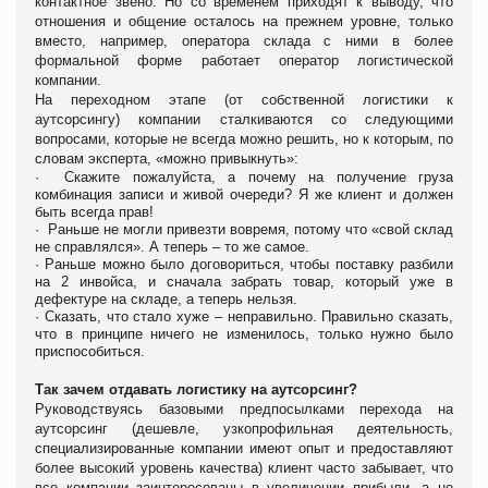
контактное звено. Но со временем приходят к выводу, что
отношения и общение осталось на прежнем уровне, только
вместо, например, оператора склада с ними в более
формальной форме работает оператор логистической
компании.
На переходном этапе (от собственной логистики к
аутсорсингу) компании сталкиваются со следующими
вопросами, которые не всегда можно решить, но к которым, по
словам эксперта, «можно привыкнуть»:
·
Скажите пожалуйста, а почему на получение груза
комбинация записи и живой очереди? Я же клиент и должен
быть всегда прав!
·
Раньше не могли привезти вовремя, потому что «свой склад
не справлялся». А теперь – то же самое.
·
Раньше можно было договориться, чтобы поставку разбили
на 2 инвойса, и сначала забрать товар, который уже в
дефектуре на складе, а теперь нельзя.
·
Сказать, что стало хуже – неправильно. Правильно сказать,
что в принципе ничего не изменилось, только нужно было
приспособиться.
Так зачем отдавать логистику на аутсорсинг?
Руководствуясь базовыми предпосылками перехода на
аутсорсинг (дешевле, узкопрофильная деятельность,
специализированные компании имеют опыт и предоставляют
более высокий уровень качества) клиент часто забывает, что
все компании заинтересованы в увеличении прибыли, а не