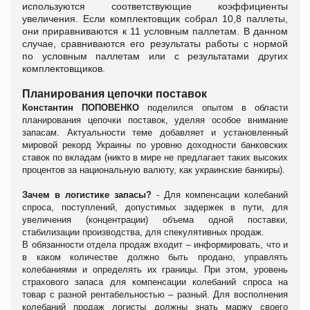
используются соответствующие коэффициенты
увеличения. Если комплектовщик собрал 10,8 паллеты,
они приравниваются к 11 условным паллетам. В данном
случае, сравниваются его результаты работы с нормой
по условным паллетам или с результатами других
комплектовщиков.
Планирования цепочки поставок
Константин ПОПОВЕНКО
поделился опытом в области
планирования цепочки поставок, уделяя особое внимание
запасам.
Актуальности теме добавляет и установленный
мировой рекорд Украины по уровню доходности банковских
ставок по вкладам (никто в мире не предлагает таких высоких
процентов за национальную валюту, как украинские банкиры).
З
ачем в логистике запасы?
-
Для компенсации колебаний
спроса, поступлений, допустимых задержек в пути, для
увеличения (концентрации) объема одной поставки,
стабилизации производства, для спекулятивных продаж.
В обязанности отдела продаж входит – информировать, что и
в каком количестве должно быть продано, управлять
колебаниями и определять их границы. При этом, уровень
страхового запаса для компенсации колебаний спроса на
товар с разной рентабельностью – разный. Для восполнения
колебаний продаж логисты должны знать маржу своего