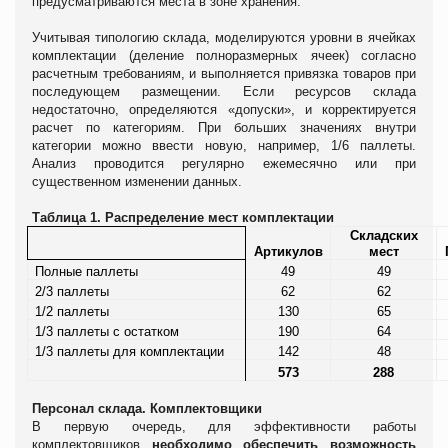
предусматриваются места в зоне хранения.
Учитывая типологию склада, моделируются уровни в ячейках
комплектации (деление полноразмерных ячеек) согласно
расчетным требованиям
,
и выполняется привязка товаров при
последующем размещении. Если ресурсов склада
недостаточно, определяются «допуски», и корректируется
расчет по категориям. При больших значениях внутри
категории можно ввести новую, например, 1/6 паллеты.
Анализ проводится регулярно ежемесячно или при
существенном изменении данных.
Таблица 1. Распределение мест комплектации
Складских
Артикулов
мест
Полные паллеты
49
49
2/3 паллеты
62
62
1/2 паллеты
130
65
1/3 паллеты с остатком
190
64
1/3 паллеты для комплектации
142
48
573
288
Персонал склада. Комплектовщики
В первую очередь, для эффективности работы
комплектовщиков
необходимо обеспечить возможность