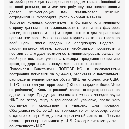
которой происходит планирование продаж кваса. Линейной и
оптовой рознице, сети или дистрибутору при подаче заявки
дается рекомендация или принимается решение
сотрудниками «Укрпродукт Групп» об объеме заказа.
Торговая команда корректирует в большую или меньшую
сторону данный план в зависимости от различных факторов
(акции, спецзаказы и т.п.) и подает его в отдел управления
цепями поставок. На основании текущих остатков кваса по
всей цепи, плана продаж на следующую неделю –
рассчитывается объем, который необходимо произвести и
поставить. Это дает возможность минимизировать запасы по
всей цепи поставок, уменьшать возврат продукции по причине
срока, поддерживать высокую лояльность клиентов.
Поделился Константин ПОПОВЕНКО и наблюдениями
построения логистики за рубежом, рассказав о центральном
распределительном центре
обуви NIKE на юго-востоке США.
1 ЦРС на огромную территорию (1/3 по площади и более ½ по
потреблению). Весь страховой запас сконцентрирован на
одном складе. Продукцию принимают со всех заводов обуви
NIKE по всему миру в транспортной упаковке, после чего
сортируют и складывают в упаковку для продажи.
Обслуживание более 10 тыс. торговых точек непосредственно
с одного склада. Между ним и розничной сетью нет больше
никого. Транспорт нанимают у UPS. Склад и система учета –
собственность NIKE.