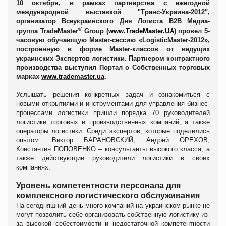
10 октября, в рамках партнерства с ежегодной
международной выставкой "Транс-Украина-2012",
организатор
Всеукраинского Дня Логиста
B2B Медиа-
®
группа TradeMaster
Group
(
www.TradeMaster.UA
)
провел 5-
часов
ую
обуч
ающую Master-сессию
«
LogisticMaster-2012
»
,
построенную в форме Master-классов от ведущих
украинских Экспертов логистики.
Партнером контрактного
производства выступил
Портал о Собственных торговых
марках
www.trademaster.ua
.
Услышать решения конкретных задач и ознакомиться с
новыми открытиями и инструментами для управления бизнес-
процессами логистики пришли порядка 70 руководителей
логистики торговых и производственных компаний, а также
операторы логистики. Среди экспертов, которые поделились
опытом: Виктор
БАРАНОВСКИЙ
, Андрей
ОРЕХОВ
,
Константин
ПОПОВЕНКО
– консультанты высокого класса, а
также действующие руководители логистики в своих
компаниях.
Уровень компетентности персонала для
комплексного логистического обслуживания
На сегодняшний день много компаний на украинском рынке не
могут позволить себе организовать собственную логистику из-
за высокой себестоимости и недостаточной компетентности