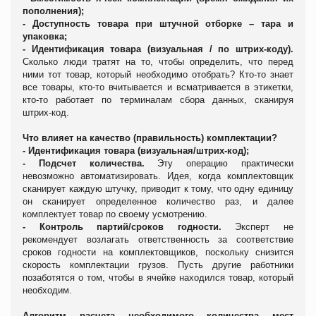
пополнения);
-
Доступность товара при штучной отборке – тара и
упаковка;
-
Идентификация товара (визуальная
/ по штрих-коду).
Сколько люди тратят на то, чтобы определить, что перед
ними тот товар, который н
еобходимо
отобрать? Кто-то знает
все товары, кто-то вчитывается и всматривается в этикетки,
кто-то работает по терминалам сбора данных, сканируя
штрих-код.
Что влияет на качество (правильность) комплектации?
-
Идентификация товара (визуальная/штрих
-
код);
-
Подсчет количества.
Эту операцию практически
невозможно автоматизировать. Идея, когда комплектовщик
сканирует каждую штучку, приводит к тому, что одну единицу
он сканирует определенное количество раз, и далее
комплектует товар по своему усмотрению.
-
Контроль партий/сроков годности.
Эксперт не
рекомендует возлагать ответственность за соответствие
сроков годности на комплектовщиков, поскольку снизится
скорость комплектации грузов. Пусть другие работники
позаботятся о том, чтобы в ячейке находился товар, который
необходим.
Алгоритм расчета необходимого количества мест