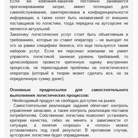
Если же компания-заказчик постоянно занимается
прогнозированием затрат, имеет потенциал для
самообслуживания, заинтересована в конфиденциальности
информации, а также хочет быть независимой от внешних
поставщиков по логистике, тогда передача на аутсорсинг не
является актуальной.
Заказчику логистических услуг стоит быть объективным в
требованиях, которые он ставит оператору – не выходит ли
это за рамки специфики бизнеса, кто еще пользуется таким
набором услуг. Если же персонал компании не умеет
управлять логистикой, занижая уровень требований, то
целесообразно провести критичную оценку внутренних
процессов, не перекладывая проблемы на логистического
оператора (который в теории может сделать все, но за
определенную сумму денег).
Основные предпосылки для самостоятельного
выполнения логистических процессов:
·
Необходимый продукт не свободно доступен на рынке.
·
Самостоятельная реализация задания облегчает контроль
управления запасами, а также контроль реализации поставок
потребителям
.
Собственная логистика
позволяет установить
критерии качества, гибко их менять в зависимости от
ситуации, а понятия «хорошо» и «плохо» можно
устанавливать под свой результат. В противном случае,
аутсорсинг логистики будет оправданным.