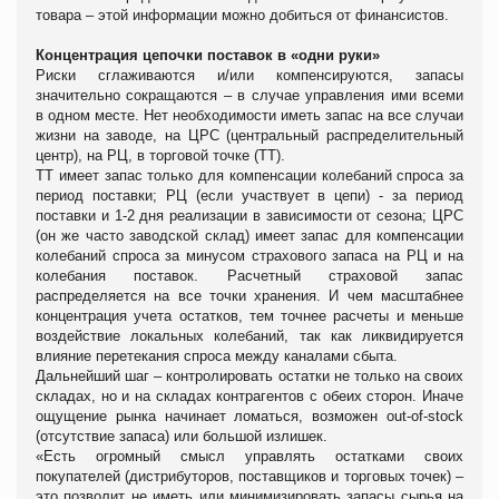
товара – этой информации можно добиться от финансистов.
Концентрация цепочки поставок в «одни руки»
Риски сглаживаются и/или компенсируются, запасы
значительно сокращаются – в случае управления ими всеми
в одном месте. Нет необходимости иметь запас на все случаи
жизни на заводе, на ЦРС (центральный распределительный
центр), на РЦ, в торговой точке (ТТ).
ТТ имеет запас только для компенсации колебаний спроса за
период поставки; РЦ (если участвует в цепи) - за период
поставки и 1-2 дня реализации в зависимости от сезона; ЦРС
(он же часто заводской склад) имеет запас для компенсации
колебаний спроса за минусом страхового запаса на РЦ и на
колебания поставок. Расчетный страховой запас
распределяется на все точки хранения. И чем масштабнее
концентрация учета остатков, тем точнее расчеты и меньше
воздействие локальных колебаний, так как ликвидируется
влияние перетекания спроса между каналами сбыта.
Дальнейший шаг – контролировать остатки не только на своих
складах, но и на складах контрагентов с обеих сторон. Иначе
ощущение рынка начинает ломаться, возможен оut-of-stock
(отсутствие запаса) или большой излишек.
«Есть огромный смысл управлять остатками своих
покупателей (дистрибуторов, поставщиков и торговых точек) –
это позволит не иметь или минимизировать запасы сырья на