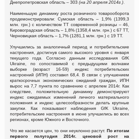
Днепропетровская область – 303
(на 20 апреля 2014г.)
.
Наименьшую динамику роста розничного товарооборота
продемонстрировали: Сумская область – 1,9% (1399,3
млн. грн.) с количеством ТТ современной розницы – 46,
Кировоградская область – 1,8% (1358,4 млн. грн.) с 67 ТТ,
Черновицкая область – 1,7% (1281,1 млн. грн.) с 19 ТТ.
Улучшились за аналогичный период и потребительские
настроения, достигнув самого высокого уровня с января
текущего года. Согласно данным исследования GfK
Ukraine, по сопоставимой с предыдущими волнами
выборке (возраст 16-59) индекс потребительских
настроений (ИПН) составил 68,4. В связи с улучшением
краткосрочных экономических ожиданий граждан, ИПН
вырос на 7,7 пункта по сравнению с апрелем 2014г. Как
следствие, положительную динамику демонстрируют
индекс ожидаемых изменений личного материального
положения и индекс целесообразности делать крупные
закупки. Как показывают наблюдения GfK Ukraine,
потребительские настроения в июне улучшились во всех
регионах, кроме Южного и Восточного.
Что же касается цен, то они неуклонно растут.
По итогам
первого полугодия 2014г. ценовой рост на