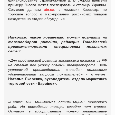
финансирование страны-оккупанта. В скором времени
примеру Львова может последовать и столица Украины.
Согласно данным
ubr.ua
, в комиссии Киеврады по
торговле вопрос о маркировании российских товаров
находится на стадии обсуждения.
Насколько такое новшество может повлиять на
товарооборот ритейла, редакции TradeMaster®
прокомментировали специалисты локальных
сетей:
«Для продуктовой розницы маркировка товаров из РФ
не ставит под угрозу объемы товарооборота. Ведь
украинский производитель способен полностью
удовлетворить запросы покупателей»
- отмечает
Наталья Яковенко, руководитель отдела маркетинга
торговой сети «
Барвінок».
«
Сейчас мы занимаемся оптимизацией товарного
ряда. На российские товары сегодня нет спроса.
Оставим в ассортименте только жевательные