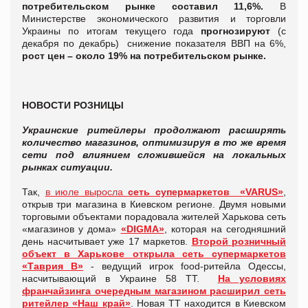
потребительском рынке составил 11,6%.
В
Министерстве экономического развития и торговли
Украины по итогам текущего года
прогнозируют
(с
декабря по декабрь) снижение показателя ВВП на 6%,
рост цен – около 19% на потребительском рынке.
НОВОСТИ РОЗНИЦЫ
Украинские ритейлеры продолжают расширять
количество магазинов, оптимизируя в то же время
сети под влиянием сложившейся на локальных
рынках ситуации.
Так,
в июле выросла
сеть супермаркетов «
VARUS
»
,
открыв три магазина в Киевском регионе. Двумя новыми
торговыми объектами порадовала жителей Харькова сеть
«магазинов у дома»
«DIGMA»
, которая на сегодняшний
день насчитывает уже 17 маркетов.
Второй розничный
объект в Харькове открыла
сеть супермаркетов
«Таврия В»
- ведущий игрок food-ритейла Одессы,
насчитывающий в Украине 58 ТТ.
На условиях
франчайзинга очередным магазином расширил сеть
ритейлер «Наш край»
. Новая ТТ находится в Киевском