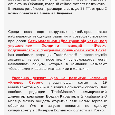
объекта на Оболони, который сейчас готовят к открытию.
В планах ритейлера – расширить сеть до 39 ТТ, открыв 2
новых объекта в г. Киеве и г. Авдеевке.
Среди пока еще некрупных ритейлеров также
наблюдаются тенденции развития и совершенствования
процессов.
Сеть магазинов «Два кроки від хати», под
управлением Холдинга эмоций «!Fest»,
подключилась к программе лояльности сети Lokal
.
Как сообщили редакции TradeMaster® в пресс-службе
холдинга, теперь посетители супермаркетов могут
накапливать бонусы, которые в компании называют
«бофонами» и расплачиваться ими в магазине.
Уверенно держит курс на развитие
компания
«Клевер Сторс»
, управляющая сетью из 19
минимаркетов «7-23» в г. Луцке Волынской области. Как
сообщил редакции TradeMaster®
коммерческий
директор компании Богдан Каразия
, в ближайшие 2-3
месяца можно ожидать открытия пяти новых торговых
объектов. Уже в августе появится по одному
супермаркету в г. Киверцы Волынской области и г. Ровно.