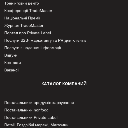
Тренінговий центр
Конференції TradeMaster
Національні Премії
Журнал TradeMaster
Портал про Private Label
Послуги В2В- маркетингу та PR для клієнтів
Послуги з надання інформації
Відгуки
Контакти
Вакансії
КАТАЛОГ КОМПАНИЙ
Постачальники продуктів харчування
Постачальники nonfood
Постачальники Private Label
Retail. Роздрібні мережі, Магазини