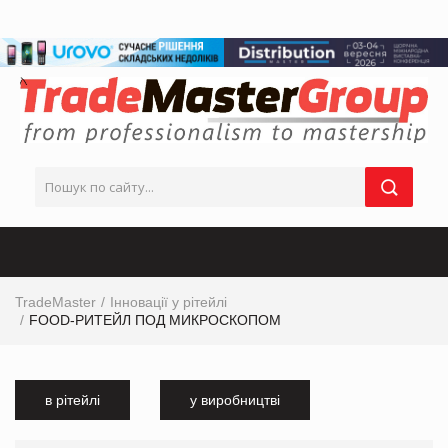
TradeMaster
Інновації у рітейлі
FOOD-РИТЕЙЛ ПОД МИКРОСКОПОМ
в рітейлі
у виробництві