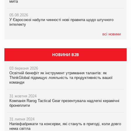
мита
Смачне поповнення дитячого меню: у VARUS з’явилися
інтелекту
новинки від ТМ ТОКЕРИ
05.08.2026
05.08.2026
У Євросоюзі набули чинності нові правила щодо штучного
05.08.2026
Рекламна платформа вимагає від Google компенсацію за
інтелекту
Сергій Лісунов про заморожені хлібобулочні вироби на
втрату 6,9 трлн рекламних показів
PrivateLabel&FMCG Master 2026
всі новини
НОВИНИ B2B
03 березня 2026
Освітній бенефіт як інструмент утримання талантів: як
ThinkGlobal підвищує лояльність та продуктивність вашої
команди
31 жовтня 2024
Компанія Rarog Tactical Gear презентувала надлегкі керамічні
бронеплити
31 липня 2024
Напівфабрикати та консерви, які стануть в пригоді, коли довго
нема світла