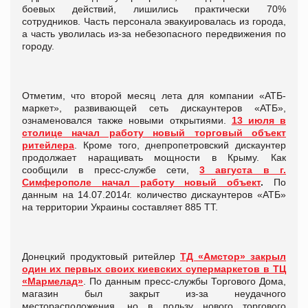
боевых действий, лишились практически 70%
сотрудников. Часть персонала эвакуировалась из города,
а часть уволилась из-за небезопасного передвижения по
городу.
Отметим, что второй месяц лета для компании «АТБ-
маркет», развивающей сеть дискаунтеров «АТБ»,
ознаменовался также новыми открытиями.
13 июля в
столице начал работу новый торговый объект
ритейлер
а
. Кроме того, днепропетровский дискаунтер
продолжает наращивать мощности в Крыму. Как
сообщили в пресс-службе сети,
3 августа в г.
Симферополе начал работу новый объект
.
По
данным на 14.07.2014г. количество дискаунтеров «АТБ»
на территории Украины составляет 885 ТТ.
Донецкий продуктовый ритейлер
ТД «Амстор» закрыл
один их первых своих киевских супермаркетов в ТЦ
«Мармелад»
. По данным пресс-службы Торгового Дома,
магазин был закрыт из-за неудачного
месторасположения, но в пользу нового торгового