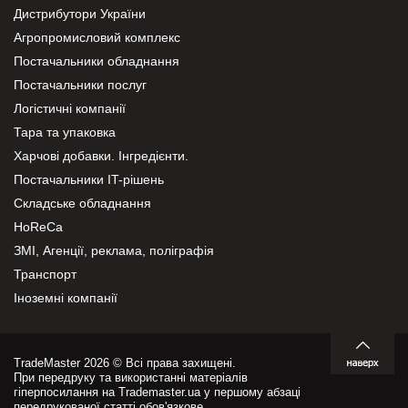
Дистрибутори України
Агропромисловий комплекс
Постачальники обладнання
Постачальники послуг
Логістичні компанії
Тара та упаковка
Харчові добавки. Інгредієнти.
Постачальники IT-рішень
Складське обладнання
HoReCa
ЗМІ, Агенції, реклама, поліграфія
Транспорт
Іноземні компанії
TradeMaster 2026 © Всі права захищені.
При передруку та використанні матеріалів
гіперпосилання на Trademaster.ua у першому абзаці
передрукованої статті обов'язкове.