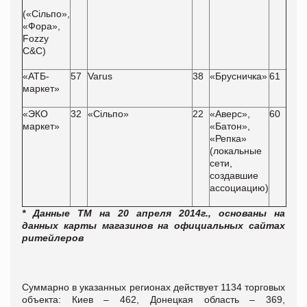
(«Сільпо»,
«Фора»,
Fozzy
C&C)
«АТБ-
57
Varus
38
«Брусничка»
61
маркет»
«ЭКО
32
«Сільпо»
22
«Аверс»,
60
маркет»
«Батон»,
«Репка»
(локальные
сети,
создавшие
ассоциацию)
* Данные ТМ на 20 апреля 2014г., основаны на
данных карты магазинов на официальных сайтах
ритейлеров
Суммарно в указанных регионах действует 1134 торговых
объекта: Киев – 462, Донецкая область – 369,