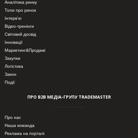
Аналітика ринку
Топи про ринок
Інтерв’ю
Відео-тренінги
Світовий досвід
Інновації
Маркетинг&Продажі
Закупки
Логістика
Закон
Події
ПРО В2В МЕДІА-ГРУПУ TRADEMASTER
Про нас
Наша команда
Реклама на порталі