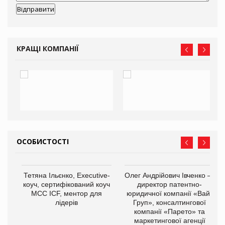
КРАЩІ КОМПАНІЇ
ОСОБИСТОСТІ
Тетяна Ільєнко, Executive-
Олег Андрійович Івченко —
коуч, сертифікований коуч
директор патентно-
МСС ICF, ментор для
юридичної компанії «Вайз
лідерів
Груп», консалтингової
компанії «Парето» та
маркетингової агенції
,