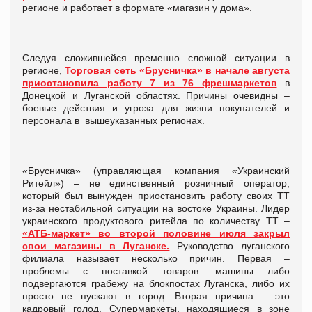
регионе и работает в формате «магазин у дома».
Следуя сложившейся временно сложной ситуации в
регионе,
Торговая сеть «Брусничка» в начале августа
приостановила работу 7 из 76 фрешмаркетов
в
Донецкой и Луганской областях. Причины очевидны –
боевые действия и угроза для жизни покупателей и
персонала в вышеуказанных регионах.
«Брусничка» (управляющая компания «Украинский
Ритейл») – не единственный розничный оператор,
который был вынужден приостановить работу своих ТТ
из-за нестабильной ситуации на востоке Украины. Лидер
украинского продуктового ритейла по количеству ТТ –
«АТБ-маркет» во второй половине июля закрыл
свои магазины в Луганске.
Руководство луганского
филиала называет несколько причин. Первая –
проблемы с поставкой товаров: машины либо
подвергаются грабежу на блокпостах Луганска, либо их
просто не пускают в город. Вторая причина – это
кадровый голод. Супермаркеты, находящиеся в зоне