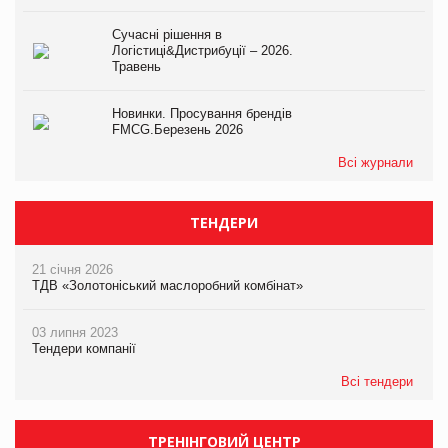
Сучасні рішення в
Логістиці&Дистрибуції – 2026.
Травень
Новинки. Просування брендів
FMCG.Березень 2026
Всі журнали
ТЕНДЕРИ
21 січня 2026
ТДВ «Золотоніський маслоробний комбінат»
03 липня 2023
Тендери компанії
Всі тендери
ТРЕНІНГОВИЙ ЦЕНТР