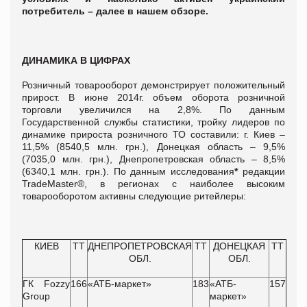
потребитель – далее в нашем обзоре
.
ДИНАМИКА В ЦИФРАХ
Розничный товарооборот демонстрирует положительный
прирост. В июне 2014г. объем оборота розничной
торговли увеличился на 2,8%. По данным
Государственной службы статистики, тройку лидеров по
динамике прироста розничного ТО составили: г. Киев –
11,5% (8540,5 млн. грн.), Донецкая область – 9,5%
(7035,0 млн. грн.), Днепропетровская область – 8,5%
(6340,1 млн. грн.). По данным исследования
*
редакции
TradeMaster®, в регионах с наиболее высоким
товарооборотом активны следующие ритейлеры:
КИЕВ
ТТ
ДНЕПРОПЕТРОВСКАЯ
ТТ
ДОНЕЦКАЯ
ТТ
ОБЛ.
ОБЛ.
ГК Fozzy
166
«АТБ-маркет»
183
«АТБ-
157
Group
маркет»