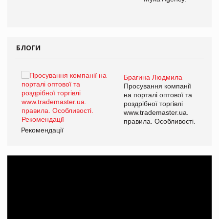
ОВ
БЛОГИ
Брагина Людмила
ї
Просування компанії
а
на порталі оптової та
роздрібної торгівлі
www.trademaster.ua.
і.
правила. Особливості.
Рекомендації
Ре