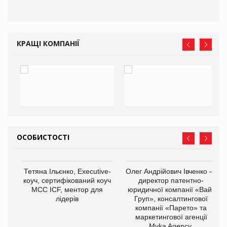
КРАЩІ КОМПАНІЇ
ОСОБИСТОСТІ
Тетяна Ільєнко, Executive-
Олег Андрійович Івченко —
коуч, сертифікований коуч
директор патентно-
МСС ICF, ментор для
юридичної компанії «Вайз
лідерів
Груп», консалтингової
компанії «Парето» та
маркетингової агенції
,
Myka Agency.