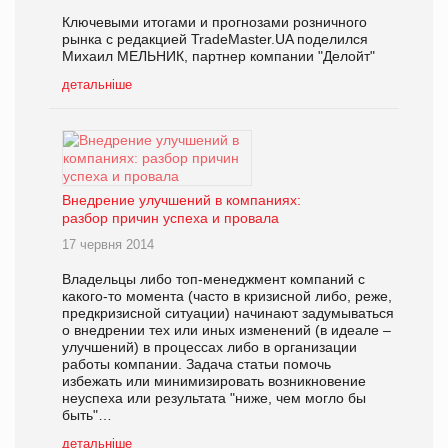
Ключевыми итогами и прогнозами розничного
рынка с редакцией TradeMaster.UA поделился
Михаил МЕЛЬНИК, партнер компании "Делойт"
детальніше
Внедрение улучшений в компаниях:
разбор причин успеха и провала
17 червня 2014
Владельцы либо топ-менеджмент компаний с
какого-то момента (часто в кризисной либо, реже,
предкризисной ситуации) начинают задумываться
о внедрении тех или иных изменений (в идеале –
улучшений) в процессах либо в организации
работы компании. Задача статьи помочь
избежать или минимизировать возникновение
неуспеха или результата "ниже, чем могло бы
быть"…
детальніше