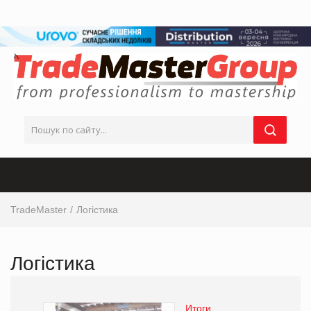
TradeMaster
Логістика
Логістика
Итоги