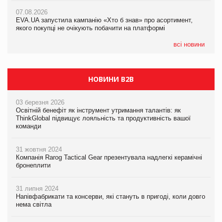
Франція заборонила рекламні дзвінки без згоди клієнтів
07.08.2026
EVA.UA запустила кампанію «Хто б знав» про асортимент,
05.08.2026
якого покупці не очікують побачити на платформі
Мережа супермаркетів VARUS купує мережу магазинів
формату convenience store КОЛО: об’єднана компанія
налічуватиме 374 магазини
всі новини
НОВИНИ B2B
03 березня 2026
Освітній бенефіт як інструмент утримання талантів: як
ThinkGlobal підвищує лояльність та продуктивність вашої
команди
31 жовтня 2024
Компанія Rarog Tactical Gear презентувала надлегкі керамічні
бронеплити
31 липня 2024
Напівфабрикати та консерви, які стануть в пригоді, коли довго
нема світла