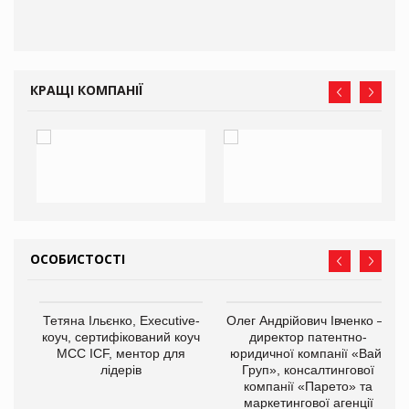
КРАЩІ КОМПАНІЇ
ОСОБИСТОСТІ
,
Тетяна Ільєнко, Executive-
Олег Андрійович Івченко —
ОВ
коуч, сертифікований коуч
директор патентно-
МСС ICF, ментор для
юридичної компанії «Вайз
лідерів
Груп», консалтингової
компанії «Парето» та
маркетингової агенції