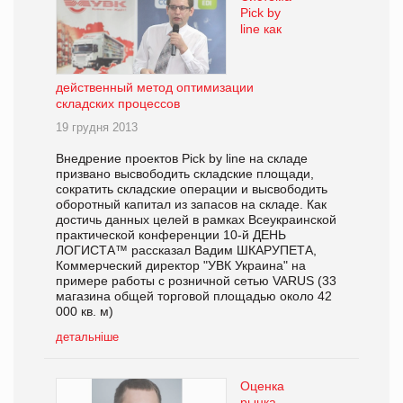
Pick by
line как
действенный метод оптимизации
складских процессов
19 грудня 2013
Внедрение проектов Pick by line на складе
призвано высвободить складские площади,
сократить складские операции и высвободить
оборотный капитал из запасов на складе. Как
достичь данных целей в рамках Всеукраинской
практической конференции 10-й ДЕНЬ
ЛОГИСТА™ рассказал Вадим ШКАРУПЕТА,
Коммерческий директор "УВК Украина" на
примере работы с розничной сетью VARUS (33
магазина общей торговой площадью около 42
000 кв. м)
детальніше
Оценка
рынка