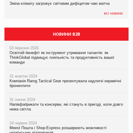
Зміна клімату загрожує світовим дефіцитом чаю матча
07.08.2026
EVA.UA запустила кампанію «Хто б знав» про асортимент,
всі новини
якого покупці не очікують побачити на платформі
НОВИНИ B2B
03 березня 2026
Освітній бенефіт як інструмент утримання талантів: як
ThinkGlobal підвищує лояльність та продуктивність вашої
команди
31 жовтня 2024
Компанія Rarog Tactical Gear презентувала надлегкі керамічні
бронеплити
31 липня 2024
Напівфабрикати та консерви, які стануть в пригоді, коли довго
нема світла
24 червня 2024
Meest Пошта і Shop-Express розширюють можливості
українських підприємців