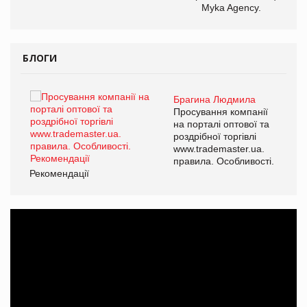
Myka Agency.
БЛОГИ
Брагина Людмила
ї
Просування компанії
а
на порталі оптової та
роздрібної торгівлі
www.trademaster.ua.
і.
правила. Особливості.
Рекомендації
Ре