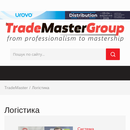
TradeMaster
Логістика
Логістика
Система