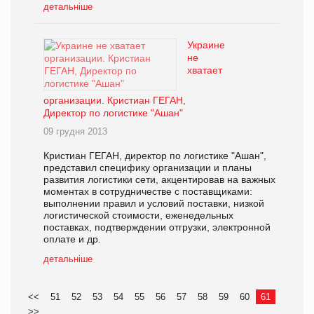
детальніше
Украине
не
хватает
организации. Кристиан ГЕГАН,
Директор по логистике "Ашан"
09 грудня 2013
Кристиан ГЕГАН, директор по логистике "Ашан",
представил специфику организации и планы
развития логистики сети, акцентировав на важных
моментах в сотрудничестве с поставщиками:
выполнении правил и условий поставки, низкой
логистической стоимости, еженедельных
поставках, подтверждении отгрузки, электронной
оплате и др.
детальніше
<<
51
52
53
54
55
56
57
58
59
60
61
>>