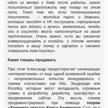
идет из метро к дому после работы, нужно
попытаться предложить ему товар на этом
пути. Точно так же, если потенциальные
покупатели – молодые парни и девушки,
которые заходят в
VK послушать «прекрасные
песни про яблоки и ручки», желательно, чтобы
они в соцсетях могли натолкнуться на ваше
предложение. Очень важно, если вы сможете
коммуницировать в онлайне, и потом человек
попадет в вашу точку в офлайне и сможет
совершить там покупку».
Какие товары продавать
При этом Александр предостерегает начинающих
«интернетчиков» от еще одной возможной ошибки
– непроизвольных попыток конкурировать с
такими «гигантами» как Allo, Эльдорадо или
Rozetka, которые могут вкладывать огромные
суммы в разработку, доработку, «раскрутку» и
продвижение сайтов. Эту мысль спикер
продемонстрировал при помощи
теории
«Длинного хвоста» Криса Андерсона
. Суть ее в