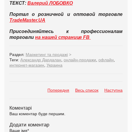
ТЕКСТ:
Валерий ЛОБОВКО
Портал о розничной и оптовой торговле
TradeMaster.UA
Присоединяйтесь к профессионалам
торговли
на нашей странице FB
Раздел:
Маркетинг та продажі
>
Теги:
Александр Дардалан
,
онлайн-продажи
,
офлайн
,
интернет-магазин
,
Украина
Попередня
Весь список
Наступна
Коментарі
Ваш коментар буде першим.
Додати коментар
Ваше імя
*