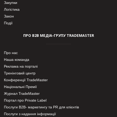
Закупки
Логістика
Закон
Події
ПРО В2В МЕДІА-ГРУПУ TRADEMASTER
Про нас
Наша команда
Реклама на порталі
Тренінговий центр
Конференції TradeMaster
Національні Премії
Журнал TradeMaster
Портал про Private Label
Послуги В2В- маркетингу та PR для клієнтів
Послуги з надання інформації