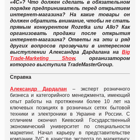
«4С»? Что должен сделать в обязательном
порядке предприниматель перед открытием
интернет-магазина? На какие товары он
должен обратить внимание, чтобы не стать
прямым конкурентом
Rozetka или
Allo? Как
организовать продажи после открытия
интернет-магазина? Ответы на эти и ряд
других вопросов прозвучали в интересном
выступлении Александра Дардалана на
Big
T
rade-
M
arketing
S
how
, организатором
которого выступила
TradeMasterGroup
.
Справка
Александр Дардалан
– эксперт розничного
бизнеса и категорийного менеджмента, имеющий
опыт работы на протяжении более 10 лет на
ключевых позициях в розничных сетях бытовой
техники и электроники в Украине и России. С
отличием окончил Киевский Государственный
экономический университет по специальности
маркетинг. Начал карьеру в представительстве
компании JVC в качестве эксперта по маркетингу,