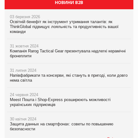
НОВИНИ B2B
03 березня 2026
Освітній бенефіт як інструмент утримання талантів: як
ThinkGlobal підвищує лояльність та продуктивність вашої
команди
31 жовтня 2024
Компанія Rarog Tactical Gear презентувала надлегкі керамічні
бронеплити
31 липня 2024
Напівфабрикати та консерви, які стануть в пригоді, коли довго
нема світла
24 червня 2024
Meest Пошта і Shop-Express розширюють можливості
українських підприємців
30 квітня 2024
Защита данных на смартфонах: советы по повышению
безопасности