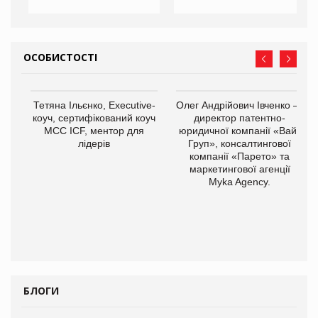
ОСОБИСТОСТІ
,
Тетяна Ільєнко, Executive-
Олег Андрійович Івченко —
ОВ
коуч, сертифікований коуч
директор патентно-
МСС ICF, ментор для
юридичної компанії «Вайз
лідерів
Груп», консалтингової
компанії «Парето» та
маркетингової агенції
Myka Agency.
БЛОГИ