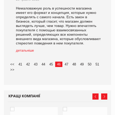
Немаловажную роль в успешности магазина
имеет его формат и концепция, которые нужно
определять с самого начала. Есть закон в
бизнесе, который гласит, что магазин должен
выглядеть лучше, чем товар. Нужно впечатлять
покупателя с помощью взаимосвязанных
решений, определяющих все компоненты
внешнего вида магазина, которые обусловливают
стереотип поведения в нем покупателя.
детальніше
<<
41
42
43
44
45
46
47
48
49
50
51
>>
КРАЩІ КОМПАНІЇ