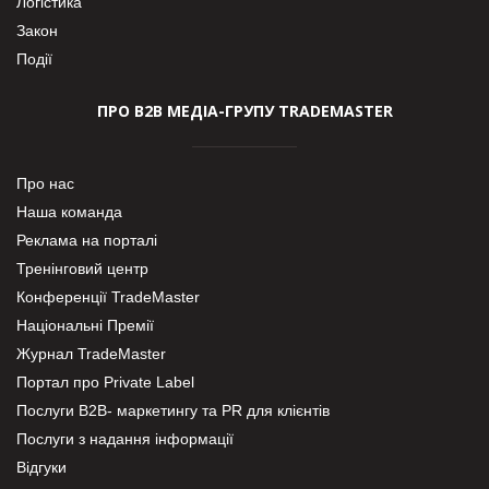
Логістика
Закон
Події
ПРО В2В МЕДІА-ГРУПУ TRADEMASTER
Про нас
Наша команда
Реклама на порталі
Тренінговий центр
Конференції TradeMaster
Національні Премії
Журнал TradeMaster
Портал про Private Label
Послуги В2В- маркетингу та PR для клієнтів
Послуги з надання інформації
Відгуки