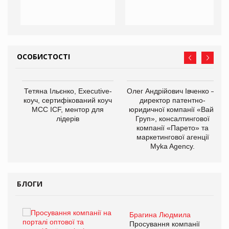
ОСОБИСТОСТІ
,
Тетяна Ільєнко, Executive-
Олег Андрійович Івченко —
ОВ
коуч, сертифікований коуч
директор патентно-
МСС ICF, ментор для
юридичної компанії «Вайз
лідерів
Груп», консалтингової
компанії «Парето» та
маркетингової агенції
Myka Agency.
БЛОГИ
Брагина Людмила
ї
Просування компанії