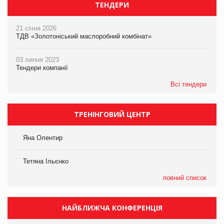
ТЕНДЕРИ
21 січня 2026
ТДВ «Золотоніський маслоробний комбінат»
03 липня 2023
Тендери компанії
Всі тендери
ТРЕНІНГОВИЙ ЦЕНТР
Яна Олентир
Тетяна Ільєнко
повний список
НАЙБЛИЖЧА КОНФЕРЕНЦІЯ