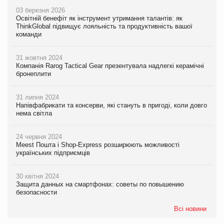
03 березня 2026
Освітній бенефіт як інструмент утримання талантів: як
ThinkGlobal підвищує лояльність та продуктивність вашої
команди
31 жовтня 2024
Компанія Rarog Tactical Gear презентувала надлегкі керамічні
бронеплити
31 липня 2024
Напівфабрикати та консерви, які стануть в пригоді, коли довго
нема світла
24 червня 2024
Meest Пошта і Shop-Express розширюють можливості
українських підприємців
30 квітня 2024
Защита данных на смартфонах: советы по повышению
безопасности
Всі новини