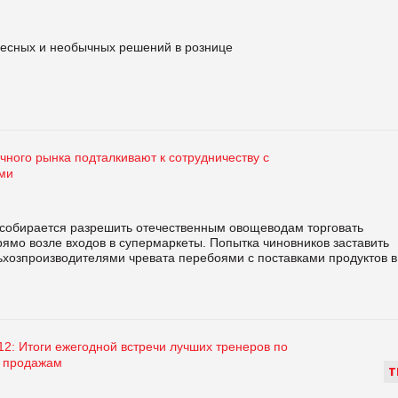
ресных и необычных решений в рознице
чного рынка подталкивают к сотрудничеству с
ми
собирается разрешить отечественным овощеводам торговать
ямо возле входов в супермаркеты. Попытка чиновников заставить
ьхозпроизводителями чревата перебоями с поставками продуктов в
2: Итоги ежегодной встречи лучших тренеров по
 продажам
Т