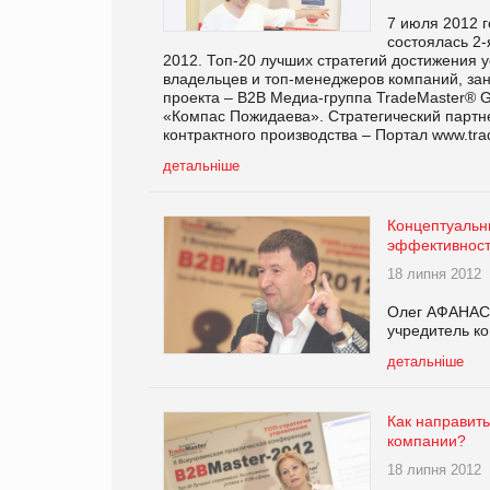
7 июля 2012 
состоялась 2
2012. Топ-20 лучших стратегий достижения 
владельцев и топ-менеджеров компаний, зан
проекта – В2В Медиа-группа TradeMaster® G
«Компас Пожидаева». Стратегический партн
контрактного производства – Портал www.tra
детальніше
Концептуальн
эффективност
18 липня 2012
Олег АФАНАСЬЕ
учредитель к
детальніше
Как направить
компании?
18 липня 2012