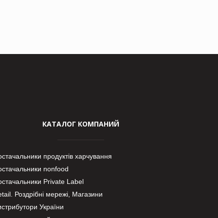
КАТАЛОГ КОМПАНИЙ
остачальники продуктів харчування
остачальники nonfood
стачальники Private Label
tail. Роздрібні мережі, Магазини
истрибутори України