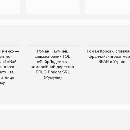
 Івченко —
Роман Наумчев,
Роман Корсак, співвла
ентно-
співзасновник ТОВ
франчайзингової мер
нії «Вайз
«ФейрЛоджикс»,
SPAR в Україні
тингової
комерційний директор
ето» та
FRLG Freight SRL
 агенції
(Румунія)
cy.