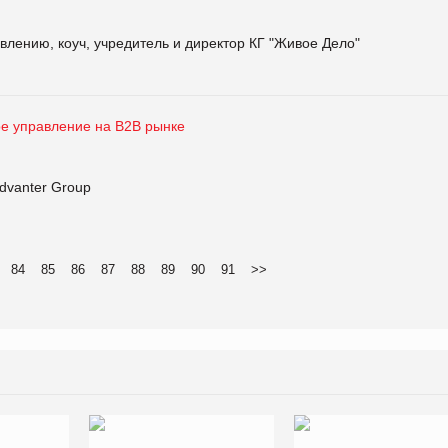
лению, коуч, учредитель и директор КГ "Живое Дело"
ое управление на B2B рынке
dvanter Group
84
85
86
87
88
89
90
91
>>