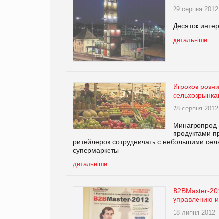
29 серпня 2012
Десяток инте
детальніше
Игроков розни
сельхозрынка
28 серпня 2012
Минагропрод 
продуктами пр
ритейлеров сотрудничать с небольшими сел
супермаркеты
детальніше
В2ВMaster-201
управлению и
18 липня 2012