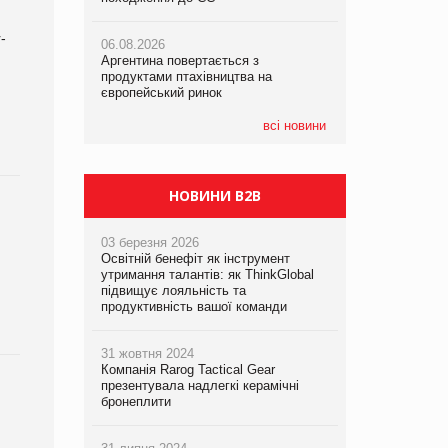
-
06.08.2026
06.08.2026
05.08.2026
Аргентина повертається з
Аргентина повертається з
Смачне поповнення дитячого меню:
продуктами птахівництва на
продуктами птахівництва на
у VARUS з’явилися новинки від ТМ
європейський ринок
європейський ринок
ТОКЕРИ
всі новини
05.08.2026
Сергій Лісунов про заморожені
хлібобулочні вироби на
PrivateLabel&FMCG Master 2026
НОВИНИ B2B
03 березня 2026
Освітній бенефіт як інструмент
утримання талантів: як ThinkGlobal
підвищує лояльність та
продуктивність вашої команди
31 жовтня 2024
Компанія Rarog Tactical Gear
презентувала надлегкі керамічні
бронеплити