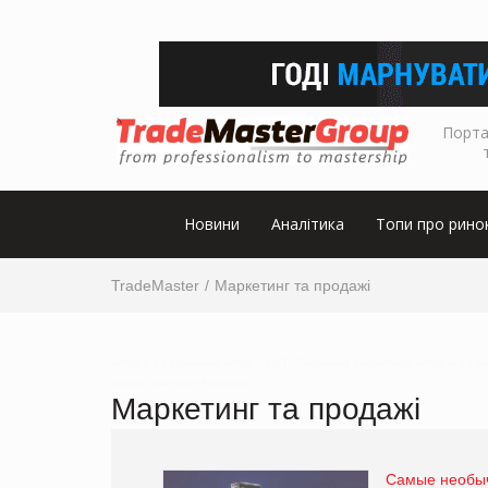
Порта
Новини
Аналітика
Топи про рино
TradeMaster
Маркетинг та продажі
Інтерв’ю від виробника, інтерв’ю від ТОП-керівника з маркетингу, інтерв’ю від м
товарів українськи виробники
Маркетинг та продажі
Самые необы