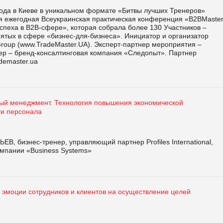
года в Киеве в уникальном формате «Битвы лучших Тренеров»
-я ежегодная Всеукраинская практическая конференция «В2ВMaster
успеха в В2В-сфере», которая собрала более 130 Участников –
ятых в сфере «бизнес-для-бизнеса». Инициатор и организатор
roup (www.TradeMaster.UA). Эксперт-партнер мероприятия –
ер – бренд-консалтинговая компания «Следопыт». Партнер
demaster.ua
ый менеджмент. Технология повышения экономической
и персонала
В, бизнес-тренер, управляющий партнер Profiles International,
омпании «Business Systems»
 эмоции сотрудников и клиентов на осуществление целей