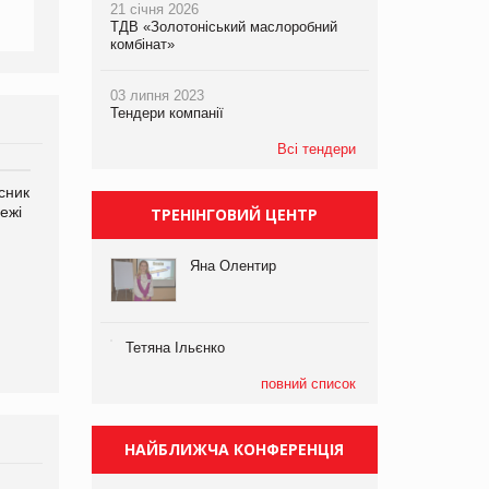
21 січня 2026
ТДВ «Золотоніський маслоробний
комбінат»
03 липня 2023
Тендери компанії
Всі тендери
сник
ежі
ТРЕНІНГОВИЙ ЦЕНТР
Яна Олентир
Олексій Логачов-Михайлов
Яна Сараніна, директор
Файно маркет Директор
компанії «УкраМарин»
департаменту з
Тетяна Ільєнко
виробництва
повний список
НАЙБЛИЖЧА КОНФЕРЕНЦІЯ