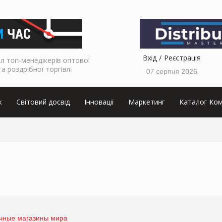
Вхід
Реєстрація
л топ-менеджерів оптової
та роздрібної торгівлі
07 серпня 2026
к
Світовий досвід
Інновації
Маркетинг
Каталог Ком
аркетолога, ТОП інтерв’ю від виробника, інтерв’ю від мережі магазинів, інтерв’ю від виробника продуктов
чные магазины мира