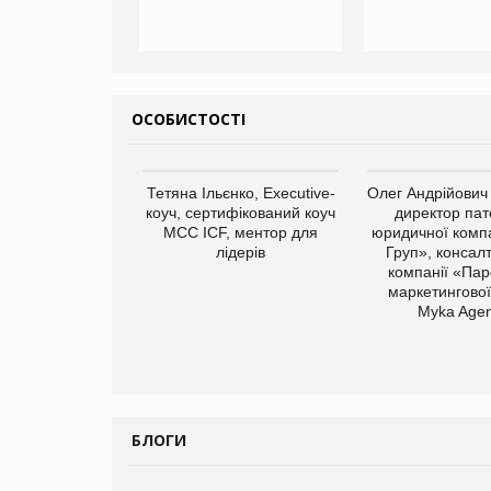
ОСОБИСТОСТІ
Тетяна Ільєнко, Executive-
Олег Андрійович
коуч, сертифікований коуч
директор пат
МСС ICF, ментор для
юридичної компа
лідерів
Груп», консал
компанії «Пар
маркетингової
Myka Agen
БЛОГИ