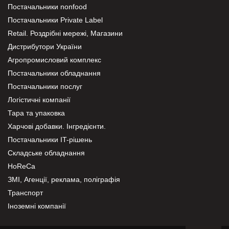
Постачальники nonfood
Постачальники Private Label
Retail. Роздрібні мережі, Магазини
Дистрибутори України
Агропромисловий комплекс
Постачальники обладнання
Постачальники послуг
Логістичні компанії
Тара та упаковка
Харчові добавки. Інгредієнти.
Постачальники IT-рішень
Складське обладнання
HoReCa
ЗМІ, Агенції, реклама, поліграфія
Транспорт
Іноземні компанії