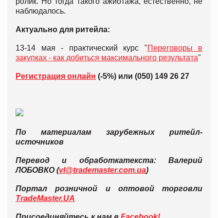
ролик. Но тогда такого ажиотажа, естественно, не
наблюдалось.
Актуально для ритейла:
13-14 мая - практический курс "
Переговоры в
закупках - как добиться максимального результата
"
Регистрация онлайн
(-5%) или (050) 149 26 27
По материалам зарубежных ритейл-
источников
Перевод и обработка
текста: Валерий
ЛОБОВКО (
vl@trademaster.com.ua
)
Портал розничной и оптовой торговли
TradeMaster.UA
Присоединяйтесь к нам в
Facebook!