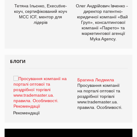
,
Тетяна Ільєнко, Executive-
Олег Андрійович Івченко —
ОВ
коуч, сертифікований коуч
директор патентно-
МСС ICF, ментор для
юридичної компанії «Вайз
лідерів
Груп», консалтингової
компанії «Парето» та
маркетингової агенції
Myka Agency.
БЛОГИ
Брагина Людмила
ї
Просування компанії
а
на порталі оптової та
роздрібної торгівлі
www.trademaster.ua.
і.
правила. Особливості.
Рекомендації
Ре