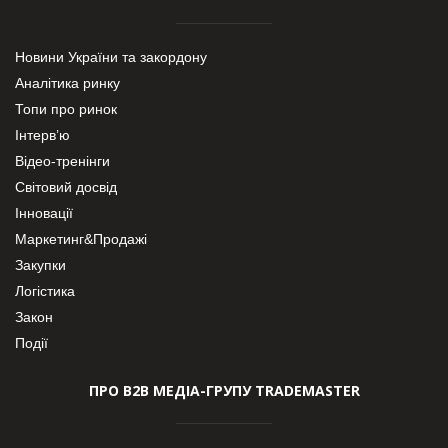
Новини України та закордону
Аналітика ринку
Топи про ринок
Інтерв’ю
Відео-тренінги
Світовий досвід
Інновації
Маркетинг&Продажі
Закупки
Логістика
Закон
Події
ПРО В2В МЕДІА-ГРУПУ TRADEMASTER