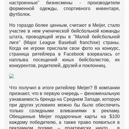
настроенные" бизнесмены - производители
форменной одежды, спортивного инвентаря,
футболок.
Но гораздо более ценным, считают в Meijer, стало
участие в нем ученической бейсбольной команды
штата, проводящей игры в "Малой бейсбольной
лиге" (Major League Baseball franchise) страны.
Когда ее игроки прислали свои фото на конкурс,
страница ритейлера в Facebook взорвалась от
наплыва посещений юных бейсболистов, их
конкурентов, родителей, друзей и поклонниц.
Что получил в итоге ритейлер Meijer? В компании
признают, что в первую очередь – феноменальную
узнаваемость бренда на Среднем Западе, которую
при других условиях можно бы было обеспечить
только солидными вливаниями в рекламу.
Обещанные Meijer подарочные карты на $100
каждому победителю, а также право появиться в
рекламном ролике – практически ничто в