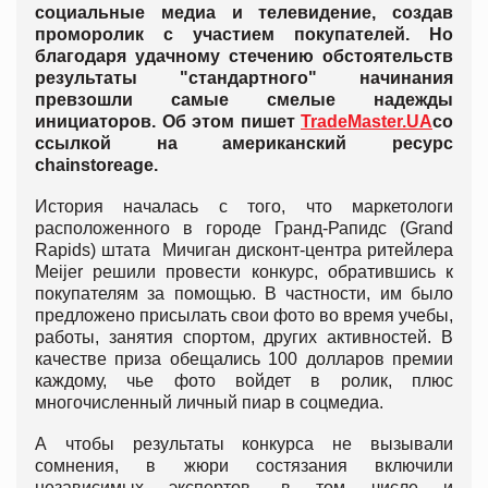
социальные медиа и телевидение, создав
проморолик с участием покупателей. Но
благодаря удачному стечению обстоятельств
результаты "стандартного" начинания
превзошли самые смелые надежды
инициаторов. Об этом пишет
TradeMaster.UA
со
ссылкой на американский ресурс
chainstoreage.
История началась с того, что маркетологи
расположенного в городе Гранд-Рапидс (Grand
Rapids) штата Мичиган дисконт-центра ритейлера
Meijer решили провести конкурс, обратившись к
покупателям за помощью. В частности, им было
предложено присылать свои фото во время учебы,
работы, занятия спортом, других активностей. В
качестве приза обещались 100 долларов премии
каждому, чье фото войдет в ролик, плюс
многочисленный личный пиар в соцмедиа.
А чтобы результаты конкурса не вызывали
сомнения, в жюри состязания включили
независимых экспертов, в том числе и