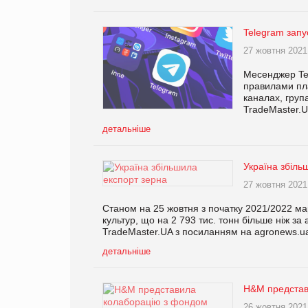
Telegram зап
27 жовтня 2021
Месенджер Tel
правилами пл
каналах, група
TradeMaster.U
детальніше
Україна збіль
27 жовтня 2021
Станом на 25 жовтня з початку 2021/2022 ма
культур, що на 2 793 тис. тонн більше ніж з
TradeMaster.UA з посиланням на agronews.u
детальніше
H&M представ
26 жовтня 2021