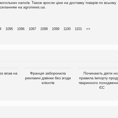
когольних напоїв. Також зросли ціни на доставку товарів по всьому
посиланням на agronews.ua.
4
1095
1096
1097
1098
1099
1100
1101
>>
s впав на
Франція заборонила
Починають діяти но
рекламні дзвінки без згоди
правила імпорту проду
клієнтів
тваринного походженн
ЄС