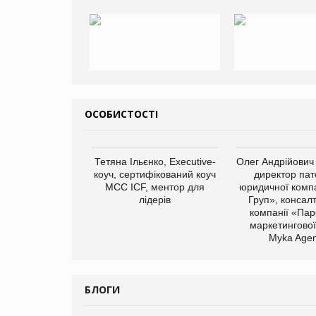
ОСОБИСТОСТІ
Тетяна Ільєнко, Executive-
Олег Андрійович
коуч, сертифікований коуч
директор пат
МСС ICF, ментор для
юридичної компа
лідерів
Груп», консал
компанії «Пар
маркетингової
Myka Agen
БЛОГИ