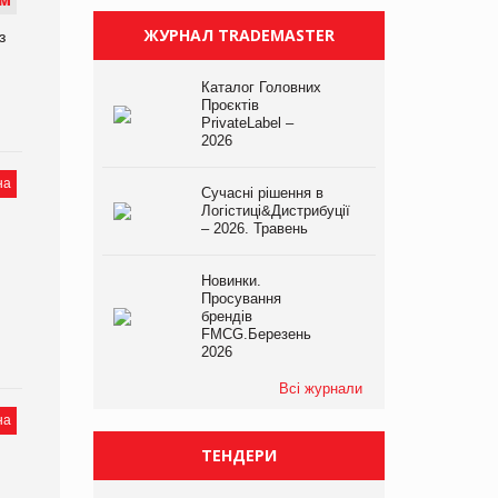
М
ЖУРНАЛ TRADEMASTER
з
Каталог Головних
Проєктів
PrivateLabel –
2026
на
Сучасні рішення в
Логістиці&Дистрибуції
– 2026. Травень
Новинки.
Просування
брендів
FMCG.Березень
2026
Всі журнали
на
ТЕНДЕРИ