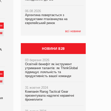
,
06.08.2026
06.08.2026
06.08.2026
Аргентина повертається з
Аргентина повертається з
Аргентина повертається з
продуктами птахівництва на
продуктами птахівництва на
продуктами птахівництва на
європейський ринок
європейський ринок
європейський ринок
он
всі новини
М
НОВИНИ B2B
A
03 березня 2026
Освітній бенефіт як інструмент
утримання талантів: як ThinkGlobal
підвищує лояльність та
он
продуктивність вашої команди
М
31 жовтня 2024
Компанія Rarog Tactical Gear
презентувала надлегкі керамічні
ня
бронеплити