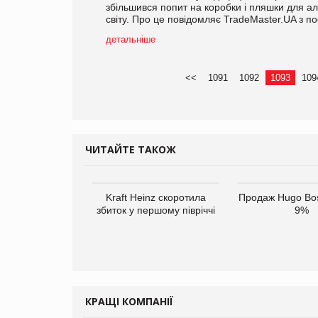
збільшився попит на коробки і пляшки для ал
світу. Про це повідомляє TradeMaster.UA з 
детальніше
<<
1091
1092
1093
109
ЧИТАЙТЕ ТАКОЖ
Kraft Heinz скоротила
Продаж Hugo Bos
збиток у першому півріччі
9%
КРАЩІ КОМПАНІЇ