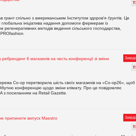
Т
в грант спільно з американським Інститутом здоров'я ґрунтів. Це
і глобальна ініціатива надання допомоги фермерам із
 регенеративних методів ведення сільського господарства,
 PROfashion.
Закрд
 ребрендинг 6 магазинів на честь конференції зі зміни
Т
ережа Co-op перетворила шість своїх магазинів на «Co-op26», щоб
йбутню конференцію щодо зміни клімату. Про це повідомляє
A з посиланням на Retail Gazette.
Закрд
че припинити випуск Maestro
Т