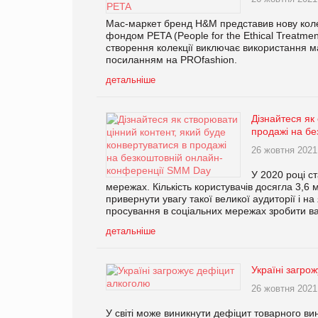
Мас-маркет бренд H&M представив нову колекці
фондом PETA (People for the Ethical Treatme
створення колекції виключає використання м
посиланням на PROfashion.
детальніше
Дізнайтеся як
продажі на б
26 жовтня 2021
У 2020 році с
мережах. Кількість користувачів досягла 3,6 
привернути увагу такої великої аудиторії і н
просування в соціальних мережах зробити ва
детальніше
Україні загро
26 жовтня 2021
У світі може виникнути дефіцит товарного ви