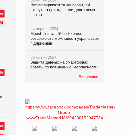
31 липня 2024
Напівфабрикати та консерви, які
стануть в пригоді, коли довго нема
он
світла
М
24 червня 2024
Meest Пошта і Shop-Express
розширюють можливості українських
підприємців
30 квітня 2024
Защита данных на смартфонах:
советы по повышению безопасности
на
Всі новини
яє
он