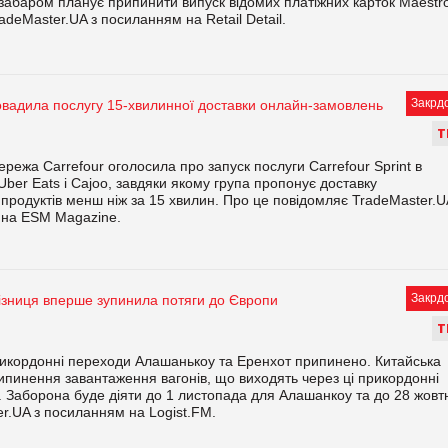
забаром планує припинити випуск відомих платіжних карток Maestro
adeMaster.UA з посиланням на Retail Detail.
Закрд
овадила послугу 15-хвилинної доставки онлайн-замовлень
Т
ережа Carrefour оголосила про запуск послуги Carrefour Sprint в
 Uber Eats і Cajoo, завдяки якому група пропонує доставку
продуктів менш ніж за 15 хвилин. Про це повідомляє TradeMaster.U
 на ESM Magazine.
Закрд
ізниця вперше зупинила потяги до Європи
Т
рикордонні переходи Алашанькоу та Еренхот припинено. Китайська
ипинення завантаження вагонів, що виходять через ці прикордонні
. Заборона буде діяти до 1 листопада для Алашанкоу та до 28 жовт
r.UA з посиланням на Logist.FM.