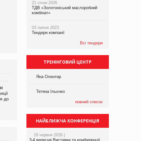
21 січня 2026
ТДВ «Золотоніський маслоробний
комбінат»
03 липня 2023
Тендери компанії
Всі тендери
ТРЕНІНГОВИЙ ЦЕНТР
Яна Олентир
ві
Аргентина повертається з
ФАО прогнозує зростання
Тетяна Ільєнко
кції
продуктами птахівництва
світових цін на
я до
на європейський ринок
продовольство
повний список
НАЙБЛИЖЧА КОНФЕРЕНЦІЯ
18 червня 2026 |
3-4 вересня Виставки та конференції