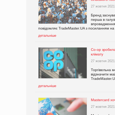
27 жовтня 2021
Бренд заснува
перша в галуз
впровадженням
повідомляє TradeMaster.UA з посиланням на
детальніше
Co-op зробила
клімату
27 жовтня 2021
Торгівельна м
відзначити ма
TradeMaster.U
детальніше
Mastercard хо
27 жовтня 2021