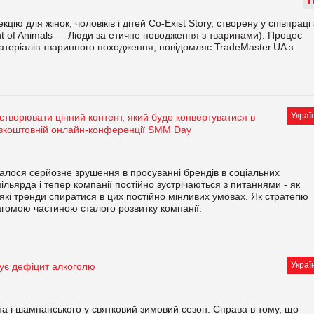
Т
ю для жінок, чоловіків і дітей Co-Exist Story, створену у співпраці 
nt of Animals — Люди за етичне поводження з тваринами). Процес
атеріалів тваринного походження, повідомляє TradeMaster.UA з
Украї
 створювати цінний контент, який буде конвертуватися в
езкоштовній онлайн-конференції SMM Day
талося серйозне зрушення в просуванні брендів в соціальних
мільярда і тепер компанії постійно зустрічаються з питаннями - як
а які тренди спиратися в цих постійно мінливих умовах. Як стратегію
гомою частиною сталого розвитку компанії.
Украї
жує дефіцит алкоголю
на і шампанського у святковий зимовий сезон. Справа в тому, що