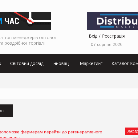
Вхід
Реєстрація
л топ-менеджерів оптової
та роздрібної торгівлі
07 серпня 2026
к
Світовий досвід
Інновації
Маркетинг
Каталог Ком
он
Закрд
 допоможе фермерам перейти до регенеративного
сподарства