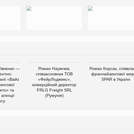
 Івченко —
Роман Наумчев,
Роман Корсак, співвла
ентно-
співзасновник ТОВ
франчайзингової мер
нії «Вайз
«ФейрЛоджикс»,
SPAR в Україні
тингової
комерційний директор
ето» та
FRLG Freight SRL
 агенції
(Румунія)
cy.