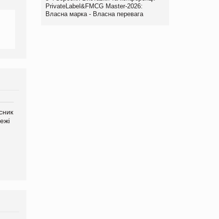
PrivateLabel&FMCG Master-2026:
Власна марка - Власна перевага
сник
Олексій Логачов-Михайлов
Яна Сараніна, директор
ежі
Файно маркет Директор
компанії «УкраМарин»
департаменту з
виробництва