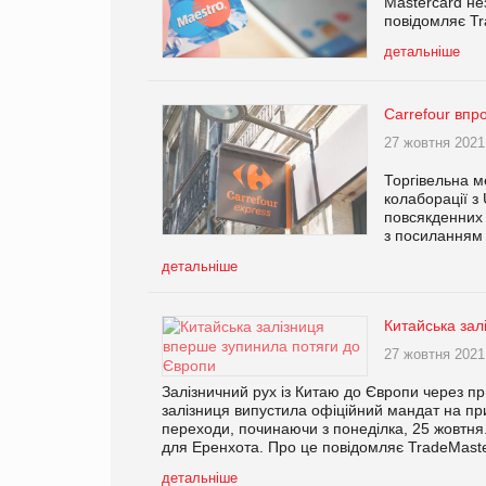
Mastercard не
повідомляє Tr
детальніше
Carrefour впр
27 жовтня 2021
Торгівельна м
колаборації з
повсякденних 
з посиланням
детальніше
Китайська зал
27 жовтня 2021
Залізничний рух із Китаю до Європи через п
залізниця випустила офіційний мандат на пр
переходи, починаючи з понеділка, 25 жовтня
для Еренхота. Про це повідомляє TradeMaste
детальніше