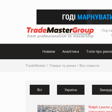
Порта
Новини
Аналітика
Топи про рино
TradeMaster
Товари та ринки
Все новости
Всі
Україна
Закорд
Ralph Lauren
сільського го