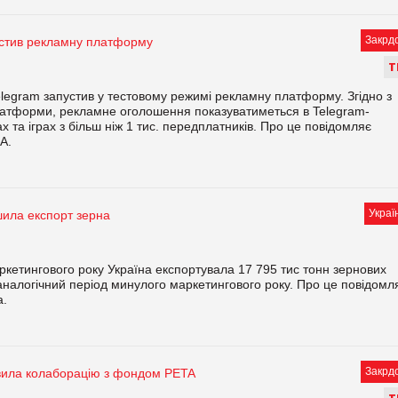
Закрд
устив рекламну платформу
Т
egram запустив у тестовому режимі рекламну платформу. Згідно з
атформи, рекламне оголошення показуватиметься в Telegram-
х та іграх з більш ніж 1 тис. передплатників. Про це повідомляє
A.
Украї
шила експорт зерна
ркетингового року Україна експортувала 17 795 тис тонн зернових
а аналогічний період минулого маркетингового року. Про це повідомл
а.
Закрд
ила колаборацію з фондом PETA