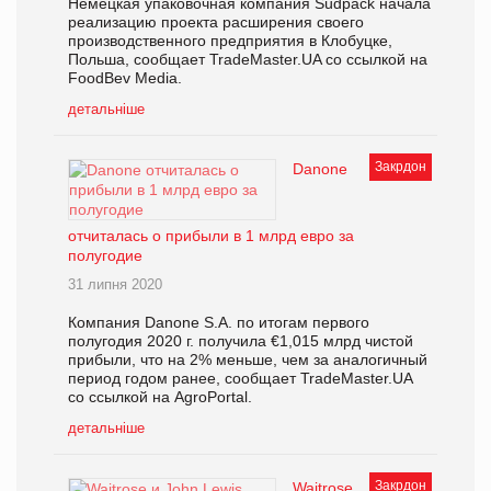
Немецкая упаковочная компания Südpack начала
реализацию проекта расширения своего
производственного предприятия в Клобуцке,
Польша, сообщает TradeMaster.UA со ссылкой на
FoodBev Media.
детальніше
Закрдон
Danone
отчиталась о прибыли в 1 млрд евро за
полугодие
31 липня 2020
Компания Danone S.A. по итогам первого
полугодия 2020 г. получила €1,015 млрд чистой
прибыли, что на 2% меньше, чем за аналогичный
период годом ранее, сообщает TradeMaster.UA
со ссылкой на AgroPortal.
детальніше
Закрдон
Waitrose