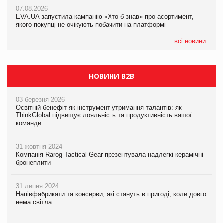
Франція заборонила рекламні дзвінки без згоди клієнтів
07.08.2026
07.08.2026
EVA.UA запустила кампанію «Хто б знав» про асортимент,
EVA.UA запустила кампанію «Хто б знав» про асортимент,
якого покупці не очікують побачити на платформі
якого покупці не очікують побачити на платформі
всі новини
НОВИНИ B2B
03 березня 2026
Освітній бенефіт як інструмент утримання талантів: як
ThinkGlobal підвищує лояльність та продуктивність вашої
команди
31 жовтня 2024
Компанія Rarog Tactical Gear презентувала надлегкі керамічні
бронеплити
31 липня 2024
Напівфабрикати та консерви, які стануть в пригоді, коли довго
нема світла