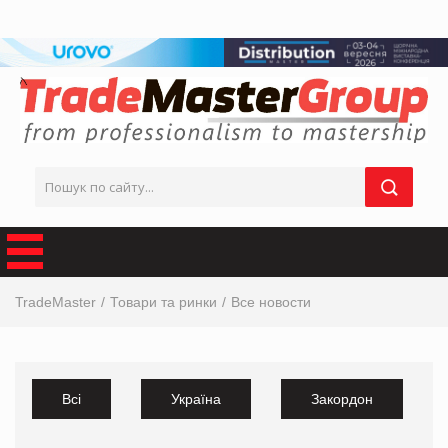
TradeMaster
Товари та ринки
Все новости
Всі
Україна
Закордон