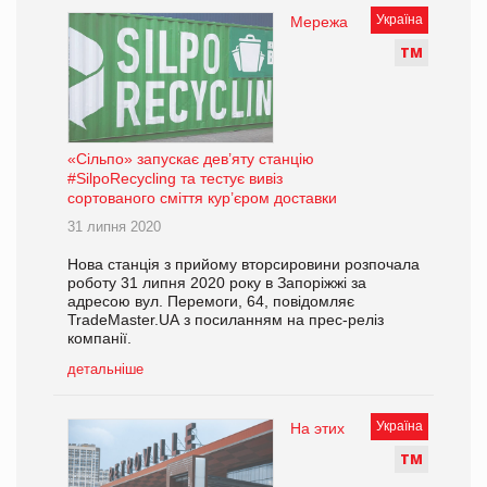
Україна
Мережа
Т
М
«Сільпо» запускає дев’яту станцію
#SilpoRecycling та тестує вивіз
сортованого сміття кур’єром доставки
31 липня 2020
Нова станція з прийому вторсировини розпочала
роботу 31 липня 2020 року в Запоріжжі за
адресою вул. Перемоги, 64, повідомляє
TradeMaster.UА з посиланням на прес-реліз
компанії.
детальніше
Україна
На этих
Т
М