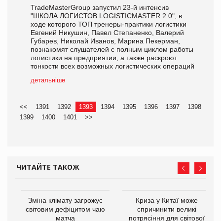
TradeMasterGroup запустил 23-й интенсив
"ШКОЛА ЛОГИСТОВ LOGISTICMASTER 2.0", в
ходе которого ТОП тренеры-практики логистики
Евгений Никушин, Павел Степаненко, Валерий
Губарев, Николай Иванов, Марина Пекерман,
познакомят слушателей с полным циклом работы
логистики на предприятии, а также раскроют
тонкости всех возможных логистических операций
детальніше
<<
1391
1392
1393
1394
1395
1396
1397
1398
1399
1400
1401
>>
ЧИТАЙТЕ ТАКОЖ
Зміна клімату загрожує
Криза у Китаї може
світовим дефіцитом чаю
спричинити великі
матча
потрясіння для світової