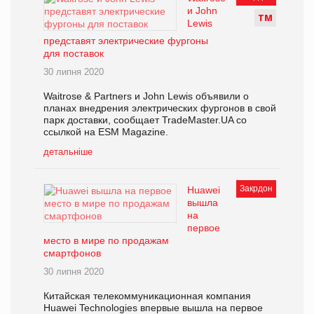
и John
Т
М
Lewis
представят электрические фургоны
для поставок
30 липня 2020
Waitrose & Partners и John Lewis объявили о
планах внедрения электрических фургонов в свой
парк доставки, сообщает TradeMaster.UA со
ссылкой на ESM Magazine.
детальніше
Закрдон
Huawei
вышла
на
первое
место в мире по продажам
смартфонов
30 липня 2020
Китайская телекоммуникационная компания
Huawei Technologies впервые вышла на первое