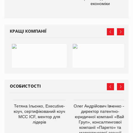
економіки
КРАЩІ КОМПАНІЇ
ОСОБИСТОСТІ
Тетяна Ільєнко, Executive-
Олег Андрійович Івченко —
коуч, сертифікований коуч
директор патентно-
МСС ICF, ментор для
юридичної компанії «Вайз
лідерів
Груп», консалтингової
компанії «Парето» та
маркетингової агенції