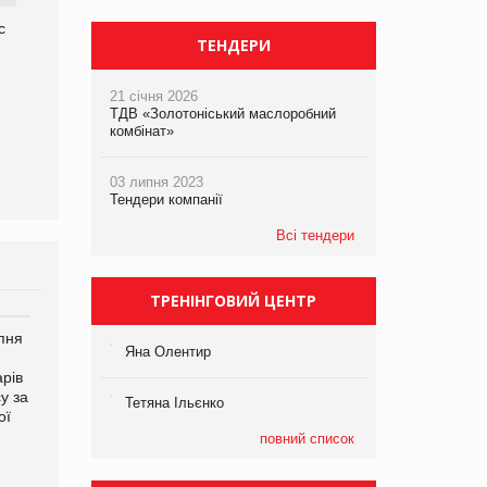
с
ТЕНДЕРИ
21 січня 2026
ТДВ «Золотоніський маслоробний
комбінат»
03 липня 2023
Тендери компанії
Всі тендери
ТРЕНІНГОВИЙ ЦЕНТР
рпня
Смачне поповнення
Сергій Лісунов про
Яна Олентир
дитячого меню: у VARUS
заморожені хлібобулочні
рів
з’явилися новинки від ТМ
вироби на
у за
ТОКЕРИ
PrivateLabel&FMCG Master
Тетяна Ільєнко
ої
2026
повний список