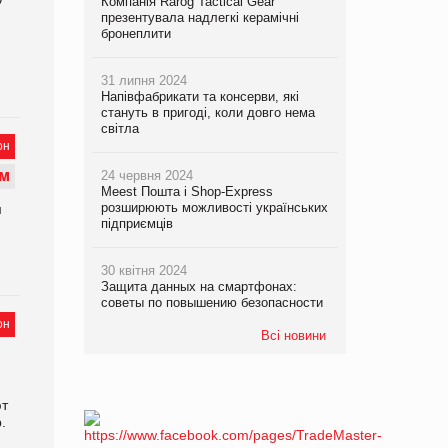
Компанія Rarog Tactical Gear
презентувала надлегкі керамічні
!
бронеплити
31 липня 2024
Напівфабрикати та консерви, які
стануть в пригоді, коли довго нема
світла
он
М
24 червня 2024
Meest Пошта і Shop-Express
розширюють можливості українських
м
підприємців
30 квітня 2024
Защита данных на смартфонах:
советы по повышению безопасности
он
Всі новини
ют
.