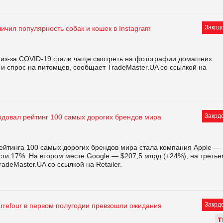
Закрд
ичил популярность собак и кошек в Instagram
а из-за COVID-19 стали чаще смотреть на фотографии домашних
с и спрос на питомцев, сообщает TradeMaster.UA со ссылкой на
Закрд
одовал рейтинг 100 самых дорогих брендов мира
ейтинга 100 самых дорогих брендов мира стала компания Apple —
сти 17%. На втором месте Google — $207,5 млрд (+24%), на третье
adeMaster.UA со ссылкой на Rеtailer.
Закрд
rrefour в первом полугодии превзошли ожидания
Т