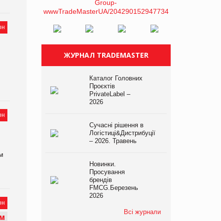
он
ЖУРНАЛ TRADEMASTER
Каталог Головних
Проєктів
PrivateLabel –
2026
он
Сучасні рішення в
Логістиці&Дистрибуції
– 2026. Травень
м
Новинки.
Просування
брендів
FMCG.Березень
2026
он
Всі журнали
М