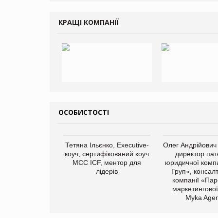
КРАЩІ КОМПАНІЇ
ОСОБИСТОСТІ
Тетяна Ільєнко, Executive-
Олег Андрійович
коуч, сертифікований коуч
директор пат
МСС ICF, ментор для
юридичної компа
лідерів
Груп», консал
компанії «Пар
маркетингової
Myka Agen