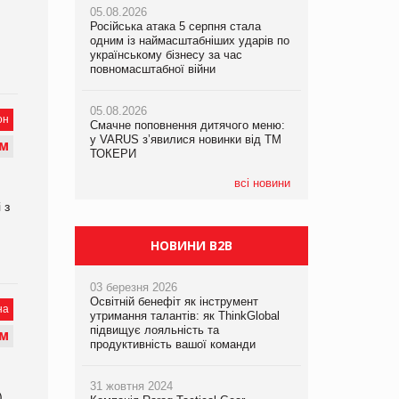
05.08.2026
05.08.2026
рекламі екологічних продуктів
Російська атака 5 серпня стала
Російська атака 5 серпня стала
одним із наймасштабніших ударів по
одним із наймасштабніших ударів по
05.08.2026
українському бізнесу за час
українському бізнесу за час
AstraZeneca обговорює найбільшу
повномасштабної війни
повномасштабної війни
угоду десятиліття
05.08.2026
05.08.2026
он
Смачне поповнення дитячого меню:
Смачне поповнення дитячого меню:
у VARUS з’явилися новинки від ТМ
у VARUS з’явилися новинки від ТМ
М
ТОКЕРИ
ТОКЕРИ
всі новини
 з
НОВИНИ B2B
03 березня 2026
Освітній бенефіт як інструмент
на
утримання талантів: як ThinkGlobal
підвищує лояльність та
М
продуктивність вашої команди
31 жовтня 2024
)