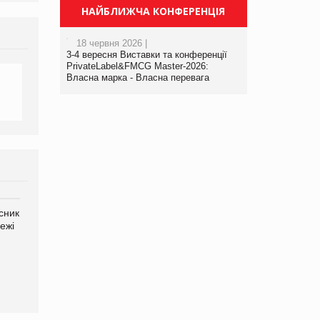
НАЙБЛИЖЧА КОНФЕРЕНЦІЯ
18 червня 2026 |
3-4 вересня Виставки та конференції
PrivateLabel&FMCG Master-2026:
Власна марка - Власна перевага
сник
Олексій Логачов-Михайлов
Яна Сараніна, директор
ежі
Файно маркет Директор
компанії «УкраМарин»
департаменту з
виробництва