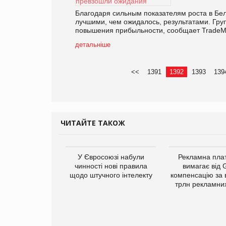
Благодаря сильным показателям роста в Бел
лучшими, чем ожидалось, результатами. Гр
повышения прибыльности, сообщает TradeMast
детальніше
<<
1391
1392
1393
139
ЧИТАЙТЕ ТАКОЖ
У Євросоюзі набули
Рекламна пл
чинності нові правила
вимагає від 
щодо штучного інтелекту
компенсацію за 
трлн рекламних