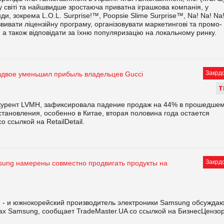
 світі та найшвидше зростаюча приватна іграшкова компанія, у
ди, зокрема L.O.L. Surprise!™, Poopsie Slime Surprise™, Na! Na! Na
озвивати ліцензійну програму, організовувати маркетингові та промо-
 також відповідати за їхню популяризацію на локальному ринку.
Закрд
вдвое уменьшил прибыль владельцев Gucci
Т
онкурент LVMH, зафиксировала падение продаж на 44% в прошедше
тановления, особенно в Китае, вторая половина года остается
 ссылкой на RetailDetail.
Закрд
sung намерены совместно продвигать продукты на
c. - и южнокорейский производитель электроники Samsung обсужда
ах Samsung, сообщает TradeMaster.UA со ссылкой на БизнесЦензор