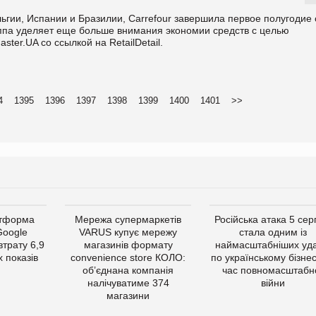
ьгии, Испании и Бразилии, Carrefour завершила первое полугодие 
уппа уделяет еще больше внимания экономии средств с целью
er.UA со ссылкой на RetailDetail.
4
1395
1396
1397
1398
1399
1400
1401
>>
атформа
Мережа супермаркетів
Російська атака 5 се
Google
VARUS купує мережу
стала одним із
втрату 6,9
магазинів формату
наймасштабніших уда
 показів
convenience store КОЛО:
по українському бізнес
об’єднана компанія
час повномасштабн
налічуватиме 374
війни
магазини