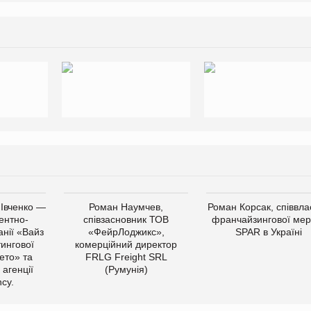
 Івченко —
Роман Наумчев,
Роман Корсак, співвла
ентно-
співзасновник ТОВ
франчайзингової мер
нії «Вайз
«ФейрЛоджикс»,
SPAR в Україні
тингової
комерційний директор
ето» та
FRLG Freight SRL
 агенції
(Румунія)
cy.