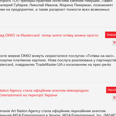
которого ТОП тренеры-практики логистики Евгений Никушин, Павел
Валерий Губарев, Николай Иванов, Марина Пекерман, познакомят
ки на предприятии, а также раскроют тонкости всех возможных
Закрд
від ОККО та Mastercard: тепер зняти готівку можна просто
Т
ієнти мережі ОККО можуть скористатися послугою «Готівка на касі»,
 покупки платіжною карткою. Нова послуга реалізована у партнерстві
tercard, повідомляє TradeMaster.UA з посиланням на прес-реліз
Украї
Nation Agency стала офіційним агентом міжнародних
ntertainment на території України
Т
мпанія Art Nation Agency стала офіційним ліцензійним агентом
рендів MGA Entertainment в Україні. MGA Entertainment, Inc. (MGAE