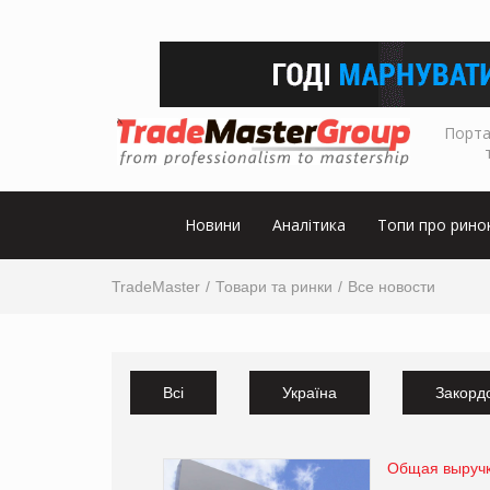
Порта
Новини
Аналітика
Топи про рино
TradeMaster
Товари та ринки
Все новости
Всі
Україна
Закорд
Общая выручк