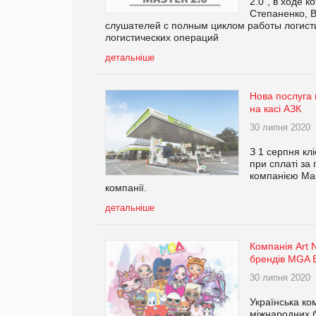
2.0", в ходе 
Степаненко, 
слушателей с полным циклом работы логисти
логистических операций
детальніше
Нова послуга 
на касі АЗК
30 липня 2020
З 1 серпня кл
при сплаті за
компанією Mas
компанії.
детальніше
Компанія Art 
брендів MGA E
30 липня 2020
Українська ко
міжнародних б