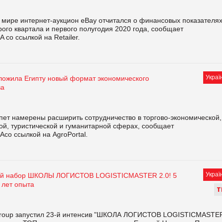
 мире интернет-аукцион eBay отчитался о финансовых показателя
рого квартала и первого полугодия 2020 года, сообщает
 со ссылкой на Retailer.
Украї
ложила Египту новый формат экономического
ва
пет намерены расширить сотрудничество в торгово-экономической,
ой, туристической и гуманитарной сферах, сообщает
Aсо ссылкой на AgroPortal.
Украї
3-й набор ШКОЛЫ ЛОГИСТОВ LOGISTICMASTER 2.0! 5
 лет опыта
Т
roup запустил 23-й интенсив "ШКОЛА ЛОГИСТОВ LOGISTICMASTE