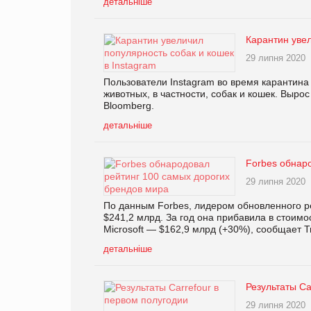
детальніше
Карантин увел
29 липня 2020
Пользователи Instagram во время карантин
животных, в частности, собак и кошек. Выро
Bloomberg.
детальніше
Forbes обнар
29 липня 2020
По данным Forbes, лидером обновленного р
$241,2 млрд. За год она прибавила в стоимо
Microsoft — $162,9 млрд (+30%), сообщает Tr
детальніше
Результаты Ca
29 липня 2020