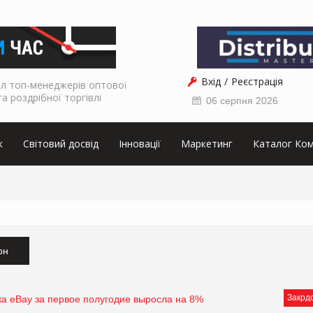
Вхід
Реєстрація
л топ-менеджерів оптової
та роздрібної торгівлі
06 серпня 2026
к
Світовий досвід
Інновації
Маркетинг
Каталог Ком
он
Закрд
а eBay за первое полугодие выросла на 8%