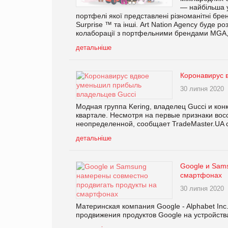
— найбільша у
портфелі якої представлені різноманітні брен
Surprise ™ та інші. Art Nation Agency буде р
колаборації з портфельними брендами MGA, а
детальніше
Коронавирус 
30 липня 2020
Модная группа Kering, владелец Gucci и к
квартале. Несмотря на первые признаки восс
неопределенной, сообщает TradeMaster.UA со
детальніше
Google и Sam
смартфонах
30 липня 2020
Материнская компания Google - Alphabet In
продвижения продуктов Google на устройств