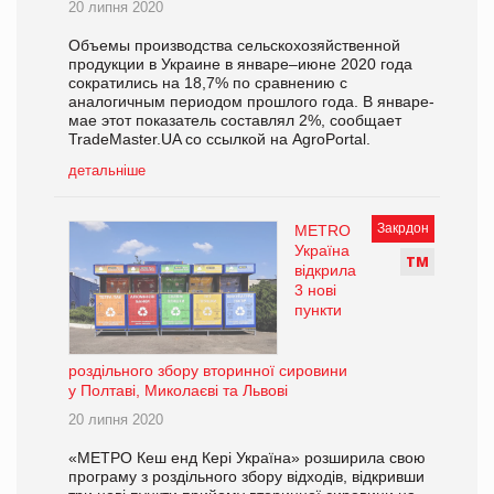
20 липня 2020
Объемы производства сельскохозяйственной
продукции в Украине в январе–июне 2020 года
сократились на 18,7% по сравнению с
аналогичным периодом прошлого года. В январе-
мае этот показатель составлял 2%, сообщает
TradeMaster.UA со ссылкой на AgroPortal.
детальніше
Закрдон
METRO
Україна
Т
М
відкрила
3 нові
пункти
роздільного збору вторинної сировини
у Полтаві, Миколаєві та Львові
20 липня 2020
«МЕТРО Кеш енд Кері Україна» розширила свою
програму з роздільного збору відходів, відкривши