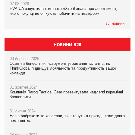
07.08.2026
07.08.2026
EVA.UA запустила кампанію «Хто б знав» про асортимент,
EVA.UA запустила кампанію «Хто б знав» про асортимент,
якого покупці не очікують побачити на платформі
якого покупці не очікують побачити на платформі
всі новини
НОВИНИ B2B
03 березня 2026
Освітній бенефіт як інструмент утримання талантів: як
ThinkGlobal підвищує лояльність та продуктивність вашої
команди
31 жовтня 2024
Компанія Rarog Tactical Gear презентувала надлегкі керамічні
бронеплити
31 липня 2024
Напівфабрикати та консерви, які стануть в пригоді, коли довго
нема світла
24 червня 2024