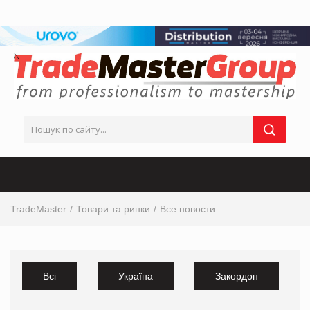
TradeMaster
Товари та ринки
Все новости
Всі
Україна
Закордон