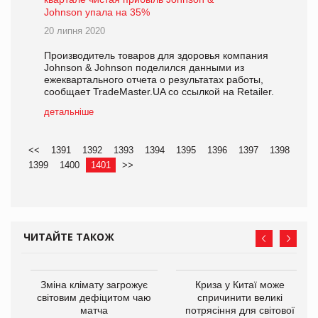
Johnson упала на 35%
20 липня 2020
Производитель товаров для здоровья компания
Johnson & Johnson поделился данными из
ежеквартального отчета о результатах работы,
сообщает TradeMaster.UA со ссылкой на Retailer.
детальніше
<<
1391
1392
1393
1394
1395
1396
1397
1398
1399
1400
1401
>>
ЧИТАЙТЕ ТАКОЖ
Зміна клімату загрожує
Криза у Китаї може
ne
світовим дефіцитом чаю
спричинити великі
матча
потрясіння для світової