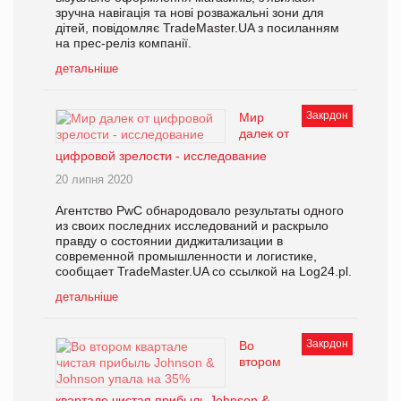
зручна навігація та нові розважальні зони для
дітей, повідомляє TradeMaster.UA з посиланням
на прес-реліз компанії.
детальніше
Закрдон
Мир
далек от
цифровой зрелости - исследование
20 липня 2020
Агентство PwC обнародовало результаты одного
из своих последних исследований и раскрыло
правду о состоянии диджитализации в
современной промышленности и логистике,
сообщает TradeMaster.UA со ссылкой на Log24.pl.
детальніше
Закрдон
Во
втором
квартале чистая прибыль Johnson &