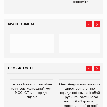
економіки
КРАЩІ КОМПАНІЇ
ОСОБИСТОСТІ
,
Тетяна Ільєнко, Executive-
Олег Андрійович Івченко —
ОВ
коуч, сертифікований коуч
директор патентно-
МСС ICF, ментор для
юридичної компанії «Вайз
лідерів
Груп», консалтингової
компанії «Парето» та
маркетингової агенції