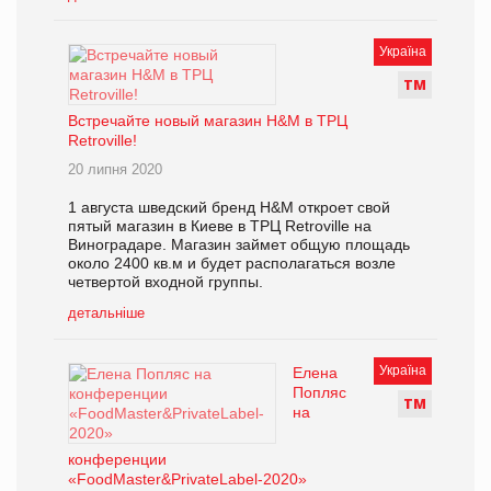
Україна
Т
М
Встречайте новый магазин H&M в ТРЦ
Retroville!
20 липня 2020
1 августа шведский бренд H&M откроет свой
пятый магазин в Киеве в ТРЦ Retroville на
Виноградаре. Магазин займет общую площадь
около 2400 кв.м и будет располагаться возле
четвертой входной группы.
детальніше
Україна
Елена
Попляс
Т
М
на
конференции
«FoodMaster&PrivateLabel-2020»