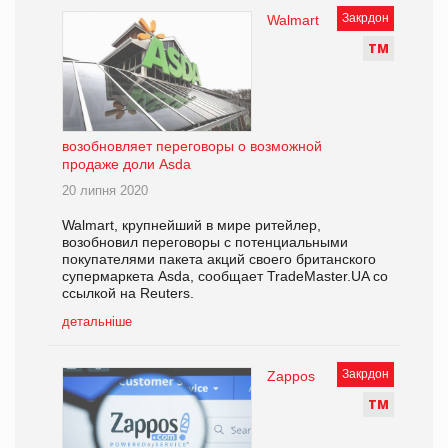
Закрдон
Walmart
Т
М
возобновляет переговоры о возможной
продаже доли Asda
20 липня 2020
Walmart, крупнейший в мире ритейлер,
возобновил переговоры с потенциальными
покупателями пакета акций своего британского
супермаркета Asda, сообщает TradeMaster.UA со
ссылкой на Reuters.
детальніше
Закрдон
Zappos
Т
М