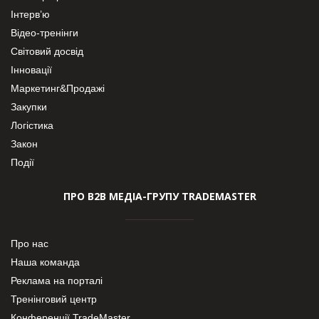
Інтерв’ю
Відео-тренінги
Світовий досвід
Інновації
Маркетинг&Продажі
Закупки
Логістика
Закон
Події
ПРО В2В МЕДІА-ГРУПУ TRADEMASTER
Про нас
Наша команда
Реклама на порталі
Тренінговий центр
Конференції TradeMaster