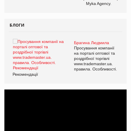
Myka Agency.
БЛОГИ
Брагина Людмила
ї
Просування компанії
а
на порталі оптової та
роздрібної торгівлі
www.trademaster.ua.
і.
правила. Особливості.
Рекомендації
Ре