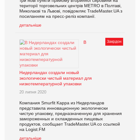
три нові пункти прийому вторинної сировини на
території торговельних центрів METRO в Полтаві,
Миколаєві та Львові, повідомляє TradeMaster.UA з
посиланням на пресс-реліз компанії.
детальніше
Закрдон
В
Нидерландах создали новый
экологически чистый материал для
низкотемпературной упаковки
20 липня 2020
Компания Smurfit Kappa из Нидерландов
представила инновационную экологически
чистую упаковку, предназначенную для хранения
замороженных и охлажденных пищевых
продуктов, сообщает TradeMaster.UA со ссылкой
на Logist.FM
детальніше