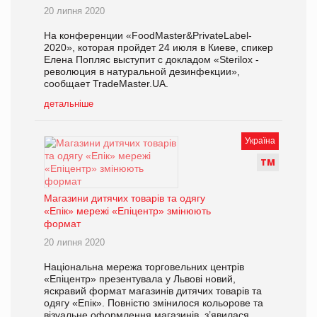
20 липня 2020
На конференции «FoodMaster&PrivateLabel-
2020», которая пройдет 24 июля в Киеве, спикер
Елена Попляс выступит с докладом «Sterilox -
революция в натуральной дезинфекции»,
сообщает TradeMaster.UA.
детальніше
Україна
Т
М
Магазини дитячих товарів та одягу
«Епік» мережі «Епіцентр» змінюють
формат
20 липня 2020
Національна мережа торговельних центрів
«Епіцентр» презентувала у Львові новий,
яскравий формат магазинів дитячих товарів та
одягу «Епік». Повністю змінилося кольорове та
візуальне оформлення магазинів, з’явилася